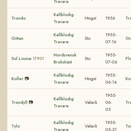
Travare
Kallblodig
Trondo
Hingst
1956
Tr
Travare
Kallblodig
1955-
Gittan
Sto
Gi
Travare
07-16
Nordsvensk
1955-
Sol Louise
Sto
Fl
17901
Brukshäst
07-06
Kallblodig
1955-
Koller
📷
Hingst
Ko
Travare
06-14
1955-
Kallblodig
Trondyll
📷
Valack
06-
Tr
Travare
05
Kallblodig
1955-
Tylo
Valack
To
Travare
05-31