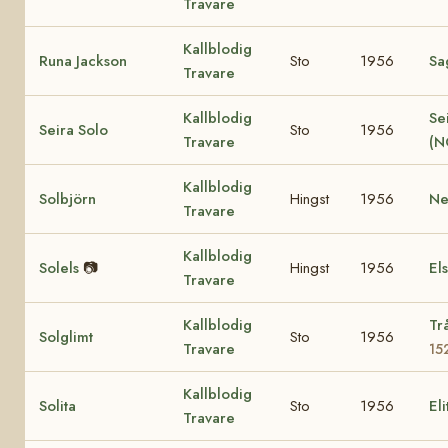
Travare
Kallblodig
Runa Jackson
Sto
1956
Sa
Travare
Kallblodig
Se
Seira Solo
Sto
1956
Travare
(N
Kallblodig
Solbjörn
Hingst
1956
Ne
Travare
Kallblodig
Solels
📷
Hingst
1956
El
Travare
Kallblodig
Tr
Solglimt
Sto
1956
Travare
15
Kallblodig
Solita
Sto
1956
El
Travare