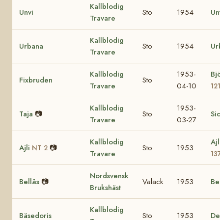
Kallblodig
Unvi
Sto
1954
Un
Travare
Kallblodig
Urbana
Sto
1954
Ur
Travare
Kallblodig
1953-
Bj
Fixbruden
Sto
Travare
04-10
12
Kallblodig
1953-
Taja
📷
Sto
Si
Travare
03-27
Kallblodig
Aj
Ajli
📷
Sto
1953
NT 2
Travare
13
Nordsvensk
Bellås
📷
Valack
1953
Be
Brukshäst
Kallblodig
Bäsedoris
Sto
1953
De