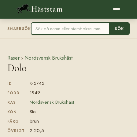
Häststam
SÖK
SNABBSÖK
Raser
›
Nordsvensk Brukshäst
Dolo
K-5745
ID
1949
FÖDD
Nordsvensk Brukshäst
RAS
Sto
KÖN
brun
FÄRG
2.20,5
ÖVRIGT