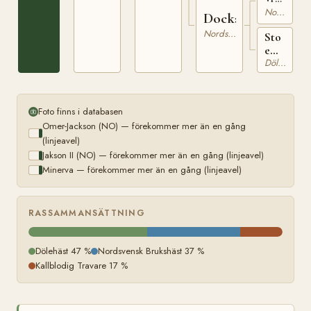
h.r.
Nordsvensk Brukshäst
Docka
172b
Nordsvensk Brukshäst
Sto
e
Sleipner
Dölehäst
N
395
Foto finns i databasen
Omer-Jackson (NO) — förekommer mer än en gång
(linjeavel)
Jakson II (NO) — förekommer mer än en gång (linjeavel)
Minerva — förekommer mer än en gång (linjeavel)
RASSAMMANSÄTTNING
Dölehäst 47 %
Nordsvensk Brukshäst 37 %
Kallblodig Travare 17 %