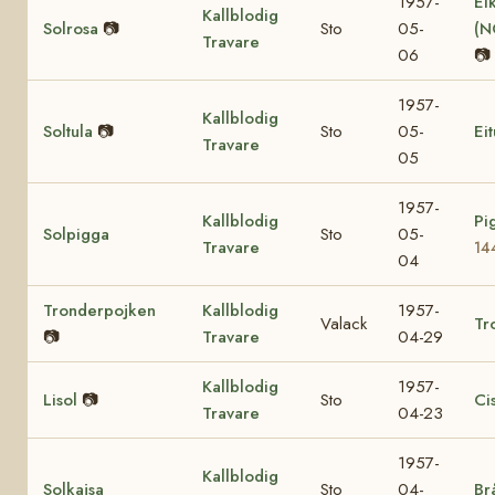
1957-
Ei
Kallblodig
Solrosa
📷
Sto
05-
(N
Travare
06
📷
1957-
Kallblodig
Soltula
📷
Sto
05-
Eit
Travare
05
1957-
Kallblodig
Pi
Solpigga
Sto
05-
Travare
14
04
Tronderpojken
Kallblodig
1957-
Valack
Tr
📷
Travare
04-29
Kallblodig
1957-
Lisol
📷
Sto
Ci
Travare
04-23
1957-
Kallblodig
Solkajsa
Sto
04-
Br