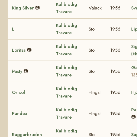
Kallblodig
King Silver
📷
Valack
1956
Sv
Travare
Kallblodig
Li
Sto
1956
Li
Travare
Kallblodig
Sig
Loritsa
📷
Sto
1956
Travare
(N
Kallblodig
Ga
Misty
📷
Sto
1956
Travare
13
Kallblodig
Orrsol
Hingst
1956
Hj
Travare
Kallblodig
Pa
Pandex
Hingst
1956
Travare
📷
Kallblodig
Raggarbruden
Sto
1956
Sa