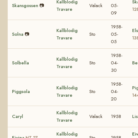
Kallblodig
Sk
Skansgossen
📷
Valack
05-
Travare
12
09
1958-
Kallblodig
El
Solna
📷
Sto
05-
Travare
13
05
1958-
Kallblodig
Solbella
Sto
04-
Be
Travare
30
1958-
Kallblodig
Pi
Piggsola
Sto
04-
Travare
14
20
Kallblodig
Caryl
Valack
1958
Lis
Travare
Kallblodig
Ei
Eivina
Sto
1958
NT 27