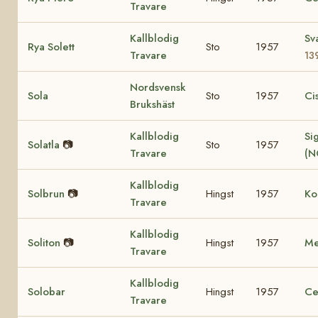
Travare
Kallblodig
Sv
Rya Solett
Sto
1957
Travare
13
Nordsvensk
Sola
Sto
1957
Ci
Brukshäst
Kallblodig
Sig
Solatla
📷
Sto
1957
Travare
(N
Kallblodig
Solbrun
📷
Hingst
1957
Ko
Travare
Kallblodig
Soliton
📷
Hingst
1957
Me
Travare
Kallblodig
Solobar
Hingst
1957
Ce
Travare