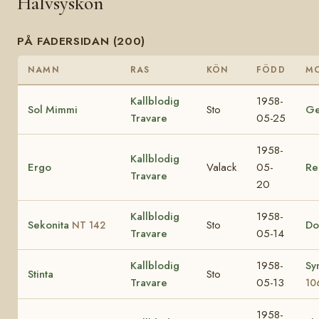
Halvsyskon
PÅ FADERSIDAN (200)
NAMN
RAS
KÖN
FÖDD
M
Kallblodig
1958-
Sol Mimmi
Sto
Ge
Travare
05-25
1958-
Kallblodig
Ergo
Valack
05-
Re
Travare
20
Kallblodig
1958-
Sekonita
Sto
Do
NT 142
Travare
05-14
Kallblodig
1958-
Sy
Stinta
Sto
Travare
05-13
10
1958-