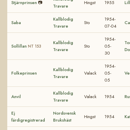
Stjärnprinsen
📷
Hingst
1955
Li
Travare
Kallblodig
1954-
Saba
Sto
Ca
Travare
07-04
1954-
Kallblodig
To
Sollillan
Sto
05-
NT 153
Travare
Do
30
1954-
Kallblodig
Folkeprinsen
Valack
05-
V
Travare
05
Kallblodig
Anvil
Valack
1954
Ru
Travare
Ej
Nordsvensk
Hingst
1954
Ka
färdigregistrerad
Brukshäst