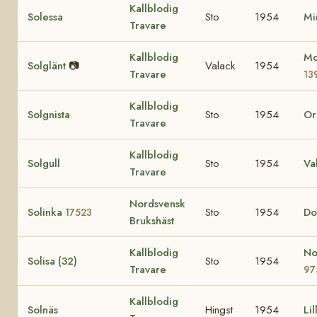
Kallblodig
Solessa
Sto
1954
Mi
Travare
Kallblodig
Mo
Solglänt
📷
Valack
1954
Travare
13
Kallblodig
Solgnista
Sto
1954
Or
Travare
Kallblodig
Solgull
Sto
1954
Va
Travare
Nordsvensk
Solinka
Sto
1954
Do
17523
Brukshäst
Kallblodig
No
Solisa (32)
Sto
1954
Travare
97
Kallblodig
Solnäs
Hingst
1954
Li