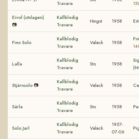
Travare
15
Eivol (utslagen)
Kallblodig
Hingst
1958
Eit
📷
Travare
Kallblodig
Fi
Finn Solo
Valack
1958
Travare
14
Kallblodig
Sig
Lalla
Sto
1958
Travare
(N
Kallblodig
Stjärnsolo
📷
Valack
1958
Ce
Travare
Kallblodig
Särla
Sto
1958
Pe
Travare
Kallblodig
1957-
Solo Jarl
Valack
Pi
Travare
07-06