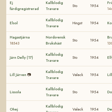
Ej
Kallblodig
Fr
Sto
1954
färdigregistrerad
Travare
14
Kallblodig
Elsol
Hingst
1954
Ko
Travare
Hagastjärna
Nordsvensk
Br
Sto
1954
Brukshäst
18543
13
Kallblodig
Järn Delly (17)
Sto
1954
Ell
Travare
Kallblodig
Lill Järven
📷
Valack
1954
Lil
Travare
Kallblodig
Lissola
Sto
1954
Do
Travare
Kallblodig
Ohej
Valack
1954
De