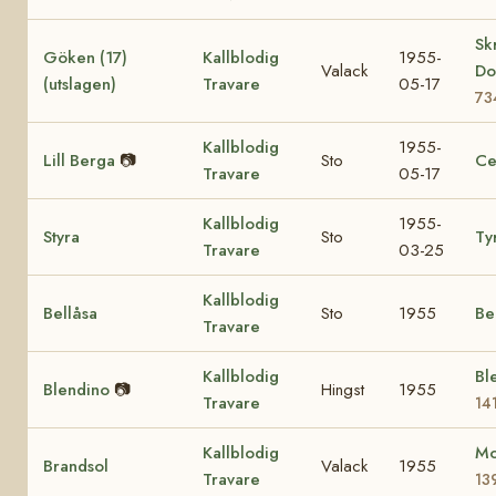
Sk
Göken (17)
Kallblodig
1955-
Valack
Do
(utslagen)
Travare
05-17
73
Kallblodig
1955-
Lill Berga
📷
Sto
Ce
Travare
05-17
Kallblodig
1955-
Styra
Sto
Ty
Travare
03-25
Kallblodig
Bellåsa
Sto
1955
Be
Travare
Kallblodig
Ble
Blendino
📷
Hingst
1955
Travare
14
Kallblodig
Mo
Brandsol
Valack
1955
Travare
13