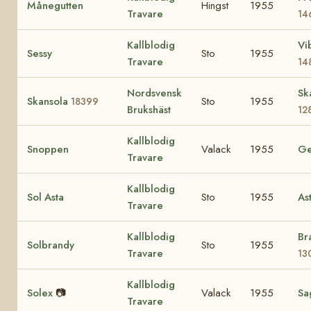
Månegutten
Hingst
1955
Travare
14
Kallblodig
Vi
Sessy
Sto
1955
Travare
14
Nordsvensk
Sk
Skansola
Sto
1955
18399
Brukshäst
12
Kallblodig
Snoppen
Valack
1955
Ge
Travare
Kallblodig
Sol Asta
Sto
1955
As
Travare
Kallblodig
Br
Solbrandy
Sto
1955
Travare
13
Kallblodig
Solex
📷
Valack
1955
Sa
Travare