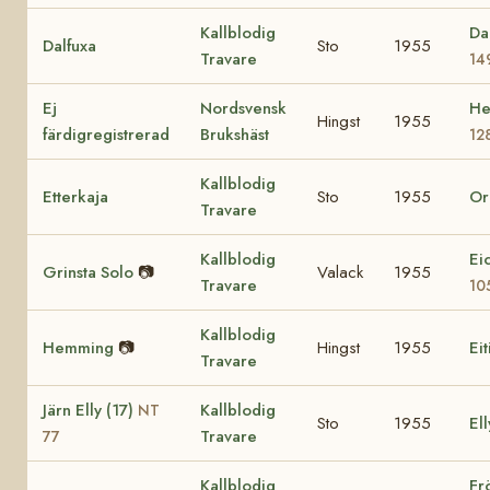
Kallblodig
Da
Dalfuxa
Sto
1955
Travare
14
Ej
Nordsvensk
He
Hingst
1955
färdigregistrerad
Brukshäst
12
Kallblodig
Etterkaja
Sto
1955
Or
Travare
Kallblodig
Ei
Grinsta Solo
📷
Valack
1955
Travare
10
Kallblodig
Hemming
📷
Hingst
1955
Eit
Travare
Järn Elly (17)
Kallblodig
NT
Sto
1955
Ell
Travare
77
Kallblodig
Fr