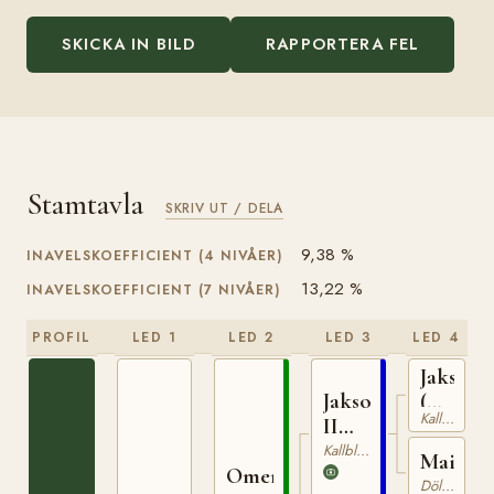
SKICKA IN BILD
RAPPORTERA FEL
Stamtavla
SKRIV UT / DELA
9,38 %
INAVELSKOEFFICIENT (4 NIVÅER)
13,22 %
INAVELSKOEFFICIENT (7 NIVÅER)
PROFIL
LED 1
LED 2
LED 3
LED 4
Jakson
Jakson
(NO)
Kallblodig Travare
II
T-
(NO)
42
Kallblodig Travare
Maia
Omer-
Dölehäst