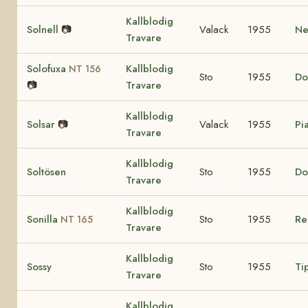
Kallblodig
Solnell
📷
Valack
1955
Nel
Travare
Solofuxa
Kallblodig
NT 156
Sto
1955
Do
📷
Travare
Kallblodig
Solsar
📷
Valack
1955
Pia
Travare
Kallblodig
Soltösen
Sto
1955
Do
Travare
Kallblodig
Sonilla
Sto
1955
Re
NT 165
Travare
Kallblodig
Sossy
Sto
1955
Ti
Travare
Kallblodig