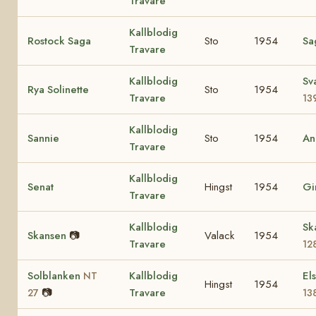
Travare
Kallblodig
Rostock Saga
Sto
1954
Sa
Travare
Kallblodig
Sv
Rya Solinette
Sto
1954
Travare
13
Kallblodig
Sannie
Sto
1954
An
Travare
Kallblodig
Senat
Hingst
1954
Gi
Travare
Kallblodig
Sk
Skansen
📷
Valack
1954
Travare
12
Solblanken
Kallblodig
El
NT
Hingst
1954
📷
Travare
27
13