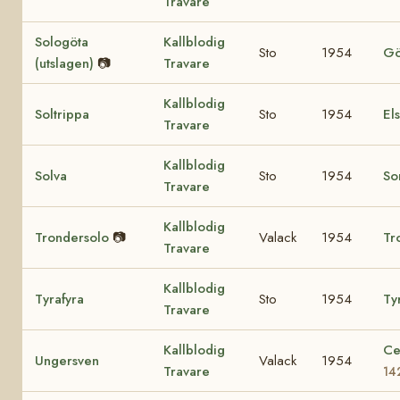
Travare
Sologöta
Kallblodig
Sto
1954
Gö
(utslagen)
📷
Travare
Kallblodig
Soltrippa
Sto
1954
El
Travare
Kallblodig
Solva
Sto
1954
So
Travare
Kallblodig
Trondersolo
📷
Valack
1954
Tr
Travare
Kallblodig
Tyrafyra
Sto
1954
Tyr
Travare
Kallblodig
Ce
Ungersven
Valack
1954
Travare
14