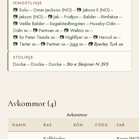
HINGSTLINJE
📷
Solo
Omer-Jackson (NO)
📷
Jakson II (NO)
—
—
—
📷
Jakson (NO)
📷
Jak
Fridtjov
Balder
Rimfakse
—
—
—
—
—
📷
Veikle Balder
Segalstadhingsten
Huseby-Odin
—
—
—
Odin xx
📷
Partisan xx
📷
Walton xx
—
—
—
📷
Sir Peter Teazle xx
📷
Highflyer xx
📷
Herod xx
—
—
—
📷
Tartar xx
📷
Partner xx
Jigg xx
📷
Byerley Turk ox
—
—
—
STOLINJE
Docka
Docka
Docka
Sto e Sleipner N 395
—
—
—
Avkommor (4)
Avkommor
NAMN
RAS
KÖN
FÖDD
FAR
Kallblodig
Pavin (NO