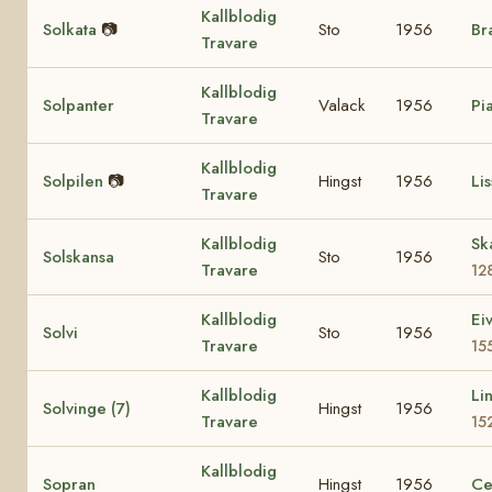
Kallblodig
Solkata
📷
Sto
1956
Br
Travare
Kallblodig
Solpanter
Valack
1956
Pi
Travare
Kallblodig
Solpilen
📷
Hingst
1956
Lis
Travare
Kallblodig
Sk
Solskansa
Sto
1956
Travare
12
Kallblodig
Ei
Solvi
Sto
1956
Travare
15
Kallblodig
Li
Solvinge (7)
Hingst
1956
Travare
15
Kallblodig
Sopran
Hingst
1956
Ce