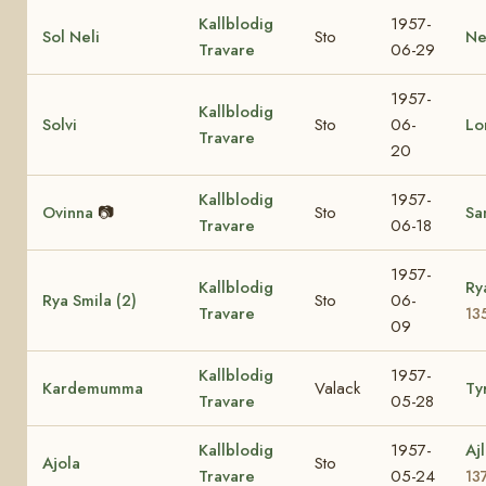
Kallblodig
1957-
Sol Neli
Sto
Ne
Travare
06-29
1957-
Kallblodig
Solvi
Sto
06-
Lo
Travare
20
Kallblodig
1957-
Ovinna
📷
Sto
Sa
Travare
06-18
1957-
Kallblodig
Ry
Rya Smila (2)
Sto
06-
Travare
13
09
Kallblodig
1957-
Kardemumma
Valack
Ty
Travare
05-28
Kallblodig
1957-
Aj
Ajola
Sto
Travare
05-24
13