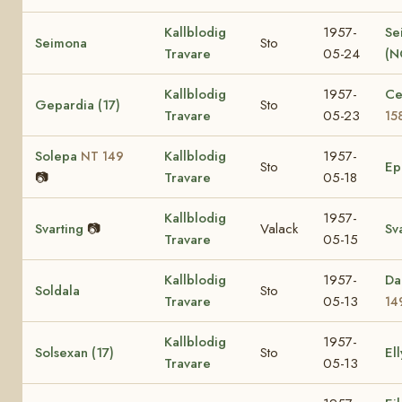
Kallblodig
1957-
Se
Seimona
Sto
Travare
05-24
(N
Kallblodig
1957-
Ce
Gepardia (17)
Sto
Travare
05-23
15
Solepa
Kallblodig
1957-
NT 149
Sto
E
📷
Travare
05-18
Kallblodig
1957-
Svarting
📷
Valack
Sv
Travare
05-15
Kallblodig
1957-
Da
Soldala
Sto
Travare
05-13
14
Kallblodig
1957-
Solsexan (17)
Sto
Ell
Travare
05-13