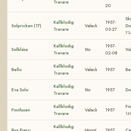
Travare
20
Sk
Kallblodig
1957-
Solpricken (17)
Valack
Do
Travare
03-27
73
Kallblodig
1957-
Solbläsa
Sto
Va
Travare
02-08
Kallblodig
Bello
Valack
1957
Be
Travare
Kallblodig
Eva Solo
Sto
1957
Do
Travare
Kallblodig
Fi
Finnfuxen
Valack
1957
Travare
14
Kallblodig
Rya Piero
Hingst
1957
Ce