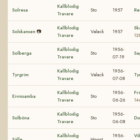
Kallblodig
Solresa
Sto
1957
Re
Travare
Kallblodig
Sk
Solskansen
📷
Valack
1957
Travare
12
Kallblodig
1956-
Solberga
Sto
Sa
Travare
07-19
Kallblodig
1956-
Tyrgrim
Valack
Ty
Travare
07-08
Kallblodig
1956-
Fr
Eivinsamba
Sto
Travare
06-26
14
Kallblodig
1956-
Solböna
Sto
Do
Travare
06-08
Kallblodig
1956-
Vi
Sälle
Hingst