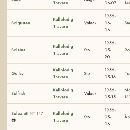
Travare
06-07
14
1956-
Kallblodig
Solgusten
Valack
06-
Ste
Travare
06
1956-
Kallblodig
Solaina
Sto
05-
Ro
Travare
20
Kallblodig
1956-
Gullsy
Sto
To
Travare
05-16
Kallblodig
1956-
Mo
Solfrisk
Valack
Travare
05-15
13
1956-
Solbalett
Kallblodig
NT 147
Sto
05-
Åb
📷
Travare
06