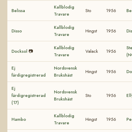
Kallblodig
Belissa
Sto
1956
Be
Travare
Kallblodig
Disso
Hingst
1956
Di
Travare
Kallblodig
St
Docksol
📷
Valack
1956
Travare
(N
Ej
Nordsvensk
Hingst
1956
Do
färdigregistrerad
Brukshäst
Ej
Nordsvensk
färdigregistrerad
Sto
1956
Ell
Brukshäst
(17)
Kallblodig
Hambo
Hingst
1956
Pe
Travare