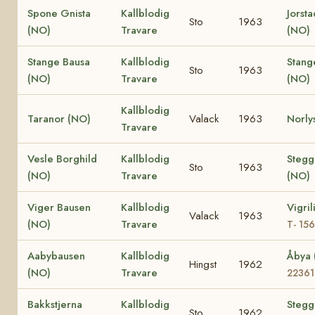
Spone Gnista
Kallblodig
Jorsta
Sto
1963
(NO)
Travare
(NO)
Stange Bausa
Kallblodig
Stang
Sto
1963
(NO)
Travare
(NO)
Kallblodig
Taranor (NO)
Valack
1963
Norly
Travare
Vesle Borghild
Kallblodig
Stegg
Sto
1963
(NO)
Travare
(NO)
Viger Bausen
Kallblodig
Vigril
Valack
1963
(NO)
Travare
T- 15
Aabybausen
Kallblodig
Åbya
Hingst
1962
(NO)
Travare
22361
Bakkstjerna
Kallblodig
Stegg
Sto
1962