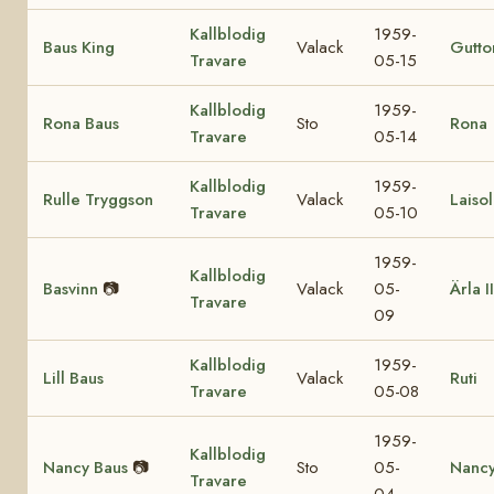
Kallblodig
1959-
Baus King
Valack
Gutto
Travare
05-15
Kallblodig
1959-
Rona Baus
Sto
Rona
Travare
05-14
Kallblodig
1959-
Rulle Tryggson
Valack
Laiso
Travare
05-10
1959-
Kallblodig
Basvinn
📷
Valack
05-
Ärla II
Travare
09
Kallblodig
1959-
Lill Baus
Valack
Ruti
Travare
05-08
1959-
Kallblodig
Nancy Baus
📷
Sto
05-
Nancy
Travare
04