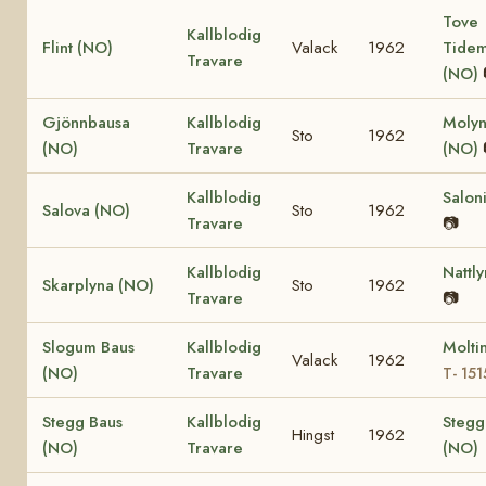
Tove
Kallblodig
Flint (NO)
Valack
1962
Tide
Travare
(NO)
Gjönnbausa
Kallblodig
Molyn
Sto
1962
(NO)
Travare
(NO)
Kallblodig
Salon
Salova (NO)
Sto
1962
Travare
📷
Kallblodig
Nattl
Skarplyna (NO)
Sto
1962
Travare
📷
Slogum Baus
Kallblodig
Molti
Valack
1962
(NO)
Travare
T- 151
Stegg Baus
Kallblodig
Stegg
Hingst
1962
(NO)
Travare
(NO)