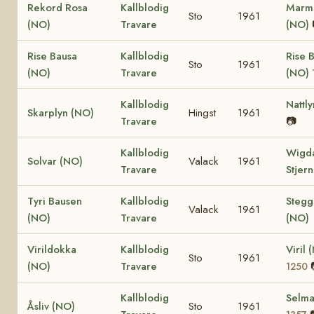
Rekord Rosa
Kallblodig
Marm
Sto
1961
(NO)
Travare
(NO)
Rise Bausa
Kallblodig
Rise 
Sto
1961
(NO)
Travare
(NO)
Kallblodig
Nattl
Skarplyn (NO)
Hingst
1961
Travare
📷
Kallblodig
Wigd
Solvar (NO)
Valack
1961
Travare
Stjer
Tyri Bausen
Kallblodig
Stegg
Valack
1961
(NO)
Travare
(NO)
Virildokka
Kallblodig
Viril
Sto
1961
(NO)
Travare
1250
Kallblodig
Selm
Åsliv (NO)
Sto
1961