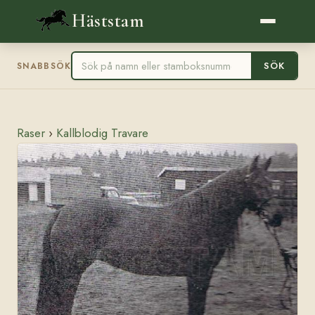
Häststam
SÖK
SNABBSÖK
Raser
›
Kallblodig Travare