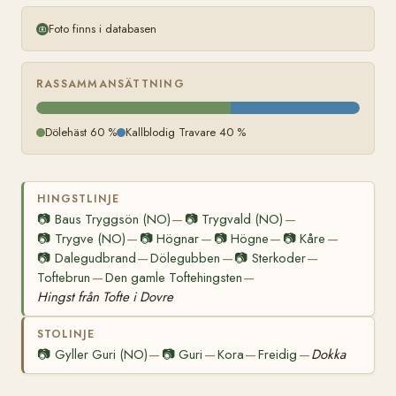
Foto finns i databasen
RASSAMMANSÄTTNING
Dölehäst 60 %
Kallblodig Travare 40 %
HINGSTLINJE
📷
Baus Tryggsön (NO)
📷
Trygvald (NO)
—
—
📷
Trygve (NO)
📷
Högnar
📷
Högne
📷
Kåre
—
—
—
—
📷
Dalegudbrand
Dölegubben
📷
Sterkoder
—
—
—
Toftebrun
Den gamle Toftehingsten
—
—
Hingst från Tofte i Dovre
STOLINJE
📷
Gyller Guri (NO)
📷
Guri
Kora
Freidig
Dokka
—
—
—
—