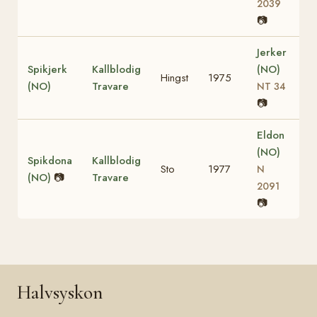
2039
📷
Jerker
Spikjerk
Kallblodig
(NO)
Hingst
1975
(NO)
Travare
NT 34
📷
Eldon
(NO)
Spikdona
Kallblodig
Sto
1977
N
(NO)
📷
Travare
2091
📷
Halvsyskon