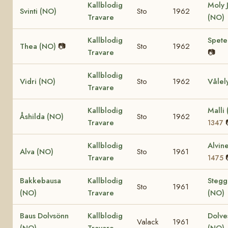
Kallblodig
Moly 
Svinti (NO)
Sto
1962
Travare
(NO)
Kallblodig
Spete
Thea (NO)
📷
Sto
1962
Travare
📷
Kallblodig
Vidri (NO)
Sto
1962
Vålel
Travare
Kallblodig
Malli
Åshilda (NO)
Sto
1962
Travare
1347
Kallblodig
Alvin
Alva (NO)
Sto
1961
Travare
1475
Bakkebausa
Kallblodig
Stegg
Sto
1961
(NO)
Travare
(NO)
Baus Dolvsönn
Kallblodig
Dolve
Valack
1961
(NO)
Travare
(NO)