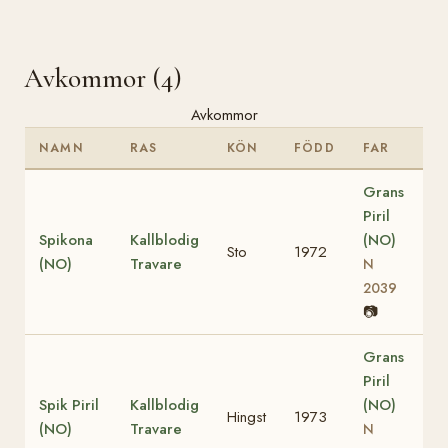
Avkommor (4)
Avkommor
NAMN
RAS
KÖN
FÖDD
FAR
Grans
Piril
Spikona
Kallblodig
(NO)
Sto
1972
(NO)
Travare
N
2039
📷
Grans
Piril
Spik Piril
Kallblodig
(NO)
Hingst
1973
(NO)
Travare
N