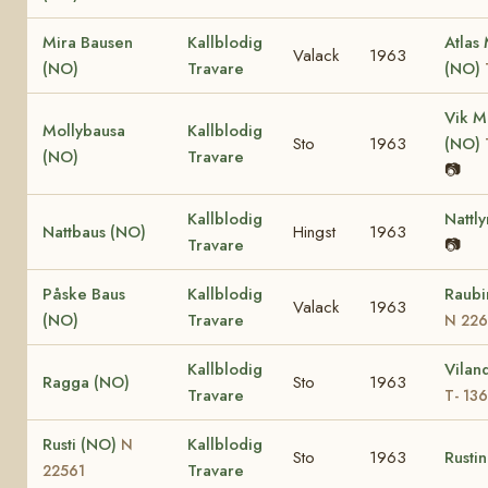
Mira Bausen
Kallblodig
Atlas
Valack
1963
(NO)
Travare
(NO)
Vik M
Mollybausa
Kallblodig
Sto
1963
(NO)
(NO)
Travare
📷
Kallblodig
Nattl
Nattbaus (NO)
Hingst
1963
Travare
📷
Påske Baus
Kallblodig
Raubi
Valack
1963
(NO)
Travare
N 22
Kallblodig
Vilan
Ragga (NO)
Sto
1963
Travare
T- 13
Rusti (NO)
Kallblodig
N
Sto
1963
Rusti
Travare
22561