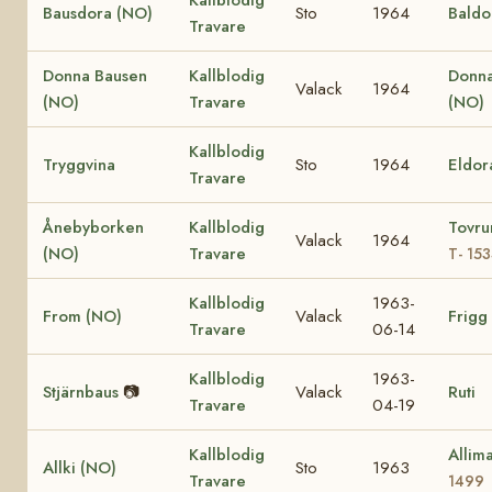
Bausdora (NO)
Sto
1964
Baldo
Travare
Donna Bausen
Kallblodig
Donna
Valack
1964
(NO)
Travare
(NO)
Kallblodig
Tryggvina
Sto
1964
Eldo
Travare
Ånebyborken
Kallblodig
Tovru
Valack
1964
(NO)
Travare
T- 15
Kallblodig
1963-
From (NO)
Valack
Frigg
Travare
06-14
Kallblodig
1963-
Stjärnbaus
📷
Valack
Ruti
Travare
04-19
Kallblodig
Allim
Allki (NO)
Sto
1963
Travare
1499