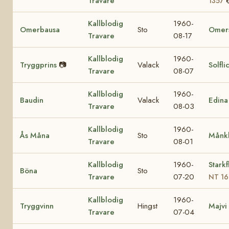
Travare
1357
Kallblodig
1960-
Omerbausa
Sto
Omers
Travare
08-17
Kallblodig
1960-
Tryggprins
📷
Valack
Solfli
Travare
08-07
Kallblodig
1960-
Baudin
Valack
Edina
Travare
08-03
Kallblodig
1960-
Ås Måna
Sto
Månkl
Travare
08-01
Kallblodig
1960-
Starkf
Böna
Sto
Travare
07-20
NT 16
Kallblodig
1960-
Tryggvinn
Hingst
Majvi
Travare
07-04