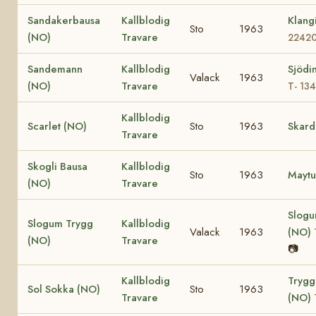
Sandakerbausa
Kallblodig
Klang
Sto
1963
(NO)
Travare
2242
Sandemann
Kallblodig
Sjödi
Valack
1963
(NO)
Travare
T- 13
Kallblodig
Scarlet (NO)
Sto
1963
Skard
Travare
Skogli Bausa
Kallblodig
Sto
1963
Maytu
(NO)
Travare
Slogu
Slogum Trygg
Kallblodig
Valack
1963
(NO)
(NO)
Travare
📷
Kallblodig
Trygg
Sol Sokka (NO)
Sto
1963
Travare
(NO)