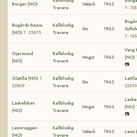
Kallblodig
Borga
Borgar (NO)
Valack
1963
Travare
T- 118
Bugår
Bugårds Bausa
Kallblodig
Sto
1963
Sylfi
(NO)
Travare
T- 22675
T- 13
Varg 
Gjermund
Kallblodig
Hingst
1963
(NO)
(NO)
Travare
📷
Glatilla (NO)
Kallblodig
Latil
T-
Sto
1963
Travare
22809
22015
Laske
Laskefyken
Kallblodig
Hingst
1963
(NO)
(NO)
Travare
📷
Lemiruggen
Kallblodig
Valack
1963
Lemi 
(NO)
Travare