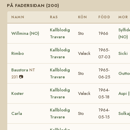
PÅ FADERSIDAN (200)
NAMN
RAS
KÖN
FÖDD
MOR
Kallblodig
Sylfid
Willmina (NO)
Sto
1966
Travare
(NO)
Kallblodig
1965-
Rimbo
Valack
Sicki
Travare
07-03
Baustora
Kallblodig
1965-
NT
Sto
Gutto
📷
Travare
06-25
231
Kallblodig
1964-
Koster
Valack
Aspi 
Travare
05-18
Kallblodig
1964-
Carla
Sto
Solka
Travare
05-15
Kallblodig