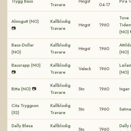
Trygg Baus
Hingst
Pira
1
Travare
04-17
Tove
Almsgutt (NO)
Kallblodig
Hingst
1960
Tide
📷
Travare
(NO)
Baus-Dollar
Kallblodig
Attild
Hingst
1960
(NO)
Travare
(NO)
Bausrapp (NO)
Kallblodig
Lailas
Valack
1960
📷
Travare
(NO)
Kallblodig
Bitta (NO)
📷
Sto
1960
Inger
Travare
Cita Tryggson
Kallblodig
Sto
1960
Satina
(52)
Travare
Dally Blesa
Kallblodig
Dally
Sto
1960