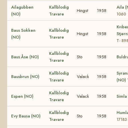
Ailagubben
Kallblodig
Aila 
Hingst
1958
(NO)
Travare
1060
Kvibe
Baus Sokken
Kallblodig
Hingst
1958
Stjer
(NO)
Travare
T- 89
Kallblodig
Baus Åse (NO)
Sto
1958
Buldr
Travare
Kallblodig
Syran
Bausbrun (NO)
Valack
1958
Travare
(NO)
Kallblodig
Espen (NO)
Valack
1958
Simla
Travare
Kallblodig
Huml
Evy Bausa (NO)
Sto
1958
Travare
17183