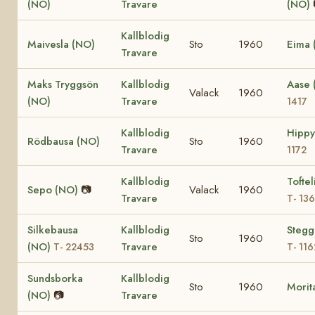
(NO)
Travare
(NO)
Kallblodig
Maivesla (NO)
Sto
1960
Eima 
Travare
Maks Tryggsön
Kallblodig
Aase
Valack
1960
(NO)
Travare
1417
Kallblodig
Hipp
Rödbausa (NO)
Sto
1960
Travare
1172
Kallblodig
Toftel
Sepo (NO)
📷
Valack
1960
Travare
T- 13
Silkebausa
Kallblodig
Stegg
Sto
1960
(NO)
Travare
T- 22453
T- 116
Sundsborka
Kallblodig
Sto
1960
Morit
(NO)
📷
Travare