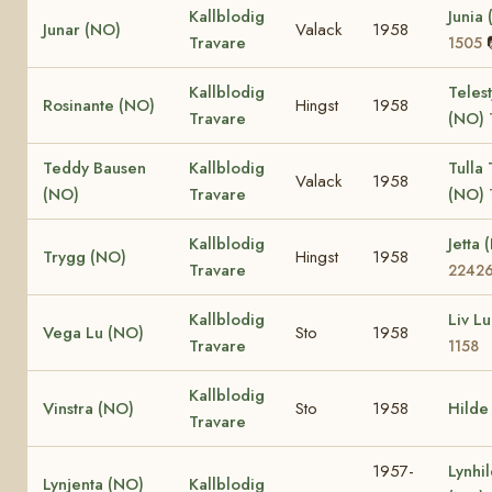
Kallblodig
Junia
Junar (NO)
Valack
1958
Travare
1505
Kallblodig
Teles
Rosinante (NO)
Hingst
1958
Travare
(NO)
Teddy Bausen
Kallblodig
Tulla
Valack
1958
(NO)
Travare
(NO)
Kallblodig
Jetta
Trygg (NO)
Hingst
1958
Travare
2242
Kallblodig
Liv L
Vega Lu (NO)
Sto
1958
Travare
1158
Kallblodig
Vinstra (NO)
Sto
1958
Hilde
Travare
1957-
Lynhil
Lynjenta (NO)
Kallblodig