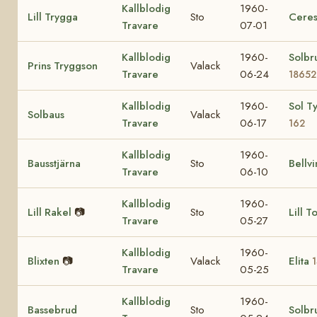
Kallblodig
1960-
Lill Trygga
Sto
Ceresl
Travare
07-01
Kallblodig
1960-
Solbr
Prins Tryggson
Valack
Travare
06-24
18652
Kallblodig
1960-
Sol T
Solbaus
Valack
Travare
06-17
162
Kallblodig
1960-
Bausstjärna
Sto
Bellvi
Travare
06-10
Kallblodig
1960-
Lill Rakel
📷
Sto
Lill T
Travare
05-27
Kallblodig
1960-
Blixten
📷
Valack
Elita
Travare
05-25
Kallblodig
1960-
Bassebrud
Sto
Solbr