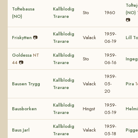
Tofte
Toftebausa
Kallblodig
Sto
1960
(NO)
(NO)
Travare
📷
Kallblodig
1959-
Friskytten
📷
Valack
Lill T
Travare
06-19
Goldessa
Kallblodig
1959-
NT
Sto
Ingeg
📷
Travare
06-16
44
1959-
Kallblodig
Bausen Trygg
Valack
05-
Pira
1
Travare
20
Kallblodig
1959-
Bausborken
Hingst
Helm
Travare
05-19
Kallblodig
1959-
Baus Jarl
Valack
Pigge
Travare
05-18