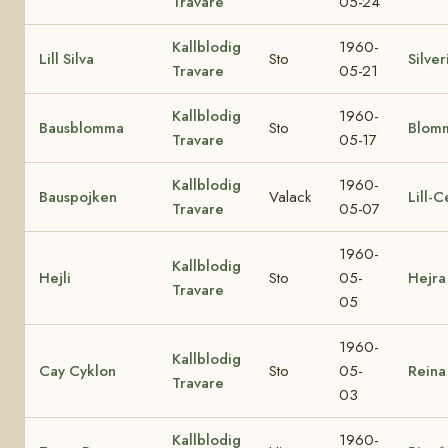
Travare
05-24
Kallblodig
1960-
Lill Silva
Sto
Silver
Travare
05-21
Kallblodig
1960-
Bausblomma
Sto
Blom
Travare
05-17
Kallblodig
1960-
Bauspojken
Valack
Lill-C
Travare
05-07
1960-
Kallblodig
Hejli
Sto
05-
Hejr
Travare
05
1960-
Kallblodig
Cay Cyklon
Sto
05-
Reina
Travare
03
Kallblodig
1960-