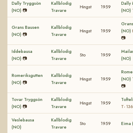
Dally Tryggsön
Kallblodig
Dally
Hingst
1959
(NO)
📷
Travare
(NO)
Grans
Grans Bausen
Kallblodig
Hingst
1959
(NO)
(NO)
📷
Travare
📷
Iddebausa
Kallblodig
Maila
Sto
1959
(NO)
📷
Travare
(NO)
Romer
Romeriksgutten
Kallblodig
Hingst
1959
(NO)
(NO)
📷
Travare
📷
Tovar Tryggsön
Kallblodig
Toftel
Hingst
1959
(NO)
📷
Travare
T- 13
Veslebausa
Kallblodig
Sto
1959
Eima 
(NO)
Travare