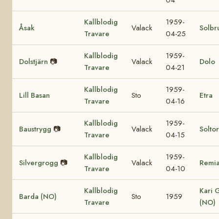
Kallblodig
1959-
Åsak
Valack
Solbr
Travare
04-25
Kallblodig
1959-
Dolstjärn
📷
Valack
Dolo
Travare
04-21
Kallblodig
1959-
Lill Basan
Sto
Etra
Travare
04-16
Kallblodig
1959-
Baustrygg
📷
Valack
Solto
Travare
04-15
Kallblodig
1959-
Silvergrogg
📷
Valack
Remi
Travare
04-10
Kallblodig
Kari 
Barda (NO)
Sto
1959
Travare
(NO)