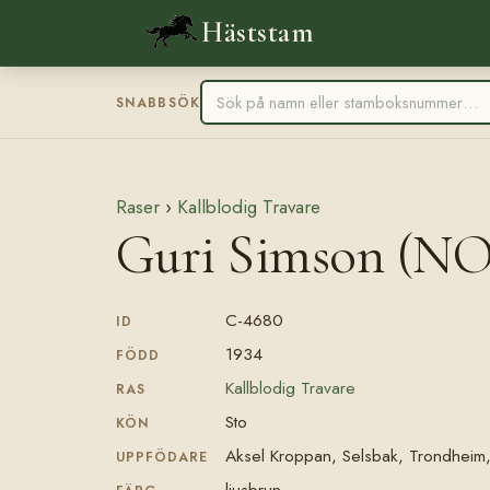
Häststam
SNABBSÖK
Raser
›
Kallblodig Travare
Guri Simson (NO)
C-4680
ID
1934
FÖDD
Kallblodig Travare
RAS
Sto
KÖN
Aksel Kroppan, Selsbak, Trondheim
UPPFÖDARE
ljusbrun