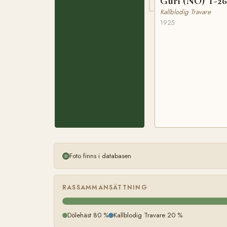
Guri (NO) T-2
Kallblodig Travare
1925
Foto finns i databasen
RASSAMMANSÄTTNING
Dölehäst 80 %
Kallblodig Travare 20 %