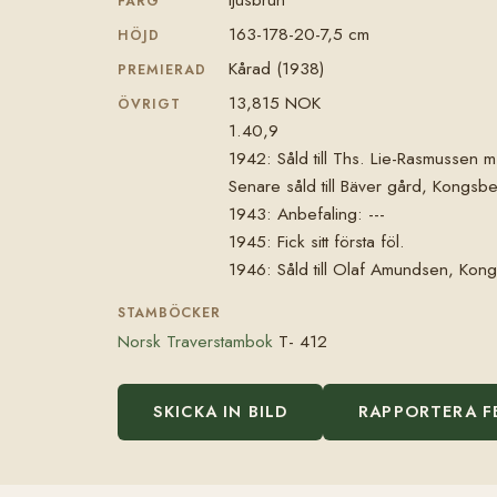
FÄRG
163-178-20-7,5 cm
HÖJD
Kårad (1938)
PREMIERAD
13,815 NOK
ÖVRIGT
1.40,9
1942: Såld till Ths. Lie-Rasmussen m
Senare såld till Bäver gård, Kongsbe
1943: Anbefaling: ---
1945: Fick sitt första föl.
1946: Såld till Olaf Amundsen, Kon
STAMBÖCKER
Norsk Traverstambok
T- 412
SKICKA IN BILD
RAPPORTERA F