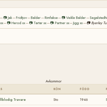
📷
Jak
Fridtjov
Balder
Rimfakse
📷
Veikle Balder
Segalstadh
—
—
—
—
—
—
 xx
📷
Herod xx
📷
Tartar xx
📷
Partner xx
Jigg xx
📷
Byerley Tu
—
—
—
—
—
Avkommor
AS
KÖN
FÖDD
llblodig Travare
Sto
1946