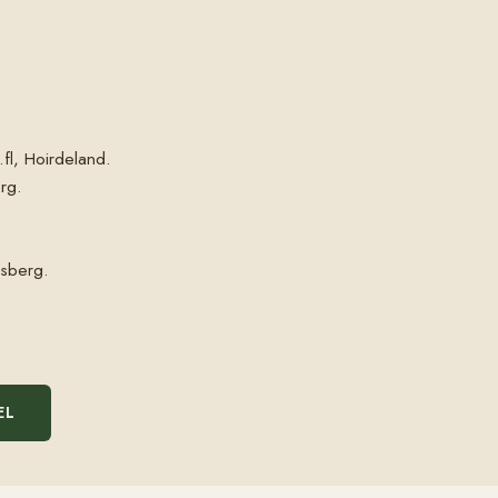
.fl, Hoirdeland.
rg.
gsberg.
EL