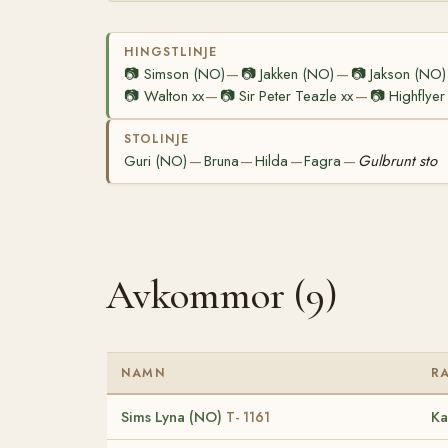
HINGSTLINJE
📷
Simson (NO)
📷
Jakken (NO)
📷
Jakson (NO)
—
—
📷
Walton xx
📷
Sir Peter Teazle xx
📷
Highflyer
—
—
STOLINJE
Guri (NO)
Bruna
Hilda
Fagra
Gulbrunt sto
—
—
—
—
Avkommor (9)
NAMN
R
Sims Lyna (NO)
Ka
T- 1161