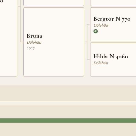
60
Bergtor N 770
Dölehäst
Bruna
Dölehäst
1917
Hilda N 4060
Dölehäst