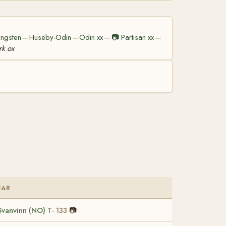
ingsten
Huseby-Odin
Odin xx
📷
Partisan xx
—
—
—
—
rk ox
FAR
Svanvinn (NO)
📷
T- 133