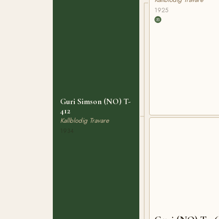
1925
Guri Simson (NO) T-
412
Kallblodig Travare
1934