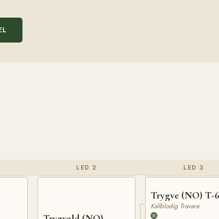
EL
LED 2
LED 3
Trygve (NO) T-
Kallblodig Travare
Trygvald (NO)