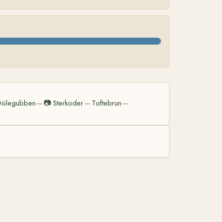
Dölegubben
📷
Sterkoder
Toftebrun
—
—
—