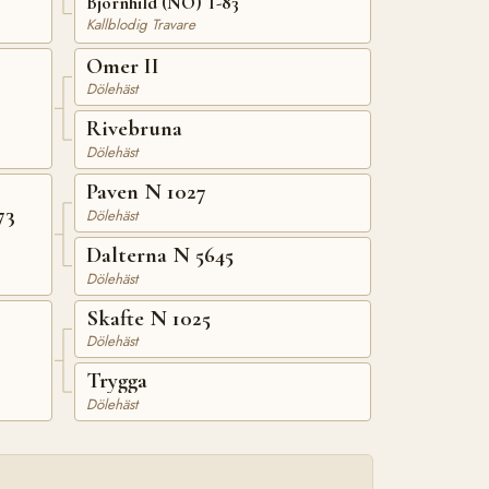
Björnhild (NO) T-83
Kallblodig Travare
Omer II
Dölehäst
Rivebruna
Dölehäst
Paven N 1027
73
Dölehäst
Dalterna N 5645
Dölehäst
Skafte N 1025
Dölehäst
Trygga
Dölehäst