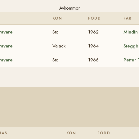
Avkommor
KÖN
FÖDD
FAR
ravare
Sto
1962
Mindin
ravare
Valack
1964
Steggb
ravare
Sto
1966
Petter
RAS
KÖN
FÖDD