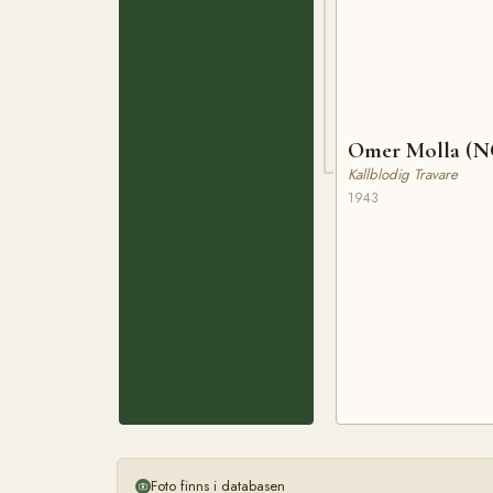
Omer Molla (N
Kallblodig Travare
1943
Foto finns i databasen