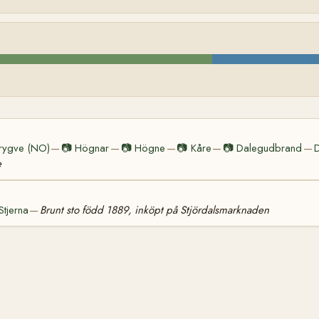
rygve (NO)
📷
Högnar
📷
Högne
📷
Kåre
📷
Dalegudbrand
—
—
—
—
—
e
Stjerna
Brunt sto född 1889, inköpt på Stjördalsmarknaden
—