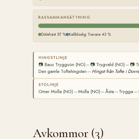
RASSAMMANSÄTTNING
Dölehäst 57 %
Kallblodig Travare 43 %
HINGSTLINJE
📷
Baus Tryggsön (NO)
📷
Trygvald (NO)
📷
T
—
—
Den gamle Toftehingsten
Hingst från Tofte i Dovr
—
STOLINJE
Omer Molla (NO)
Molla (NO)
Åsta
Trygga
—
—
—
—
Avkommor (3)