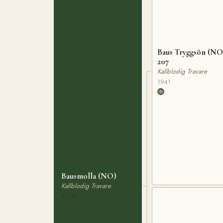
Baus Tryggsön (NO
207
Kallblodig Travare
1941
Bausmolla (NO)
Kallblodig Travare
1956