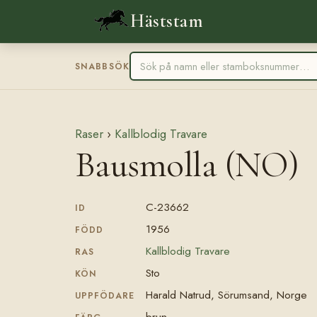
Häststam
SNABBSÖK
Raser
›
Kallblodig Travare
Bausmolla (NO)
C-23662
ID
1956
FÖDD
Kallblodig Travare
RAS
Sto
KÖN
Harald Natrud, Sörumsand, Norge
UPPFÖDARE
brun