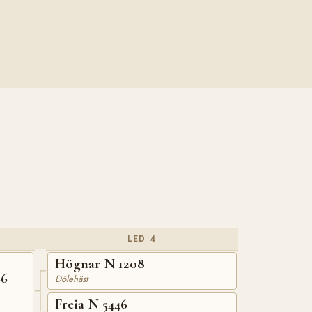
LED 4
Högnar N 1208
66
Dölehäst
Freia N 5446