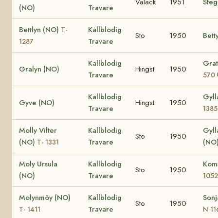
Valack
1951
Ste
(NO)
Travare
Bettlyn (NO)
Kallblodig
T-
Sto
1950
Bett
Travare
1287
Kallblodig
Grat
Gralyn (NO)
Hingst
1950
Travare
570
Kallblodig
Gyll
Gyve (NO)
Hingst
1950
Travare
1385
Molly Vilter
Kallblodig
Gyll
Sto
1950
(NO)
Travare
(NO
T- 1331
Moly Ursula
Kallblodig
Kom
Sto
1950
(NO)
Travare
1052
Molynmöy (NO)
Kallblodig
Sonj
Sto
1950
Travare
T- 1411
N 11