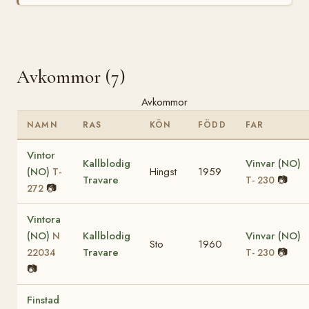
Avkommor (7)
Avkommor
NAMN
RAS
KÖN
FÖDD
FAR
Vintor
Kallblodig
Vinvar (NO)
(NO)
Hingst
1959
T-
Travare
📷
T- 230
📷
272
Vintora
(NO)
Kallblodig
Vinvar (NO)
N
Sto
1960
Travare
📷
22034
T- 230
📷
Finstad