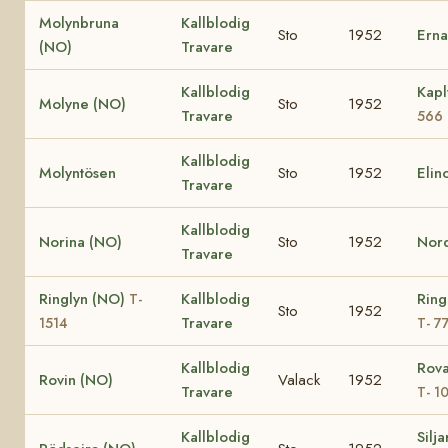
Molynbruna
Kallblodig
Sto
1952
Erna
(NO)
Travare
Kallblodig
Kapl
Molyne (NO)
Sto
1952
Travare
566
Kallblodig
Molyntösen
Sto
1952
Elin
Travare
Kallblodig
Norina (NO)
Sto
1952
Nord
Travare
Ringlyn (NO)
Kallblodig
Ring
T-
Sto
1952
Travare
1514
T- 7
Kallblodig
Rov
Rovin (NO)
Valack
1952
Travare
T- 1
Kallblodig
Silja