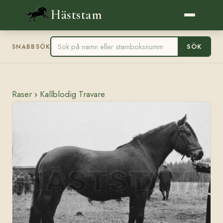
Häststam
SÖK
SNABBSÖK
Raser
›
Kallblodig Travare