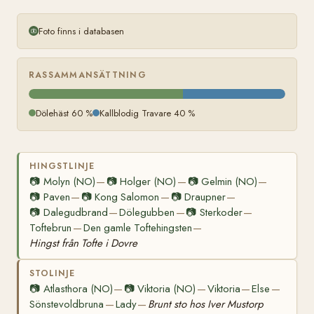
Foto finns i databasen
RASSAMMANSÄTTNING
Dölehäst 60 %
Kallblodig Travare 40 %
HINGSTLINJE
📷
Molyn (NO)
📷
Holger (NO)
📷
Gelmin (NO)
—
—
—
📷
Paven
📷
Kong Salomon
📷
Draupner
—
—
—
📷
Dalegudbrand
Dölegubben
📷
Sterkoder
—
—
—
Toftebrun
Den gamle Toftehingsten
—
—
Hingst från Tofte i Dovre
STOLINJE
📷
Atlasthora (NO)
📷
Viktoria (NO)
Viktoria
Else
—
—
—
—
Sönstevoldbruna
Lady
Brunt sto hos Iver Mustorp
—
—