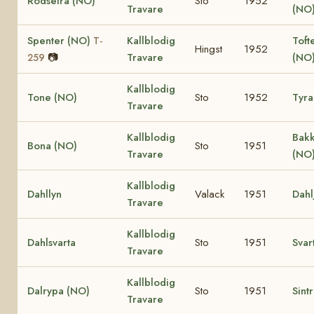
Rödseira (NO)
Sto
1952
Travare
(NO
Spenter (NO)
Kallblodig
Toft
T-
Hingst
1952
📷
Travare
(NO
259
Kallblodig
Tone (NO)
Sto
1952
Tyra
Travare
Kallblodig
Bak
Bona (NO)
Sto
1951
Travare
(NO
Kallblodig
Dahllyn
Valack
1951
Dahl
Travare
Kallblodig
Dahlsvarta
Sto
1951
Svar
Travare
Kallblodig
Dalrypa (NO)
Sto
1951
Sint
Travare