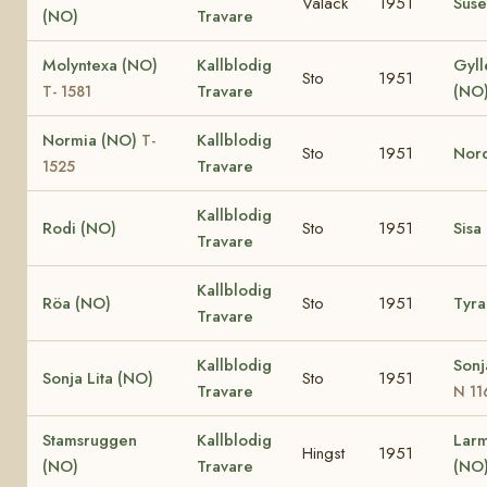
Valack
1951
Suse
(NO)
Travare
Molyntexa (NO)
Kallblodig
Gyll
Sto
1951
Travare
(NO
T- 1581
Normia (NO)
Kallblodig
T-
Sto
1951
Nord
Travare
1525
Kallblodig
Rodi (NO)
Sto
1951
Sisa
Travare
Kallblodig
Röa (NO)
Sto
1951
Tyra
Travare
Kallblodig
Sonj
Sonja Lita (NO)
Sto
1951
Travare
N 11
Stamsruggen
Kallblodig
Larm
Hingst
1951
(NO)
Travare
(NO