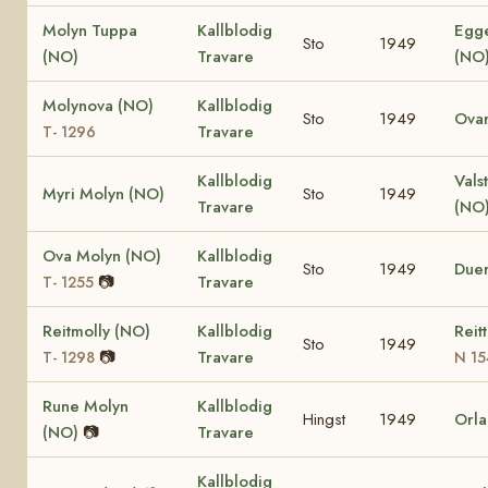
Molyn Tuppa
Kallblodig
Egg
Sto
1949
(NO)
Travare
(NO
Molynova (NO)
Kallblodig
Sto
1949
Ova
Travare
T- 1296
Kallblodig
Vals
Myri Molyn (NO)
Sto
1949
Travare
(NO
Ova Molyn (NO)
Kallblodig
Sto
1949
Due
📷
Travare
T- 1255
Reitmolly (NO)
Kallblodig
Reit
Sto
1949
📷
Travare
T- 1298
N 15
Rune Molyn
Kallblodig
Hingst
1949
Orla
(NO)
📷
Travare
Kallblodig