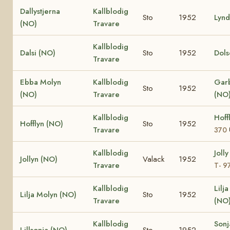
Dallystjerna
Kallblodig
Sto
1952
Lynd
(NO)
Travare
Kallblodig
Dalsi (NO)
Sto
1952
Dols
Travare
Ebba Molyn
Kallblodig
Garb
Sto
1952
(NO)
Travare
(NO
Kallblodig
Hoff
Hofflyn (NO)
Sto
1952
Travare
370
Kallblodig
Joll
Jollyn (NO)
Valack
1952
Travare
T- 9
Kallblodig
Lilj
Lilja Molyn (NO)
Sto
1952
Travare
(NO
Kallblodig
Sonj