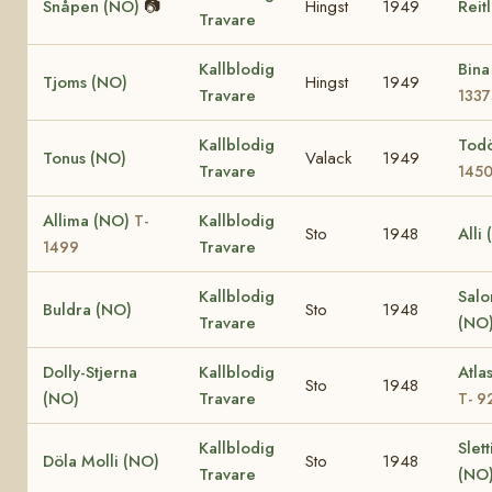
Snåpen (NO)
📷
Hingst
1949
Reit
Travare
Kallblodig
Bin
Tjoms (NO)
Hingst
1949
Travare
1337
Kallblodig
Tod
Tonus (NO)
Valack
1949
Travare
145
Allima (NO)
Kallblodig
T-
Sto
1948
Alli
Travare
1499
Kallblodig
Sal
Buldra (NO)
Sto
1948
Travare
(NO
Dolly-Stjerna
Kallblodig
Atla
Sto
1948
(NO)
Travare
T- 9
Kallblodig
Slet
Döla Molli (NO)
Sto
1948
Travare
(NO