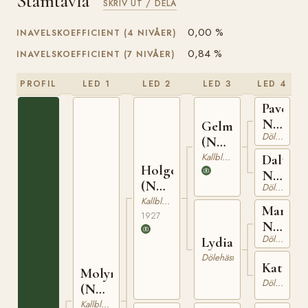
Stamtavla
SKRIV UT / DELA
0,00 %
INAVELSKOEFFICIENT (4 NIVÅER)
0,84 %
INAVELSKOEFFICIENT (7 NIVÅER)
PROFIL
LED 1
LED 2
LED 3
LED 4
Paven
N
Gelmin
Dölehäst
1027
(NO)
T-73
Kallblodig Travare
Daltern
Holger
N
(NO)
Dölehäst
5645
T-140
Kallblodig Travare
Marech
1927
N
Dölehäst
Lydia
829
Dölehäst
Katta
Molyn
Dölehäst
(NO)
T-150
Kallblodig Travare