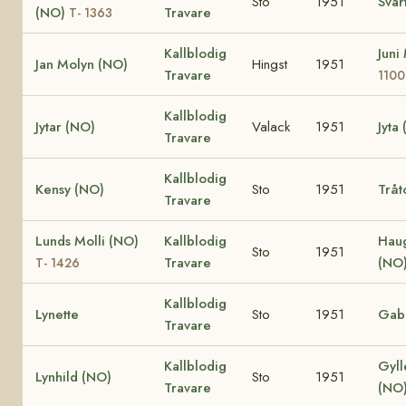
Sto
1951
Svar
(NO)
Travare
T- 1363
Kallblodig
Juni
Jan Molyn (NO)
Hingst
1951
Travare
1100
Kallblodig
Jytar (NO)
Valack
1951
Jyta
Travare
Kallblodig
Kensy (NO)
Sto
1951
Tråt
Travare
Lunds Molli (NO)
Kallblodig
Hau
Sto
1951
Travare
(NO
T- 1426
Kallblodig
Lynette
Sto
1951
Gabr
Travare
Kallblodig
Gyll
Lynhild (NO)
Sto
1951
Travare
(NO