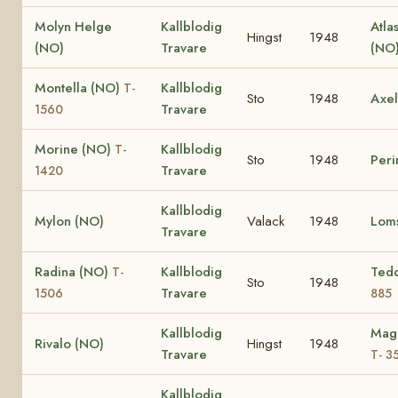
Molyn Helge
Kallblodig
Atla
Hingst
1948
(NO)
Travare
(NO
Montella (NO)
Kallblodig
T-
Sto
1948
Axel
Travare
1560
Morine (NO)
Kallblodig
T-
Sto
1948
Peri
Travare
1420
Kallblodig
Mylon (NO)
Valack
1948
Loms
Travare
Radina (NO)
Kallblodig
Ted
T-
Sto
1948
Travare
1506
885
Kallblodig
Magg
Rivalo (NO)
Hingst
1948
Travare
T- 3
Kallblodig