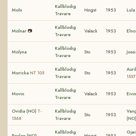
Kallblodig
Moln
Hingst
1953
Lula
Travare
Kallblodig
Molnar
📷
Valack
1953
Elno
Travare
Kallblodig
Molyna
Sto
1953
Joss
Travare
Kallblodig
Auri
Moricka
Sto
1953
NT 105
Travare
155
Kallblodig
Movin
Valack
1953
Eivi
Travare
Ovidia (NO)
Kallblodig
Van
T-
Sto
1953
Travare
(NO
1568
Kallblodig
Gjei
Perlon (NO)
Hingst
1953