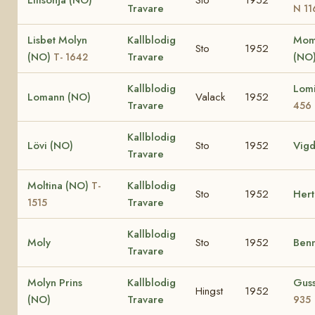
Lillsonja (NO)
Sto
1952
Travare
N 11
Lisbet Molyn
Kallblodig
Moma
Sto
1952
(NO)
Travare
(NO
T- 1642
Kallblodig
Lom
Lomann (NO)
Valack
1952
Travare
456
Kallblodig
Lövi (NO)
Sto
1952
Vigd
Travare
Moltina (NO)
Kallblodig
T-
Sto
1952
Hert
Travare
1515
Kallblodig
Moly
Sto
1952
Ben
Travare
Molyn Prins
Kallblodig
Gus
Hingst
1952
(NO)
Travare
935