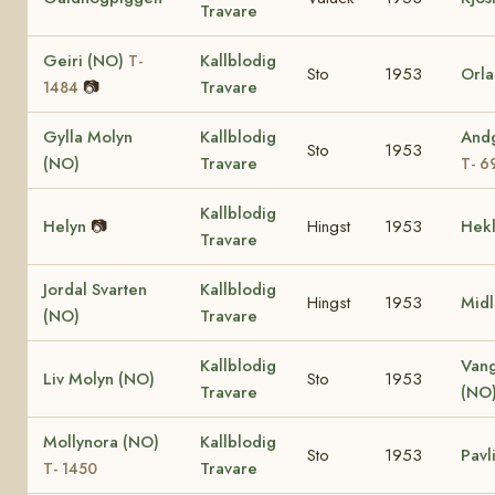
Travare
Geiri (NO)
Kallblodig
T-
Sto
1953
Orla
📷
Travare
1484
Gylla Molyn
Kallblodig
Andg
Sto
1953
(NO)
Travare
T- 6
Kallblodig
Helyn
📷
Hingst
1953
Hek
Travare
Jordal Svarten
Kallblodig
Hingst
1953
Midl
(NO)
Travare
Kallblodig
Van
Liv Molyn (NO)
Sto
1953
Travare
(NO
Mollynora (NO)
Kallblodig
Sto
1953
Pavl
Travare
T- 1450