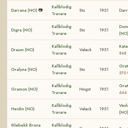
Kallblodig
Darrana (NO)
📷
Sto
1951
Darr
Travare
Kallblodig
Donn
Digra (NO)
Sto
1951
Travare
(NO
Kallblodig
Kata
Draum (NO)
Valack
1951
Travare
848
Kallblodig
Grat
Gralyna (NO)
Sto
1951
Travare
570
Kallblodig
Grat
Gramon (NO)
Hingst
1951
Travare
664
Kallblodig
Vesl
Heidin (NO)
Valack
1951
Travare
(NO
Ihlebekk Brona
Kallblodig