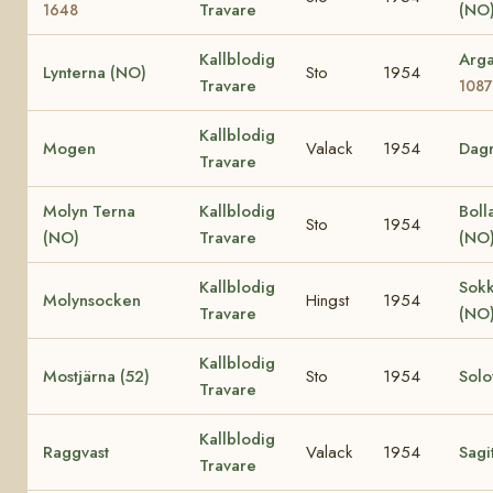
Travare
(NO
1648
Kallblodig
Arg
Lynterna (NO)
Sto
1954
Travare
1087
Kallblodig
Mogen
Valack
1954
Dag
Travare
Molyn Terna
Kallblodig
Boll
Sto
1954
(NO)
Travare
(NO
Kallblodig
Sok
Molynsocken
Hingst
1954
Travare
(NO
Kallblodig
Mostjärna (52)
Sto
1954
Solo
Travare
Kallblodig
Raggvast
Valack
1954
Sagi
Travare