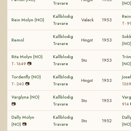
Travare
(NO
Kallblodig
Rein
Rein Molyn (NO)
Valack
1953
Travare
T- 9
Kallblodig
Sok
Remol
Hingst
1953
Travare
(NO
Rita Molyn (NO)
Kallblodig
Trö
Sto
1953
📷
Travare
(NO
T- 1649
Tordenfly (NO)
Kallblodig
Jose
Hingst
1953
📷
Travare
T- 240
136
Varglyna (NO)
Kallblodig
Varg
Sto
1953
📷
Travare
914
Dally Molyn
Kallblodig
Dall
Sto
1952
(NO)
📷
Travare
(NO