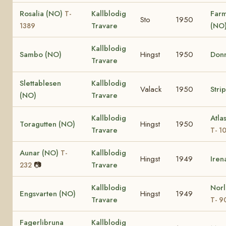
Rosalia (NO)
Kallblodig
Far
T-
Sto
1950
Travare
(NO
1389
Kallblodig
Sambo (NO)
Hingst
1950
Donn
Travare
Slettablesen
Kallblodig
Valack
1950
Stri
(NO)
Travare
Kallblodig
Atla
Toragutten (NO)
Hingst
1950
Travare
T- 1
Aunar (NO)
Kallblodig
T-
Hingst
1949
Ire
📷
Travare
232
Kallblodig
Norl
Engsvarten (NO)
Hingst
1949
Travare
T- 9
Fagerlibruna
Kallblodig