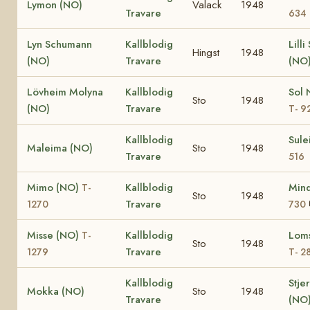
Lymon (NO)
Valack
1948
Travare
634
Lyn Schumann
Kallblodig
Lill
Hingst
1948
(NO)
Travare
(NO
Lövheim Molyna
Kallblodig
Sol 
Sto
1948
(NO)
Travare
T- 9
Kallblodig
Sul
Maleima (NO)
Sto
1948
Travare
516
Mimo (NO)
Kallblodig
Min
T-
Sto
1948
Travare
1270
730
Misse (NO)
Kallblodig
Loms
T-
Sto
1948
Travare
1279
T- 2
Kallblodig
Stje
Mokka (NO)
Sto
1948
Travare
(NO