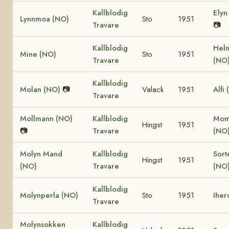
Kallblodig
Elyn
Lynnmoa (NO)
Sto
1951
Travare
📷
Kallblodig
Hel
Mine (NO)
Sto
1951
Travare
(NO
Kallblodig
Molan (NO)
📷
Valack
1951
Alfi
Travare
Mollmann (NO)
Kallblodig
Moma
Hingst
1951
📷
Travare
(NO
Molyn Mand
Kallblodig
Sor
Hingst
1951
(NO)
Travare
(NO
Kallblodig
Molynperla (NO)
Sto
1951
Iher
Travare
Molynsokken
Kallblodig