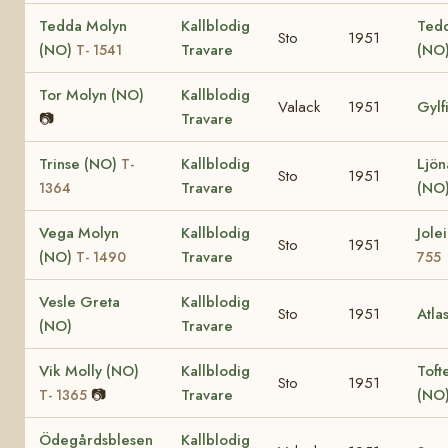
Tedda Molyn
Kallblodig
Tedd
Sto
1951
(NO)
Travare
(NO
T- 1541
Tor Molyn (NO)
Kallblodig
Valack
1951
Gylf
📷
Travare
Trinse (NO)
Kallblodig
Ljön
T-
Sto
1951
Travare
(NO
1364
Vega Molyn
Kallblodig
Jole
Sto
1951
(NO)
Travare
T- 1490
755
Vesle Greta
Kallblodig
Sto
1951
Atla
(NO)
Travare
Vik Molly (NO)
Kallblodig
Toft
Sto
1951
📷
Travare
(NO
T- 1365
Ödegårdsblesen
Kallblodig