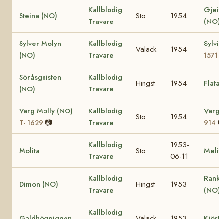
Kallblodig
Gjei
Steina (NO)
Sto
1954
Travare
(NO
Sylver Molyn
Kallblodig
Sylv
Valack
1954
(NO)
Travare
1571
Söråsgnisten
Kallblodig
Hingst
1954
Flat
(NO)
Travare
Varg Molly (NO)
Kallblodig
Varg
Sto
1954
📷
Travare
T- 1629
914
Kallblodig
1953-
Molita
Sto
Meli
Travare
06-11
Kallblodig
Rank
Dimon (NO)
Hingst
1953
Travare
(NO
Kallblodig
Galdhögpiggen
Valack
1953
Kjös