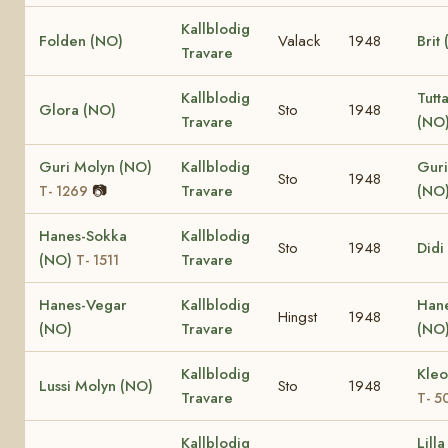
Kallblodig
Folden (NO)
Valack
1948
Brit
Travare
Kallblodig
Tutt
Glora (NO)
Sto
1948
Travare
(NO
Guri Molyn (NO)
Kallblodig
Guri
Sto
1948
📷
Travare
(NO
T- 1269
Hanes-Sokka
Kallblodig
Sto
1948
Didi
(NO)
Travare
T- 1511
Hanes-Vegar
Kallblodig
Han
Hingst
1948
(NO)
Travare
(NO
Kallblodig
Kleo
Lussi Molyn (NO)
Sto
1948
Travare
T- 5
Kallblodig
Lill