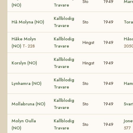
Sto
1949
Marr
(NO)
Travare
Kallblodig
Hå Molyna (NO)
Sto
1949
Tora
Travare
Håke Molyn
Kallblodig
Hås
Hingst
1949
(NO)
Travare
T- 228
205
Kallblodig
Korslyn (NO)
Hingst
1949
Travare
Kallblodig
Lynhamra (NO)
Sto
1949
Ham
Travare
Kallblodig
Mollabruna (NO)
Sto
1949
Svar
Travare
Molyn Gulla
Kallblodig
Jone
Sto
1949
(NO)
Travare
577