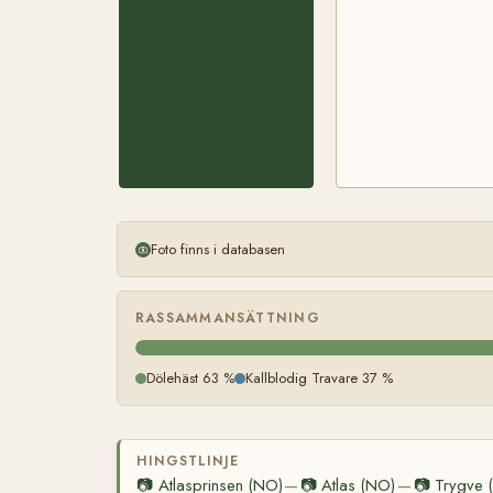
Foto finns i databasen
RASSAMMANSÄTTNING
Dölehäst 63 %
Kallblodig Travare 37 %
HINGSTLINJE
📷
Atlasprinsen (NO)
📷
Atlas (NO)
📷
Trygve 
—
—