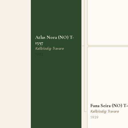
Atlas Nora (NO) T-
1597
Kallblodig Travare
1953
Fana Seira (NO) T
Kallblodig Travare
1939