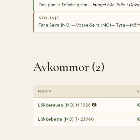
Den gamle Toftehingsten
Hingst från Tofte i Dovr
—
STOLINJE
Fana Seira (NO)
Vosse-Seira (NO)
Tyra
Möif
—
—
—
Avkommor (2)
NAMN
Lökkerauen (NO)
📷
K
N 1926
Lökkebesta (NO)
K
T- 23960