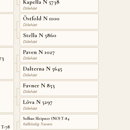
Kapella N 5738
Dölehäst
Östfold N 1100
Dölehäst
Stella N 5860
Dölehäst
Paven N 1027
73
Dölehäst
Dalterna N 5645
Dölehäst
Favner N 853
Dölehäst
Löva N 5297
Dölehäst
Solhus Sleipner (NO) T-84
Kallblodig Travare
 T-78