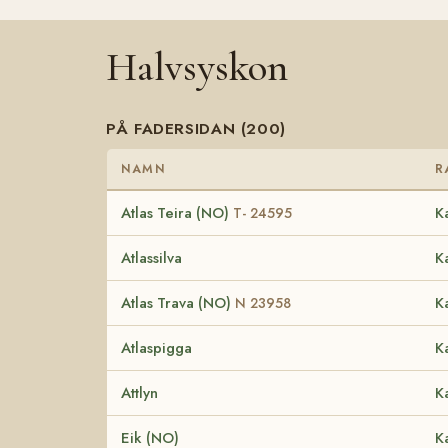
Halvsyskon
PÅ FADERSIDAN (200)
NAMN
R
Atlas Teira (NO)
K
T- 24595
Atlassilva
K
Atlas Trava (NO)
K
N 23958
Atlaspigga
K
Attlyn
K
Eik (NO)
K