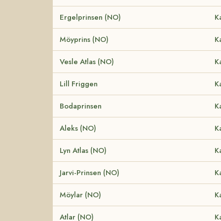
Ergelprinsen (NO)
K
Möyprins (NO)
K
Vesle Atlas (NO)
K
Lill Friggen
K
Bodaprinsen
K
Aleks (NO)
K
Lyn Atlas (NO)
K
Jarvi-Prinsen (NO)
K
Möylar (NO)
K
Atlar (NO)
K