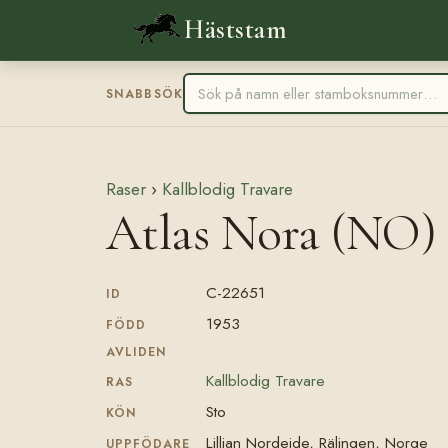
Häststam
SNABBSÖK
Raser
›
Kallblodig Travare
Atlas Nora (NO) 
C-22651
ID
1953
FÖDD
AVLIDEN
Kallblodig Travare
RAS
Sto
KÖN
Lillian Nordeide, Rälingen, Norge
UPPFÖDARE