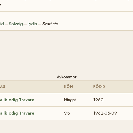
e
rid
Solveig
Lydia
Svart sto
—
—
—
Avkommor
RAS
KÖN
FÖDD
allblodig Travare
Hingst
1960
allblodig Travare
Sto
1962-05-09