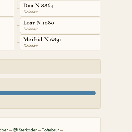
Dua N 8864
Dölehäst
Loar N 1080
Dölehäst
Möifrid N 6891
Dölehäst
bben
📷
Sterkoder
Toftebrun
—
—
—