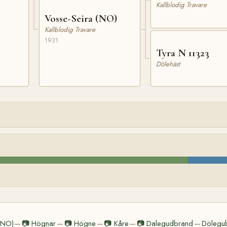
Kallblodig Travare
Vosse-Seira (NO)
Kallblodig Travare
1931
Tyra N 11323
Dölehäst
(NO)
📷
Högnar
📷
Högne
📷
Kåre
📷
Dalegudbrand
Dölegu
—
—
—
—
—