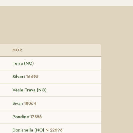
MOR
Teira (NO)
Silveri
16495
Vesle Trava (NO)
Sivan
18064
Pondine
17856
Donisnella (NO)
N 22696