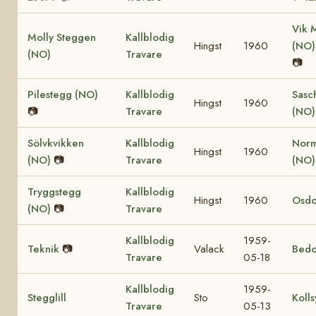
Vik 
Molly Steggen
Kallblodig
Hingst
1960
(NO
(NO)
Travare
📷
Pilestegg (NO)
Kallblodig
Sasc
Hingst
1960
📷
Travare
(NO)
Sölvkvikken
Kallblodig
Nor
Hingst
1960
(NO)
📷
Travare
(NO
Tryggstegg
Kallblodig
Hingst
1960
Osdo
(NO)
📷
Travare
Kallblodig
1959-
Teknik
📷
Valack
Bedo
Travare
05-18
Kallblodig
1959-
Stegglill
Sto
Kolls
Travare
05-13