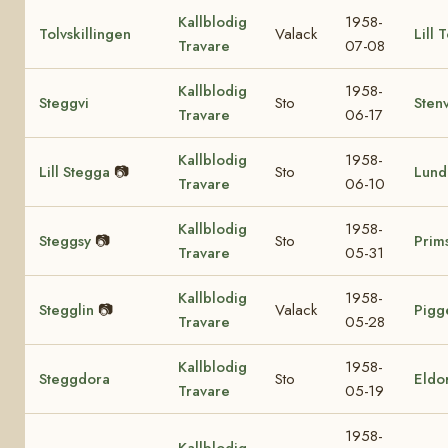
Kallblodig
1958-
Tolvskillingen
Valack
Lill 
Travare
07-08
Kallblodig
1958-
Steggvi
Sto
Sten
Travare
06-17
Kallblodig
1958-
Lill Stegga
📷
Sto
Lund
Travare
06-10
Kallblodig
1958-
Steggsy
📷
Sto
Prim
Travare
05-31
Kallblodig
1958-
Stegglin
📷
Valack
Pigg
Travare
05-28
Kallblodig
1958-
Steggdora
Sto
Eldo
Travare
05-19
1958-
Kallblodig