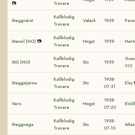
📷
Travare
Kallblodig
Steggvärst
Valack
1959
Pave
Travare
Kallblodig
Stensil (NO)
📷
Hingst
1959
Hert
Travare
Kallblodig
Guss
Stili (NO)
Sto
1959
Travare
935
Kallblodig
1958-
Steggstjärna
Sto
Elsy
Travare
07-31
Kallblodig
1958-
Vern
Hingst
Elslil
Travare
07-20
Kallblodig
1958-
Steggvega
Sto
Atla
Travare
07-10