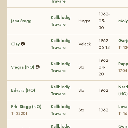
Travare
1962-
Kallblodig
Jämt Stegg
Hingst
05-
Moly
Travare
30
Kallblodig
1962-
Garj
Clay
📷
Valack
Travare
05-13
T- 1
1962-
Kallblodig
Rapp
Stegra (NO)
📷
Sto
04-
Travare
1704
20
Kallblodig
Nard
Edvara (NO)
Sto
1962
Travare
(NO)
Frk. Stegg (NO)
Kallblodig
Leva
Sto
1962
Travare
T- 23201
T- 1
Kallblodig
Geir