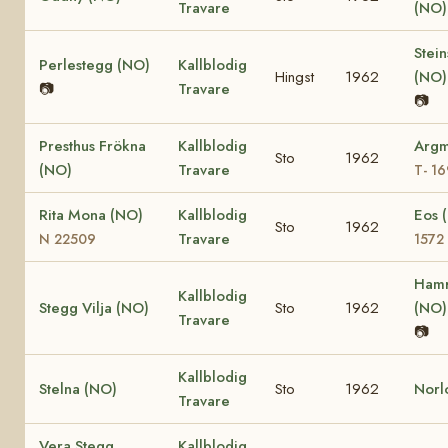
Travare
(NO
Stein
Perlestegg (NO)
Kallblodig
Hingst
1962
(NO
📷
Travare
📷
Presthus Frökna
Kallblodig
Argm
Sto
1962
(NO)
Travare
T- 1
Rita Mona (NO)
Kallblodig
Eos 
Sto
1962
Travare
N 22509
1572
Hamr
Kallblodig
Stegg Vilja (NO)
Sto
1962
(NO
Travare
📷
Kallblodig
Stelna (NO)
Sto
1962
Norl
Travare
Vera Stegg
Kallblodig