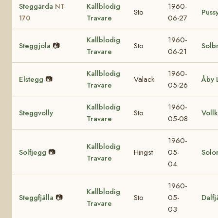
Steggärda
Kallblodig
1960-
NT
Sto
Puss
Travare
06-27
170
Kallblodig
1960-
Steggjola
📷
Sto
Solb
Travare
06-21
Kallblodig
1960-
Elstegg
📷
Valack
Åby 
Travare
05-26
Kallblodig
1960-
Steggvolly
Sto
Voll
Travare
05-08
1960-
Kallblodig
Solfjegg
📷
Hingst
05-
Solor
Travare
04
1960-
Kallblodig
Steggfjälla
📷
Sto
05-
Dalfj
Travare
03