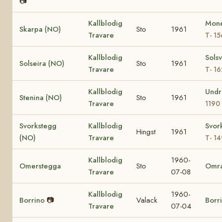
📷
Kallblodig
Mone
Skarpa (NO)
Sto
1961
Travare
T- 1
Kallblodig
Sols
Solseira (NO)
Sto
1961
Travare
T- 1
Kallblodig
Undr
Stenina (NO)
Sto
1961
Travare
1190
Svorkstegg
Kallblodig
Svor
Hingst
1961
(NO)
Travare
T- 14
Kallblodig
1960-
Omerstegga
Sto
Omr
Travare
07-08
Kallblodig
1960-
Borrino
📷
Valack
Borr
Travare
07-04