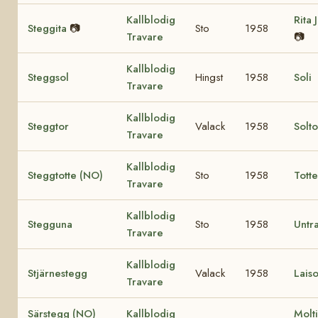
Kallblodig
Rita 
Steggita
📷
Sto
1958
Travare
📷
Kallblodig
Steggsol
Hingst
1958
Soli
Travare
Kallblodig
Steggtor
Valack
1958
Solt
Travare
Kallblodig
Steggtotte (NO)
Sto
1958
Tott
Travare
Kallblodig
Stegguna
Sto
1958
Untr
Travare
Kallblodig
Stjärnestegg
Valack
1958
Laiso
Travare
Särstegg (NO)
Kallblodig
Molt