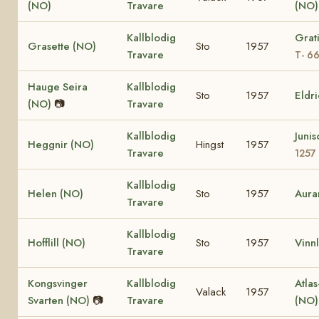
(NO)
Travare
(NO
Kallblodig
Grat
Grasette (NO)
Sto
1957
Travare
T- 6
Hauge Seira
Kallblodig
Sto
1957
Eldr
(NO)
📷
Travare
Kallblodig
Juni
Heggnir (NO)
Hingst
1957
Travare
1257
Kallblodig
Helen (NO)
Sto
1957
Aura
Travare
Kallblodig
Hofflill (NO)
Sto
1957
Vinnl
Travare
Kongsvinger
Kallblodig
Atlas
Valack
1957
Svarten (NO)
📷
Travare
(NO