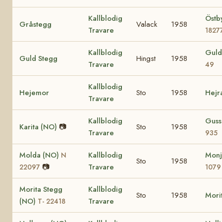
Kallblodig
Östb
Gråstegg
Valack
1958
Travare
1827
Kallblodig
Guld
Guld Stegg
Hingst
1958
Travare
49
Kallblodig
Hejemor
Sto
1958
Hejr
Travare
Kallblodig
Guss
Karita (NO)
📷
Sto
1958
Travare
935
Molda (NO)
Kallblodig
Monj
N
Sto
1958
📷
Travare
22097
1079
Morita Stegg
Kallblodig
Sto
1958
Mori
(NO)
Travare
T- 22418