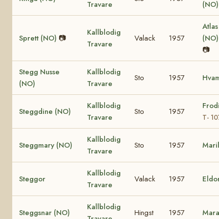
Travare
(NO
Atlas
Kallblodig
Sprett (NO)
📷
Valack
1957
(NO
Travare
📷
Stegg Nusse
Kallblodig
Sto
1957
Hva
(NO)
Travare
Kallblodig
Frod
Steggdine (NO)
Sto
1957
Travare
T- 1
Kallblodig
Steggmary (NO)
Sto
1957
Mari
Travare
Kallblodig
Steggor
Valack
1957
Eldo
Travare
Kallblodig
Steggsnar (NO)
Hingst
1957
Mara
Travare