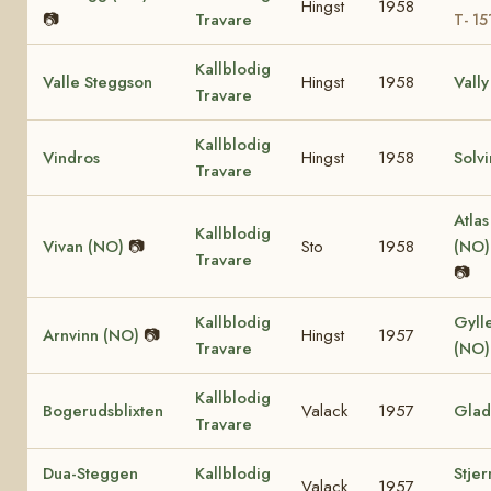
Hingst
1958
📷
Travare
T- 15
Kallblodig
Valle Steggson
Hingst
1958
Vally
Travare
Kallblodig
Vindros
Hingst
1958
Solv
Travare
Atlas
Kallblodig
Vivan (NO)
📷
Sto
1958
(NO
Travare
📷
Kallblodig
Gyll
Arnvinn (NO)
📷
Hingst
1957
Travare
(NO
Kallblodig
Bogerudsblixten
Valack
1957
Glad
Travare
Dua-Steggen
Kallblodig
Stje
Valack
1957