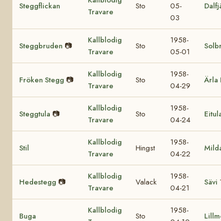
Steggflickan
Sto
05-
Dalfj
Travare
03
Kallblodig
1958-
Steggbruden
📷
Sto
Solb
Travare
05-01
Kallblodig
1958-
Fröken Stegg
📷
Sto
Ärla 
Travare
04-29
Kallblodig
1958-
Steggtula
📷
Sto
Eitul
Travare
04-24
Kallblodig
1958-
Stil
Hingst
Mild
Travare
04-22
Kallblodig
1958-
Hedestegg
📷
Valack
Sävi
Travare
04-21
Kallblodig
1958-
Buga
Sto
Lill