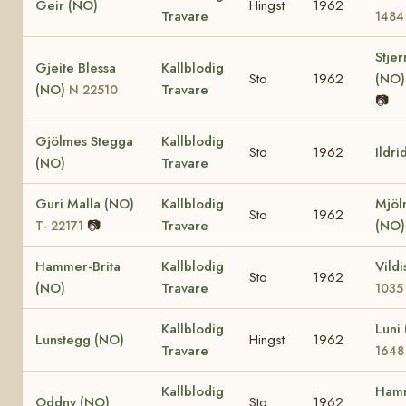
Geir (NO)
Hingst
1962
Travare
1484
Stje
Gjeite Blessa
Kallblodig
Sto
1962
(NO
(NO)
Travare
N 22510
📷
Gjölmes Stegga
Kallblodig
Sto
1962
Ildri
(NO)
Travare
Guri Malla (NO)
Kallblodig
Mjöl
Sto
1962
📷
Travare
(NO
T- 22171
Hammer-Brita
Kallblodig
Vild
Sto
1962
(NO)
Travare
1035
Kallblodig
Luni
Lunstegg (NO)
Hingst
1962
Travare
1648
Kallblodig
Hamr
Oddny (NO)
Sto
1962