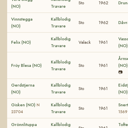
Sto
1962
Drun
(NO)
Travare
Vinnstegga
Kallblodig
Sto
1962
Dåvr
(NO)
Travare
Kallblodig
Vass
Felix (NO)
Valack
1961
Travare
(NO
Årns
Kallblodig
Fröy Blesa (NO)
Sto
1961
(NO
Travare
📷
Gerdstjerna
Kallblodig
Eidst
Sto
1961
(NO)
Travare
(NO
Gisken (NO)
Kallblodig
Sner
N
Sto
1961
Travare
23704
1569
Grönnlituppa
Kallblodig
Tofte
Sto
1961