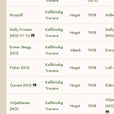
Travare
04-10
Kallblodig
Brynjulf
Hingst
1958
Solb
Travare
Dally Prinsen
Kallblodig
Dall
Hingst
1958
(NO)
📷
Travare
(NO
NT 50
Eimer Stegg
Kallblodig
Valack
1958
Eima
(NO)
Travare
Kallblodig
Föker (NO)
Hingst
1958
Lulli
Travare
Kallblodig
Gavant (NO)
📷
Hingst
1958
Eldr
Travare
Gilje
Giljeblesen
Kallblodig
Hingst
1958
(NO
(NO)
Travare
📷