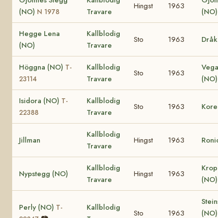
Hingst
1963
(NO)
Travare
(NO)
N 1978
Hegge Lena
Kallblodig
Sto
1963
Dråk
(NO)
Travare
Höggna (NO)
Kallblodig
Vega
T-
Sto
1963
Travare
(NO
23114
Isidora (NO)
Kallblodig
T-
Sto
1963
Kore
Travare
22388
Kallblodig
Jillman
Hingst
1963
Roni
Travare
Kallblodig
Krop
Nypstegg (NO)
Hingst
1963
Travare
(NO
Stein
Perly (NO)
Kallblodig
T-
Sto
1963
(NO