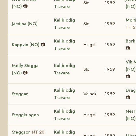
Sto
1959
(NO)
📷
Travare
(NO)
Kallblodig
Molt
Järstina (NO)
Sto
1959
Travare
T- 15
Kallblodig
Bork
Kappvin (NO)
📷
Hingst
1959
Travare
📷
Vik 
Molly Stegga
Kallblodig
Sto
1959
(NO
(NO)
📷
Travare
📷
Kallblodig
Dra
Steggar
Valack
1959
Travare
📷
Kallblodig
Nesr
Steggkungen
Hingst
1959
Travare
(NO
Steggson
Kallblodig
NT 20
Hingst
1959
Miss