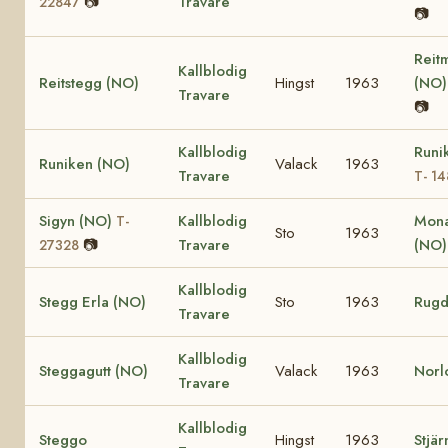
📷
Travare
22847
📷
Reit
Kallblodig
Reitstegg (NO)
Hingst
1963
(NO
Travare
📷
Kallblodig
Runi
Runiken (NO)
Valack
1963
Travare
T- 1
Sigyn (NO)
Kallblodig
Mona
T-
Sto
1963
📷
Travare
(NO
27328
Kallblodig
Stegg Erla (NO)
Sto
1963
Rugd
Travare
Kallblodig
Steggagutt (NO)
Valack
1963
Norl
Travare
Kallblodig
Steggo
Hingst
1963
Stjär