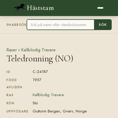
Häststam
SÖK
SNABBSÖK
Raser
›
Kallblodig Travare
Teledronning (NO)
C-24187
ID
1957
FÖDD
AVLIDEN
Kallblodig Travare
RAS
Sto
KÖN
Guttorm Bergan, Gvarv, Norge
UPPFÖDARE