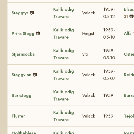
Kallblodig
1959-
Elsas
Steggtyr
📷
Valack
Travare
05-12
📷
31
Kallblodig
1959-
Prins Stegg
📷
Hingst
Alfa
Travare
05-10
Kallblodig
1959-
Stjärnsocka
Sto
Öste
Travare
05-10
Kallblodig
1959-
Steggvinn
📷
Valack
Reid
Travare
05-07
Kallblodig
Barrstegg
Valack
1959
Barr
Travare
Kallblodig
Fluster
Valack
1959
Tejo
Travare
Holtheblesa
Kallblodig
Jorst