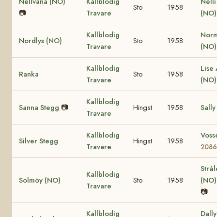
Nellvana (NO)
Kallblodig
Nell
Sto
1958
📷
Travare
(NO)
Kallblodig
Nor
Nordlys (NO)
Sto
1958
Travare
(NO
Kallblodig
Lise 
Ranka
Sto
1958
Travare
(NO
Kallblodig
Sanna Stegg
📷
Hingst
1958
Sally
Travare
Kallblodig
Voss
Silver Stegg
Hingst
1958
Travare
208
Strå
Kallblodig
Solmöy (NO)
Sto
1958
(NO
Travare
📷
Kallblodig
Dall