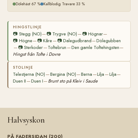
Dölehäst 67 %
Kallblodig Travare 33 %
HINGSTLINJE
📷
Stegg (NO)
📷
Trygve (NO)
📷
Högnar
—
—
—
📷
Högne
📷
Kåre
📷
Dalegudbrand
Dölegubben
—
—
—
📷
Sterkoder
Toftebrun
Den gamle Toftehingsten
—
—
—
—
Hingst från Tofte i Dovre
STOLINJE
Telestjerna (NO)
Bergina (NO)
Berna
Lilja
Lilja
—
—
—
—
—
Duen II
Duen I
Brunt sto på Kleiv i Saude
—
—
Halvsyskon
PÅ FADERSIDAN (200)