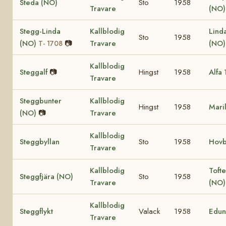
Steda (NO)
Sto
1958
Travare
(NO)
Stegg-Linda
Kallblodig
Lind
Sto
1958
(NO)
📷
Travare
(NO
T- 1708
Kallblodig
Steggalf
📷
Hingst
1958
Alfa
Travare
Steggbunter
Kallblodig
Hingst
1958
Mari
(NO)
📷
Travare
Kallblodig
Steggbyllan
Sto
1958
Hovb
Travare
Kallblodig
Tofte
Steggfjära (NO)
Sto
1958
Travare
(NO
Kallblodig
Steggflykt
Valack
1958
Edun
Travare