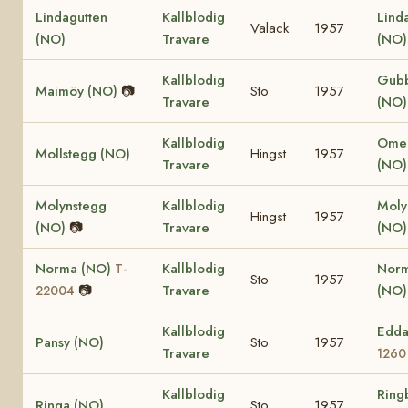
Lindagutten
Kallblodig
Lind
Valack
1957
(NO)
Travare
(NO
Kallblodig
Gub
Maimöy (NO)
📷
Sto
1957
Travare
(NO)
Kallblodig
Omer
Mollstegg (NO)
Hingst
1957
Travare
(NO)
Molynstegg
Kallblodig
Mol
Hingst
1957
(NO)
📷
Travare
(NO
Norma (NO)
Kallblodig
Nor
T-
Sto
1957
📷
Travare
(NO
22004
Kallblodig
Edda
Pansy (NO)
Sto
1957
Travare
1260
Kallblodig
Ring
Ringa (NO)
Sto
1957