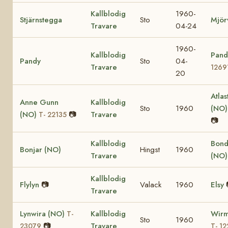
Kallblodig
1960-
Stjärnstegga
Sto
Mjör
Travare
04-24
1960-
Kallblodig
Pand
Pandy
Sto
04-
Travare
1269
20
Atlas
Anne Gunn
Kallblodig
Sto
1960
(NO
(NO)
📷
Travare
T- 22135
📷
Kallblodig
Bond
Bonjar (NO)
Hingst
1960
Travare
(NO
Kallblodig
Flylyn
📷
Valack
1960
Elsy
Travare
Lynwira (NO)
Kallblodig
Wirm
T-
Sto
1960
📷
Travare
23079
T- 12