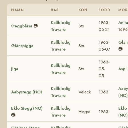
NAMN
RAS
KÖN
FÖDD
MOR
Kallblodig
1963-
Anit
Steggbläsa
📷
Sto
Travare
06-21
1696
Kallblodig
1963-
Glän
Glänspigga
Sto
Travare
05-07
📷
1963-
Kallblodig
Jiga
Sto
05-
Aspi
Travare
05
Kallblodig
Aaby
Aabystegg (NO)
Valack
1963
Travare
(NO)
Eklo Stegg (NO)
Kallblodig
Eklo
Hingst
1963
📷
Travare
(NO
Gjölmes Stegg
Kallblodig
Gjöl