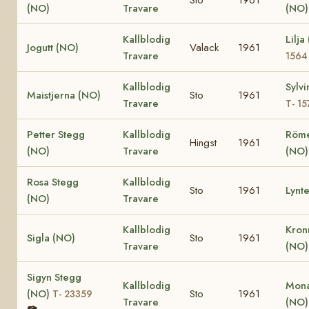
(NO)
Travare
(NO
Kallblodig
Lilj
Jogutt (NO)
Valack
1961
Travare
1564
Kallblodig
Sylv
Maistjerna (NO)
Sto
1961
Travare
T- 15
Petter Stegg
Kallblodig
Röm
Hingst
1961
(NO)
Travare
(NO)
Rosa Stegg
Kallblodig
Sto
1961
Lynt
(NO)
Travare
Kallblodig
Kron
Sigla (NO)
Sto
1961
Travare
(NO
Sigyn Stegg
Kallblodig
Mona
(NO)
Sto
1961
T- 23359
Travare
(NO