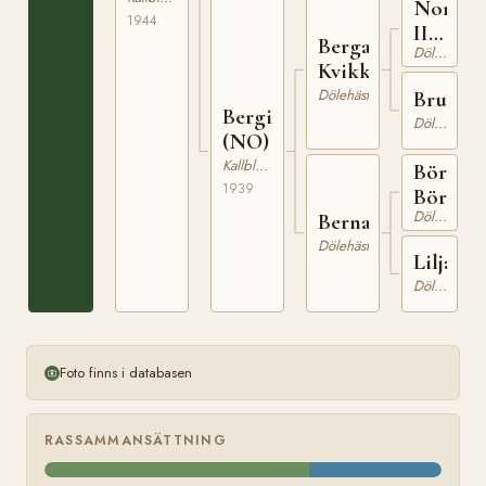
Norden
1944
II
Bergan
Dölehäst
N
Kvikk
1084
Dölehäst
Bruna
Bergina
Dölehäst
(NO)
Kallblodig Travare
Bör
1939
Börson
Dölehäst
Berna
Dölehäst
Lilja
Dölehäst
Foto finns i databasen
RASSAMMANSÄTTNING