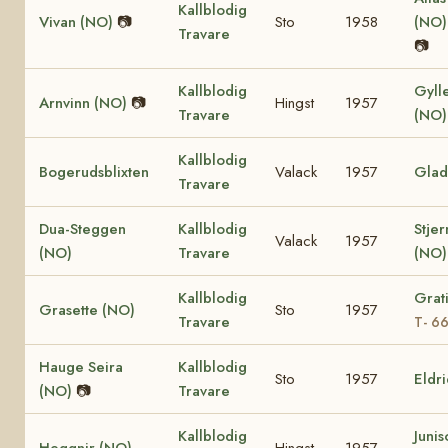
Kallblodig
Vivan (NO)
📷
Sto
1958
(NO
Travare
📷
Kallblodig
Gyll
Arnvinn (NO)
📷
Hingst
1957
Travare
(NO
Kallblodig
Bogerudsblixten
Valack
1957
Glad
Travare
Dua-Steggen
Kallblodig
Stje
Valack
1957
(NO)
Travare
(NO
Kallblodig
Grat
Grasette (NO)
Sto
1957
Travare
T- 6
Hauge Seira
Kallblodig
Sto
1957
Eldr
(NO)
📷
Travare
Kallblodig
Juni
Heggnir (NO)
Hingst
1957