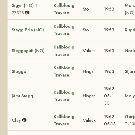
Sigyn (NO)
Kallblodig
Mona
T-
Sto
1963
📷
Travare
(NO
27328
Kallblodig
Stegg Erla (NO)
Sto
1963
Rugd
Travare
Kallblodig
Steggagutt (NO)
Valack
1963
Norl
Travare
Kallblodig
Steggo
Hingst
1963
Stjär
Travare
1962-
Kallblodig
Jämt Stegg
Hingst
05-
Moly
Travare
30
Kallblodig
1962-
Garj
Clay
📷
Valack
Travare
05-13
T- 1