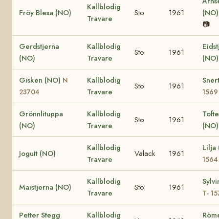
Årns
Kallblodig
Fröy Blesa (NO)
Sto
1961
(NO
Travare
📷
Gerdstjerna
Kallblodig
Eidst
Sto
1961
(NO)
Travare
(NO
Gisken (NO)
Kallblodig
Sner
N
Sto
1961
Travare
23704
1569
Grönnlituppa
Kallblodig
Tofte
Sto
1961
(NO)
Travare
(NO
Kallblodig
Lilj
Jogutt (NO)
Valack
1961
Travare
1564
Kallblodig
Sylv
Maistjerna (NO)
Sto
1961
Travare
T- 15
Petter Stegg
Kallblodig
Röm