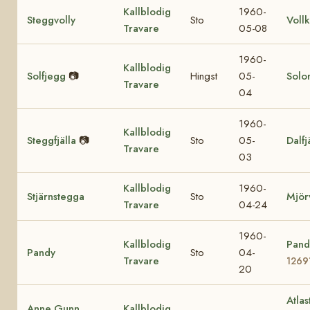
Kallblodig
1960-
Steggvolly
Sto
Voll
Travare
05-08
1960-
Kallblodig
Solfjegg
📷
Hingst
05-
Solor
Travare
04
1960-
Kallblodig
Steggfjälla
📷
Sto
05-
Dalfj
Travare
03
Kallblodig
1960-
Stjärnstegga
Sto
Mjör
Travare
04-24
1960-
Kallblodig
Pand
Pandy
Sto
04-
Travare
1269
20
Atlas
Anne Gunn
Kallblodig