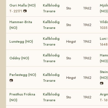
Guri Malla (NO)
Kallblodig
Mjöl
Sto
1962
📷
Travare
(NO
T- 22171
Hammer-Brita
Kallblodig
Vild
Sto
1962
(NO)
Travare
1035
Kallblodig
Luni
Lunstegg (NO)
Hingst
1962
Travare
1648
Kallblodig
Hamr
Oddny (NO)
Sto
1962
Travare
(NO
Stein
Perlestegg (NO)
Kallblodig
Hingst
1962
(NO
📷
Travare
📷
Presthus Frökna
Kallblodig
Argm
Sto
1962
(NO)
Travare
T- 1