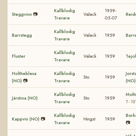
Kallblodig
1959-
Steggvinn
📷
Valack
Reid
Travare
05-07
Kallblodig
Barrstegg
Valack
1959
Barr
Travare
Kallblodig
Fluster
Valack
1959
Tejo
Travare
Holtheblesa
Kallblodig
Jorst
Sto
1959
(NO)
📷
Travare
(NO)
Kallblodig
Molt
Järstina (NO)
Sto
1959
Travare
T- 15
Kallblodig
Bork
Kappvin (NO)
📷
Hingst
1959
Travare
📷