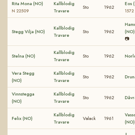
Rita Mona (NO)
Kallblodig
Eos 
Sto
1962
Travare
N 22509
1572
Hamr
Kallblodig
Stegg Vilja (NO)
Sto
1962
(NO
Travare
📷
Kallblodig
Stelna (NO)
Sto
1962
Norl
Travare
Vera Stegg
Kallblodig
Sto
1962
Drun
(NO)
Travare
Vinnstegga
Kallblodig
Sto
1962
Dåvr
(NO)
Travare
Kallblodig
Vass
Felix (NO)
Valack
1961
Travare
(NO