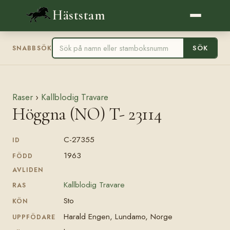
Häststam
SÖK
SNABBSÖK
Raser
›
Kallblodig Travare
Höggna (NO) T- 23114
C-27355
ID
1963
FÖDD
AVLIDEN
Kallblodig Travare
RAS
Sto
KÖN
Harald Engen, Lundamo, Norge
UPPFÖDARE