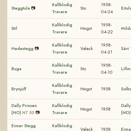
Kallblodig
1958-
Steggtula
📷
Sto
Eitul
Travare
04-24
Kallblodig
1958-
Stil
Hingst
Mild
Travare
04-22
Kallblodig
1958-
Hedestegg
📷
Valack
Sävi
Travare
04-21
Kallblodig
1958-
Buga
Sto
Lill
Travare
04-10
Kallblodig
Brynjulf
Hingst
1958
Solb
Travare
Dally Prinsen
Kallblodig
Dall
Hingst
1958
(NO)
📷
Travare
(NO
NT 50
Eimer Stegg
Kallblodig
Valack
1958
Eima