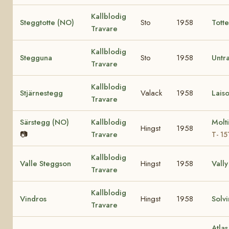
Kallblodig
Steggtotte (NO)
Sto
1958
Tott
Travare
Kallblodig
Stegguna
Sto
1958
Untr
Travare
Kallblodig
Stjärnestegg
Valack
1958
Laiso
Travare
Särstegg (NO)
Kallblodig
Molt
Hingst
1958
📷
Travare
T- 15
Kallblodig
Valle Steggson
Hingst
1958
Vally
Travare
Kallblodig
Vindros
Hingst
1958
Solv
Travare
Atlas