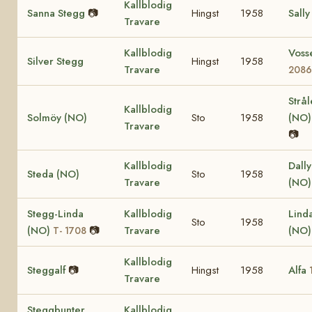
Kallblodig
Sanna Stegg
📷
Hingst
1958
Sally
Travare
Kallblodig
Voss
Silver Stegg
Hingst
1958
Travare
208
Strå
Kallblodig
Solmöy (NO)
Sto
1958
(NO
Travare
📷
Kallblodig
Dall
Steda (NO)
Sto
1958
Travare
(NO)
Stegg-Linda
Kallblodig
Lind
Sto
1958
(NO)
📷
Travare
(NO
T- 1708
Kallblodig
Steggalf
📷
Hingst
1958
Alfa
Travare
Steggbunter
Kallblodig