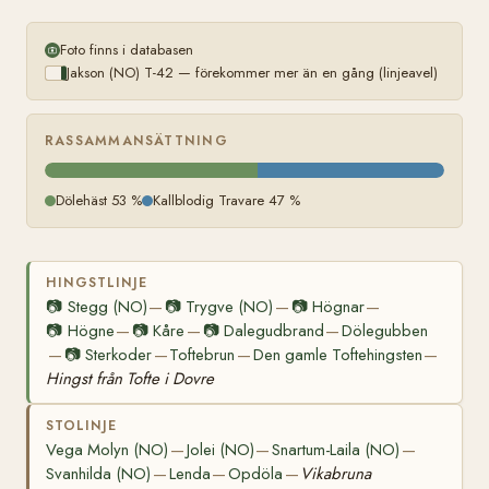
Foto finns i databasen
Jakson (NO) T-42 — förekommer mer än en gång (linjeavel)
RASSAMMANSÄTTNING
Dölehäst 53 %
Kallblodig Travare 47 %
HINGSTLINJE
📷
Stegg (NO)
📷
Trygve (NO)
📷
Högnar
—
—
—
📷
Högne
📷
Kåre
📷
Dalegudbrand
Dölegubben
—
—
—
📷
Sterkoder
Toftebrun
Den gamle Toftehingsten
—
—
—
—
Hingst från Tofte i Dovre
STOLINJE
Vega Molyn (NO)
Jolei (NO)
Snartum-Laila (NO)
—
—
—
Svanhilda (NO)
Lenda
Opdöla
Vikabruna
—
—
—