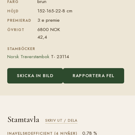
brun
FÄRG
152-165-22-8 cm
HÖJD
3:e premie
PREMIERAD
6800 NOK
ÖVRIGT
42,4
STAMBÖCKER
Norsk Traverstambok
T- 23114
SKICKA IN BILD
RAPPORTERA FEL
Stamtavla
SKRIV UT / DELA
0,78 %
INAVELSKOEFFICIENT (4 NIVÅER)