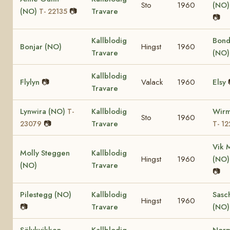
Sto
1960
(NO
(NO)
📷
Travare
T- 22135
📷
Kallblodig
Bond
Bonjar (NO)
Hingst
1960
Travare
(NO
Kallblodig
Flylyn
📷
Valack
1960
Elsy
Travare
Lynwira (NO)
Kallblodig
Wirm
T-
Sto
1960
📷
Travare
23079
T- 12
Vik 
Molly Steggen
Kallblodig
Hingst
1960
(NO
(NO)
Travare
📷
Pilestegg (NO)
Kallblodig
Sasc
Hingst
1960
📷
Travare
(NO)
Sölvkvikken
Kallblodig
Nor