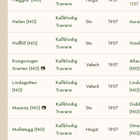
Travare
1257
Kallblodig
Helen (NO)
Sto
1957
Aura
Travare
Kallblodig
Hofflill (NO)
Sto
1957
Vinnl
Travare
Kongsvinger
Kallblodig
Atlas
Valack
1957
Svarten (NO)
📷
Travare
(NO
Lindagutten
Kallblodig
Lind
Valack
1957
(NO)
Travare
(NO
Kallblodig
Gub
Maimöy (NO)
📷
Sto
1957
Travare
(NO)
Kallblodig
Omer
Mollstegg (NO)
Hingst
1957
Travare
(NO)