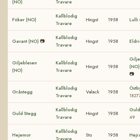
(NO)
Travare
Kallblodig
Föker (NO)
Hingst
1958
Lulli
Travare
Kallblodig
Gavant (NO)
📷
Hingst
1958
Eldr
Travare
Gilje
Giljeblesen
Kallblodig
Hingst
1958
(NO
(NO)
Travare
📷
Kallblodig
Östb
Gråstegg
Valack
1958
Travare
1827
Kallblodig
Guld
Guld Stegg
Hingst
1958
Travare
49
Kallblodig
Hejemor
Sto
1958
Hejr
Travare