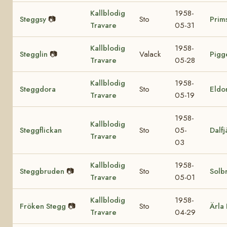
Kallblodig
1958-
Steggsy
📷
Sto
Prim
Travare
05-31
Kallblodig
1958-
Stegglin
📷
Valack
Pigg
Travare
05-28
Kallblodig
1958-
Steggdora
Sto
Eldo
Travare
05-19
1958-
Kallblodig
Steggflickan
Sto
05-
Dalfj
Travare
03
Kallblodig
1958-
Steggbruden
📷
Sto
Solb
Travare
05-01
Kallblodig
1958-
Fröken Stegg
📷
Sto
Ärla 
Travare
04-29