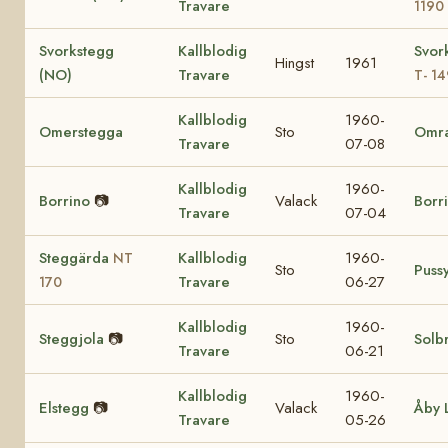
Travare
1190
Svorkstegg
Kallblodig
Svor
Hingst
1961
(NO)
Travare
T- 14
Kallblodig
1960-
Omerstegga
Sto
Omr
Travare
07-08
Kallblodig
1960-
Borrino
📷
Valack
Borr
Travare
07-04
Steggärda
Kallblodig
1960-
NT
Sto
Puss
Travare
06-27
170
Kallblodig
1960-
Steggjola
📷
Sto
Solb
Travare
06-21
Kallblodig
1960-
Elstegg
📷
Valack
Åby 
Travare
05-26