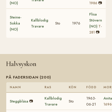
(NO)
📷
1986
Flisa
Steine-
Kallblodig
Stövern
Sokka
Sto
1976
Travare
(NO)
T-
(NO)
📷
281
Halvsyskon
PÅ FADERSIDAN (200)
NAMN
RAS
KÖN
FÖDD
MOR
Kallblodig
1963-
Anit
Steggbläsa
📷
Sto
Travare
06-21
1696