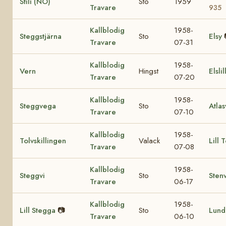
Stili (NO)
Sto
1959
Travare
935
Kallblodig
1958-
Steggstjärna
Sto
Elsy
Travare
07-31
Kallblodig
1958-
Vern
Hingst
Elslil
Travare
07-20
Kallblodig
1958-
Steggvega
Sto
Atla
Travare
07-10
Kallblodig
1958-
Tolvskillingen
Valack
Lill 
Travare
07-08
Kallblodig
1958-
Steggvi
Sto
Sten
Travare
06-17
Kallblodig
1958-
Lill Stegga
📷
Sto
Lund
Travare
06-10