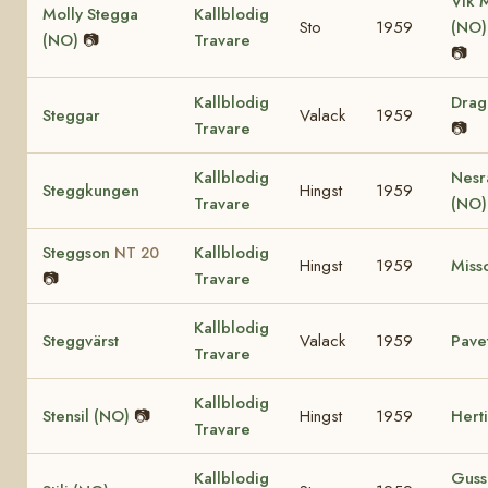
Vik 
Molly Stegga
Kallblodig
Sto
1959
(NO
(NO)
📷
Travare
📷
Kallblodig
Dra
Steggar
Valack
1959
Travare
📷
Kallblodig
Nesr
Steggkungen
Hingst
1959
Travare
(NO
Steggson
Kallblodig
NT 20
Hingst
1959
Miss
📷
Travare
Kallblodig
Steggvärst
Valack
1959
Pave
Travare
Kallblodig
Stensil (NO)
📷
Hingst
1959
Hert
Travare
Kallblodig
Guss