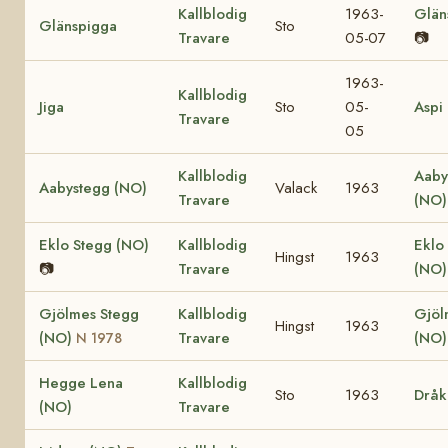
Kallblodig
1963-
Glän
Glänspigga
Sto
Travare
05-07
📷
1963-
Kallblodig
Jiga
Sto
05-
Aspi
Travare
05
Kallblodig
Aaby
Aabystegg (NO)
Valack
1963
Travare
(NO)
Eklo Stegg (NO)
Kallblodig
Eklo
Hingst
1963
📷
Travare
(NO
Gjölmes Stegg
Kallblodig
Gjöl
Hingst
1963
(NO)
Travare
(NO)
N 1978
Hegge Lena
Kallblodig
Sto
1963
Dråk
(NO)
Travare