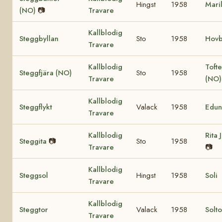
Hingst
1958
Mari
(NO)
📷
Travare
Kallblodig
Steggbyllan
Sto
1958
Hovb
Travare
Kallblodig
Tofte
Steggfjära (NO)
Sto
1958
Travare
(NO
Kallblodig
Steggflykt
Valack
1958
Edun
Travare
Kallblodig
Rita 
Steggita
📷
Sto
1958
Travare
📷
Kallblodig
Steggsol
Hingst
1958
Soli
Travare
Kallblodig
Steggtor
Valack
1958
Solt
Travare