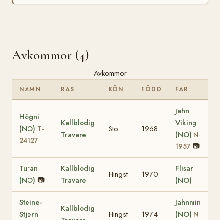
Avkommor (4)
Avkommor
NAMN
RAS
KÖN
FÖDD
FAR
Jahn
Högni
Kallblodig
Viking
(NO)
Sto
1968
T-
Travare
(NO)
N
24127
📷
1957
Turan
Kallblodig
Flisar
Hingst
1970
(NO)
📷
Travare
(NO)
Steine-
Jahnmin
Kallblodig
Stjern
Hingst
1974
(NO)
N
Travare