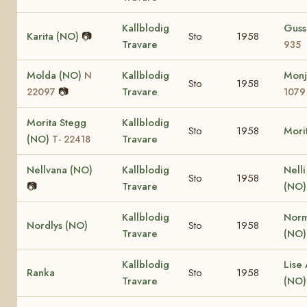
Kallblodig
Guss
Karita (NO)
📷
Sto
1958
Travare
935
Molda (NO)
Kallblodig
Monj
N
Sto
1958
📷
Travare
22097
1079
Morita Stegg
Kallblodig
Sto
1958
Mori
(NO)
Travare
T- 22418
Nellvana (NO)
Kallblodig
Nell
Sto
1958
📷
Travare
(NO)
Kallblodig
Nor
Nordlys (NO)
Sto
1958
Travare
(NO
Kallblodig
Lise 
Ranka
Sto
1958
Travare
(NO