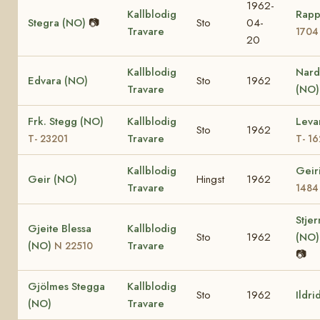
1962-
Kallblodig
Rapp
Stegra (NO)
📷
Sto
04-
Travare
1704
20
Kallblodig
Nard
Edvara (NO)
Sto
1962
Travare
(NO)
Frk. Stegg (NO)
Kallblodig
Leva
Sto
1962
Travare
T- 23201
T- 1
Kallblodig
Geir
Geir (NO)
Hingst
1962
Travare
1484
Stje
Gjeite Blessa
Kallblodig
Sto
1962
(NO
(NO)
Travare
N 22510
📷
Gjölmes Stegga
Kallblodig
Sto
1962
Ildri
(NO)
Travare