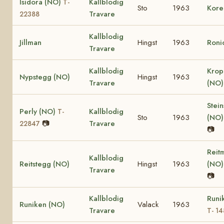
Isidora (NO)
Kallblodig
T-
Sto
1963
Kore
Travare
22388
Kallblodig
Jillman
Hingst
1963
Roni
Travare
Kallblodig
Krop
Nypstegg (NO)
Hingst
1963
Travare
(NO
Stein
Perly (NO)
Kallblodig
T-
Sto
1963
(NO
📷
Travare
22847
📷
Reit
Kallblodig
Reitstegg (NO)
Hingst
1963
(NO
Travare
📷
Kallblodig
Runi
Runiken (NO)
Valack
1963
Travare
T- 1