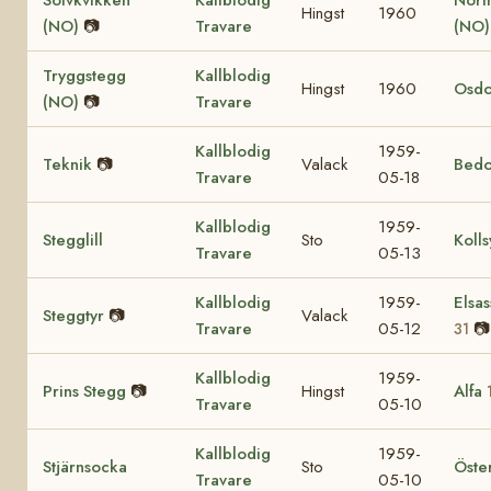
Hingst
1960
(NO)
📷
Travare
(NO
Tryggstegg
Kallblodig
Hingst
1960
Osdo
(NO)
📷
Travare
Kallblodig
1959-
Teknik
📷
Valack
Bedo
Travare
05-18
Kallblodig
1959-
Stegglill
Sto
Kolls
Travare
05-13
Kallblodig
1959-
Elsas
Steggtyr
📷
Valack
Travare
05-12
📷
31
Kallblodig
1959-
Prins Stegg
📷
Hingst
Alfa
Travare
05-10
Kallblodig
1959-
Stjärnsocka
Sto
Öste
Travare
05-10