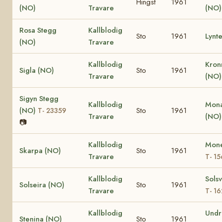
Hingst
1961
(NO)
Travare
(NO)
Rosa Stegg
Kallblodig
Sto
1961
Lynt
(NO)
Travare
Kallblodig
Kron
Sigla (NO)
Sto
1961
Travare
(NO
Sigyn Stegg
Kallblodig
Mona
(NO)
Sto
1961
T- 23359
Travare
(NO
📷
Kallblodig
Mone
Skarpa (NO)
Sto
1961
Travare
T- 1
Kallblodig
Sols
Solseira (NO)
Sto
1961
Travare
T- 1
Kallblodig
Undr
Stenina (NO)
Sto
1961