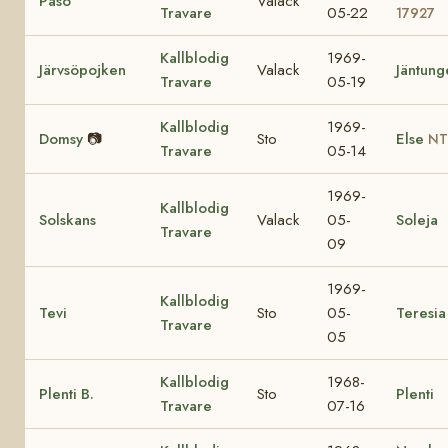
Paso
Valack
Travare
05-22
17927
Kallblodig
1969-
Järvsöpojken
Valack
Jäntung
Travare
05-19
Kallblodig
1969-
Domsy
📷
Sto
Else
NT
Travare
05-14
1969-
Kallblodig
Solskans
Valack
05-
Soleja
Travare
09
1969-
Kallblodig
Tevi
Sto
05-
Teresia
Travare
05
Kallblodig
1968-
Plenti B.
Sto
Plenti
Travare
07-16