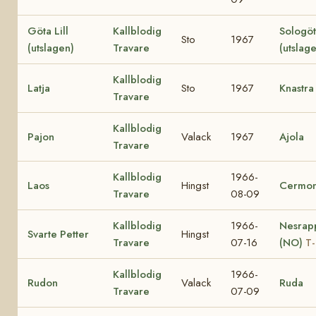
Göta Lill
Kallblodig
Sologö
Sto
1967
(utslagen)
Travare
(utslag
Kallblodig
Latja
Sto
1967
Knastra
Travare
Kallblodig
Pajon
Valack
1967
Ajola
Travare
Kallblodig
1966-
Laos
Hingst
Cermon
Travare
08-09
Kallblodig
1966-
Nesrap
Svarte Petter
Hingst
Travare
07-16
(NO)
T-
Kallblodig
1966-
Rudon
Valack
Ruda
Travare
07-09