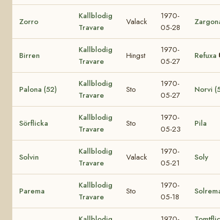
Kallblodig
1970-
Zorro
Valack
Zargon
Travare
05-28
Kallblodig
1970-
Birren
Hingst
Refuxa
Travare
05-27
Kallblodig
1970-
Palona (52)
Sto
Norvi (
Travare
05-27
Kallblodig
1970-
Sörflicka
Sto
Pila
Travare
05-23
Kallblodig
1970-
Solvin
Valack
Soly
Travare
05-21
Kallblodig
1970-
Parema
Sto
Solrem
Travare
05-18
Kallblodig
1970-
Tomtfli