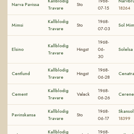
Kallblodig
1968-
Narvbr
Narva Pavissa
Sto
Travare
07-15
18264
Kallblodig
1968-
Mimsi
Sto
Sol Mi
Travare
07-03
1968-
Kallblodig
Elsino
Hingst
06-
Solelsa
Travare
30
Kallblodig
1968-
Centlund
Hingst
Cenatr
Travare
06-28
Kallblodig
1968-
Cement
Valack
Cerene
Travare
06-26
Kallblodig
1968-
Skansol
Pavinskansa
Sto
Travare
06-17
18399
Kallblodig
1968-