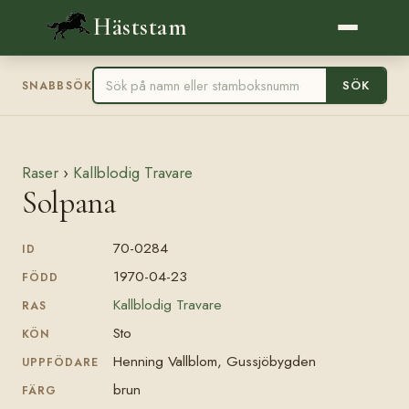
Häststam
SÖK
SNABBSÖK
Raser
›
Kallblodig Travare
Solpana
70-0284
ID
1970-04-23
FÖDD
Kallblodig Travare
RAS
Sto
KÖN
Henning Vallblom, Gussjöbygden
UPPFÖDARE
brun
FÄRG