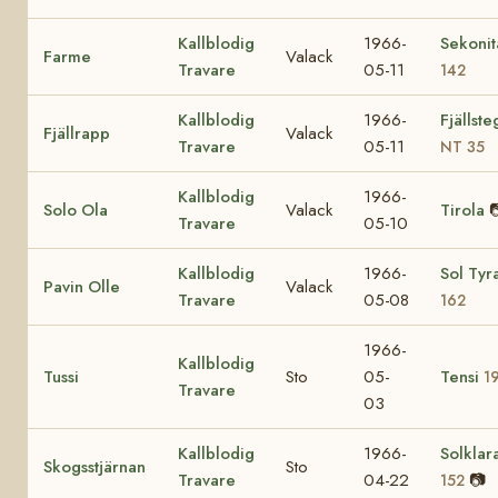
Kallblodig
1966-
Sekoni
Farme
Valack
Travare
05-11
142
Kallblodig
1966-
Fjällst
Fjällrapp
Valack
Travare
05-11
NT 35
Kallblodig
1966-
Solo Ola
Valack
Tirola

Travare
05-10
Kallblodig
1966-
Sol Tyr
Pavin Olle
Valack
Travare
05-08
162
1966-
Kallblodig
Tussi
Sto
05-
Tensi
1
Travare
03
Kallblodig
1966-
Solklar
Skogsstjärnan
Sto
Travare
04-22
📷
152