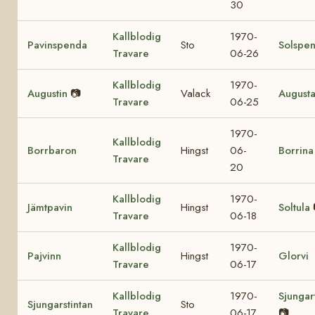
30
Kallblodig
1970-
Pavinspenda
Sto
Solspe
Travare
06-26
Kallblodig
1970-
Augustin
📷
Valack
August
Travare
06-25
1970-
Kallblodig
Borrbaron
Hingst
06-
Borrina
Travare
20
Kallblodig
1970-
Jämtpavin
Hingst
Soltula
Travare
06-18
Kallblodig
1970-
Pajvinn
Hingst
Glorvi
Travare
06-17
Kallblodig
1970-
Sjungar
Sjungarstintan
Sto
Travare
06-17
📷