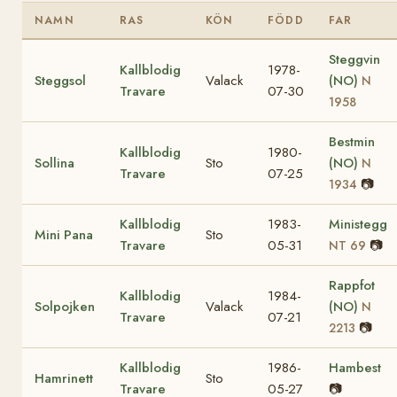
NAMN
RAS
KÖN
FÖDD
FAR
Steggvin
Kallblodig
1978-
Steggsol
Valack
(NO)
N
Travare
07-30
1958
Bestmin
Kallblodig
1980-
Sollina
Sto
(NO)
N
Travare
07-25
📷
1934
Kallblodig
1983-
Ministegg
Mini Pana
Sto
Travare
05-31
📷
NT 69
Rappfot
Kallblodig
1984-
Solpojken
Valack
(NO)
N
Travare
07-21
📷
2213
Kallblodig
1986-
Hambest
Hamrinett
Sto
Travare
05-27
📷