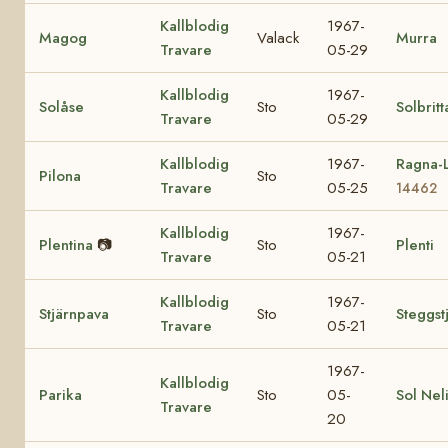
Kallblodig
1967-
Magog
Valack
Murra
Travare
05-29
Kallblodig
1967-
Solåse
Sto
Solbritt
Travare
05-29
Kallblodig
1967-
Ragna-L
Pilona
Sto
Travare
05-25
14462
Kallblodig
1967-
Plentina
📷
Sto
Plenti
Travare
05-21
Kallblodig
1967-
Stjärnpava
Sto
Steggst
Travare
05-21
1967-
Kallblodig
Parika
Sto
05-
Sol Nel
Travare
20