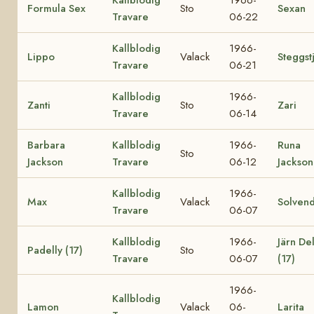
Formula Sex
Sto
Sexan
Travare
06-22
Kallblodig
1966-
Lippo
Valack
Steggst
Travare
06-21
Kallblodig
1966-
Zanti
Sto
Zari
Travare
06-14
Barbara
Kallblodig
1966-
Runa
Sto
Jackson
Travare
06-12
Jackson
Kallblodig
1966-
Max
Valack
Solvend
Travare
06-07
Kallblodig
1966-
Järn Del
Padelly (17)
Sto
Travare
06-07
(17)
1966-
Kallblodig
Lamon
Valack
06-
Larita