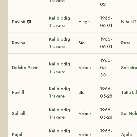
Travare
02
Kallblodig
1966-
Pavinit
📷
Hingst
Nita
NT
Travare
06-01
Kallblodig
1966-
Ruvina
Sto
Rusa
Travare
06-01
1966-
Kallblodig
Delsbo Pavin
Valack
05-
Solsätr
Travare
30
Kallblodig
1966-
Pavlill
Sto
Tutta Lil
Travare
05-28
Kallblodig
1966-
Solroll
Valack
Sol Nel
Travare
05-28
Kallblodig
1966-
Pajol
Valack
Ajola