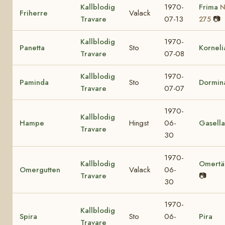
Kallblodig
1970-
Frima
N
Friherre
Valack
Travare
07-13
📷
275
Kallblodig
1970-
Panetta
Sto
Korneli
Travare
07-08
Kallblodig
1970-
Paminda
Sto
Dormin
Travare
07-07
1970-
Kallblodig
Hampe
Hingst
06-
Gasella
Travare
30
1970-
Kallblodig
Omertä
Omergutten
Valack
06-
Travare
📷
30
1970-
Kallblodig
Spira
Sto
06-
Pira
Travare