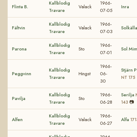
Kallblodig
1966-
Flinta B.
Valack
Inra
Travare
07-05
Kallblodig
1966-
Fältvin
Valack
Solkäll
Travare
07-03
Kallblodig
1966-
Parona
Sto
Sol Mi
Travare
07-01
1966-
Kallblodig
Stjärn 
Peggvinn
Hingst
06-
Travare
NT 175
30
Kallblodig
1966-
Serilja
Pavilja
Sto
Travare
06-28
📷
143
Kallblodig
1966-
Alfen
Valack
Alfa
171
Travare
06-27
Kallblodig
1966-