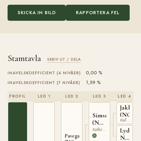
SKICKA IN BILD
RAPPORTERA FEL
Stamtavla
SKRIV UT / DELA
0,00 %
INAVELSKOEFFICIENT (4 NIVÅER)
1,59 %
INAVELSKOEFFICIENT (7 NIVÅER)
PROFIL
LED 1
LED 2
LED 3
LED 4
Jakken
(NO)
Simson
Kallblodig Travare
(NO)
T-67
Kallblodig Travare
Lydia
Pavegutt
N