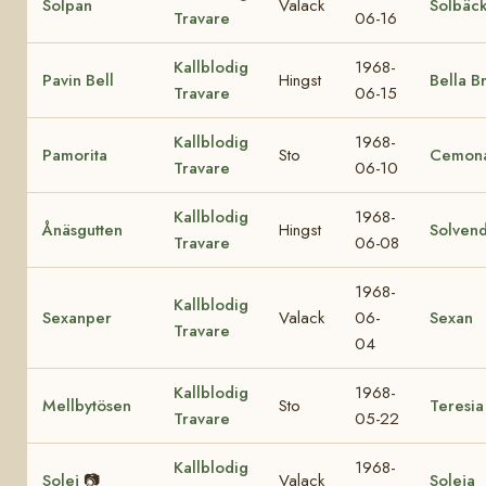
Solpan
Valack
Solbäc
Travare
06-16
Kallblodig
1968-
Pavin Bell
Hingst
Bella B
Travare
06-15
Kallblodig
1968-
Pamorita
Sto
Cemon
Travare
06-10
Kallblodig
1968-
Ånäsgutten
Hingst
Solvend
Travare
06-08
1968-
Kallblodig
Sexanper
Valack
06-
Sexan
Travare
04
Kallblodig
1968-
Mellbytösen
Sto
Teresia
Travare
05-22
Kallblodig
1968-
Solej
📷
Valack
Soleja