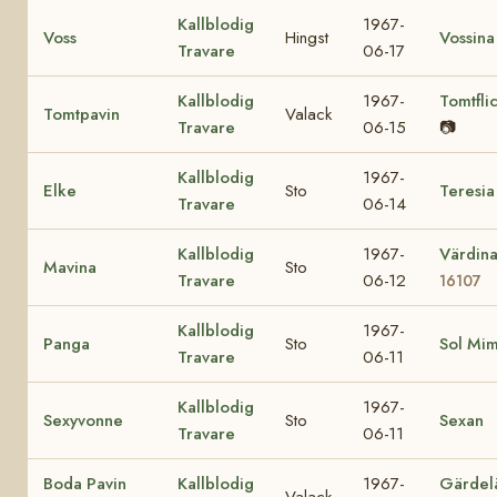
Kallblodig
1967-
Voss
Hingst
Vossina
Travare
06-17
Kallblodig
1967-
Tomtfli
Tomtpavin
Valack
Travare
06-15
📷
Kallblodig
1967-
Elke
Sto
Teresia
Travare
06-14
Kallblodig
1967-
Värdin
Mavina
Sto
Travare
06-12
16107
Kallblodig
1967-
Panga
Sto
Sol Mi
Travare
06-11
Kallblodig
1967-
Sexyvonne
Sto
Sexan
Travare
06-11
Boda Pavin
Kallblodig
1967-
Gärdel
Valack