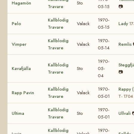
Hagamön
Sto
Travare
05-15
📷
Kallblodig
1970-
Pelo
Valack
Lady
17
Travare
05-15
Kallblodig
1970-
Vimper
Valack
Remlis
Travare
05-14
1970-
Kallblodig
Steggfjä
Kavafjälla
Sto
05-
Travare
📷
04
Kallblodig
1970-
Rappy 
Rapp Pavin
Valack
Travare
05-01
T- 1704
Kallblodig
1970-
Ultima
Sto
Ullvali
Travare
05-01
Kallblodig
1970-
Lyvin
Valack
Solldy