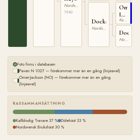
Nordsvensk Brukshäst
Omer-
1940
Jackson
Kallblodig Travare
Docka
(NO)
Nordsvensk Brukshäst
Docka
Nordsvensk Brukshäst
Foto finns i databasen
Paven N 1027 — förekommer mer än en gång (linjeavel)
Omer-Jackson (NO) — förekommer mer än en gång
(linjeavel)
RASSAMMANSÄTTNING
Kallblodig Travare 37 %
Dölehäst 33 %
Nordsvensk Brukshäst 30 %