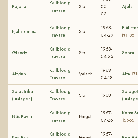
Kallblodig
Pajona
Sto
05-
Ajola
Travare
03
Kallblodig
1968-
Fjällst
Fjällstrimma
Sto
Travare
04-29
NT 35
Kallblodig
1968-
Glandy
Sto
Sebra
Travare
04-25
Kallblodig
1968-
Alfvinn
Valack
Alfa
171
Travare
04-18
Solpatrika
Kallblodig
Sologö
Sto
1968
(utslagen)
Travare
(utslag
Kallblodig
1967-
Knöst So
Näs Pavin
Hingst
Travare
07-26
15665
Kallblodig
1967-
Pav Erik
Hingst
Ede Eri