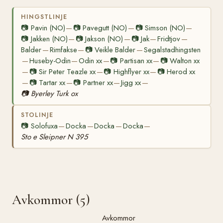
HINGSTLINJE
📷
Pavin (NO)
📷
Pavegutt (NO)
📷
Simson (NO)
—
—
—
📷
Jakken (NO)
📷
Jakson (NO)
📷
Jak
Fridtjov
—
—
—
—
Balder
Rimfakse
📷
Veikle Balder
Segalstadhingsten
—
—
—
Huseby-Odin
Odin xx
📷
Partisan xx
📷
Walton xx
—
—
—
—
📷
Sir Peter Teazle xx
📷
Highflyer xx
📷
Herod xx
—
—
—
📷
Tartar xx
📷
Partner xx
Jigg xx
—
—
—
—
📷
Byerley Turk ox
STOLINJE
📷
Solofuxa
Docka
Docka
Docka
—
—
—
—
Sto e Sleipner N 395
Avkommor (5)
Avkommor