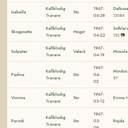
Kallblodig
1967-
Dalbos
Isabella
Sto
Travare
04-28
13084
Kallblodig
1967-
Solklar
Skogsnutte
Hingst
Travare
04-22
📷
152
Kallblodig
1967-
Solpeter
Valack
Missola
Travare
04-19
1967-
Kallblodig
Mindo
Padina
Sto
04-
Travare
97
02
Kallblodig
1967-
Vinvina
Sto
Eivina
N
Travare
03-12
1967-
Kallblodig
Parodi
Sto
03-
Rojda
Travare
09