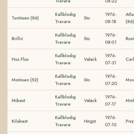
Travare
08-22
Kallblodig
1976-
Atla
Tuvtösen (86)
Sto
Travare
08-18
(86
Kallblodig
1976-
Brillvi
Sto
Runi
Travare
08-01
Kallblodig
1976-
Hux Flux
Valack
Car
Travare
07-31
Kallblodig
1976-
Motösen (52)
Sto
Mov
Travare
07-20
Kallblodig
1976-
Mibest
Valack
Min
Travare
07-17
Kallblodig
1976-
Kilabest
Hingst
Pixy
Travare
07-10