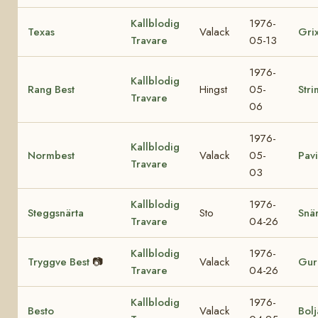
Kallblodig
1976-
Texas
Valack
Gri
Travare
05-13
1976-
Kallblodig
Rang Best
Hingst
05-
Stri
Travare
06
1976-
Kallblodig
Normbest
Valack
05-
Pav
Travare
03
Kallblodig
1976-
Steggsnärta
Sto
Snär
Travare
04-26
Kallblodig
1976-
Tryggve Best
📷
Valack
Gur
Travare
04-26
Kallblodig
1976-
Besto
Valack
Bolj