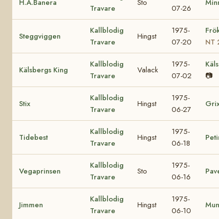
H.A.Banera
Sto
Minn
Travare
07-26
Kallblodig
1975-
Frö
Steggviggen
Hingst
Travare
07-20
NT 
Kallblodig
1975-
Käls
Kälsbergs King
Valack
Travare
07-02
📷
Kallblodig
1975-
Stix
Hingst
Gri
Travare
06-27
Kallblodig
1975-
Tidebest
Hingst
Peti
Travare
06-18
Kallblodig
1975-
Vegaprinsen
Sto
Pav
Travare
06-16
Kallblodig
1975-
Jimmen
Hingst
Mun
Travare
06-10