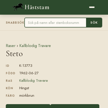
Häststam
SÖK
SNABBSÖK
Raser
›
Kallblodig Travare
Steto
K-13773
ID
1962-06-27
FÖDD
Kallblodig Travare
RAS
Hingst
KÖN
mörkbrun
FÄRG