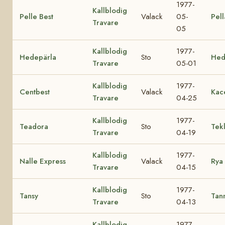
1977-
Kallblodig
Pelle Best
Valack
05-
Pell
Travare
05
Kallblodig
1977-
Hedepärla
Sto
Hed
Travare
05-01
Kallblodig
1977-
Centbest
Valack
Kac
Travare
04-25
Kallblodig
1977-
Teadora
Sto
Tek
Travare
04-19
Kallblodig
1977-
Nalle Express
Valack
Rya
Travare
04-15
Kallblodig
1977-
Tansy
Sto
Tan
Travare
04-13
Kallblodig
1977-