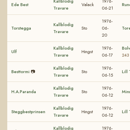
Kallblodig
1976-
Ede Best
Valack
Run
Travare
06-21
1976-
Kallblodig
Torstegga
Sto
06-
Tor
Travare
20
Kallblodig
1976-
Bol
Ulf
Hingst
Travare
06-17
243
Kallblodig
1976-
Besttormi
📷
Sto
Lill
Travare
06-15
Kallblodig
1976-
H.A.Paranda
Sto
Min
Travare
06-12
Kallblodig
1976-
Steggbestprinsen
Hingst
Lill
Travare
06-12
Kallblodig
1976-