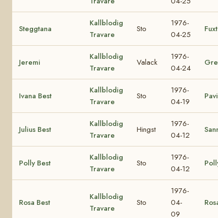
Travare
04-25
Kallblodig
1976-
Steggtana
Sto
Fux
Travare
04-25
Kallblodig
1976-
Jeremi
Valack
Gre
Travare
04-24
Kallblodig
1976-
Ivana Best
Sto
Pavi
Travare
04-19
Kallblodig
1976-
Julius Best
Hingst
Sann
Travare
04-12
Kallblodig
1976-
Polly Best
Sto
Poll
Travare
04-12
1976-
Kallblodig
Rosa Best
Sto
04-
Ros
Travare
09