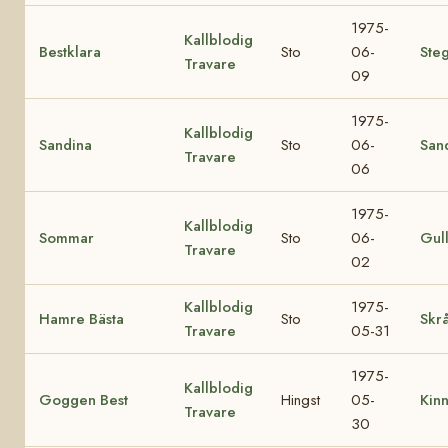
1975-
Kallblodig
Bestklara
Sto
06-
Ste
Travare
09
1975-
Kallblodig
Sandina
Sto
06-
San
Travare
06
1975-
Kallblodig
Sommar
Sto
06-
Gul
Travare
02
Kallblodig
1975-
Hamre Bästa
Sto
Skrå
Travare
05-31
1975-
Kallblodig
Goggen Best
Hingst
05-
Kin
Travare
30