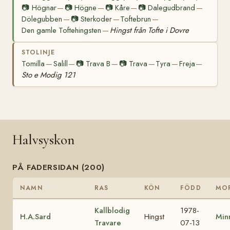
📷
Högnar
📷
Högne
📷
Kåre
📷
Dalegudbrand
—
—
—
—
Dölegubben
📷
Sterkoder
Toftebrun
—
—
—
Den gamle Toftehingsten
Hingst från Tofte i Dovre
—
STOLINJE
Tomilla
Salill
📷
Trava B
📷
Trava
Tyra
Freja
—
—
—
—
—
—
Sto e Modig 121
Halvsyskon
PÅ FADERSIDAN (200)
NAMN
RAS
KÖN
FÖDD
MO
Kallblodig
1978-
H.A.Sard
Hingst
Min
Travare
07-13