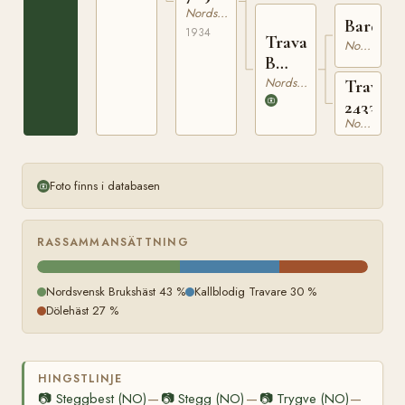
Nordsvensk Brukshäst
Bard
1934
Trava
Nordsvensk Brukshäst
B
4542
Nordsvensk Brukshäst
Trava
2433
Nordsvensk Brukshäst
Foto finns i databasen
RASSAMMANSÄTTNING
Nordsvensk Brukshäst 43 %
Kallblodig Travare 30 %
Dölehäst 27 %
HINGSTLINJE
📷
Steggbest (NO)
📷
Stegg (NO)
📷
Trygve (NO)
—
—
—