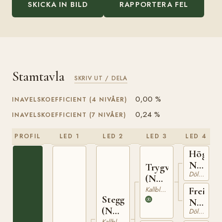
SKICKA IN BILD
RAPPORTERA FEL
Stamtavla
SKRIV UT / DELA
0,00 %
INAVELSKOEFFICIENT (4 NIVÅER)
0,24 %
INAVELSKOEFFICIENT (7 NIVÅER)
PROFIL
LED 1
LED 2
LED 3
LED 4
Högnar
N
Trygve
Dölehäst
1208
(NO)
T-66
Kallblodig Travare
Freia
Stegg
N
(NO)
Dölehäst
5446
Kallblodig Travare