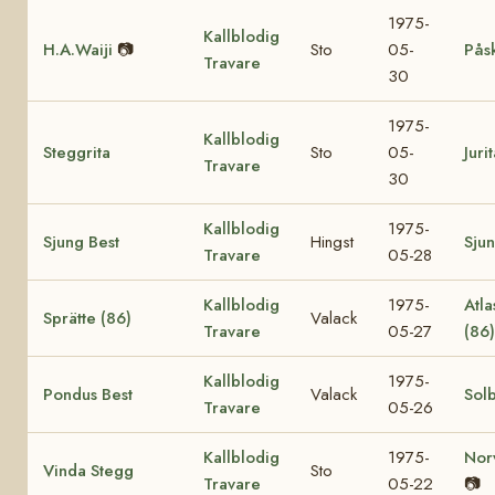
1975-
Kallblodig
H.A.Waiji
📷
Sto
05-
Pås
Travare
30
1975-
Kallblodig
Steggrita
Sto
05-
Juri
Travare
30
Kallblodig
1975-
Sjung Best
Hingst
Sjun
Travare
05-28
Kallblodig
1975-
Atla
Sprätte (86)
Valack
Travare
05-27
(86
Kallblodig
1975-
Pondus Best
Valack
Solb
Travare
05-26
Kallblodig
1975-
Nor
Vinda Stegg
Sto
Travare
05-22
📷