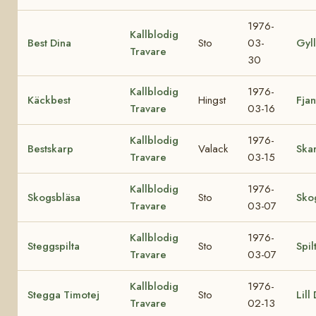
1976-
Kallblodig
Best Dina
Sto
03-
Gyl
Travare
30
Kallblodig
1976-
Käckbest
Hingst
Fjan
Travare
03-16
Kallblodig
1976-
Bestskarp
Valack
Ska
Travare
03-15
Kallblodig
1976-
Skogsbläsa
Sto
Sko
Travare
03-07
Kallblodig
1976-
Steggspilta
Sto
Spil
Travare
03-07
Kallblodig
1976-
Stegga Timotej
Sto
Lill
Travare
02-13