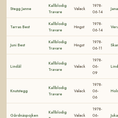
Kallblodig
1978-
Stegg Janne
Valack
Jana
Travare
06-14
Kallblodig
1978-
Tarras Best
Hingst
Ver
Travare
06-14
Kallblodig
1978-
Juni Best
Hingst
Skar
Travare
06-11
1978-
Kallblodig
Lindål
Valack
06-
Lin
Travare
09
1978-
Kallblodig
Knutstegg
Valack
06-
Hol
Travare
06
1978-
Kallblodig
Gårdnäspojken
Valack
06-
Juka