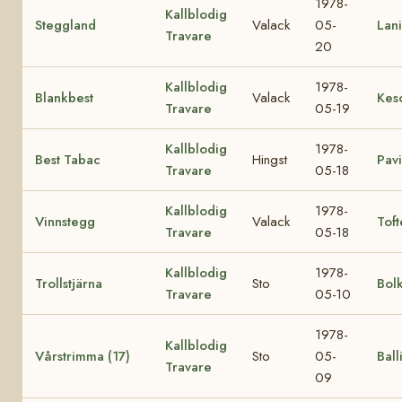
1978-
Kallblodig
Steggland
Valack
05-
Lani
Travare
20
Kallblodig
1978-
Blankbest
Valack
Kes
Travare
05-19
Kallblodig
1978-
Best Tabac
Hingst
Pav
Travare
05-18
Kallblodig
1978-
Vinnstegg
Valack
Toft
Travare
05-18
Kallblodig
1978-
Trollstjärna
Sto
Bol
Travare
05-10
1978-
Kallblodig
Vårstrimma (17)
Sto
05-
Ball
Travare
09