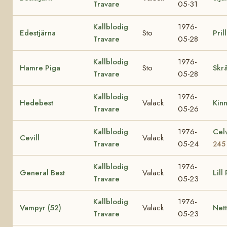
Travare
05-31
Kallblodig
1976-
Edestjärna
Sto
Pril
Travare
05-28
Kallblodig
1976-
Hamre Piga
Sto
Skrå
Travare
05-28
Kallblodig
1976-
Hedebest
Valack
Kin
Travare
05-26
Kallblodig
1976-
Cel
Cevill
Valack
Travare
05-24
245
Kallblodig
1976-
General Best
Valack
Lill
Travare
05-23
Kallblodig
1976-
Vampyr (52)
Valack
Nett
Travare
05-23