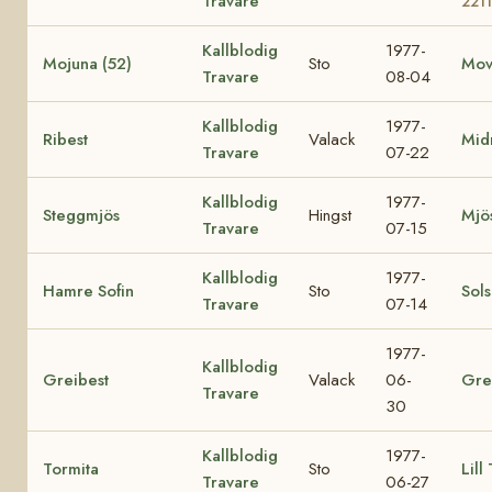
Travare
2211
Kallblodig
1977-
Mojuna (52)
Sto
Mov
Travare
08-04
Kallblodig
1977-
Ribest
Valack
Mid
Travare
07-22
Kallblodig
1977-
Steggmjös
Hingst
Mjö
Travare
07-15
Kallblodig
1977-
Hamre Sofin
Sto
Sol
Travare
07-14
1977-
Kallblodig
Greibest
Valack
06-
Gre
Travare
30
Kallblodig
1977-
Tormita
Sto
Lill
Travare
06-27