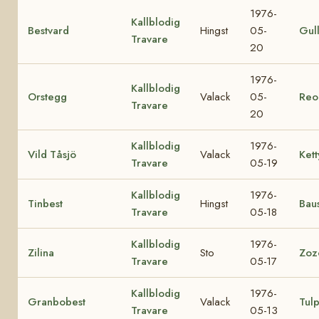
1976-
Kallblodig
Bestvard
Hingst
05-
Gul
Travare
20
1976-
Kallblodig
Orstegg
Valack
05-
Reo
Travare
20
Kallblodig
1976-
Vild Tåsjö
Valack
Kett
Travare
05-19
Kallblodig
1976-
Tinbest
Hingst
Baus
Travare
05-18
Kallblodig
1976-
Zilina
Sto
Zoz
Travare
05-17
Kallblodig
1976-
Granbobest
Valack
Tul
Travare
05-13