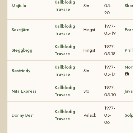
Kallblodig
Majtula
Sto
05-
Skar
Travare
20
Kallblodig
1977-
Sexstjärn
Hingst
For
Travare
05-19
Kallblodig
1977-
Steggbigg
Hingst
Pril
Travare
05-18
Kallblodig
1977-
Nor
Bestvindy
Sto
Travare
05-17
📷
Kallblodig
1977-
Nita Express
Sto
Java
Travare
05-10
1977-
Kallblodig
Donny Best
Valack
05-
Sol
Travare
06