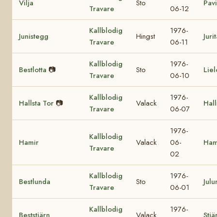
Vilja
Sto
Pavi
Travare
06-12
Kallblodig
1976-
Junistegg
Hingst
Juri
Travare
06-11
Kallblodig
1976-
Bestlotta
📷
Sto
Liel
Travare
06-10
Kallblodig
1976-
Hallsta Tor
📷
Valack
Hall
Travare
06-07
1976-
Kallblodig
Hamir
Valack
06-
Ham
Travare
02
Kallblodig
1976-
Bestlunda
Sto
Julu
Travare
06-01
Kallblodig
1976-
Beststjärn
Valack
Stjä