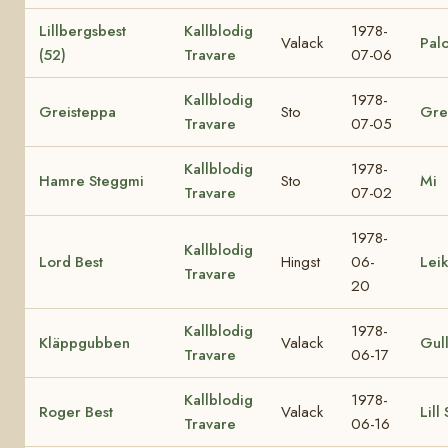
Lillbergsbest
Kallblodig
1978-
Valack
Palo
(52)
Travare
07-06
Kallblodig
1978-
Greisteppa
Sto
Gre
Travare
07-05
Kallblodig
1978-
Hamre Steggmi
Sto
Mi
Travare
07-02
1978-
Kallblodig
Lord Best
Hingst
06-
Lei
Travare
20
Kallblodig
1978-
Kläppgubben
Valack
Gul
Travare
06-17
Kallblodig
1978-
Roger Best
Valack
Lill
Travare
06-16