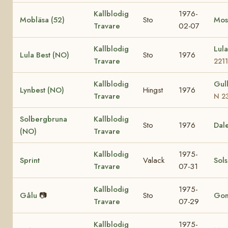
Kallblodig
1976-
Mobläsa (52)
Sto
Most
Travare
02-07
Kallblodig
Lul
Lula Best (NO)
Sto
1976
Travare
2211
Kallblodig
Gul
Lynbest (NO)
Hingst
1976
Travare
N 2
Solbergbruna
Kallblodig
Sto
1976
Dal
(NO)
Travare
Kallblodig
1975-
Sprint
Valack
Sol
Travare
07-31
Kallblodig
1975-
Gålu
📷
Sto
Go
Travare
07-29
Kallblodig
1975-