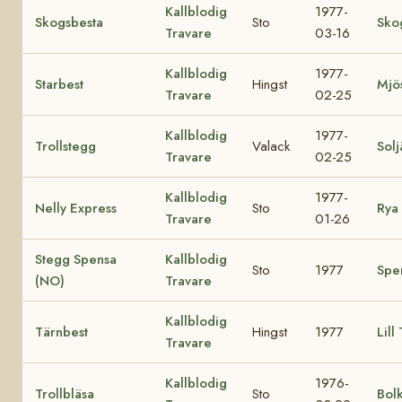
Kallblodig
1977-
Skogsbesta
Sto
Sko
Travare
03-16
Kallblodig
1977-
Starbest
Hingst
Mjös
Travare
02-25
Kallblodig
1977-
Trollstegg
Valack
Solj
Travare
02-25
Kallblodig
1977-
Nelly Express
Sto
Rya 
Travare
01-26
Stegg Spensa
Kallblodig
Sto
1977
Spe
(NO)
Travare
Kallblodig
Tärnbest
Hingst
1977
Lill
Travare
Kallblodig
1976-
Trollbläsa
Sto
Bol