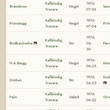
Kallblodig
1976-
Brännbrun
Hingst
San
Travare
07-06
Kallblodig
1976-
Prövstegg
Hingst
Prö
Travare
07-04
1976-
Kallblodig
Bodbäckselsa
📷
Sto
06-
Per
Travare
30
Kallblodig
1976-
H.A.Stegg
Hingst
Min
Travare
06-25
Kallblodig
1976-
Dos
Doskan
Sto
Travare
06-23
📷
Kallblodig
1976-
Palo
Valack
Gri
Travare
06-22