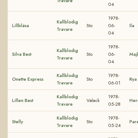
Travare
04
1978-
Kallblodig
Lillbläsa
Sto
06-
Ila
Travare
04
1978-
Kallblodig
Silva Best
Sto
06-
Maj
Travare
04
Kallblodig
1978-
Onette Express
Sto
Rya
Travare
06-01
Kallblodig
1978-
Lillen Best
Valack
Herd
Travare
05-28
Kallblodig
1978-
Stelly
Sto
Pare
Travare
05-24