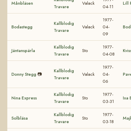
Månbläsen
Valack
Lill
Travare
04-11
1977-
Kallblodig
Bodastegg
Valack
04-
Bod
Travare
09
Kallblodig
1977-
Jäntanspärla
Sto
Kvis
Travare
04-08
1977-
Kallblodig
Donny Stegg
📷
Valack
04-
Pave
Travare
06
Kallblodig
1977-
Nina Express
Sto
Ixa 
Travare
03-31
Kallblodig
1977-
Solbläsa
Sto
Maj
Travare
03-18