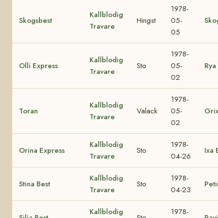
1978-
Kallblodig
Skogsbest
Hingst
05-
Sko
Travare
05
1978-
Kallblodig
Olli Express
Sto
05-
Rya 
Travare
02
1978-
Kallblodig
Toran
Valack
05-
Gri
Travare
02
Kallblodig
1978-
Orina Express
Sto
Ixa 
Travare
04-26
Kallblodig
1978-
Stina Best
Sto
Peti
Travare
04-23
Kallblodig
1978-
Silja Best
Sto
Pavi