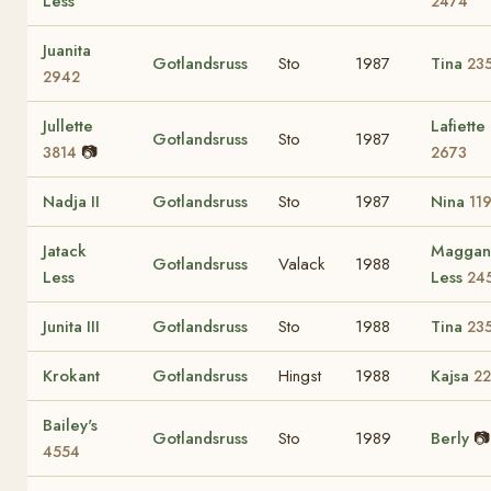
Less
2474
Juanita
Gotlandsruss
Sto
1987
Tina
23
2942
Jullette
Lafiette
Gotlandsruss
Sto
1987
📷
3814
2673
Nadja II
Gotlandsruss
Sto
1987
Nina
11
Jatack
Maggan
Gotlandsruss
Valack
1988
Less
Less
24
Junita III
Gotlandsruss
Sto
1988
Tina
23
Krokant
Gotlandsruss
Hingst
1988
Kajsa
2
Bailey's
Gotlandsruss
Sto
1989
Berly
📷
4554