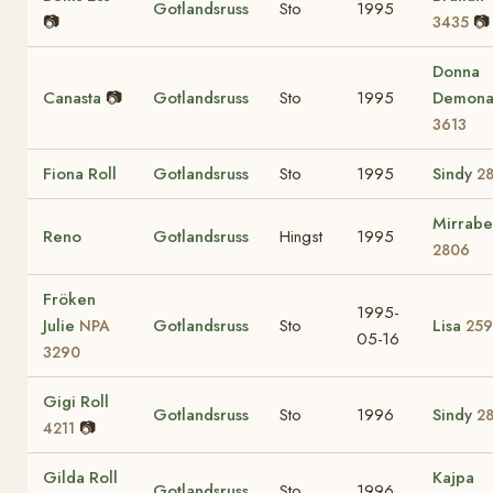
Gotlandsruss
Sto
1995
📷
📷
3435
Donna
Canasta
📷
Gotlandsruss
Sto
1995
Demon
3613
Fiona Roll
Gotlandsruss
Sto
1995
Sindy
28
Mirrabe
Reno
Gotlandsruss
Hingst
1995
2806
Fröken
1995-
Julie
Gotlandsruss
Sto
Lisa
NPA
259
05-16
3290
Gigi Roll
Gotlandsruss
Sto
1996
Sindy
28
📷
4211
Gilda Roll
Kajpa
Gotlandsruss
Sto
1996