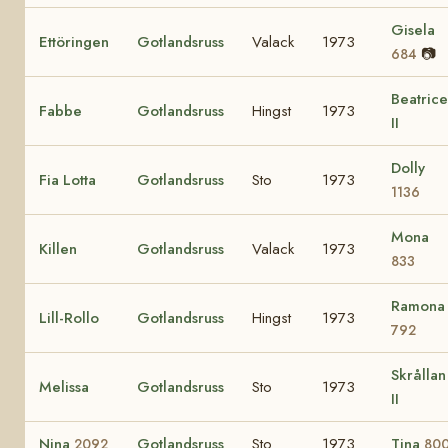
Gisela
Ettöringen
Gotlandsruss
Valack
1973
📷
684
Beatrice
Fabbe
Gotlandsruss
Hingst
1973
II
Dolly
Fia Lotta
Gotlandsruss
Sto
1973
1136
Mona
Killen
Gotlandsruss
Valack
1973
833
Ramona
Lill-Rollo
Gotlandsruss
Hingst
1973
792
Skrållan
Melissa
Gotlandsruss
Sto
1973
II
Nina
Gotlandsruss
Sto
1973
Tina
2092
80