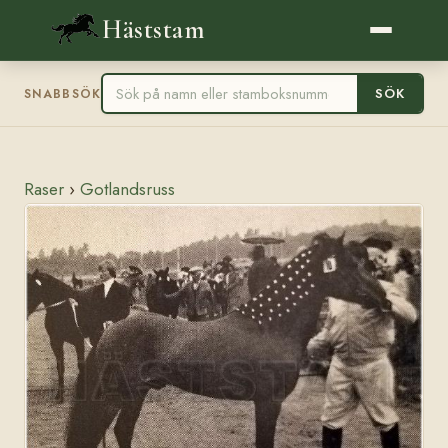
Häststam
SÖK
SNABBSÖK
Raser
›
Gotlandsruss