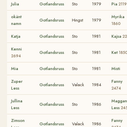
Julia
Gotlandsruss
Sto
1979
Pia
2119
okänt
Myrika
Gotlandsruss
Hingst
1979
namn
1860
Katja
Gotlandsruss
Sto
1981
Kajsa
2
Kenni
Gotlandsruss
Sto
1981
Ket
185
2694
Mia
Gotlandsruss
Sto
1981
Misti
Zuper
Fanny
Gotlandsruss
Valack
1984
Less
2474
Jullina
Maggan
Gotlandsruss
Sto
1986
Less
Less
24
Zimson
Fanny
Gotlandsruss
Valack
1986