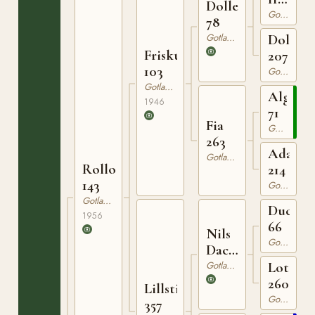
Dolle
63
Gotlandsruss
78
Gotlandsruss
Dolla
Friskus
207
103
Gotlandsruss
Gotlandsruss
Algo
1946
71
Fia
Gotlandsruss
263
Ada
Gotlandsruss
Rollo
214
143
Gotlandsruss
Gotlandsruss
Ducke
1956
66
Nils
Gotlandsruss
Dacke
94
Gotlandsruss
Lotta
260
Lillstinta
Gotlandsruss
357