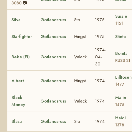
📷
3080
Sussie
Silva
Gotlandsruss
Sto
1975
1151
Starfighter
Gotlandsruss
Hingst
1975
Stinta
1974-
Bonita
Bebe (FI)
Gotlandsruss
Valack
04-
RUSS 21
30
Lilltösen
Albert
Gotlandsruss
Hingst
1974
1477
Black
Malin
Gotlandsruss
Valack
1974
Money
1475
Haidi
Bläsu
Gotlandsruss
Sto
1974
1378