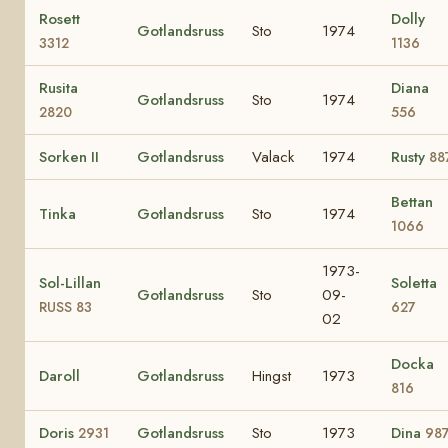
Rosett
Dolly
Gotlandsruss
Sto
1974
3312
1136
Rusita
Diana
Gotlandsruss
Sto
1974
2820
556
Sorken II
Gotlandsruss
Valack
1974
Rusty
88
Bettan
Tinka
Gotlandsruss
Sto
1974
1066
1973-
Sol-Lillan
Soletta
Gotlandsruss
Sto
09-
RUSS 83
627
02
Docka
Daroll
Gotlandsruss
Hingst
1973
816
Doris
Gotlandsruss
Sto
1973
Dina
2931
98