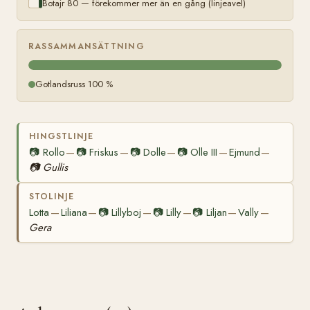
Botajr 80 — förekommer mer än en gång (linjeavel)
RASSAMMANSÄTTNING
Gotlandsruss 100 %
HINGSTLINJE
📷
Rollo
📷
Friskus
📷
Dolle
📷
Olle III
Ejmund
—
—
—
—
—
📷
Gullis
STOLINJE
Lotta
Liliana
📷
Lillyboj
📷
Lilly
📷
Liljan
Vally
—
—
—
—
—
—
Gera