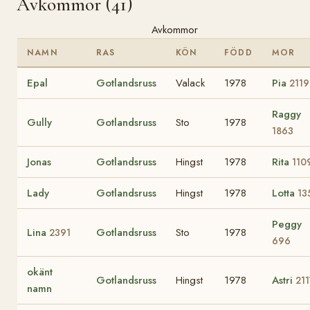
Avkommor (41)
Avkommor
NAMN
RAS
KÖN
FÖDD
MOR
Epal
Gotlandsruss
Valack
1978
Pia
2119
Raggy
Gully
Gotlandsruss
Sto
1978
1863
Jonas
Gotlandsruss
Hingst
1978
Rita
110
Lady
Gotlandsruss
Hingst
1978
Lotta
13
Peggy
Lina
Gotlandsruss
Sto
1978
2391
696
okänt
Gotlandsruss
Hingst
1978
Astri
211
namn