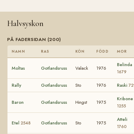
Halvsyskon
PÅ FADERSIDAN (200)
NAMN
RAS
KÖN
FÖDD
MOR
Belinda
Moltas
Gotlandsruss
Valack
1976
1679
Rally
Gotlandsruss
Sto
1976
Raski
72
Kribone
Baron
Gotlandsruss
Hingst
1975
1255
Atteli
Etel
Gotlandsruss
Sto
1975
2548
1760