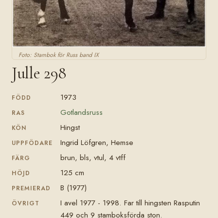
Foto: Stambok för Russ band IX
Julle 298
1973
FÖDD
Gotlandsruss
RAS
Hingst
KÖN
Ingrid Löfgren, Hemse
UPPFÖDARE
brun, bls, vtul, 4 vtff
FÄRG
125 cm
HÖJD
B (1977)
PREMIERAD
I avel 1977 - 1998. Far till hingsten Rasputin
ÖVRIGT
449 och 9 stamboksförda ston.