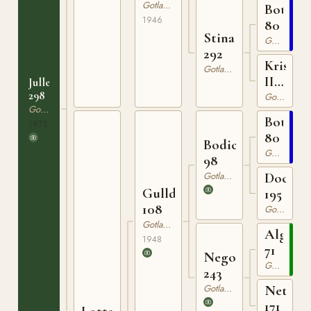
Gotlandsruss
Botajr
1946
80
Stina
Gotlandsruss
292
Kristin
Gotlandsruss
II
Julle
298
252
Gotlandsruss
Gotlandsruss
Botajr
1973
80
Bodick
Gotlandsruss
98
Gotlandsruss
Docka
Gullding
195
108
Gotlandsruss
Gotlandsruss
Algo
1948
71
Nego
Gotlandsruss
243
Gotlandsruss
Netta
171