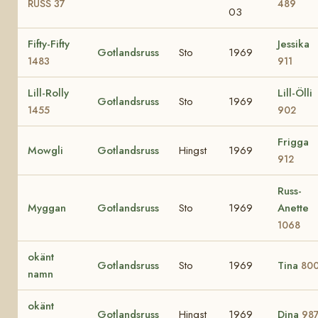
RUSS 37
489
03
Fifty-Fifty
Jessika
Gotlandsruss
Sto
1969
1483
911
Lill-Rolly
Lill-Ölli
Gotlandsruss
Sto
1969
1455
902
Frigga
Mowgli
Gotlandsruss
Hingst
1969
912
Russ-
Myggan
Gotlandsruss
Sto
1969
Anette
1068
okänt
Gotlandsruss
Sto
1969
Tina
80
namn
okänt
Gotlandsruss
Hingst
1969
Dina
98