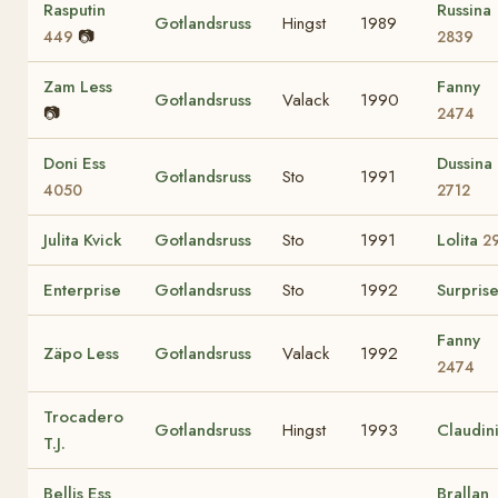
Rasputin
Russina
Gotlandsruss
Hingst
1989
📷
449
2839
Zam Less
Fanny
Gotlandsruss
Valack
1990
📷
2474
Doni Ess
Dussina
Gotlandsruss
Sto
1991
4050
2712
Julita Kvick
Gotlandsruss
Sto
1991
Lolita
2
Enterprise
Gotlandsruss
Sto
1992
Surpris
Fanny
Zäpo Less
Gotlandsruss
Valack
1992
2474
Trocadero
Gotlandsruss
Hingst
1993
Claudin
T.J.
Bellis Ess
Brallan