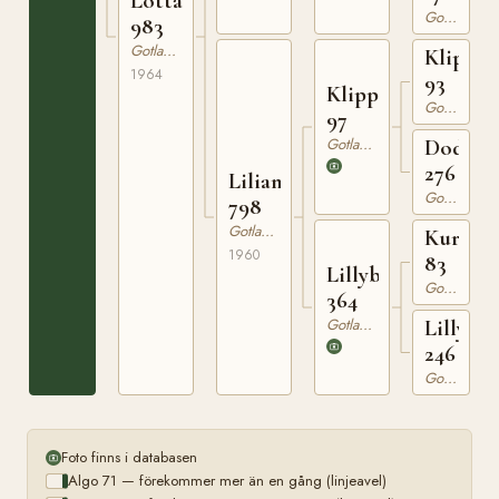
Lotta
Gotlandsruss
983
Gotlandsruss
Klipp
1964
93
Klippman
Gotlandsruss
97
Gotlandsruss
Dodo
276
Liliana
Gotlandsruss
798
Gotlandsruss
Kurre
1960
83
Lillyboj
Gotlandsruss
364
Gotlandsruss
Lilly
246
Gotlandsruss
Foto finns i databasen
Algo 71 — förekommer mer än en gång (linjeavel)