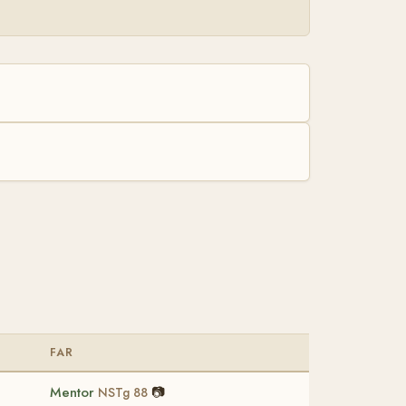
FAR
Mentor
📷
NSTg 88