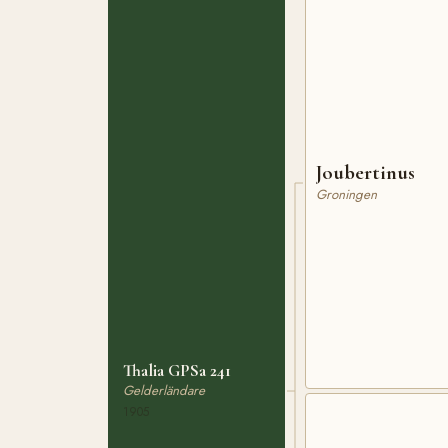
Joubertinus
Groningen
Thalia GPSa 241
Gelderländare
1905