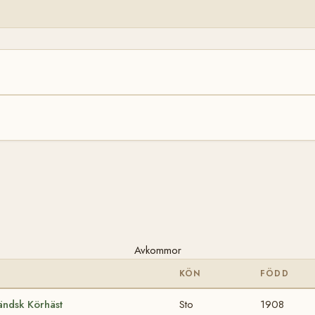
Avkommor
KÖN
FÖDD
ändsk Körhäst
Sto
1908