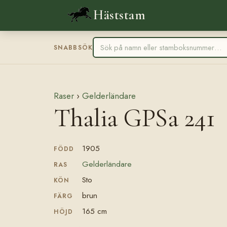
Häststam
SNABBSÖK
Raser
›
Gelderländare
Thalia GPSa 241
1905
FÖDD
Gelderländare
RAS
Sto
KÖN
brun
FÄRG
165 cm
HÖJD