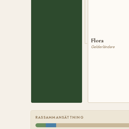
Flora
Gelderländare
RASSAMMANSÄTTNING