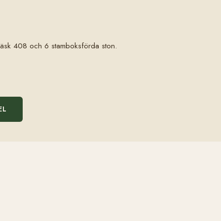
n Läsk 408 och 6 stamboksförda ston.
EL