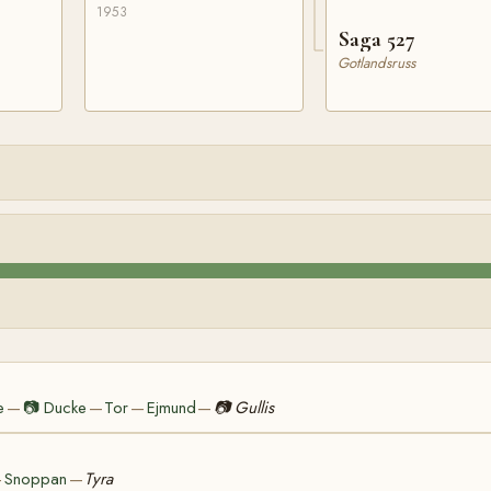
1953
Saga 527
Gotlandsruss
e
📷
Ducke
Tor
Ejmund
📷
Gullis
—
—
—
—
Snoppan
Tyra
—
—