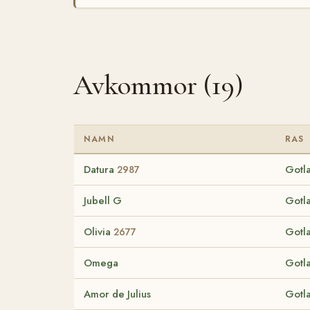
Avkommor (19)
NAMN
RAS
Datura
Gotl
2987
Jubell G
Gotl
Olivia
Gotl
2677
Omega
Gotl
Amor de Julius
Gotl