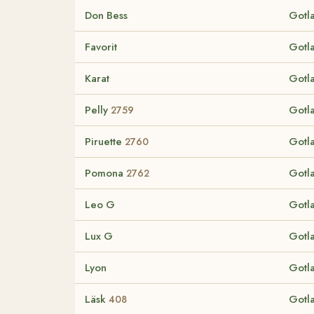
Don Bess
Gotl
Favorit
Gotl
Karat
Gotl
Pelly
Gotl
2759
Piruette
Gotl
2760
Pomona
Gotl
2762
Leo G
Gotl
Lux G
Gotl
Lyon
Gotl
Läsk
Gotl
408