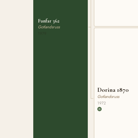
Fanfar 362
Gotlandsruss
1979
Dorina 1870
Gotlandsruss
1972