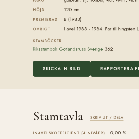
FÄRG
120 cm
HÖJD
B (1983)
PREMIERAD
I avel 1983 - 1984. Far till hingste
ÖVRIGT
STAMBÖCKER
Riksstambok Gotlandsruss Sverige
362
SKICKA IN BILD
RAPPORTERA F
Stamtavla
SKRIV UT / DELA
0,00 %
INAVELSKOEFFICIENT (4 NIVÅER)