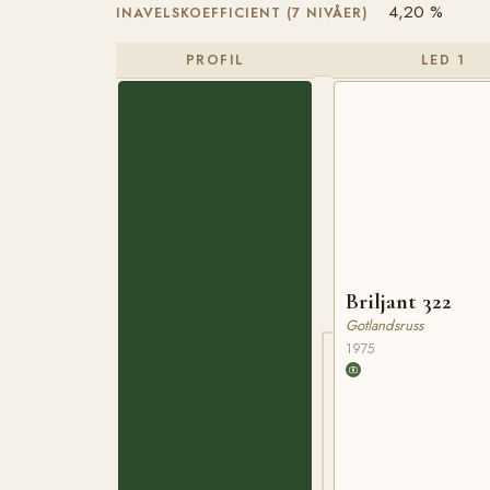
4,20 %
INAVELSKOEFFICIENT (7 NIVÅER)
PROFIL
LED 1
Briljant 322
Gotlandsruss
1975