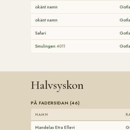
okänt namn
Gotl
okänt namn
Gotl
Safari
Gotl
Smulingen
Gotl
4011
Halvsyskon
PÅ FADERSIDAN (46)
NAMN
R
Mandelas Etra Ellevi
Go