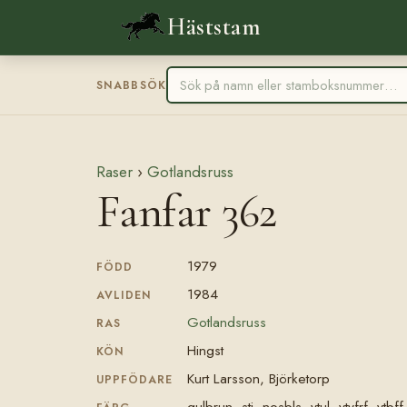
Häststam
SNABBSÖK
Raser
›
Gotlandsruss
Fanfar 362
1979
FÖDD
1984
AVLIDEN
Gotlandsruss
RAS
Hingst
KÖN
Kurt Larsson, Björketorp
UPPFÖDARE
gulbrun, stj, nosbls, vtul, vtvfrf, vtbff