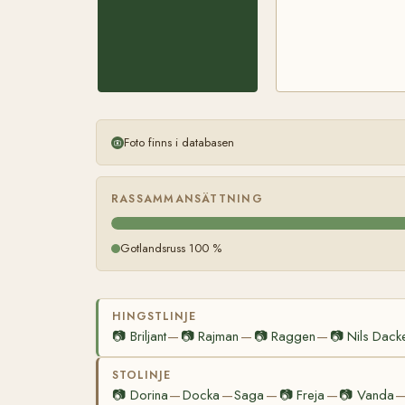
Foto finns i databasen
RASSAMMANSÄTTNING
Gotlandsruss 100 %
HINGSTLINJE
📷
Briljant
📷
Rajman
📷
Raggen
📷
Nils Dack
—
—
—
STOLINJE
📷
Dorina
Docka
Saga
📷
Freja
📷
Vanda
—
—
—
—