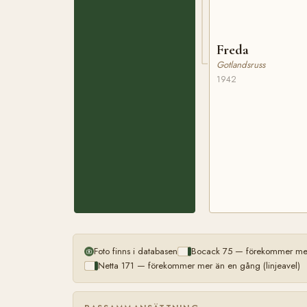
Freda
Gotlandsruss
1942
Foto finns i databasen
Bocack 75 — förekommer mer 
Netta 171 — förekommer mer än en gång (linjeavel)