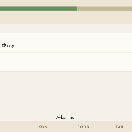
📷
Frej
—
Avkommor
KÖN
FÖDD
FAR