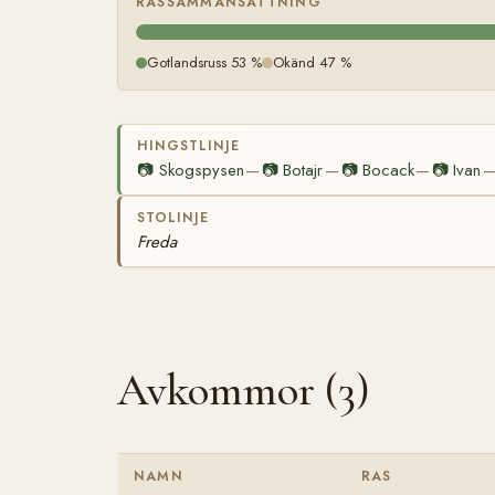
RASSAMMANSÄTTNING
Gotlandsruss 53 %
Okänd 47 %
HINGSTLINJE
📷
Skogspysen
📷
Botajr
📷
Bocack
📷
Ivan
—
—
—
STOLINJE
Freda
Avkommor (3)
NAMN
RAS