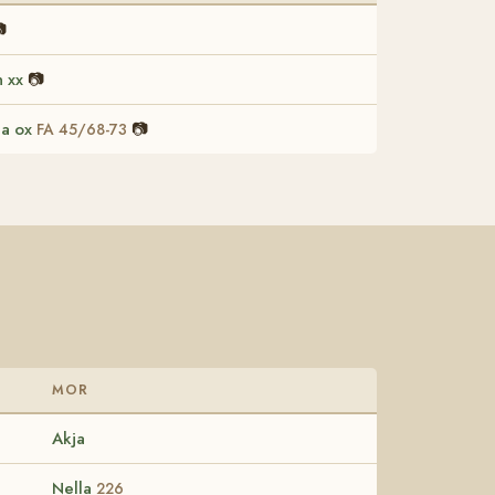

n xx
📷
ha ox
📷
FA 45/68-73
MOR
Akja
Nella
226