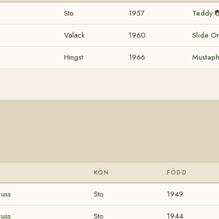
Sto
1957
Teddy

Valack
1960
Slide O
Hingst
1966
Mustap
KÖN
FÖDD
russ
Sto
1949
russ
Sto
1944