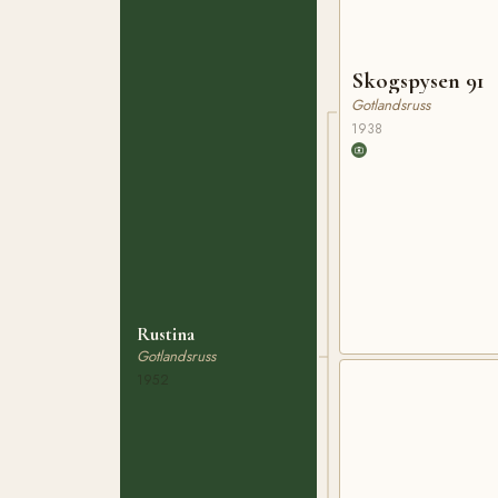
Skogspysen 91
Gotlandsruss
1938
Rustina
Gotlandsruss
1952