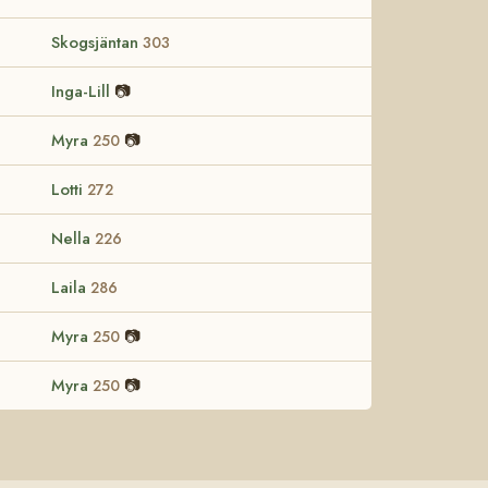
Skogsjäntan
303
Inga-Lill
📷
Myra
📷
250
Lotti
272
Nella
226
Laila
286
Myra
📷
250
Myra
📷
250