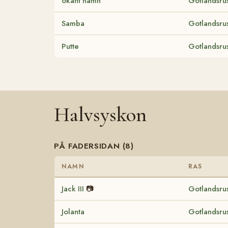
okänt namn
Gotlandsru
Samba
Gotlandsru
Putte
Gotlandsru
Halvsyskon
PÅ FADERSIDAN (8)
NAMN
RAS
Jack III
📷
Gotlandsru
Jolanta
Gotlandsru