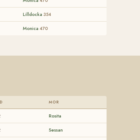
Monica
470
Lilldocka
354
Monica
470
D
MOR
2
Rosita
2
Sessan