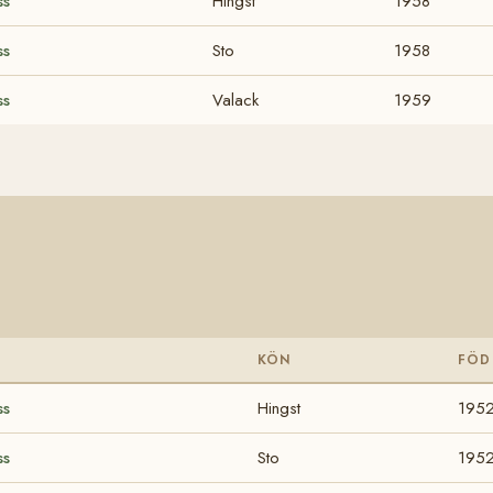
ss
Hingst
1958
ss
Sto
1958
ss
Valack
1959
KÖN
FÖD
ss
Hingst
195
ss
Sto
195