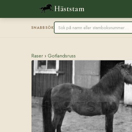
Häststam
SNABBSÖK
Raser
›
Gotlandsruss