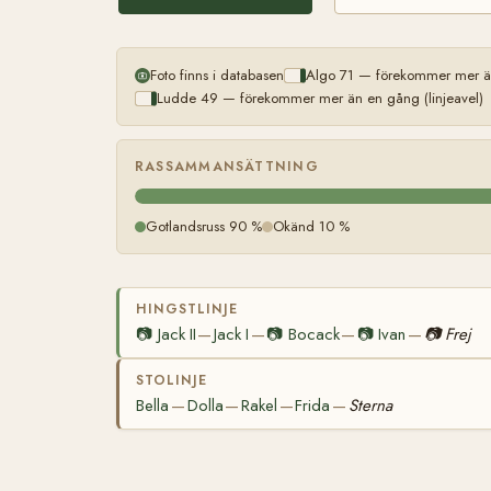
Foto finns i databasen
Algo 71 — förekommer mer än
Ludde 49 — förekommer mer än en gång (linjeavel)
RASSAMMANSÄTTNING
Gotlandsruss 90 %
Okänd 10 %
HINGSTLINJE
📷
Jack II
Jack I
📷
Bocack
📷
Ivan
📷
Frej
—
—
—
—
STOLINJE
Bella
Dolla
Rakel
Frida
Sterna
—
—
—
—