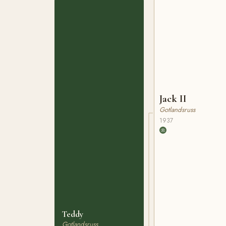
Jack II
Gotlandsruss
1937
Teddy
Gotlandsruss