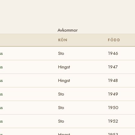
Avkommor
KÖN
FÖDD
ss
Sto
1946
ss
Hingst
1947
ss
Hingst
1948
ss
Sto
1949
ss
Sto
1950
ss
Sto
1952
ss
Hingst
1953