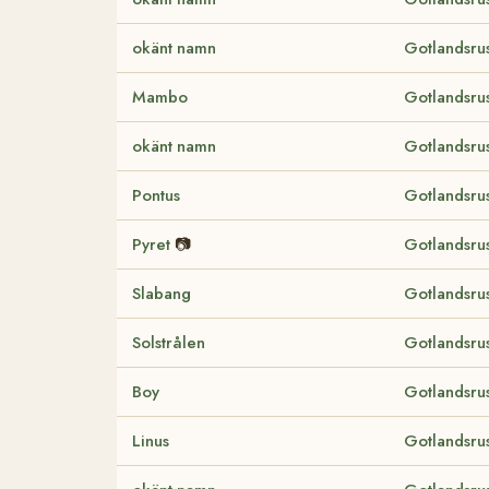
okänt namn
Gotlandsru
Mambo
Gotlandsru
okänt namn
Gotlandsru
Pontus
Gotlandsru
Pyret
📷
Gotlandsru
Slabang
Gotlandsru
Solstrålen
Gotlandsru
Boy
Gotlandsru
Linus
Gotlandsru