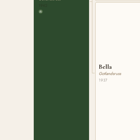
1942
Bella
Gotlandsruss
1937