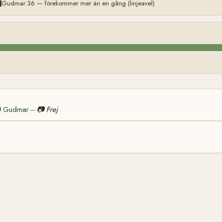
Gudmar 36 — förekommer mer än en gång (linjeavel)

Gudmar
📷
Frej
—