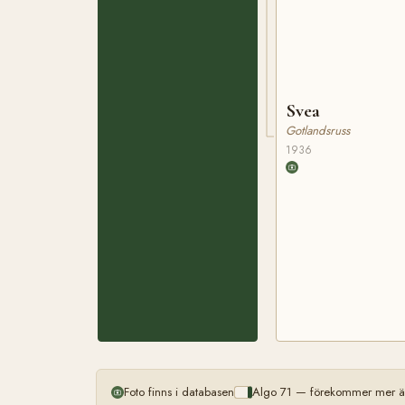
Svea
Gotlandsruss
1936
Foto finns i databasen
Algo 71 — förekommer mer än