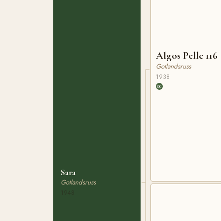
Algos Pelle 116
Gotlandsruss
1938
Sara
Gotlandsruss
1948