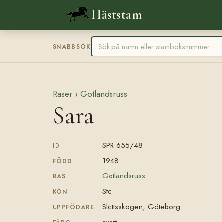
Häststam
SNABBSÖK
Raser
›
Gotlandsruss
Sara
SPR 655/48
ID
1948
FÖDD
Gotlandsruss
RAS
Sto
KÖN
Slottsskogen, Göteborg
UPPFÖDARE
svart