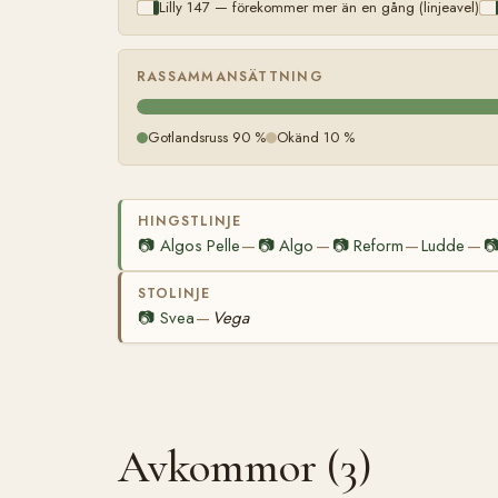
Lilly 147 — förekommer mer än en gång (linjeavel)
RASSAMMANSÄTTNING
Gotlandsruss 90 %
Okänd 10 %
HINGSTLINJE
📷
Algos Pelle
📷
Algo
📷
Reform
Ludde

—
—
—
—
STOLINJE
📷
Svea
Vega
—
Avkommor (3)