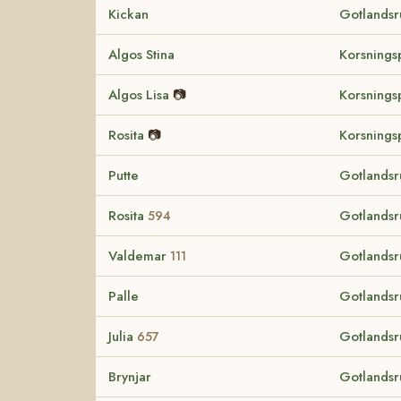
Kickan
Gotlandsr
Algos Stina
Korsnings
Algos Lisa
📷
Korsnings
Rosita
📷
Korsnings
Putte
Gotlandsr
Rosita
Gotlandsr
594
Valdemar
Gotlandsr
111
Palle
Gotlandsr
Julia
Gotlandsr
657
Brynjar
Gotlandsr