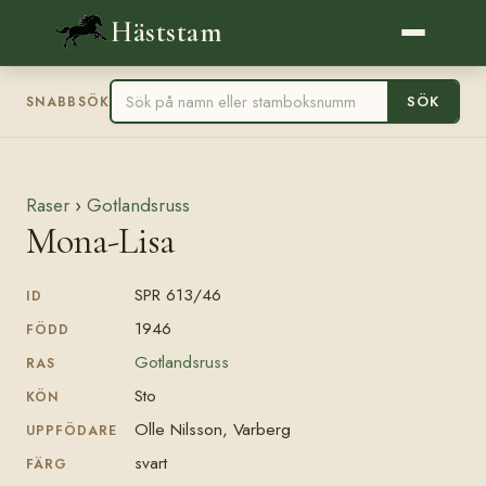
Häststam
SÖK
SNABBSÖK
Raser
›
Gotlandsruss
Mona-Lisa
SPR 613/46
ID
1946
FÖDD
Gotlandsruss
RAS
Sto
KÖN
Olle Nilsson, Varberg
UPPFÖDARE
svart
FÄRG