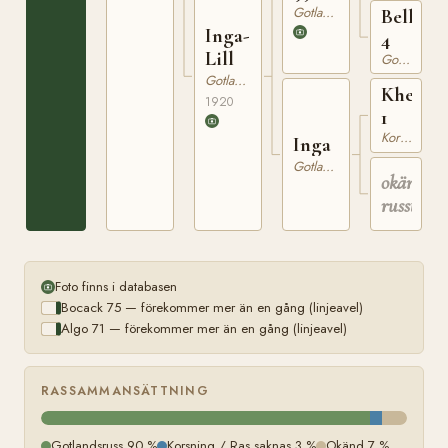
Gotlandsruss
Bella
Inga-
4
Lill
Gotlandsruss
Gotlandsruss
Khediv
1920
1
Korsning / Ras saknas
Inga
Gotlandsruss
okänt
russto
Foto finns i databasen
Bocack 75 — förekommer mer än en gång (linjeavel)
Algo 71 — förekommer mer än en gång (linjeavel)
RASSAMMANSÄTTNING
Gotlandsruss 90 %
Korsning / Ras saknas 3 %
Okänd 7 %