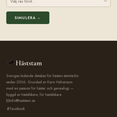
SIMULERA →
Häststam
Sveriges ledande databas för hästars stamtavlor
sedan 2006. Grundad av Karin Halvarsson
med en passion för hästar och genealogi —
byggd av hästälskare, för hästälskare.
info@haststam.se
Facebook