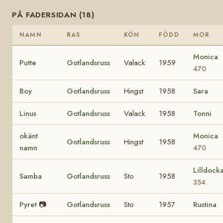
PÅ FADERSIDAN (18)
NAMN
RAS
KÖN
FÖDD
MOR
Monica
Putte
Gotlandsruss
Valack
1959
470
Boy
Gotlandsruss
Hingst
1958
Sara
Linus
Gotlandsruss
Valack
1958
Tonni
okänt
Monica
Gotlandsruss
Hingst
1958
namn
470
Lilldock
Samba
Gotlandsruss
Sto
1958
354
Pyret
📷
Gotlandsruss
Sto
1957
Rustina