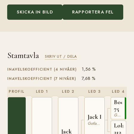
SKICKA IN BILD
RAPPORTERA FEL
Stamtavla
SKRIV UT / DELA
1,56 %
INAVELSKOEFFICIENT (4 NIVÅER)
7,68 %
INAVELSKOEFFICIENT (7 NIVÅER)
PROFIL
LED 1
LED 2
LED 3
LED 4
Bocack
75
Gotlandsruss
Jack I
Gotlandsruss
Lola
Jack
212