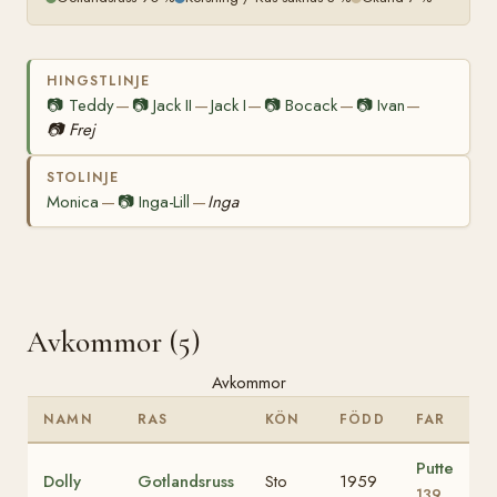
HINGSTLINJE
📷
Teddy
📷
Jack II
Jack I
📷
Bocack
📷
Ivan
—
—
—
—
—
📷
Frej
STOLINJE
Monica
📷
Inga-Lill
Inga
—
—
Avkommor (5)
Avkommor
NAMN
RAS
KÖN
FÖDD
FAR
Putte
Dolly
Gotlandsruss
Sto
1959
139