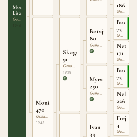
186
Mona-
Gotlandsruss
Lisa
Gotlandsruss
Bocack
1946
75
Botajr
Gotlandsruss
80
Gotlandsruss
Netta
Skogspysen
171
91
Gotlandsruss
Gotlandsruss
Bocack
1938
75
Myra
Gotlandsruss
250
Gotlandsruss
Nella
226
Monica
Gotlandsruss
470
Gotlandsruss
Frej
1943
4
Ivan
Gotlandsruss
39