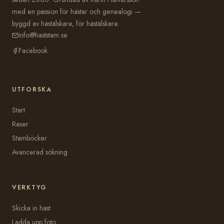
med en passion för hästar och genealogi —
byggd av hästälskare, för hästälskare.
info@haststam.se
Facebook
UTFORSKA
Start
Raser
Stamböcker
Avancerad sökning
VERKTYG
Skicka in häst
Ladda upp foto