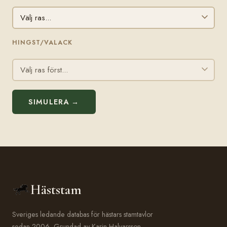
HINGST/VALACK
SIMULERA →
Häststam
Sveriges ledande databas för hästars stamtavlor
sedan 2006. Grundad av Karin Halvarsson