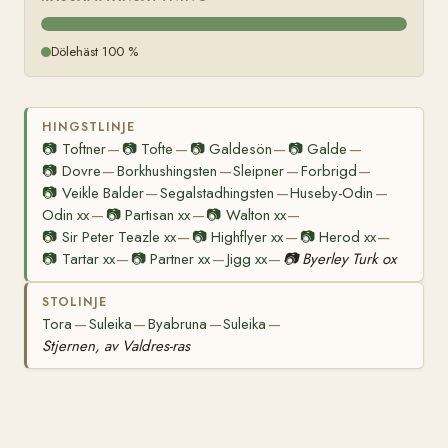
Dölehäst 100 %
HINGSTLINJE
📷
Toftner
📷
Tofte
📷
Galdesön
📷
Galde
—
—
—
—
📷
Dovre
Borkhushingsten
Sleipner
Forbrigd
—
—
—
—
📷
Veikle Balder
Segalstadhingsten
Huseby-Odin
—
—
—
Odin xx
📷
Partisan xx
📷
Walton xx
—
—
—
📷
Sir Peter Teazle xx
📷
Highflyer xx
📷
Herod xx
—
—
—
📷
Tartar xx
📷
Partner xx
Jigg xx
📷
Byerley Turk ox
—
—
—
STOLINJE
Tora
Suleika
Byabruna
Suleika
—
—
—
—
Stjernen, av Valdres-ras