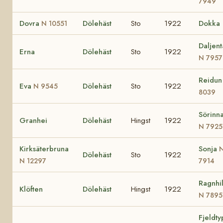
7949
Dovra
Dölehäst
Sto
1922
Dokka
N 10551
Daljent
Erna
Dölehäst
Sto
1922
N 7957
Reidu
Eva
Dölehäst
Sto
1922
N 9545
8039
Sörinn
Granhei
Dölehäst
Hingst
1922
N 7925
Kirksäterbruna
Sonja
Dölehäst
Sto
1922
N 12297
7914
Ragnhi
Klöften
Dölehäst
Hingst
1922
N 7895
Fjeldty