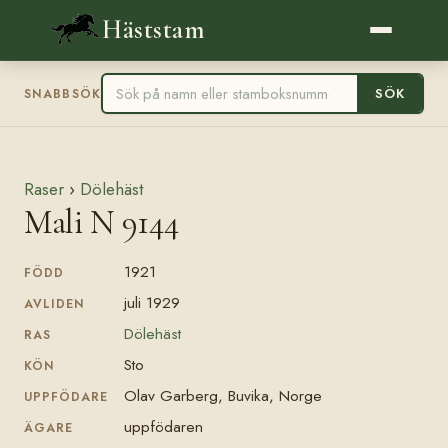
Häststam
SÖK
SNABBSÖK
Raser
›
Dölehäst
Mali N 9144
1921
FÖDD
juli 1929
AVLIDEN
Dölehäst
RAS
Sto
KÖN
Olav Garberg, Buvika, Norge
UPPFÖDARE
uppfödaren
ÄGARE