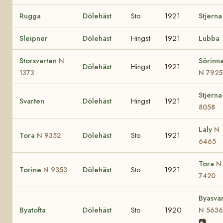
Rugga
Dölehäst
Sto
1921
Stjerna
Sleipner
Dölehäst
Hingst
1921
Lubba
Storsvarten
Sörinn
N
Dölehäst
Hingst
1921
1373
N 7925
Stjern
Svarten
Dölehäst
Hingst
1921
8058
Laly
N
Tora
Dölehäst
Sto
1921
N 9352
6465
Tora
N
Torine
Dölehäst
Sto
1921
N 9353
7420
Byasvar
Byatofta
Dölehäst
Sto
1920
N 5636
📷