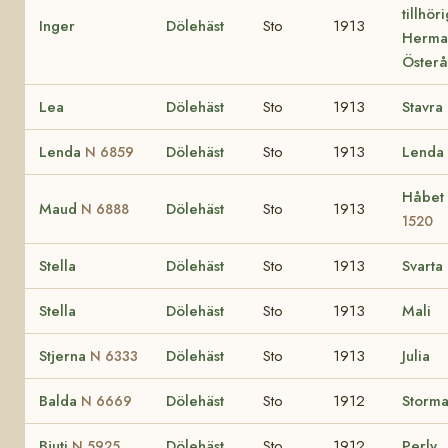
tillhör
Inger
Dölehäst
Sto
1913
Herma
Österå
Lea
Dölehäst
Sto
1913
Stavra
Lenda
Dölehäst
Sto
1913
Lenda
N 6859
Håbet
Maud
Dölehäst
Sto
1913
N 6888
1520
Stella
Dölehäst
Sto
1913
Svarta
Stella
Dölehäst
Sto
1913
Mali
Stjerna
Dölehäst
Sto
1913
Julia
N 6333
Balda
Dölehäst
Sto
1912
Storm
N 6669
Bjuti
Dölehäst
Sto
1912
Perly
N 5925