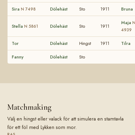
Sira
Dölehäst
Sto
1911
Bruna
N 7498
Maja
Stella
Dölehäst
Sto
1911
N 5861
4939
Tor
Dölehäst
Hingst
1911
Tilra
Fanny
Dölehäst
Sto
Matchmaking
Välj en hingst eller valack för att simulera en stamtavla
för ett föl med Lykken som mor.
RAS