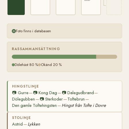
Foto finns i databasen
RASSAMMANSÄTTNING
Dölehäst 80 %
Okänd 20 %
HINGSTLINJE
📷
Gurre
📷
Kong Dag
📷
Dalegudbrand
—
—
—
Dölegubben
📷
Sterkoder
Toftebrun
—
—
—
Den gamle Toftehingsten
Hingst från Tofte i Dovre
—
STOLINJE
Astrid
Lykken
—