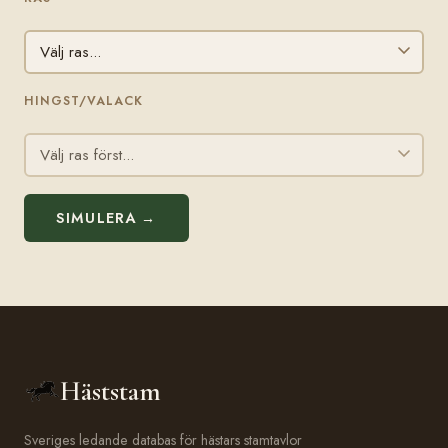
HINGST/VALACK
SIMULERA →
Häststam
Sveriges ledande databas för hästars stamtavlor