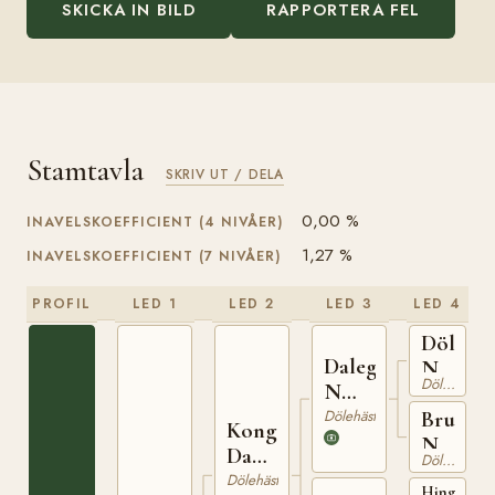
SKICKA IN BILD
RAPPORTERA FEL
Stamtavla
SKRIV UT / DELA
0,00 %
INAVELSKOEFFICIENT (4 NIVÅER)
1,27 %
INAVELSKOEFFICIENT (7 NIVÅER)
PROFIL
LED 1
LED 2
LED 3
LED 4
Dölegu
Dalegudbrand
N
Dölehäst
N
169
446
Dölehäst
Bruna
Kong
N
Dag
Dölehäst
111
N
Dölehäst
Hingst