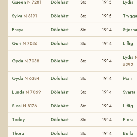
Queen
Dölehäst
Sto
1915
Lydia
N 7281
Sylva
Dölehäst
Sto
1915
Trygg
N 8191
Freya
Dölehäst
Sto
1914
Stjern
Guri
Dölehäst
Sto
1914
Liflig
N 7036
Lydia
Gyda
Dölehäst
Sto
1914
N 7038
5292
Gyda
Dölehäst
Sto
1914
Mali
N 6384
Lunda
Dölehäst
Sto
1914
Svarta
N 7069
Sussi
Dölehäst
Sto
1914
Liflig
N 8176
Teddy
Dölehäst
Sto
1914
Flora
Thora
Dölehäst
Sto
1914
Bella