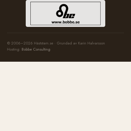
© 2006–2026 Häststam.se · Grundad av Karin Halvarsson
Hosting:
Bobbe Consulting