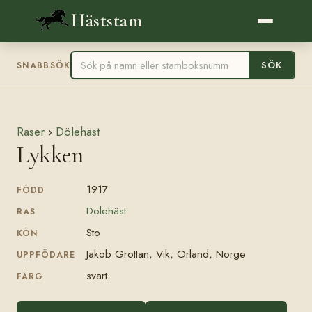
Häststam
SÖK
SNABBSÖK
Raser
›
Dölehäst
Lykken
1917
FÖDD
Dölehäst
RAS
Sto
KÖN
Jakob Gröttan, Vik, Örland, Norge
UPPFÖDARE
svart
FÄRG