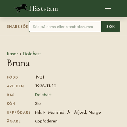
Häststam
SÖK
SNABBSÖK
Raser
›
Dölehäst
Bruna
1921
FÖDD
1938-11-10
AVLIDEN
Dölehäst
RAS
Sto
KÖN
Nils P. Monstad, Å i Åfjord, Norge
UPPFÖDARE
uppfödaren
ÄGARE