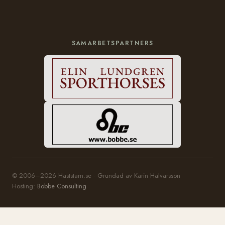
SAMARBETSPARTNERS
© 2006–2026 Häststam.se · Grundad av Karin Halvarsson
Hosting:
Bobbe Consulting