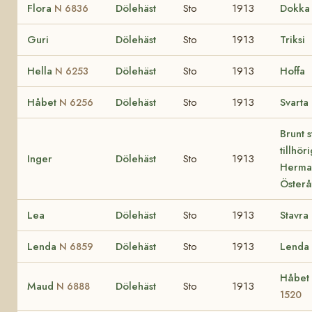
Flora
Dölehäst
Sto
1913
Dokka
N 6836
Guri
Dölehäst
Sto
1913
Triksi
Hella
Dölehäst
Sto
1913
Hoffa
N 6253
Håbet
Dölehäst
Sto
1913
Svarta
N 6256
Brunt s
tillhör
Inger
Dölehäst
Sto
1913
Herma
Österå
Lea
Dölehäst
Sto
1913
Stavra
Lenda
Dölehäst
Sto
1913
Lenda
N 6859
Håbet
Maud
Dölehäst
Sto
1913
N 6888
1520