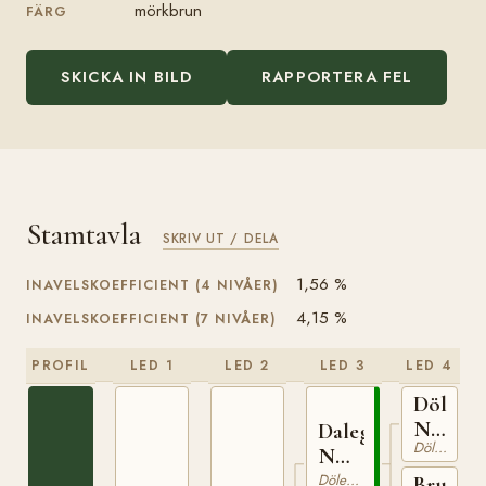
mörkbrun
FÄRG
SKICKA IN BILD
RAPPORTERA FEL
Stamtavla
SKRIV UT / DELA
1,56 %
INAVELSKOEFFICIENT (4 NIVÅER)
4,15 %
INAVELSKOEFFICIENT (7 NIVÅER)
PROFIL
LED 1
LED 2
LED 3
LED 4
Dölegu
N
Dalegudbrand
Dölehäst
169
N
446
Dölehäst
Bruna