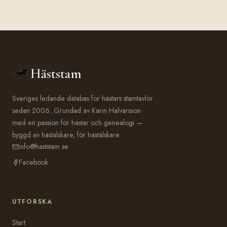
Häststam
Sveriges ledande databas för hästars stamtavlor
sedan 2006. Grundad av Karin Halvarsson
med en passion för hästar och genealogi —
byggd av hästälskare, för hästälskare.
info@haststam.se
Facebook
UTFORSKA
Start