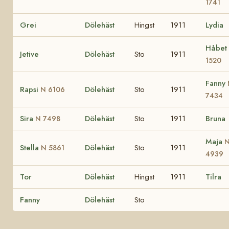
1741
Grei
Dölehäst
Hingst
1911
Lydia
Håbet
Jetive
Dölehäst
Sto
1911
1520
Fanny
Rapsi
Dölehäst
Sto
1911
N 6106
7434
Sira
Dölehäst
Sto
1911
Bruna
N 7498
Maja
Stella
Dölehäst
Sto
1911
N 5861
4939
Tor
Dölehäst
Hingst
1911
Tilra
Fanny
Dölehäst
Sto