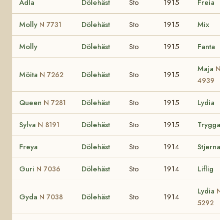
Adla
Dölehäst
Sto
1915
Freia
Molly
Dölehäst
Sto
1915
Mix
N 7731
Molly
Dölehäst
Sto
1915
Fanta
Maja
Möita
Dölehäst
Sto
1915
N 7262
4939
Queen
Dölehäst
Sto
1915
Lydia
N 7281
Sylva
Dölehäst
Sto
1915
Trygg
N 8191
Freya
Dölehäst
Sto
1914
Stjern
Guri
Dölehäst
Sto
1914
Liflig
N 7036
Lydia
Gyda
Dölehäst
Sto
1914
N 7038
5292