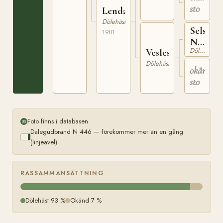
sto
hos
Lenda
Bernt
Dölehäst
Hoston
Selsjor
i
1901
Orkland
N
Dölehäst
Veslesvarta
137
Dölehäst
okänt
sto
Foto finns i databasen
Dalegudbrand N 446 — förekommer mer än en gång
(linjeavel)
RASSAMMANSÄTTNING
Dölehäst 93 %
Okänd 7 %