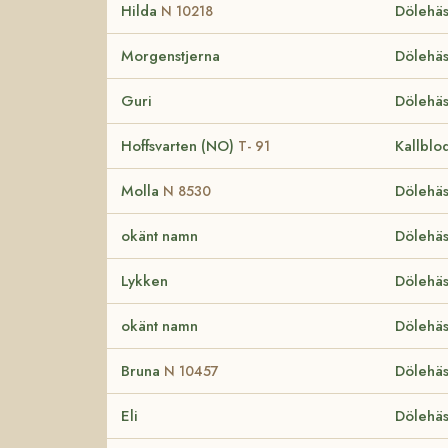
Hilda
Dölehäs
N 10218
Morgenstjerna
Dölehäs
Guri
Dölehäs
Hoffsvarten (NO)
Kallblo
T- 91
Molla
Dölehäs
N 8530
okänt namn
Dölehäs
Lykken
Dölehäs
okänt namn
Dölehäs
Bruna
Dölehäs
N 10457
Eli
Dölehäs