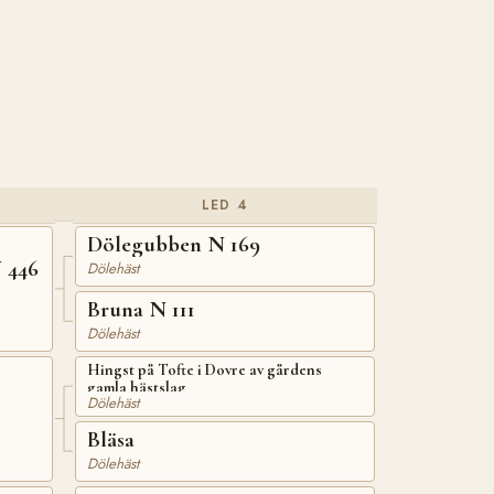
LED 4
Dölegubben N 169
 446
Dölehäst
Bruna N 111
Dölehäst
Hingst på Tofte i Dovre av gårdens
gamla hästslag
Dölehäst
Bläsa
Dölehäst