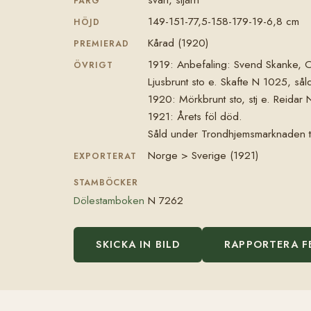
FÄRG
149-151-77,5-158-179-19-6,8 cm
HÖJD
Kårad (1920)
PREMIERAD
1919: Anbefaling: Svend Skanke, 
ÖVRIGT
Ljusbrunt sto e. Skafte N 1025, såld
1920: Mörkbrunt sto, stj e. Reidar N
1921: Årets föl död.
Såld under Trondhjemsmarknaden till
Norge > Sverige (1921)
EXPORTERAT
STAMBÖCKER
Dölestamboken
N 7262
SKICKA IN BILD
RAPPORTERA F