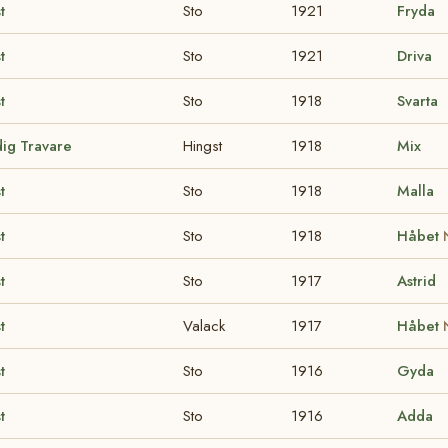
t
Sto
1921
Fryda
t
Sto
1921
Driva
t
Sto
1918
Svarta
dig Travare
Hingst
1918
Mix
t
Sto
1918
Malla
t
Sto
1918
Håbet
t
Sto
1917
Astrid
t
Valack
1917
Håbet
t
Sto
1916
Gyda
t
Sto
1916
Adda