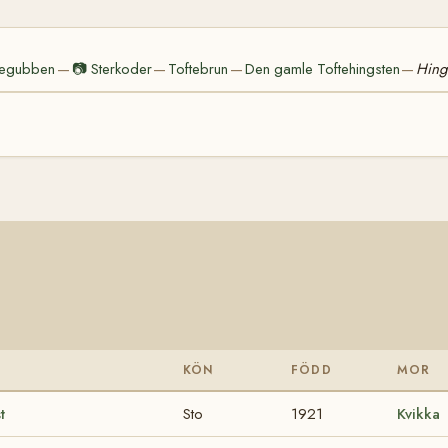
egubben
📷
Sterkoder
Toftebrun
Den gamle Toftehingsten
Hings
—
—
—
—
KÖN
FÖDD
MOR
t
Sto
1921
Kvikka