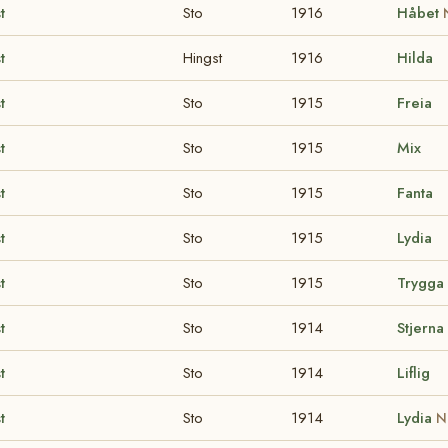
t
Sto
1916
Håbet
t
Hingst
1916
Hilda
t
Sto
1915
Freia
t
Sto
1915
Mix
t
Sto
1915
Fanta
t
Sto
1915
Lydia
t
Sto
1915
Trygga
t
Sto
1914
Stjerna
t
Sto
1914
Liflig
t
Sto
1914
Lydia
N