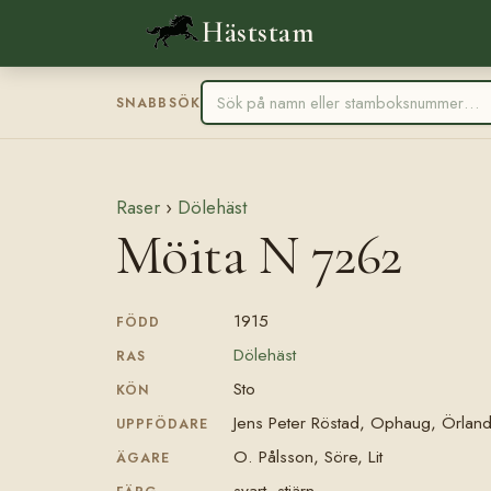
Häststam
SNABBSÖK
Raser
›
Dölehäst
Möita N 7262
1915
FÖDD
Dölehäst
RAS
Sto
KÖN
Jens Peter Röstad, Ophaug, Örlan
UPPFÖDARE
O. Pålsson, Söre, Lit
ÄGARE
svart, stjärn