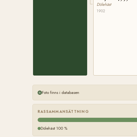
Dölehäst
1902
Foto finns i databasen
RASSAMMANSÄTTNING
Dölehäst 100 %