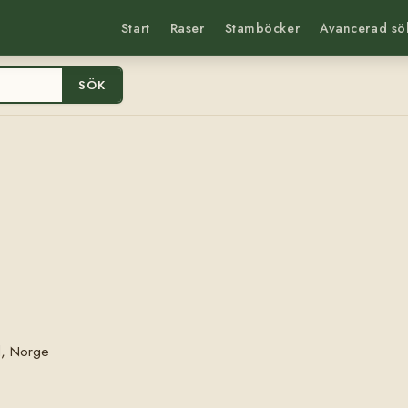
Start
Raser
Stamböcker
Avancerad sö
SÖK
d, Norge