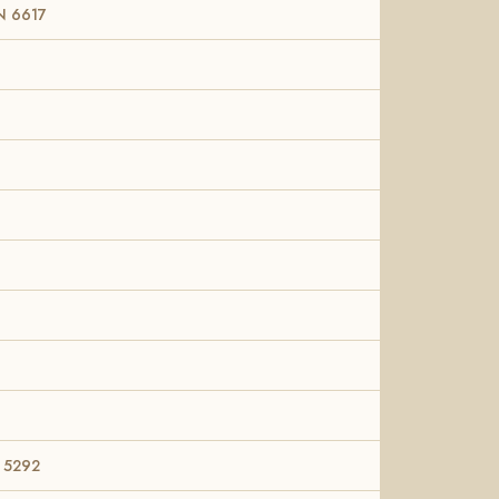
N 6617
 5292