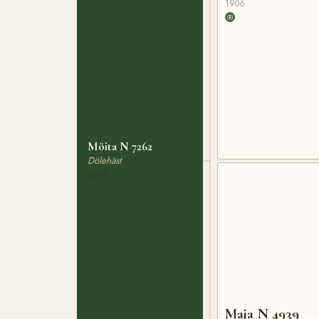
1906
Möita N 7262
Dölehäst
1915
Maja N 4939