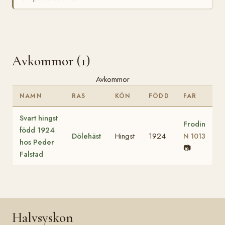
Avkommor (1)
Avkommor
NAMN
RAS
KÖN
FÖDD
FAR
Svart hingst
Frodin
född 1924
Dölehäst
Hingst
1924
N 1013
hos Peder
📷
Falstad
Halvsyskon