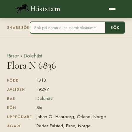
Häststam
SÖK
SNABBSÖK
Raser
›
Dölehäst
Flora N 6836
1913
FÖDD
1929?
AVLIDEN
Dölehäst
RAS
Sto
KÖN
Johan O. Haarberg, Örland, Norge
UPPFÖDARE
Peder Falstad, Ekne, Norge
ÄGARE