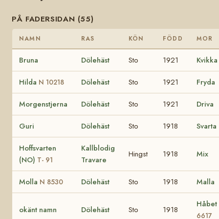
PÅ FADERSIDAN (55)
NAMN
RAS
KÖN
FÖDD
MOR
Bruna
Dölehäst
Sto
1921
Kvikka
Hilda
Dölehäst
Sto
1921
Fryda
N 10218
Morgenstjerna
Dölehäst
Sto
1921
Driva
Guri
Dölehäst
Sto
1918
Svarta
Hoffsvarten
Kallblodig
Hingst
1918
Mix
(NO)
Travare
T- 91
Molla
Dölehäst
Sto
1918
Malla
N 8530
Håbet
okänt namn
Dölehäst
Sto
1918
6617