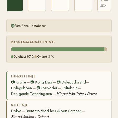
Örland
sto
Foto finns i databasen
RASSAMMANSÄTTNING
Dölehäst 97 %
Okänd 3 %
HINGSTLINJE
📷
Gurre
📷
Kong Dag
📷
Dalegudbrand
—
—
—
Dölegubben
📷
Sterkoder
Toftebrun
—
—
—
Den gamle Toftehingsten
Hingst från Tofte i Dovre
—
STOLINJE
Dokka
Brunt sto född hos Albert Sotaaen
—
—
Sto på Sotåen i Örland