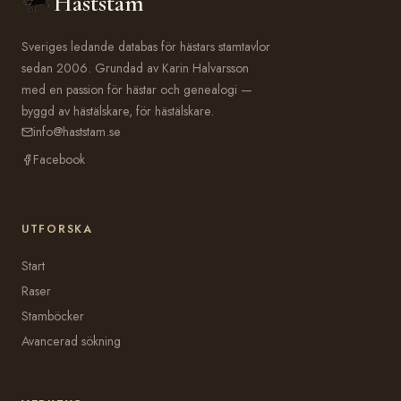
Häststam
Sveriges ledande databas för hästars stamtavlor
sedan 2006. Grundad av Karin Halvarsson
med en passion för hästar och genealogi —
byggd av hästälskare, för hästälskare.
info@haststam.se
Facebook
UTFORSKA
Start
Raser
Stamböcker
Avancerad sökning