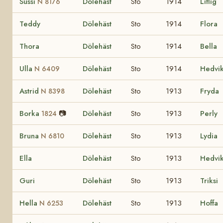
Sussi
Dölehäst
Sto
1914
Liflig
N 8176
Teddy
Dölehäst
Sto
1914
Flora
Thora
Dölehäst
Sto
1914
Bella
Ulla
Dölehäst
Sto
1914
Hedvi
N 6409
Astrid
Dölehäst
Sto
1913
Fryda
N 8398
Borka
📷
Dölehäst
Sto
1913
Perly
1824
Bruna
Dölehäst
Sto
1913
Lydia
N 6810
Ella
Dölehäst
Sto
1913
Hedvi
Guri
Dölehäst
Sto
1913
Triksi
Hella
Dölehäst
Sto
1913
Hoffa
N 6253