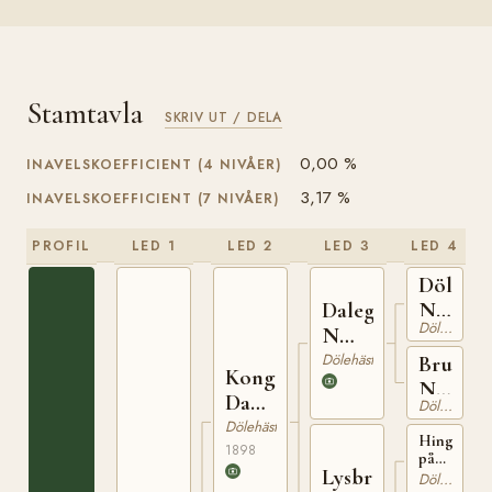
Stamtavla
SKRIV UT / DELA
0,00 %
INAVELSKOEFFICIENT (4 NIVÅER)
3,17 %
INAVELSKOEFFICIENT (7 NIVÅER)
PROFIL
LED 1
LED 2
LED 3
LED 4
Dölegu
N
Dalegudbrand
Dölehäst
169
N
446
Dölehäst
Bruna
Kong
N
Dag
Dölehäst
111
N
Dölehäst
Hingst
620
1898
på
Lysbruna
Tofte
Dölehäst