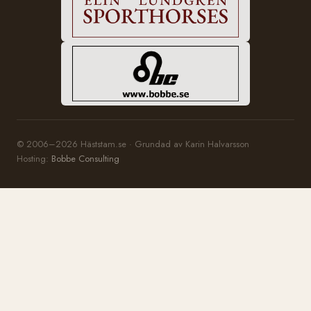
© 2006–2026 Häststam.se · Grundad av Karin Halvarsson
Hosting:
Bobbe Consulting