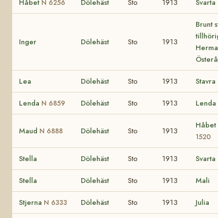
Håbet
Dölehäst
Sto
1913
Svarta
N 6256
Brunt s
tillhör
Inger
Dölehäst
Sto
1913
Herma
Österå
Lea
Dölehäst
Sto
1913
Stavra
Lenda
Dölehäst
Sto
1913
Lenda
N 6859
Håbet
Maud
Dölehäst
Sto
1913
N 6888
1520
Stella
Dölehäst
Sto
1913
Svarta
Stella
Dölehäst
Sto
1913
Mali
Stjerna
Dölehäst
Sto
1913
Julia
N 6333