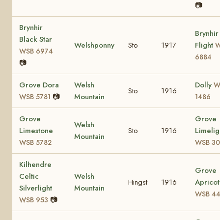
📷
Brynhir
Brynhir
Black Star
Welshponny
Sto
1917
Flight
W
WSB 6974
6884
📷
Grove Dora
Welsh
Dolly
W
Sto
1916
📷
Mountain
WSB 5781
1486
Grove
Grove
Welsh
Limestone
Sto
1916
Limelig
Mountain
WSB 5782
WSB 30
Kilhendre
Grove
Celtic
Welsh
Hingst
1916
Apricot
Silverlight
Mountain
WSB 44
📷
WSB 953