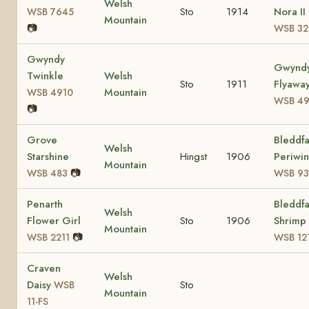
Welsh
Sto
1914
Nora II
WSB 7645
Mountain
📷
WSB 32
Gwyndy
Gwynd
Twinkle
Welsh
Sto
1911
Flyawa
Mountain
WSB 4910
WSB 4
📷
Grove
Bleddf
Welsh
Starshine
Hingst
1906
Periwin
Mountain
📷
WSB 483
WSB 9
Penarth
Bleddf
Welsh
Flower Girl
Sto
1906
Shrimp
Mountain
📷
WSB 2211
WSB 12
Craven
Welsh
Daisy
Sto
WSB
Mountain
11-FS