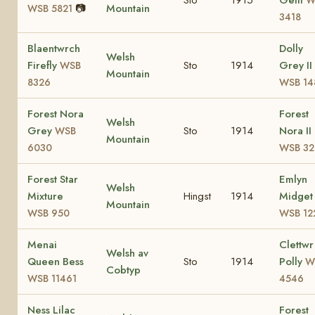
📷
Mountain
WSB 5821
3418
Blaentwrch
Dolly
Welsh
Firefly
Sto
1914
Grey II
WSB
Mountain
8326
WSB 14
Forest Nora
Forest
Welsh
Grey
Sto
1914
Nora II
WSB
Mountain
6030
WSB 32
Forest Star
Emlyn
Welsh
Mixture
Hingst
1914
Midget
Mountain
WSB 950
WSB 12
Menai
Clettwr
Welsh av
Queen Bess
Sto
1914
Polly
W
Cobtyp
WSB 11461
4546
Ness Lilac
Forest