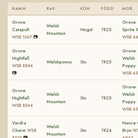
NAMN
RAS
KÖN
FÖDD
MOR
Grove
Grove
Welsh
Catapult
Hingst
1925
Sprite I
Mountain
📷
WSB 1367
WSB 44
Grove
Grove
Nightfall
Welsh
Welshponny
Sto
1925
Poppy
WSB 8544
📷
WSB 65
Grove
Grove
Welsh
Welsh
Nightfall
Sto
1925
Mountain
Poppy
WSB 8544
WSB 65
Vardra
Nance 
Welsh
Charm
Sto
1924
Bryn
WSB
W
Mountain
📷
8325
6962