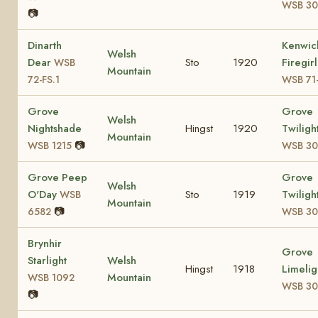
WSB 30
📷
Dinarth
Kenwic
Welsh
Dear
Sto
1920
Firegirl
WSB
Mountain
72-FS.1
WSB 71
Grove
Grove
Welsh
Nightshade
Hingst
1920
Twiligh
Mountain
📷
WSB 1215
WSB 30
Grove Peep
Grove
Welsh
O'Day
Sto
1919
Twiligh
WSB
Mountain
📷
6582
WSB 30
Brynhir
Grove
Starlight
Welsh
Hingst
1918
Limelig
Mountain
WSB 1092
WSB 30
📷