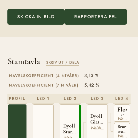
SKICKA IN BILD
RAPPORTERA FEL
Stamtavla
SKRIV UT / DELA
3,13 %
INAVELSKOEFFICIENT (4 NIVÅER)
5,42 %
INAVELSKOEFFICIENT (7 NIVÅER)
PROFIL
LED 1
LED 2
LED 3
LED 4
Flower
of
Dyoll
Welsh Mountain
Glasallt
Wales
Dyoll
Brunt
WSB
Welsh Mountain
Starlight
sto
438
Welsh Mountain
från
WSB
Welsh Mountain