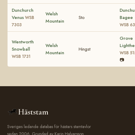
Dunchurch
Dunchu
Welsh
Venus
Sto
Bagee
WSB
Mountain
7303
WSB 63
Grove
Wentworth
Welsh
Lighthe
Snowball
Hingst
Mountain
WSB 51
WSB 1731
📷
Häststam
Sveriges ledande databas för hästars stamtavlor
sedan 2006. Grundad av Karin Halvarsson