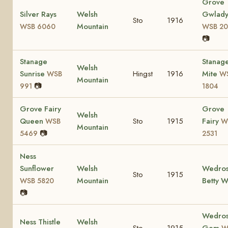
Grove
Silver Rays
Welsh
Gwlady
Sto
1916
Mountain
WSB 6060
WSB 2
📷
Stanage
Stanag
Welsh
Sunrise
Hingst
1916
Mite
WSB
W
Mountain
📷
991
1804
Grove Fairy
Grove
Welsh
Queen
Sto
1915
Fairy
WSB
W
Mountain
📷
5469
2531
Ness
Sunflower
Welsh
Wedro
Sto
1915
Mountain
Betty 
WSB 5820
📷
Wedro
Ness Thistle
Welsh
Sto
1915
Gem
W