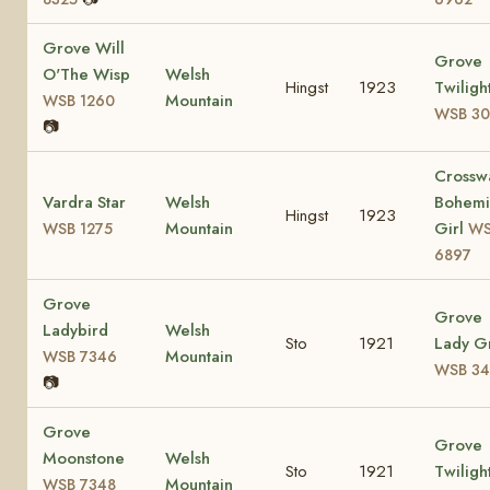
Grove Will
Grove
O'The Wisp
Welsh
Hingst
1923
Twiligh
Mountain
WSB 1260
WSB 30
📷
Crossw
Vardra Star
Welsh
Bohemi
Hingst
1923
Mountain
Girl
WSB 1275
WS
6897
Grove
Grove
Ladybird
Welsh
Sto
1921
Lady G
Mountain
WSB 7346
WSB 34
📷
Grove
Grove
Moonstone
Welsh
Sto
1921
Twiligh
Mountain
WSB 7348