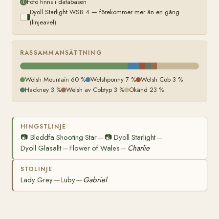
Foto finns i databasen
Dyoll Starlight WSB 4 — förekommer mer än en gång
(linjeavel)
RASSAMMANSÄTTNING
Welsh Mountain 60 %
Welshponny 7 %
Welsh Cob 3 %
Hackney 3 %
Welsh av Cobtyp 3 %
Okänd 23 %
HINGSTLINJE
📷
Bleddfa Shooting Star
📷
Dyoll Starlight
—
—
Dyoll Glasallt
Flower of Wales
Charlie
—
—
STOLINJE
Lady Grey
Luby
Gabriel
—
—