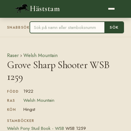
Häststam
SÖK
SNABBSÖK
Raser
›
Welsh Mountain
Grove Sharp Shooter WSB
1259
1922
FÖDD
Welsh Mountain
RAS
Hingst
KÖN
STAMBÖCKER
Welsh Pony Stud Book - WSB
WSB 1259