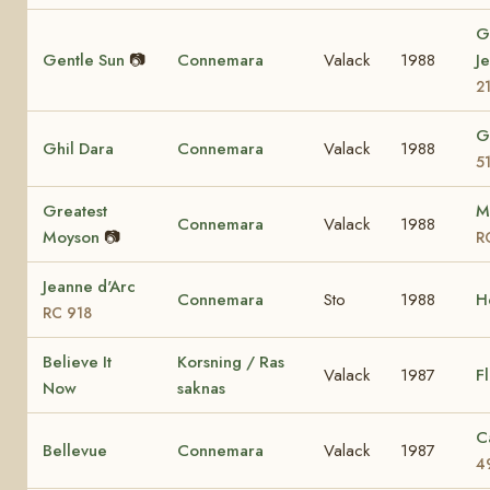
G
Gentle Sun
📷
Connemara
Valack
1988
J
2
G
Ghil Dara
Connemara
Valack
1988
5
Greatest
M
Connemara
Valack
1988
Moyson
📷
R
Jeanne d'Arc
Connemara
Sto
1988
H
RC 918
Believe It
Korsning / Ras
Valack
1987
Fl
Now
saknas
C
Bellevue
Connemara
Valack
1987
4