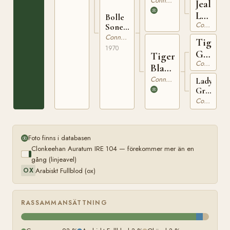
95
Connemara
Jealous
Lady
Bolle
Connemara
RC
Sonett
RC 171
Connemara
9
Tiger
1970
Gill
Tiger
Connemara
IRE
Blaze
68
RC
Connemara
Lady
Grey
22
2nd
Connemara
IRE
1606
Foto finns i databasen
Clonkeehan Auratum IRE 104 — förekommer mer än en
gång (linjeavel)
Arabiskt Fullblod (ox)
OX
RASSAMMANSÄTTNING