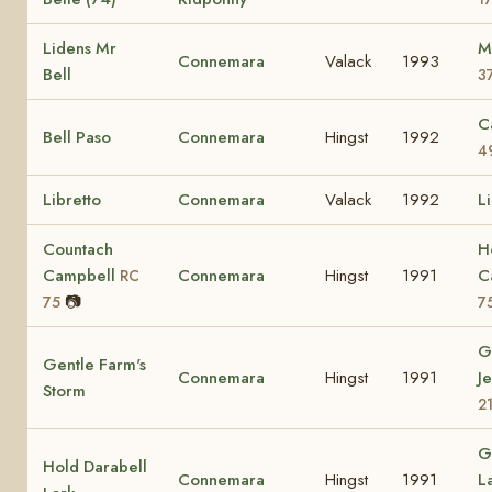
Lidens Mr
M
Connemara
Valack
1993
Bell
3
C
Bell Paso
Connemara
Hingst
1992
4
Libretto
Connemara
Valack
1992
L
Countach
H
Campbell
Connemara
Hingst
1991
C
RC
📷
75
7
G
Gentle Farm's
Connemara
Hingst
1991
J
Storm
2
G
Hold Darabell
Connemara
Hingst
1991
L