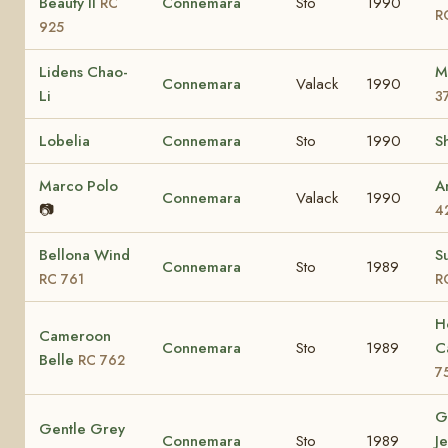
Beauty II
Connemara
Sto
1990
RC
R
925
Lidens Chao-
M
Connemara
Valack
1990
Li
3
Lobelia
Connemara
Sto
1990
S
Marco Polo
A
Connemara
Valack
1990
📷
4
Bellona Wind
S
Connemara
Sto
1989
RC 761
R
H
Cameroon
Connemara
Sto
1989
C
Belle
RC 762
7
G
Gentle Grey
Connemara
Sto
1989
J