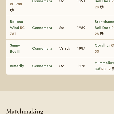
Connemara
Sto
1991
Bell Dara
R
RC 988
📷
28
📷
Bellona
Brantsham
Wind
Connemara
Sto
1989
Bell Dara
RC
R
📷
761
28
Sunny
Corall-Li
R
Connemara
Valack
1987
Boy III
50
Hummelbr
Butterfly
Connemara
Sto
1978
Daf

RC 12
Matchmaking