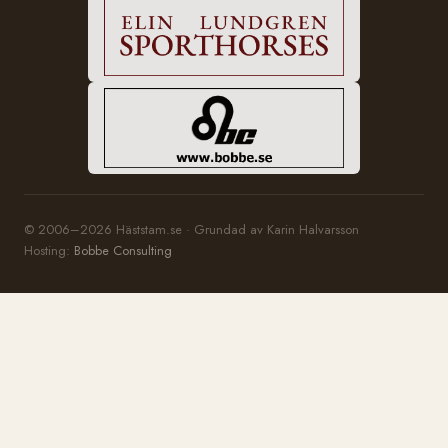
© 2006–2026 Häststam.se · Grundad av Karin Halvarsson
Hosting:
Bobbe Consulting