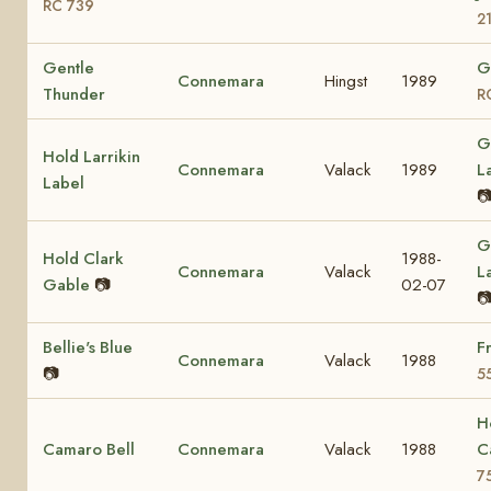
RC 739
2
Gentle
G
Connemara
Hingst
1989
Thunder
R
G
Hold Larrikin
Connemara
Valack
1989
L
Label

G
Hold Clark
1988-
Connemara
Valack
L
Gable
📷
02-07

Bellie's Blue
F
Connemara
Valack
1988
📷
5
H
Camaro Bell
Connemara
Valack
1988
C
7