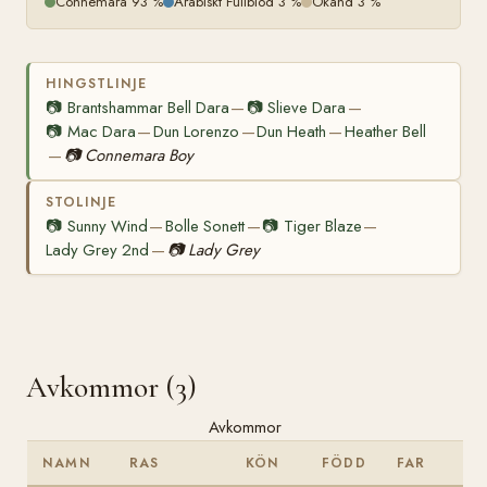
Connemara 93 %
Arabiskt Fullblod 3 %
Okänd 3 %
HINGSTLINJE
📷
Brantshammar Bell Dara
📷
Slieve Dara
—
—
📷
Mac Dara
Dun Lorenzo
Dun Heath
Heather Bell
—
—
—
📷
Connemara Boy
—
STOLINJE
📷
Sunny Wind
Bolle Sonett
📷
Tiger Blaze
—
—
—
Lady Grey 2nd
📷
Lady Grey
—
Avkommor (3)
Avkommor
NAMN
RAS
KÖN
FÖDD
FAR