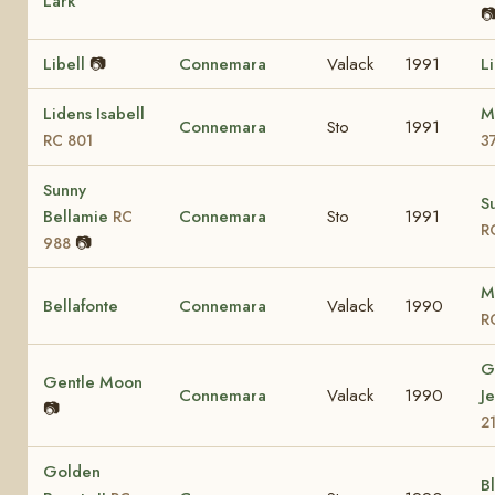
Lark

Libell
📷
Connemara
Valack
1991
L
Lidens Isabell
M
Connemara
Sto
1991
RC 801
3
Sunny
S
Bellamie
Connemara
Sto
1991
RC
R
📷
988
M
Bellafonte
Connemara
Valack
1990
R
G
Gentle Moon
Connemara
Valack
1990
J
📷
2
Golden
B