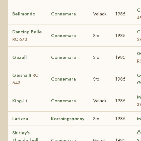
C
Bellmondo
Connemara
Valack
1985
4
Dancing Belle
C
Connemara
Sto
1985
RC 673
2
G
Gazell
Connemara
Sto
1985
R
Geisha II
G
RC
Connemara
Sto
1985
G
643
M
King-Li
Connemara
Valack
1985
3
Larizza
Korsningsponny
Sto
1985
M
Shirley's
Ö
Thunderbell
Connemara
Hingst
1985
S