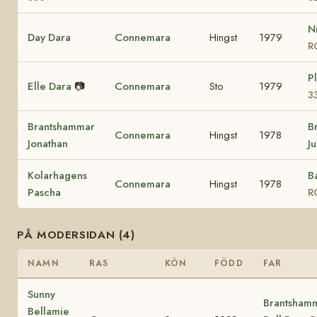
N
Day Dara
Connemara
Hingst
1979
R
P
Elle Dara
📷
Connemara
Sto
1979
3
Brantshammar
B
Connemara
Hingst
1978
Jonathan
J
Kolarhagens
B
Connemara
Hingst
1978
Pascha
R
PÅ MODERSIDAN (4)
NAMN
RAS
KÖN
FÖDD
FAR
Sunny
Brantsham
Bellamie