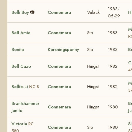
1983-
Belli Boy
📷
Connemara
Valack
H
05-29
M
Bell Amie
Connemara
Sto
1983
R
Bonita
Korsningsponny
Sto
1983
B
C
Bell Cazo
Connemara
Hingst
1982
4
M
Bellie-Li
Connemara
Hingst
1982
NC 8
3
Brantshammar
B
Connemara
Hingst
1980
Junito
J
Victoria
S
RC
Connemara
Sto
1980
580
8