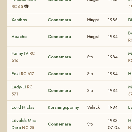
📷
RC 65
4
Xanthos
Connemara
Hingst
1985
D
B
Apache
Connemara
Hingst
1984
R
Fanny IV
M
RC
Connemara
Sto
1984
616
R
Foxi
Connemara
Sto
1984
H
RC 617
Lady-Li
M
RC
Connemara
Sto
1984
571
3
Lord Niclas
Korsningsponny
Valack
1984
L
Lövalds Miss
1983-
H
Connemara
Sto
Dara
07-04
NC 25
N