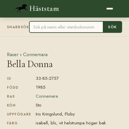
Häststam
SÖK
SNABBSÖK
Raser
›
Connemara
Bella Donna
33-85-2757
ID
1985
FÖDD
Connemara
RAS
Sto
KÖN
Iris Kringslund, Floby
UPPFÖDARE
isabell, bls, vit helstrumpa höger bak
FÄRG