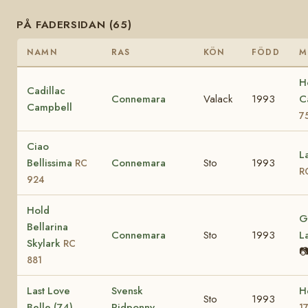
PÅ FADERSIDAN (65)
NAMN
RAS
KÖN
FÖDD
M
H
Cadillac
Connemara
Valack
1993
C
Campbell
7
Ciao
L
Bellissima
Connemara
Sto
1993
RC
R
924
Hold
G
Bellarina
Connemara
Sto
1993
L
Skylark
RC

881
Last Love
Svensk
H
Sto
1993
Belle (74)
Ridponny
1