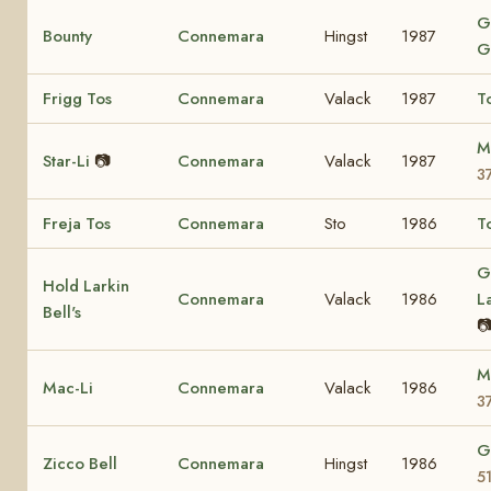
G
Bounty
Connemara
Hingst
1987
G
Frigg Tos
Connemara
Valack
1987
T
M
Star-Li
📷
Connemara
Valack
1987
3
Freja Tos
Connemara
Sto
1986
T
G
Hold Larkin
Connemara
Valack
1986
L
Bell's

M
Mac-Li
Connemara
Valack
1986
3
G
Zicco Bell
Connemara
Hingst
1986
5