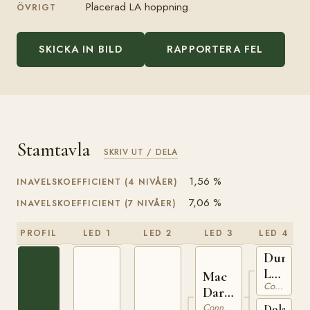
Placerad LA hoppning.
ÖVRIGT
SKICKA IN BILD
RAPPORTERA FEL
Stamtavla
SKRIV UT / DELA
1,56 %
INAVELSKOEFFICIENT (4 NIVÅER)
7,06 %
INAVELSKOEFFICIENT (7 NIVÅER)
PROFIL
LED 1
LED 2
LED 3
LED 4
Dun
Lorenz
Mac
Connemara
IRE
Dara
55
IRE
Connemara
Dolan