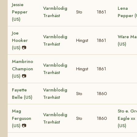
Jessie
Varmblodig
Lena
Pepper
Sto
1861
Travhäst
Pepper (
(US)
Joe
Varmblodig
Ware Ma
Hooker
Hingst
1861
Travhäst
(US)
(US)
📷
Mambrino
Varmblodig
Champion
Hingst
1861
Travhäst
(US)
📷
Fayette
Varmblodig
Sto
1860
Belle (US)
Travhäst
Mag
Sto e. Gr
Varmblodig
Ferguson
Sto
1860
Eagle xx
Travhäst
(US)
📷
(US)