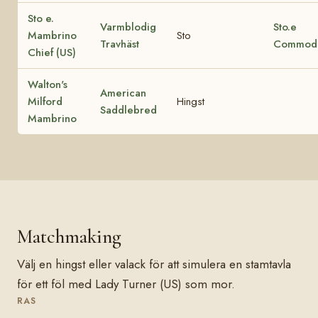
Sto e.
Varmblodig
Sto.e
Mambrino
Sto
Travhäst
Commod
Chief (US)
Walton's
American
Milford
Hingst
Saddlebred
Mambrino
Matchmaking
Välj en hingst eller valack för att simulera en stamtavla
för ett föl med Lady Turner (US) som mor.
RAS