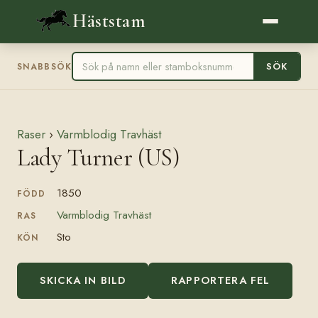
Häststam
SÖK
SNABBSÖK
Raser
›
Varmblodig Travhäst
Lady Turner (US)
1850
FÖDD
Varmblodig Travhäst
RAS
Sto
KÖN
SKICKA IN BILD
RAPPORTERA FEL