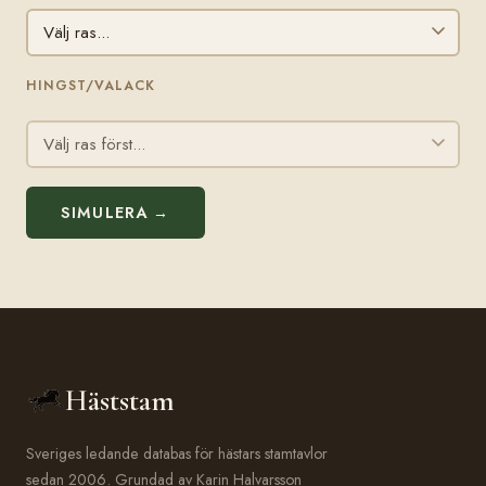
HINGST/VALACK
SIMULERA →
Häststam
Sveriges ledande databas för hästars stamtavlor
sedan 2006. Grundad av Karin Halvarsson