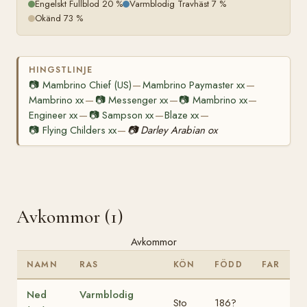
Engelskt Fullblod 20 %
Varmblodig Travhäst 7 %
Okänd 73 %
HINGSTLINJE
📷
Mambrino Chief (US)
Mambrino Paymaster xx
—
—
Mambrino xx
📷
Messenger xx
📷
Mambrino xx
—
—
—
Engineer xx
📷
Sampson xx
Blaze xx
—
—
—
📷
Flying Childers xx
📷
Darley Arabian ox
—
Avkommor (1)
Avkommor
NAMN
RAS
KÖN
FÖDD
FAR
Ned
Varmblodig
Sto
186?