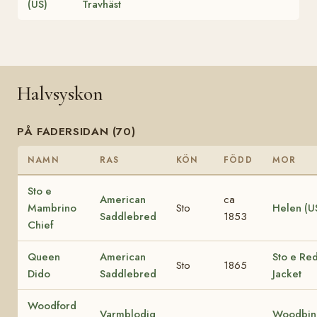
(US)
Travhäst
Halvsyskon
PÅ FADERSIDAN (70)
NAMN
RAS
KÖN
FÖDD
MOR
Sto e
American
ca
Mambrino
Sto
Helen (U
Saddlebred
1853
Chief
Queen
American
Sto e Re
Sto
1865
Dido
Saddlebred
Jacket
Woodford
Varmblodig
Woodbin