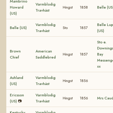
Mambrino
Varmblodig
Howard
Hingst
1858
Belle (US
Travhäst
(US)
Varmblodig
Belle Lu
Belle (US)
Sto
1857
Travhäst
(US)
Sto e.
Downing
Brown
American
Hingst
1857
Bay
Chief
Saddlebred
Messeng
xx
Ashland
Varmblodig
Hingst
1856
(US)
Travhäst
Ericsson
Varmblodig
Hingst
1856
Mrs Caud
(US)
📷
Travhäst
Kentucky
Varmblodig