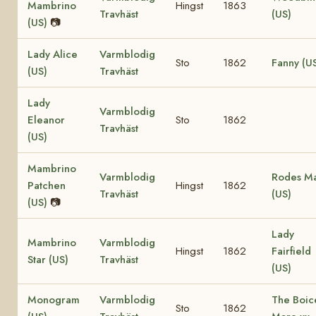
Mambrino
Hingst
1863
Travhäst
(US)
(US)
📷
Lady Alice
Varmblodig
Sto
1862
Fanny (U
(US)
Travhäst
Lady
Varmblodig
Eleanor
Sto
1862
Travhäst
(US)
Mambrino
Varmblodig
Rodes M
Patchen
Hingst
1862
Travhäst
(US)
(US)
📷
Lady
Mambrino
Varmblodig
Hingst
1862
Fairfield
Star (US)
Travhäst
(US)
Monogram
Varmblodig
The Boic
Sto
1862