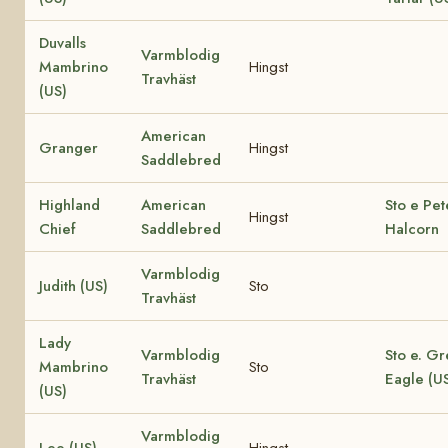
Duvalls
Varmblodig
Mambrino
Hingst
Travhäst
(US)
American
Granger
Hingst
Saddlebred
Highland
American
Sto e Pet
Hingst
Chief
Saddlebred
Halcorn
Varmblodig
Judith (US)
Sto
Travhäst
Lady
Varmblodig
Sto e. Gr
Mambrino
Sto
Travhäst
Eagle (U
(US)
Varmblodig
Lee (US)
Hingst