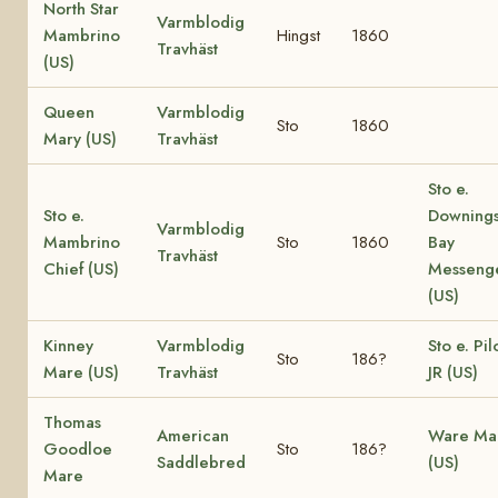
North Star
Varmblodig
Mambrino
Hingst
1860
Travhäst
(US)
Queen
Varmblodig
Sto
1860
Mary (US)
Travhäst
Sto e.
Sto e.
Downing
Varmblodig
Mambrino
Sto
1860
Bay
Travhäst
Chief (US)
Messeng
(US)
Kinney
Varmblodig
Sto e. Pil
Sto
186?
Mare (US)
Travhäst
JR (US)
Thomas
American
Ware Ma
Goodloe
Sto
186?
Saddlebred
(US)
Mare