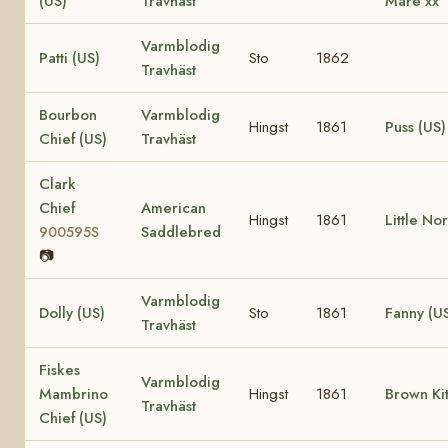
(US)
Travhäst
Mare xx
Varmblodig
Patti (US)
Sto
1862
Travhäst
Bourbon
Varmblodig
Hingst
1861
Puss (US)
Chief (US)
Travhäst
Clark
Chief
American
Hingst
1861
Little No
Saddlebred
900595S
📷
Varmblodig
Dolly (US)
Sto
1861
Fanny (U
Travhäst
Fiskes
Varmblodig
Mambrino
Hingst
1861
Brown Kit
Travhäst
Chief (US)