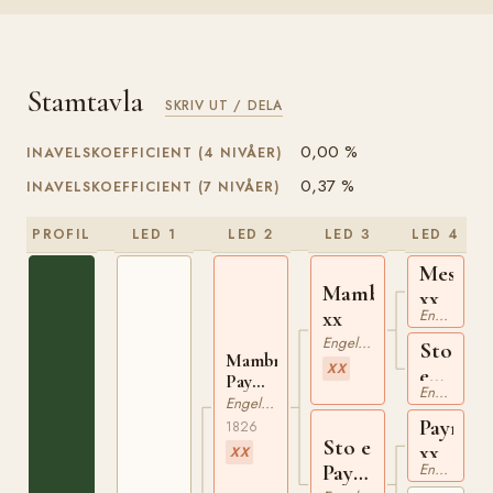
Stamtavla
SKRIV UT / DELA
0,00 %
INAVELSKOEFFICIENT (4 NIVÅER)
0,37 %
INAVELSKOEFFICIENT (7 NIVÅER)
PROFIL
LED 1
LED 2
LED 3
LED 4
Messen
Mambrino
xx
Engelskt Fullblod
xx
Engelskt Fullblod
Sto
Mambrino
XX
e
Paymaster
Engelskt Fullblod
Sourco
xx
Engelskt Fullblod
xx
Paymast
1826
Sto e
xx
XX
Engelskt Fullblod
Paymaster