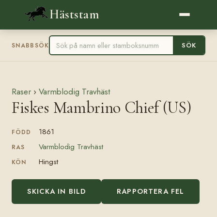
Häststam
SÖK
SNABBSÖK
Raser
›
Varmblodig Travhäst
Fiskes Mambrino Chief (US)
1861
FÖDD
Varmblodig Travhäst
RAS
Hingst
KÖN
SKICKA IN BILD
RAPPORTERA FEL