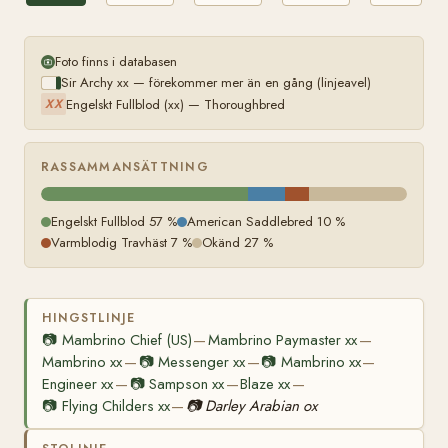
Foto finns i databasen
Sir Archy xx — förekommer mer än en gång (linjeavel)
Engelskt Fullblod (xx) — Thoroughbred
XX
RASSAMMANSÄTTNING
Engelskt Fullblod 57 %
American Saddlebred 10 %
Varmblodig Travhäst 7 %
Okänd 27 %
HINGSTLINJE
📷
Mambrino Chief (US)
Mambrino Paymaster xx
—
—
Mambrino xx
📷
Messenger xx
📷
Mambrino xx
—
—
—
Engineer xx
📷
Sampson xx
Blaze xx
—
—
—
📷
Flying Childers xx
📷
Darley Arabian ox
—