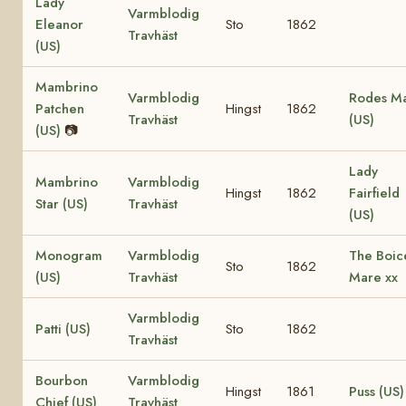
Lady
Varmblodig
Eleanor
Sto
1862
Travhäst
(US)
Mambrino
Varmblodig
Rodes M
Patchen
Hingst
1862
Travhäst
(US)
(US)
📷
Lady
Mambrino
Varmblodig
Hingst
1862
Fairfield
Star (US)
Travhäst
(US)
Monogram
Varmblodig
The Boic
Sto
1862
(US)
Travhäst
Mare xx
Varmblodig
Patti (US)
Sto
1862
Travhäst
Bourbon
Varmblodig
Hingst
1861
Puss (US)
Chief (US)
Travhäst