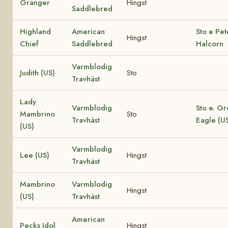
Granger
Hingst
Saddlebred
Highland
American
Sto e Pet
Hingst
Chief
Saddlebred
Halcorn
Varmblodig
Judith (US)
Sto
Travhäst
Lady
Varmblodig
Sto e. Gr
Mambrino
Sto
Travhäst
Eagle (U
(US)
Varmblodig
Lee (US)
Hingst
Travhäst
Mambrino
Varmblodig
Hingst
(US)
Travhäst
American
Pecks Idol
Hingst