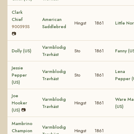
Clark
Chief
American
Hingst
1861
Little No
Saddlebred
900595S
📷
Varmblodig
Dolly (US)
Sto
1861
Fanny (U
Travhäst
Jessie
Varmblodig
Lena
Pepper
Sto
1861
Travhäst
Pepper (
(US)
Joe
Varmblodig
Ware Ma
Hooker
Hingst
1861
Travhäst
(US)
(US)
📷
Mambrino
Varmblodig
Champion
Hingst
1861