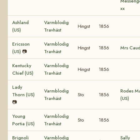
Messeng
xx
Ashland
Varmblodig
Hingst
1856
(US)
Travhäst
Ericsson
Varmblodig
Hingst
1856
Mrs Caud
(US)
📷
Travhäst
Kentucky
Varmblodig
Hingst
1856
Chief (US)
Travhäst
Lady
Varmblodig
Rodes M
Thorn (US)
Sto
1856
Travhäst
(US)
📷
Young
Varmblodig
Sto
1856
Portia (US)
Travhäst
Brignoli
Varmblodig
Sally