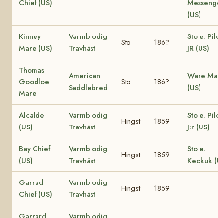
Chief (US)
Messeng
(US)
Kinney
Varmblodig
Sto e. Pil
Sto
186?
Mare (US)
Travhäst
JR (US)
Thomas
American
Ware Ma
Goodloe
Sto
186?
Saddlebred
(US)
Mare
Alcalde
Varmblodig
Sto e. Pil
Hingst
1859
(US)
Travhäst
J:r (US)
Bay Chief
Varmblodig
Sto e.
Hingst
1859
(US)
Travhäst
Keokuk (
Garrad
Varmblodig
Hingst
1859
Chief (US)
Travhäst
Garrard
Varmblodig