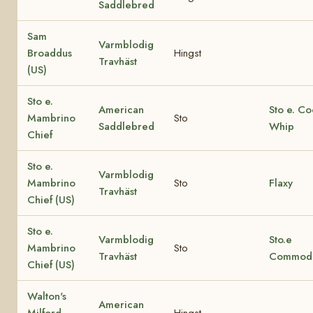
Saddlebred
Sam
Varmblodig
Broaddus
Hingst
Travhäst
(US)
Sto e.
American
Sto e. Co
Mambrino
Sto
Saddlebred
Whip
Chief
Sto e.
Varmblodig
Mambrino
Sto
Flaxy
Travhäst
Chief (US)
Sto e.
Varmblodig
Sto.e
Mambrino
Sto
Travhäst
Commod
Chief (US)
Walton's
American
Milford
Hingst