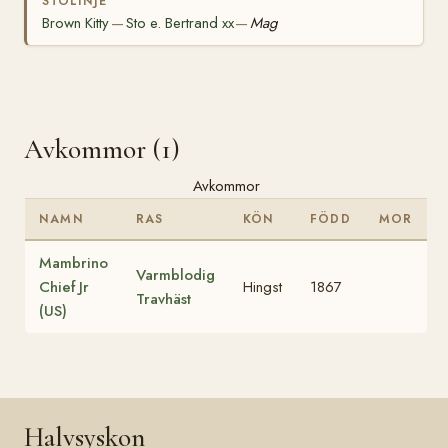
STOLINJE
Brown Kitty
Sto e. Bertrand xx
Mag
—
—
Avkommor (1)
Avkommor
NAMN
RAS
KÖN
FÖDD
MOR
Mambrino
Varmblodig
Chief Jr
Hingst
1867
Travhäst
(US)
Halvsyskon