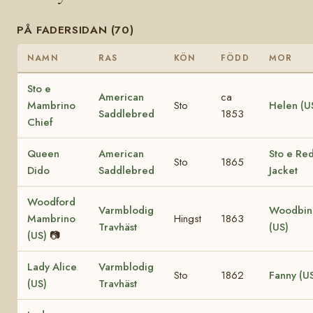
PÅ FADERSIDAN (70)
NAMN
RAS
KÖN
FÖDD
MOR
Sto e
American
ca
Mambrino
Sto
Helen (U
Saddlebred
1853
Chief
Queen
American
Sto e Re
Sto
1865
Dido
Saddlebred
Jacket
Woodford
Varmblodig
Woodbin
Mambrino
Hingst
1863
Travhäst
(US)
(US)
📷
Lady Alice
Varmblodig
Sto
1862
Fanny (U
(US)
Travhäst