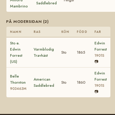
Saddlebred
Mambrino
PÅ MODERSIDAN (2)
NAMN
RAS
KÖN
FÖDD
FAR
Sto e.
Edwin
Edwin
Varmblodig
Forrest
Sto
1865
Forrest
Travhäst
1901S
(US)
📷
Edwin
Belle
American
Forrest
Thornton
Sto
1860
Saddlebred
1901S
903463M
📷