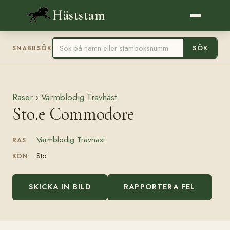
Häststam
SÖK
SNABBSÖK
Raser
›
Varmblodig Travhäst
Sto.e Commodore
Varmblodig Travhäst
RAS
Sto
KÖN
SKICKA IN BILD
RAPPORTERA FEL