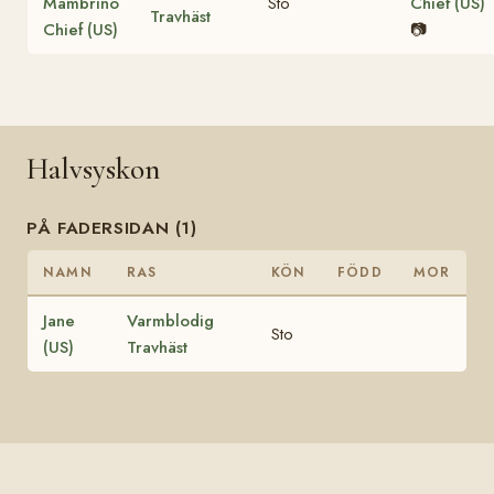
Mambrino
Sto
Chief (US)
Travhäst
Chief (US)
📷
Halvsyskon
PÅ FADERSIDAN (1)
NAMN
RAS
KÖN
FÖDD
MOR
Jane
Varmblodig
Sto
(US)
Travhäst