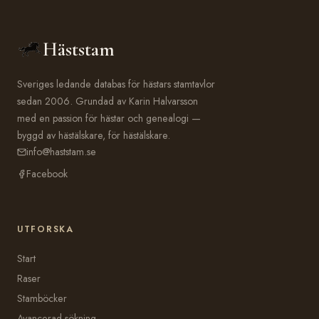
Häststam
Sveriges ledande databas för hästars stamtavlor
sedan 2006. Grundad av Karin Halvarsson
med en passion för hästar och genealogi —
byggd av hästälskare, för hästälskare.
info@haststam.se
Facebook
UTFORSKA
Start
Raser
Stamböcker
Avancerad sökning