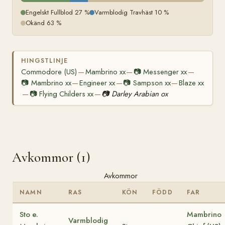
Engelskt Fullblod 27 %
Varmblodig Travhäst 10 %
Okänd 63 %
HINGSTLINJE
Commodore (US)
Mambrino xx
📷
Messenger xx
—
—
—
📷
Mambrino xx
Engineer xx
📷
Sampson xx
Blaze xx
—
—
—
📷
Flying Childers xx
📷
Darley Arabian ox
—
—
Avkommor (1)
Avkommor
NAMN
RAS
KÖN
FÖDD
FAR
Sto e.
Mambrino
Varmblodig