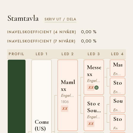
Stamtavla
SKRIV UT / DELA
0,00 %
INAVELSKOEFFICIENT (4 NIVÅER)
0,00 %
INAVELSKOEFFICIENT (7 NIVÅER)
PROFIL
LED 1
LED 2
LED 3
LED 4
Mambri
Messenger
xx
xx
Engelskt Fullblod
Engelskt Fullblod
Mambrino
Sto
XX
xx
e
Engelskt Fullblod
Turf
Engelskt Fullblod
Sourco
1806
xx
Sto e
xx
XX
Sourcout
Engelskt Fullblod
xx
Engelskt Fullblod
Sto
Commodore
XX
e
(US)
Engelskt Fullblod
Whirlig