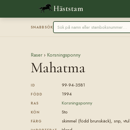
Häststam
SNABBSÖK
Raser
›
Korsningsponny
Mahatma
99-94-3581
ID
1994
FÖDD
Korsningsponny
RAS
Sto
KÖN
skimmel (född brunskäck), snp, vtul
FÄRG
Irland