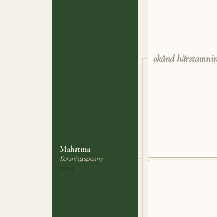
okänd härstamni
Mahatma
Korsningsponny
1994