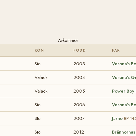
Avkommor
KÖN
FÖDD
FAR
Sto
2003
Verona's B
Valack
2004
Verona's G
Valack
2005
Power Boy
Sto
2006
Verona's B
Sto
2007
Jarno
RP 14
Sto
2012
Brännornas