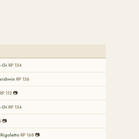
o-Gi
RP 134
ershwin
RP 136
📷
RP 112
o-Gi
RP 134
📷
5
 Rigoletto
📷
RP 168