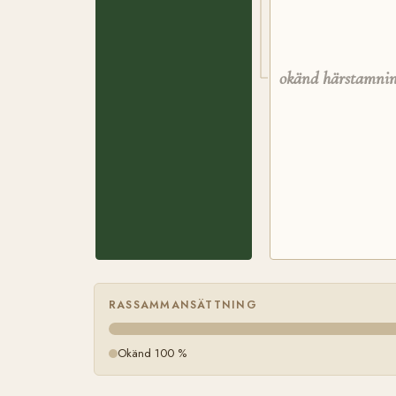
okänd härstamni
RASSAMMANSÄTTNING
Okänd 100 %