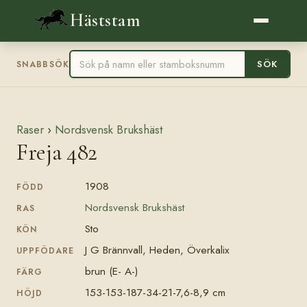
Häststam
SÖK
SNABBSÖK
Raser
›
Nordsvensk Brukshäst
Freja 482
1908
FÖDD
Nordsvensk Brukshäst
RAS
Sto
KÖN
J G Brännvall, Heden, Överkalix
UPPFÖDARE
brun (E- A-)
FÄRG
153-153-187-34-21-7,6-8,9 cm
HÖJD