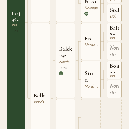
N 20
126
Dölehäst
Stella
Freja
Dölehäst
482
Nordsvensk Brukshäst
Balder
1908
87
Fix
Nordsvensk Brukshäst
Nordsvensk Brukshäst
Nordsven
Balder
sto
192
Nordsvensk Brukshäst
Bonapa
1890
39
Sto
Nordsvensk Brukshäst
e.
Nordsven
Nordsvensk Brukshäst
sto
Bella
Nordsvensk Brukshäst