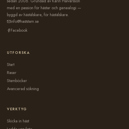
sedan 2006. Grundad av Karin Halvarsson
med en passion för hästar och genealogi —
byggd av hästälskare, för hästälskare.
info@haststam.se
Facebook
UTFORSKA
Start
Raser
Stamböcker
Avancerad sökning
VERKTYG
Skicka in häst
Ladda upp foto