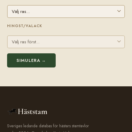
HINGST/VALACK
SIMULERA →
Häststam
Sveriges ledande databas för hästars stamtavlor