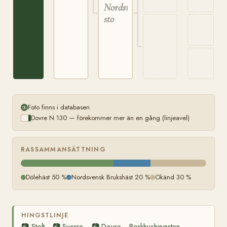
Nordsvenskt
sto
Foto finns i databasen
Dovre N 130 — förekommer mer än en gång (linjeavel)
RASSAMMANSÄTTNING
Dölehäst 50 %
Nordsvensk Brukshäst 20 %
Okänd 30 %
HINGSTLINJE
📷
Stolt
📷
Sverre
📷
Dovre
Borkhushingsten
—
—
—
—