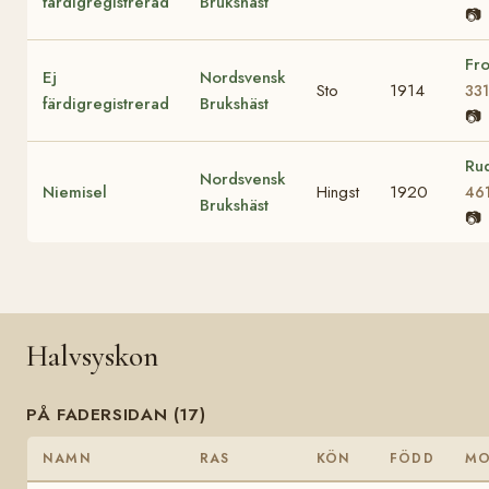
färdigregistrerad
Brukshäst
📷
Fr
Ej
Nordsvensk
Sto
1914
331
färdigregistrerad
Brukshäst
📷
Ru
Nordsvensk
Niemisel
Hingst
1920
46
Brukshäst
📷
Halvsyskon
PÅ FADERSIDAN (17)
NAMN
RAS
KÖN
FÖDD
M