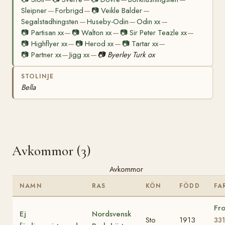
Sleipner
Forbrigd
📷
Veikle Balder
—
—
—
Segalstadhingsten
Huseby-Odin
Odin xx
—
—
—
📷
Partisan xx
📷
Walton xx
📷
Sir Peter Teazle xx
—
—
—
📷
Highflyer xx
📷
Herod xx
📷
Tartar xx
—
—
—
📷
Partner xx
Jigg xx
📷
Byerley Turk ox
—
—
STOLINJE
Bella
Avkommor (3)
Avkommor
NAMN
RAS
KÖN
FÖDD
FA
Fr
Ej
Nordsvensk
Sto
1913
331