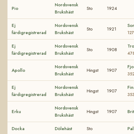
Nordsvensk
Pio
Sto
1924
Brukshäst
Ej
Nordsvensk
So
Sto
1921
färdigregistrerad
Brukshäst
12
Ej
Nordsvensk
Tro
Sto
1908
färdigregistrerad
Brukshäst
47
Nordsvensk
Fjo
Apollo
Hingst
1907
Brukshäst
35
Ej
Nordsvensk
Fin
Hingst
1907
färdigregistrerad
Brukshäst
35
Nordsvensk
Erku
Hingst
1907
Bri
Brukshäst
Docka
Dölehäst
Sto
Pa