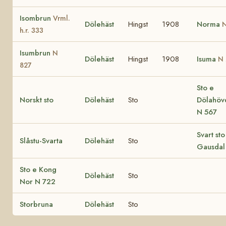
Isombrun
Vrml.
Dölehäst
Hingst
1908
Norma
N
h.r. 333
Isumbrun
N
Dölehäst
Hingst
1908
Isuma
N
827
Sto e
Norskt sto
Dölehäst
Sto
Dölahöv
N 567
Svart sto
Slåstu-Svarta
Dölehäst
Sto
Gausdal
Sto e Kong
Dölehäst
Sto
Nor N 722
Storbruna
Dölehäst
Sto