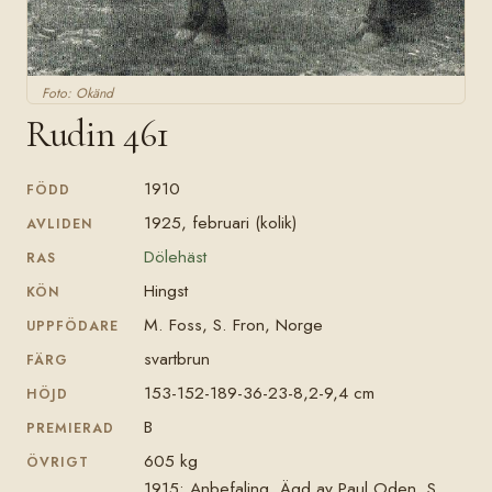
Foto: Okänd
Rudin 461
1910
FÖDD
1925, februari (kolik)
AVLIDEN
Dölehäst
RAS
Hingst
KÖN
M. Foss, S. Fron, Norge
UPPFÖDARE
svartbrun
FÄRG
153-152-189-36-23-8,2-9,4 cm
HÖJD
B
PREMIERAD
605 kg
ÖVRIGT
1915: Anbefaling. Ägd av Paul Oden, S.