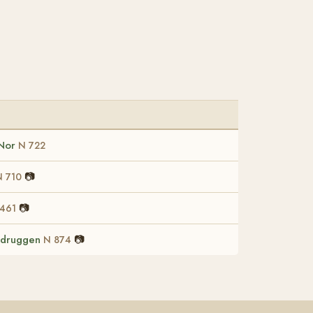
 Nor
N 722
📷
N 710
📷
461
udruggen
📷
N 874