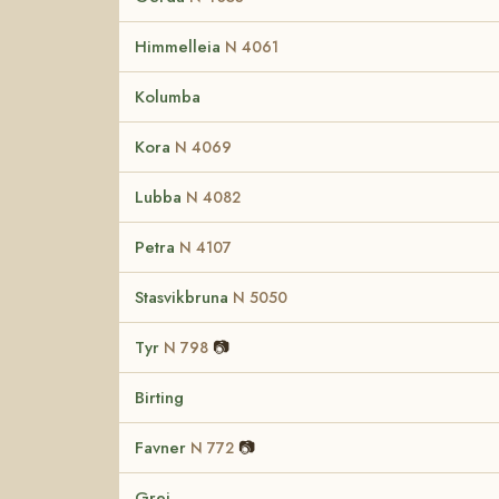
Himmelleia
N 4061
Kolumba
Kora
N 4069
Lubba
N 4082
Petra
N 4107
Stasvikbruna
N 5050
Tyr
📷
N 798
Birting
Favner
📷
N 772
Grei