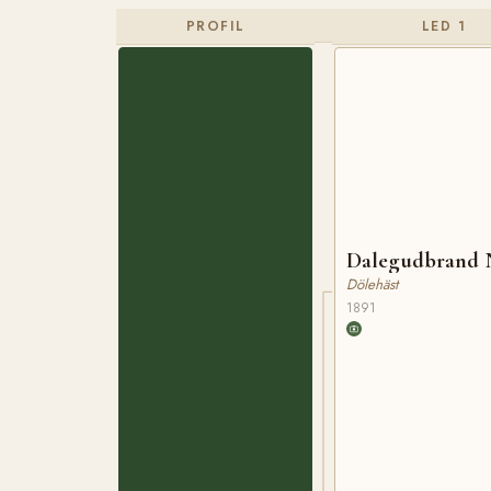
PROFIL
LED 1
Dalegudbrand 
Dölehäst
1891