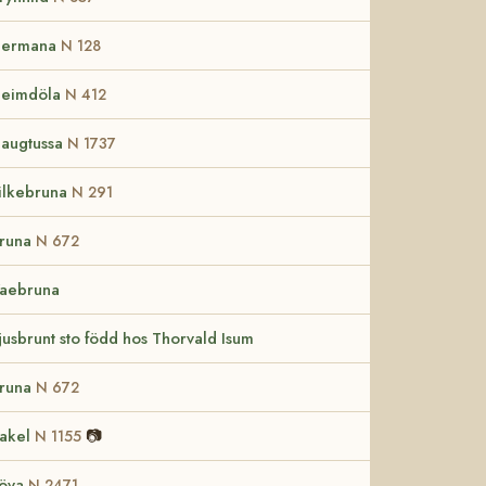
ermana
N 128
eimdöla
N 412
augtussa
N 1737
ilkebruna
N 291
runa
N 672
aebruna
jusbrunt sto född hos Thorvald Isum
runa
N 672
akel
📷
N 1155
öva
N 2471