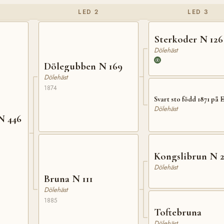
LED 2
LED 3
Sterkoder N 126
Dölehäst
Dölegubben N 169
Dölehäst
1874
Svart sto född 1871 på 
Dölehäst
N 446
Kongslibrun N 2
Dölehäst
Bruna N 111
Dölehäst
1885
Toftebruna
Dölehäst