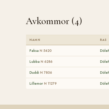
Avkommor (4)
NAMN
RAS
Faksa
Döleh
N 5420
Lubba
Döleh
N 6286
Duddi
Döleh
N 7806
Lillemor
Döleh
N 11279