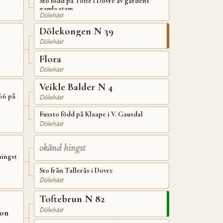
Sto född på Tofte i Dovre av gårdens
gamla stam
Dölehäst
Dölekongen N 39
Dölehäst
Flora
Dölehäst
Veikle Balder N 4
66 på
Dölehäst
Fuxsto född på Klaape i V. Gausdal
Dölehäst
okänd hingst
hingst
Sto från Tallerås i Dovre
Dölehäst
Toftebrun N 82
Dölehäst
ron