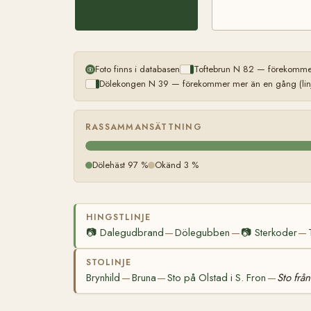
Foto finns i databasen
Toftebrun N 82 — förekommer
Dölekongen N 39 — förekommer mer än en gång (linj
RASSAMMANSÄTTNING
Dölehäst 97 %
Okänd 3 %
HINGSTLINJE
📷
Dalegudbrand
Dölegubben
📷
Sterkoder
—
—
—
STOLINJE
Brynhild
Bruna
Sto på Olstad i S. Fron
Sto frå
—
—
—