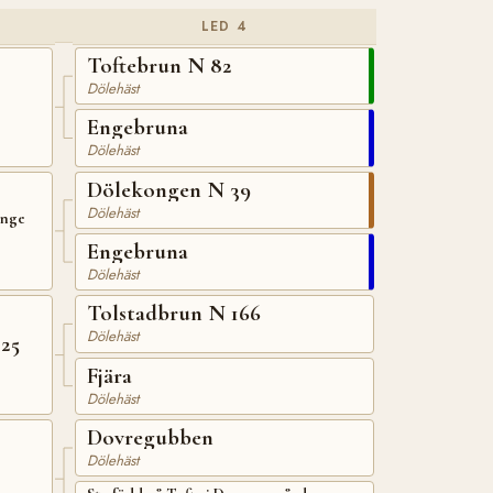
LED 4
Toftebrun N 82
Dölehäst
Engebruna
Dölehäst
Dölekongen N 39
Dölehäst
Enge
Engebruna
Dölehäst
Tolstadbrun N 166
Dölehäst
25
Fjära
Dölehäst
Dovregubben
Dölehäst