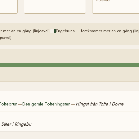
 mer än en gång (linjeavel)
Engebruna — förekommer mer än en gång (linj
eavel)
Toftebrun
Den gamle Toftehingsten
Hingst från Tofte i Dovre
—
—
n Säter i Ringebu