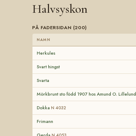
Halvsyskon
PÅ FADERSIDAN (200)
NAMN
Herkules
Svart hingst
Svarta
Mörkbrunt sto född 1907 hos Amund O. Lillelun
Dokka
N 4032
Frimann
Gerda
N 4053