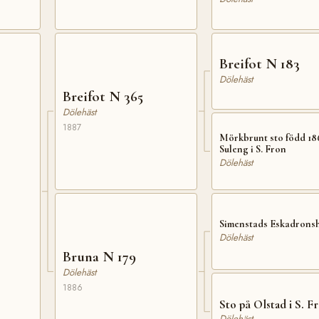
Breifot N 183
Dölehäst
Breifot N 365
Dölehäst
1887
Mörkbrunt sto född 18
Suleng i S. Fron
Dölehäst
Simenstads Eskadrons
Dölehäst
Bruna N 179
Dölehäst
1886
Sto på Olstad i S. F
Dölehäst