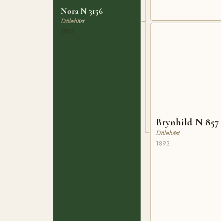
Nora N 3156
Dölehäst
1903
Brynhild N 857
Dölehäst
1893