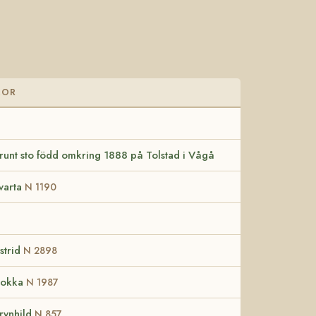
MOR
runt sto född omkring 1888 på Tolstad i Vågå
varta
N 1190
strid
N 2898
okka
N 1987
rynhild
N 857