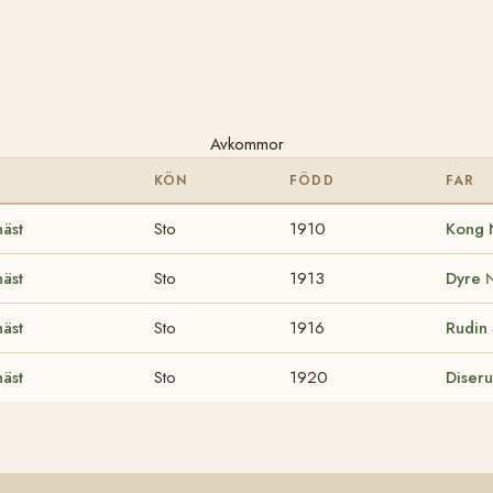
Avkommor
KÖN
FÖDD
FAR
äst
Sto
1910
Kong
äst
Sto
1913
Dyre
äst
Sto
1916
Rudin
äst
Sto
1920
Diser