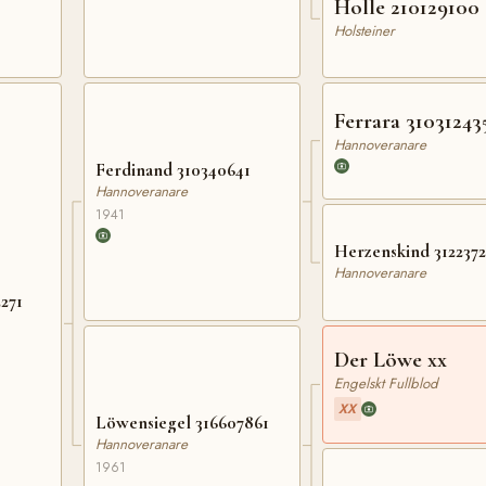
Holle 210129100
Holsteiner
Ferrara 31031243
Hannoveranare
Ferdinand 310340641
Hannoveranare
1941
Herzenskind 3122372
Hannoveranare
2271
Der Löwe xx
Engelskt Fullblod
XX
Löwensiegel 316607861
Hannoveranare
1961