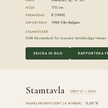
FÄRG
170 cm
HÖJD
B (1989)
PREMIERAD
1988 från Belgien.
IMPORTERAT
STAMBÖCKER
SWB Riksstambok för Svenska Varmblodiga Hästen
SKICKA IN BILD
RAPPORTERA F
Stamtavla
SKRIV UT / DELA
0,00 %
INAVELSKOEFFICIENT (4 NIVÅER)