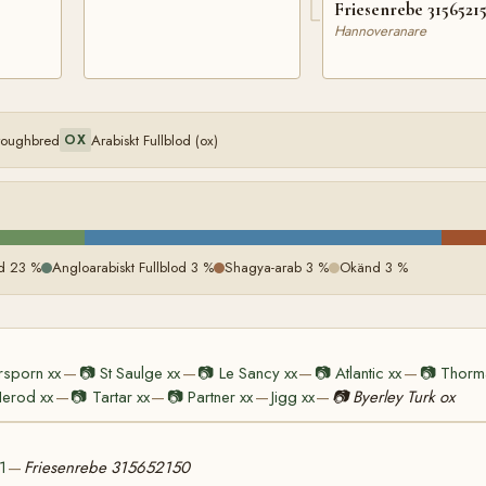
Friesenrebe 3156521
Hannoveranare
oroughbred
Arabiskt Fullblod (ox)
OX
od 23 %
Angloarabiskt Fullblod 3 %
Shagya-arab 3 %
Okänd 3 %
ersporn xx
📷
St Saulge xx
📷
Le Sancy xx
📷
Atlantic xx
📷
Thorm
—
—
—
—
erod xx
📷
Tartar xx
📷
Partner xx
Jigg xx
📷
Byerley Turk ox
—
—
—
—
1
Friesenrebe 315652150
—