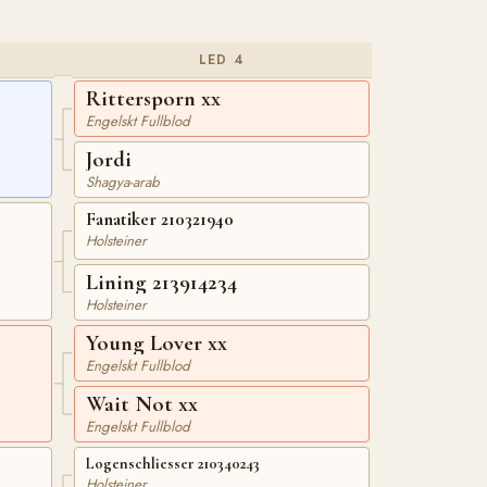
LED 4
Rittersporn xx
Engelskt Fullblod
Jordi
Shagya-arab
Fanatiker 210321940
Holsteiner
Lining 213914234
Holsteiner
Young Lover xx
Engelskt Fullblod
Wait Not xx
Engelskt Fullblod
Logenschliesser 210340243
Holsteiner