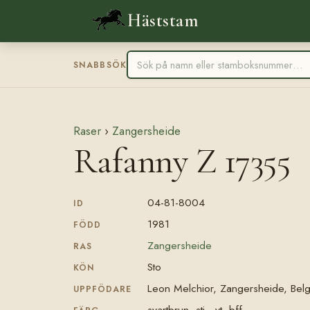
Häststam
SNABBSÖK
Raser
›
Zangersheide
Rafanny Z 17355
04-81-8004
ID
1981
FÖDD
Zangersheide
RAS
Sto
KÖN
Leon Melchior, Zangersheide, Belg
UPPFÖDARE
svartbrun, stj., vt. bff.