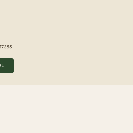
17355
EL