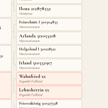
Ilona 212878332
Holsteiner
Feinschnitt I 310304833
5
Hannoveranare
Arlanda 311053218
Hannoveranare
Helgoland I 310128521
Hannoveranare
31
Irland 310332917
Hannoveranare
Wahnfried xx
Engelskt Fullblod
Lehnsherrin xx
Engelskt Fullblod
Friesenkönig 310327538