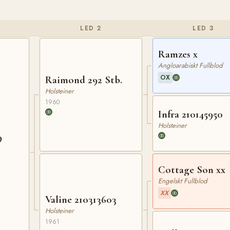
LED 2
LED 3
Ramzes x
Angloarabiskt Fullblod
OX
Raimond 292 Stb.
Holsteiner
1960
Infra 210145950
Holsteiner
9
Cottage Son xx
Engelskt Fullblod
XX
Valine 210313603
Holsteiner
1961