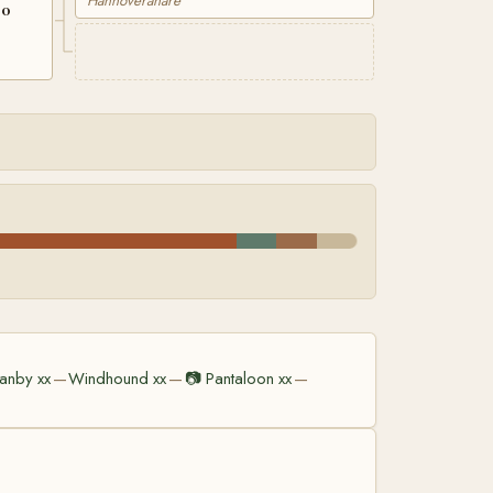
Hannoveranare
50
anby xx
Windhound xx
📷
Pantaloon xx
—
—
—