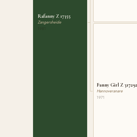
Rafanny Z 17355
Zangersheide
1981
Fanny Girl Z 31729
Hannoveranare
1971