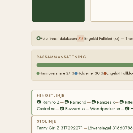
Foto finns i databasen
Engelskt Fullblod (xx) — Th
XX
RASSAMMANSÄTTNING
Hannoveranare 37 %
Holsteiner 30 %
Engelskt Fullbl
HINGSTLINJE
📷
Ramiro Z
📷
Raimond
📷
Ramzes x
📷
Ritt
—
—
—
Castrel xx
📷
Buzzard xx
Woodpecker xx
📷
H
—
—
—
STOLINJE
Fanny Girl Z 317292271
Löwensiegel 31660786
—