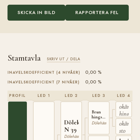
SKICKA IN BILD
RAPPORTERA FEL
Stamtavla
SKRIV UT / DELA
0,00 %
INAVELSKOEFFICIENT (4 NIVÅER)
0,00 %
INAVELSKOEFFICIENT (7 NIVÅER)
PROFIL
LED 1
LED 2
LED 3
LED 4
okänd
Brun
hingst
hingst
Dölekongen
född
okänt
Dölehäst
1855 på
N 39
sto
Helberg
Dölehäst
(Helleberg)