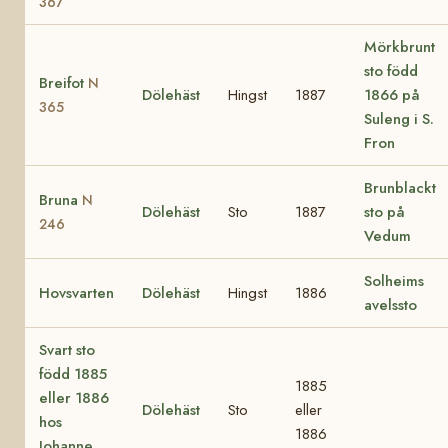
367
Mörkbrunt
sto född
Breifot
N
Dölehäst
Hingst
1887
1866 på
365
Suleng i S.
Fron
Brunblackt
Bruna
N
Dölehäst
Sto
1887
sto på
246
Vedum
Solheims
Hovsvarten
Dölehäst
Hingst
1886
avelssto
Svart sto
född 1885
1885
eller 1886
Dölehäst
Sto
eller
hos
1886
Johanne