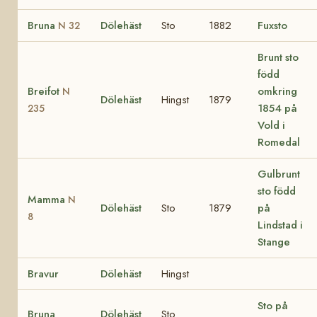
Bruna
Dölehäst
Sto
1882
Fuxsto
N 32
Brunt sto
född
Breifot
omkring
N
Dölehäst
Hingst
1879
1854 på
235
Vold i
Romedal
Gulbrunt
sto född
Mamma
N
Dölehäst
Sto
1879
på
8
Lindstad i
Stange
Bravur
Dölehäst
Hingst
Sto på
Bruna
Dölehäst
Sto