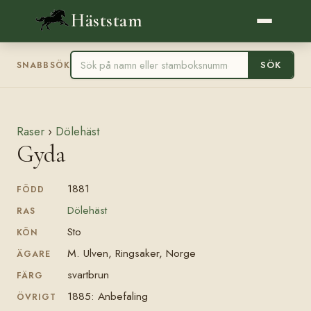
Häststam
SÖK
SNABBSÖK
Raser
›
Dölehäst
Gyda
1881
FÖDD
Dölehäst
RAS
Sto
KÖN
M. Ulven, Ringsaker, Norge
ÄGARE
svartbrun
FÄRG
1885: Anbefaling
ÖVRIGT