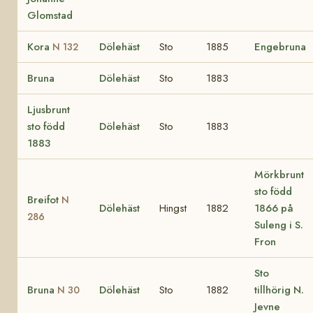
Glomstad
Kora
Dölehäst
Sto
1885
Engebruna
N 132
Bruna
Dölehäst
Sto
1883
Ljusbrunt
sto född
Dölehäst
Sto
1883
1883
Mörkbrunt
sto född
Breifot
N
Dölehäst
Hingst
1882
1866 på
286
Suleng i S.
Fron
Sto
Bruna
Dölehäst
Sto
1882
tillhörig N.
N 30
Jevne