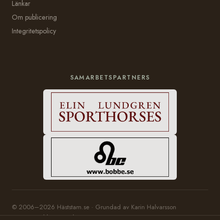
Länkar
Om publicering
Integritetspolicy
SAMARBETSPARTNERS
© 2006–2026 Häststam.se · Grundad av Karin Halvarsson
Hosting:
Bobbe Consulting