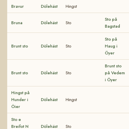
Bravur
Dölehäst
Hingst
Sto på
Bruna
Dölehäst
Sto
Bagstad
Sto på
Brunt sto
Dölehäst
Sto
Haug i
Öyer
Brunt sto
Brunt sto
Dölehäst
Sto
på Vedem
i Öyer
Hingst på
Hunder i
Dölehäst
Hingst
Öier
Sto e
Breifot N
Dölehäst
Sto