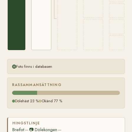
Foto finns i databasen
RASSAMMANSÄTTNING
Dölehäst 23 %
Okänd 77 %
HINGSTLINJE
Breifot
📷
Dölekongen
—
—