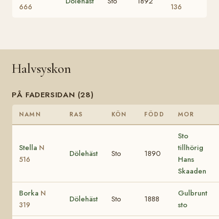
Dölehäst
Sto
1892
666
136
Halvsyskon
PÅ FADERSIDAN (28)
NAMN
RAS
KÖN
FÖDD
MOR
Sto
Stella
tillhörig
N
Dölehäst
Sto
1890
Hans
516
Skaaden
Borka
Gulbrunt
N
Dölehäst
Sto
1888
sto
319