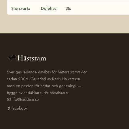
Storsvarta
Dölehäst
Sto
Häststam
Sveriges ledande databas för hästars stamtavlor
sedan 2006. Grundad av Karin Halvarsson
med en passion för hästar och genealogi —
byggd av hästälskare, för hästälskare.
info@haststam.se
Facebook