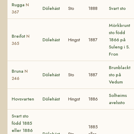
Rugga
N
Dölehäst
Sto
1888
Svart sto
367
Mörkbrunt
sto född
Breifot
N
Dölehäst
Hingst
1887
1866 på
365
Suleng i S.
Fron
Brunblackt
Bruna
N
Dölehäst
Sto
1887
sto på
246
Vedum
Solheims
Hovsvarten
Dölehäst
Hingst
1886
avelssto
Svart sto
född 1885
1885
eller 1886
Dölehäst
Sto
eller