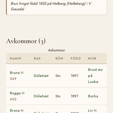
Brun hingst född 1855 på Helberg (Helleberg) i V.
Gausdal
Avkommor (3)
Avkommor
NAMN
RAS
KÖN
FÖDD
MOR
Brunt sto
Bruna
N
Dölehäst
Sto
1891
på
549
Lunke
Rugga
N
Dölehäst
Sto
1891
Borka
602
Bruna
Liv
N
N