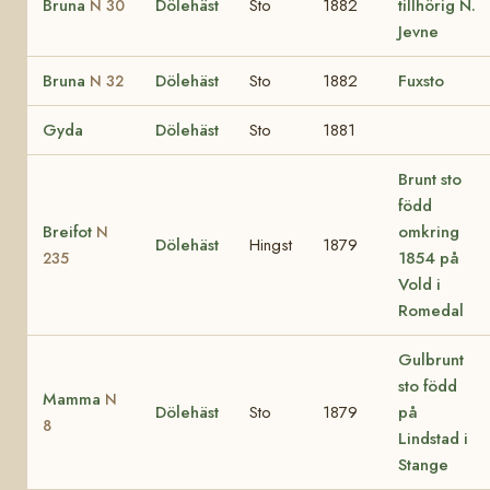
Bruna
Dölehäst
Sto
1882
tillhörig N.
N 30
Jevne
Bruna
Dölehäst
Sto
1882
Fuxsto
N 32
Gyda
Dölehäst
Sto
1881
Brunt sto
född
Breifot
omkring
N
Dölehäst
Hingst
1879
1854 på
235
Vold i
Romedal
Gulbrunt
sto född
Mamma
N
Dölehäst
Sto
1879
på
8
Lindstad i
Stange