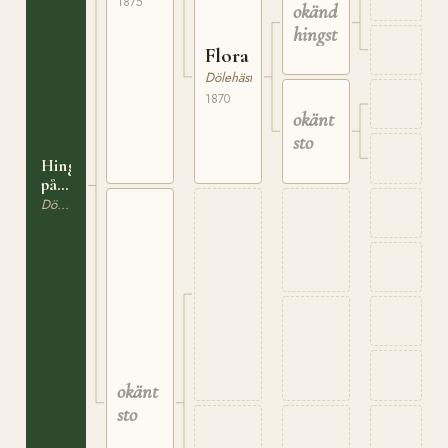
1875
okänd
i N.
Fron
hingst
Flora
Dölehäst
1870
okänt
sto
Hingst
på
Hov
Dölehäst
i
Öyer
okänt
sto