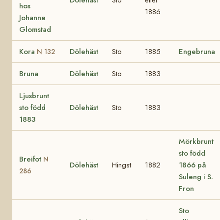
hos
1886
Johanne
Glomstad
Kora
Dölehäst
Sto
1885
Engebruna
N 132
Bruna
Dölehäst
Sto
1883
Ljusbrunt
sto född
Dölehäst
Sto
1883
1883
Mörkbrunt
sto född
Breifot
N
Dölehäst
Hingst
1882
1866 på
286
Suleng i S.
Fron
Sto