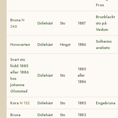
Fron
Brunblackt
Bruna
N
Dölehäst
Sto
1887
sto på
246
Vedum
Solheims
Hovsvarten
Dölehäst
Hingst
1886
avelssto
Svart sto
född 1885
1885
eller 1886
Dölehäst
Sto
eller
hos
1886
Johanne
Glomstad
Kora
Dölehäst
Sto
1885
Engebruna
N 132
Bruna
Dölehäst
Sto
1883