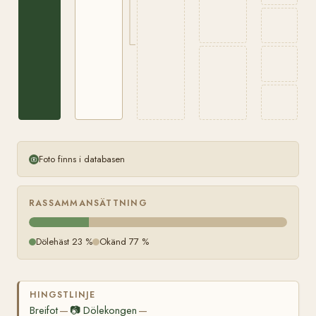
Foto finns i databasen
RASSAMMANSÄTTNING
Dölehäst 23 %
Okänd 77 %
HINGSTLINJE
Breifot
📷
Dölekongen
—
—