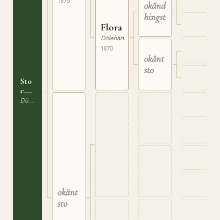
1875
okänd
i N.
Fron
hingst
Flora
Dölehäst
1870
okänt
sto
Sto
e.
Breifot
Dölehäst
N
183
okänt
sto