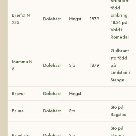
Brunt sto
född
Breifot
omkring
N
Dölehäst
Hingst
1879
1854 på
235
Vold i
Romedal
Gulbrunt
sto född
Mamma
N
Dölehäst
Sto
1879
på
8
Lindstad i
Stange
Bravur
Dölehäst
Hingst
Sto på
Bruna
Dölehäst
Sto
Bagstad
Sto på
Brunt sto
Dölehäst
Sto
Haug i