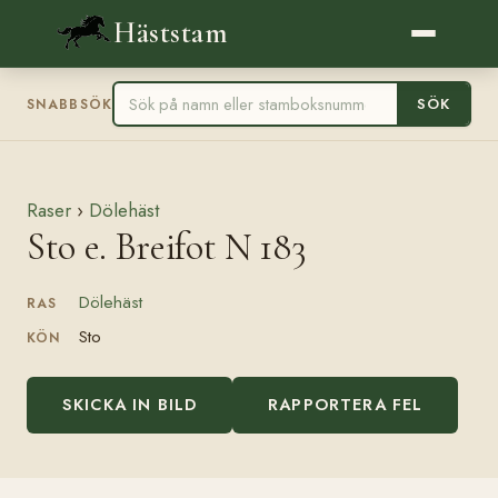
Häststam
SÖK
SNABBSÖK
Raser
›
Dölehäst
Sto e. Breifot N 183
Dölehäst
RAS
Sto
KÖN
SKICKA IN BILD
RAPPORTERA FEL