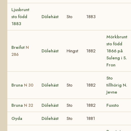
Ljusbrunt
sto född
Dölehäst
Sto
1883
1883
Mörkbrunt
sto född
Breifot
N
Dölehäst
Hingst
1882
1866 på
286
Suleng i S.
Fron
Sto
Bruna
Dölehäst
Sto
1882
tillhörig N.
N 30
Jevne
Bruna
Dölehäst
Sto
1882
Fuxsto
N 32
Gyda
Dölehäst
Sto
1881