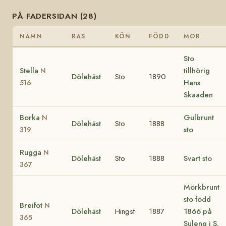
PÅ FADERSIDAN (28)
NAMN
RAS
KÖN
FÖDD
MOR
Sto
Stella
tillhörig
N
Dölehäst
Sto
1890
Hans
516
Skaaden
Borka
Gulbrunt
N
Dölehäst
Sto
1888
sto
319
Rugga
N
Dölehäst
Sto
1888
Svart sto
367
Mörkbrunt
sto född
Breifot
N
Dölehäst
Hingst
1887
1866 på
365
Suleng i S.