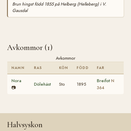
Brun hingst född 1855 på Helberg (Helleberg) i V.
Gausdal
Avkommor (1)
Avkommor
NAMN
RAS
KÖN
FÖDD
FAR
Nora
Breifot
N
Dölehäst
Sto
1895
📷
364
Halvsyskon