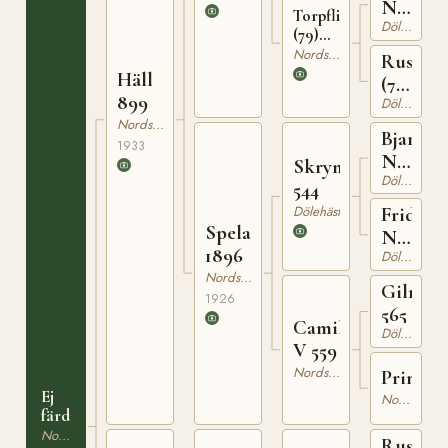
N
Torpflickan
Dölehäst
955
(79)
1527
Nordsvensk Brukshäst
Rusa
Häll
(79)
899
Dölehäst
1315
Nordsvensk Brukshäst
Bjarke
1933
N
Skrymer
Dölehäst
689
544
Dölehäst
Frida
Spela
N
1896
Dölehäst
2665
Nordsvensk Brukshäst
Gilman
1926
565
Camilla
Dölehäst
V 559
Nordsvensk Brukshäst
Prima
Ej
Nordsvensk Brukshäst
färdigregistrerad
Nordsvensk Brukshäst
Rustan