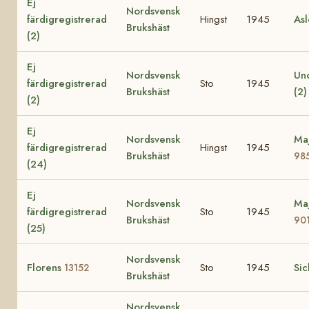
Ej
Nordsvensk
färdigregistrerad
Hingst
1945
Asl
Brukshäst
(2)
Ej
Nordsvensk
Un
färdigregistrerad
Sto
1945
Brukshäst
(2
(2)
Ej
Nordsvensk
Maj
färdigregistrerad
Hingst
1945
Brukshäst
98
(24)
Ej
Nordsvensk
Maj
färdigregistrerad
Sto
1945
Brukshäst
90
(25)
Nordsvensk
Florens
Sto
1945
Si
13152
Brukshäst
Nordsvensk