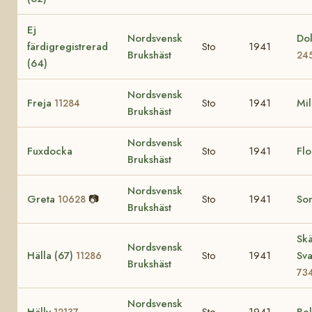
Ej
Nordsvensk
Dol
färdigregistrerad
Sto
1941
Brukshäst
24
(64)
Nordsvensk
Freja
Sto
1941
Mi
11284
Brukshäst
Nordsvensk
Fuxdocka
Sto
1941
Fl
Brukshäst
Nordsvensk
Greta
📷
Sto
1941
So
10628
Brukshäst
Skä
Nordsvensk
Hälla (67)
Sto
1941
Sva
11286
Brukshäst
73
Nordsvensk
Hälly
Sto
1941
Be
12137