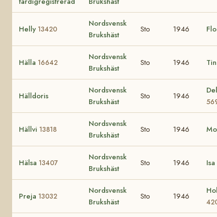
färdigregistrerad
Brukshäst
Nordsvensk
Helly
Sto
1946
Fl
13420
Brukshäst
Nordsvensk
Hälla
Sto
1946
Ti
16642
Brukshäst
Nordsvensk
Del
Hälldoris
Sto
1946
Brukshäst
56
Nordsvensk
Hällvi
Sto
1946
Mo
13818
Brukshäst
Nordsvensk
Hälsa
Sto
1946
Isa
13407
Brukshäst
Nordsvensk
Hol
Preja
Sto
1946
13032
Brukshäst
42