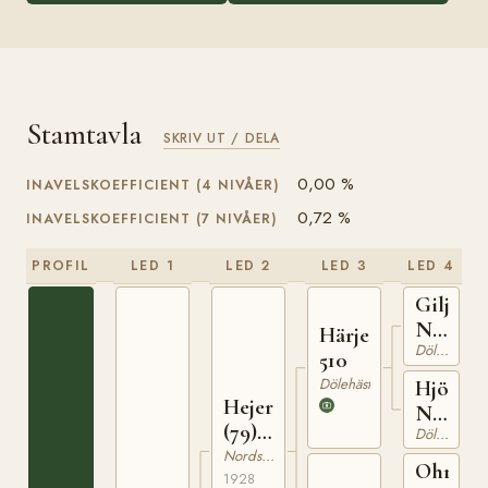
Stamtavla
SKRIV UT / DELA
0,00 %
INAVELSKOEFFICIENT (4 NIVÅER)
0,72 %
INAVELSKOEFFICIENT (7 NIVÅER)
PROFIL
LED 1
LED 2
LED 3
LED 4
Giljar
N
Härje
Dölehäst
907
510
Dölehäst
Hjördis
Hejer
N
(79)
Dölehäst
7604
695
Nordsvensk Brukshäst
Ohrenb
1928