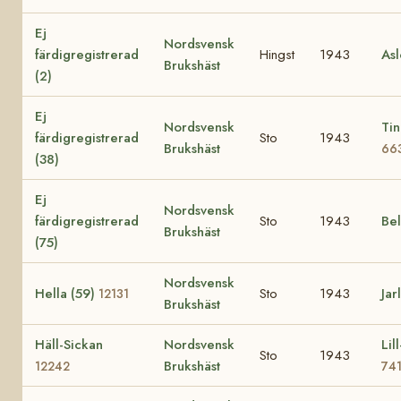
Ej
Nordsvensk
färdigregistrerad
Hingst
1943
Asl
Brukshäst
(2)
Ej
Nordsvensk
Tin
färdigregistrerad
Sto
1943
Brukshäst
66
(38)
Ej
Nordsvensk
färdigregistrerad
Sto
1943
Bel
Brukshäst
(75)
Nordsvensk
Hella (59)
Sto
1943
Jar
12131
Brukshäst
Häll-Sickan
Nordsvensk
Lil
Sto
1943
Brukshäst
12242
74