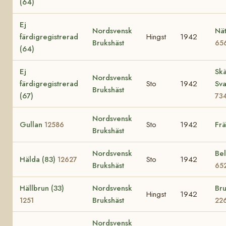
(64)
Ej
Nordsvensk
Nät
färdigregistrerad
Hingst
1942
Brukshäst
65
(64)
Ej
Skä
Nordsvensk
färdigregistrerad
Sto
1942
Sva
Brukshäst
(67)
73
Nordsvensk
Gullan
Sto
1942
Fr
12586
Brukshäst
Nordsvensk
Bel
Hälda (83)
Sto
1942
12627
Brukshäst
65
Hällbrun (33)
Nordsvensk
Bru
Hingst
1942
Brukshäst
1251
22
Nordsvensk