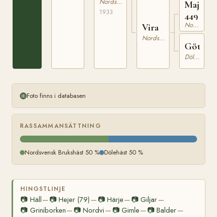
Nordsvensk Brukshäst
Majore
1933
449
Nordsvensk Brukshäst
Vira
Nordsvensk Brukshäst
Göta
Dölehäst
Foto finns i databasen
RASSAMMANSÄTTNING
Nordsvensk Brukshäst 50 %
Dölehäst 50 %
HINGSTLINJE
📷
Häll
📷
Hejer (79)
📷
Härje
📷
Giljar
—
—
—
—
📷
Griniborken
📷
Nordvi
📷
Gimle
📷
Balder
—
—
—
—