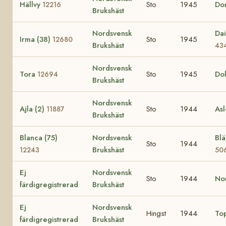
Hällvy
Sto
1945
Do
12216
Brukshäst
Nordsvensk
Dai
Irma (38)
Sto
1945
12680
Brukshäst
43
Nordsvensk
Tora
Sto
1945
Do
12694
Brukshäst
Nordsvensk
Ajla (2)
Sto
1944
Asl
11887
Brukshäst
Blanca (75)
Nordsvensk
Blä
Sto
1944
Brukshäst
12243
50
Ej
Nordsvensk
Sto
1944
No
färdigregistrerad
Brukshäst
Ej
Nordsvensk
Hingst
1944
To
färdigregistrerad
Brukshäst