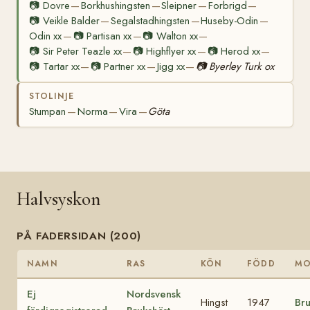
📷
Dovre
Borkhushingsten
Sleipner
Forbrigd
—
—
—
—
📷
Veikle Balder
Segalstadhingsten
Huseby-Odin
—
—
—
Odin xx
📷
Partisan xx
📷
Walton xx
—
—
—
📷
Sir Peter Teazle xx
📷
Highflyer xx
📷
Herod xx
—
—
—
📷
Tartar xx
📷
Partner xx
Jigg xx
📷
Byerley Turk ox
—
—
—
STOLINJE
Stumpan
Norma
Vira
Göta
—
—
—
Halvsyskon
PÅ FADERSIDAN (200)
NAMN
RAS
KÖN
FÖDD
M
Ej
Nordsvensk
Hingst
1947
Bru