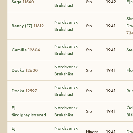
Saga
Sto
1942
Ej
11540
Brukshäst
Sk
Nordsvensk
Benny (17)
Sto
1941
Doc
11812
Brukshäst
73
Nordsvensk
Camilla
Sto
1941
Ste
12604
Brukshäst
Nordsvensk
Docka
Sto
1941
Fl
12600
Brukshäst
Nordsvensk
Docka
Sto
1941
Ru
12597
Brukshäst
Ej
Nordsvensk
Öd
Sto
1941
färdigregistrerad
Brukshäst
Bl
Ej
Nordsvensk
Hingst
1941
Do