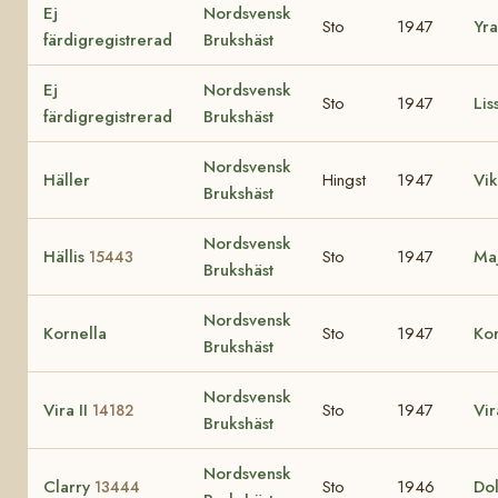
Ej
Nordsvensk
Sto
1947
Yr
färdigregistrerad
Brukshäst
Ej
Nordsvensk
Sto
1947
Lis
färdigregistrerad
Brukshäst
Nordsvensk
Häller
Hingst
1947
Vik
Brukshäst
Nordsvensk
Hällis
Sto
1947
Ma
15443
Brukshäst
Nordsvensk
Kornella
Sto
1947
Ko
Brukshäst
Nordsvensk
Vira II
Sto
1947
Vi
14182
Brukshäst
Nordsvensk
Clarry
Sto
1946
Dol
13444