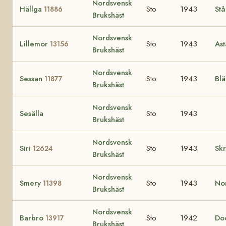
Nordsvensk
Hällga
Sto
1943
Stå
11886
Brukshäst
Nordsvensk
Lillemor
Sto
1943
As
13156
Brukshäst
Nordsvensk
Sessan
Sto
1943
Bl
11877
Brukshäst
Nordsvensk
Sesälla
Sto
1943
Brukshäst
Nordsvensk
Siri
Sto
1943
Sk
12624
Brukshäst
Nordsvensk
Smery
Sto
1943
No
11398
Brukshäst
Nordsvensk
Barbro
Sto
1942
Do
13917
Brukshäst