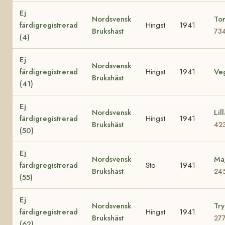
Ej
Nordsvensk
Tor
färdigregistrerad
Hingst
1941
Brukshäst
73
(4)
Ej
Nordsvensk
färdigregistrerad
Hingst
1941
Ve
Brukshäst
(41)
Ej
Nordsvensk
Lil
färdigregistrerad
Hingst
1941
Brukshäst
42
(50)
Ej
Nordsvensk
Maj
färdigregistrerad
Sto
1941
Brukshäst
24
(55)
Ej
Nordsvensk
Try
färdigregistrerad
Hingst
1941
Brukshäst
27
(62)