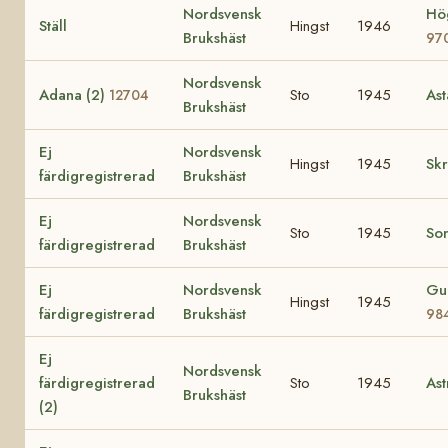
Nordsvensk
Hög
Ställ
Hingst
1946
Brukshäst
97
Nordsvensk
Adana (2)
Sto
1945
Ast
12704
Brukshäst
Ej
Nordsvensk
Hingst
1945
Sk
färdigregistrerad
Brukshäst
Ej
Nordsvensk
Sto
1945
So
färdigregistrerad
Brukshäst
Ej
Nordsvensk
Gu
Hingst
1945
färdigregistrerad
Brukshäst
98
Ej
Nordsvensk
färdigregistrerad
Sto
1945
Ast
Brukshäst
(2)