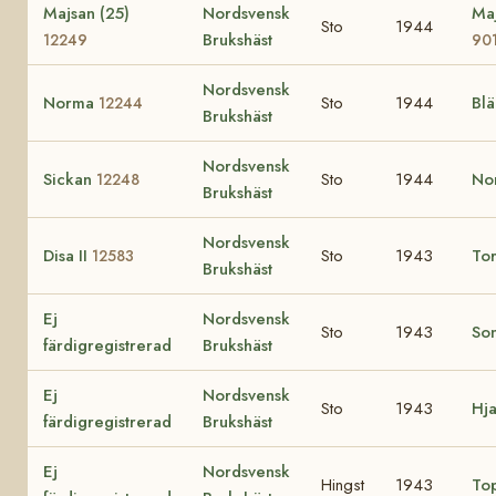
Majsan (25)
Nordsvensk
Maj
Sto
1944
Brukshäst
12249
90
Nordsvensk
Norma
Sto
1944
Bl
12244
Brukshäst
Nordsvensk
Sickan
Sto
1944
No
12248
Brukshäst
Nordsvensk
Disa II
Sto
1943
To
12583
Brukshäst
Ej
Nordsvensk
Sto
1943
So
färdigregistrerad
Brukshäst
Ej
Nordsvensk
Sto
1943
Hja
färdigregistrerad
Brukshäst
Ej
Nordsvensk
Hingst
1943
To