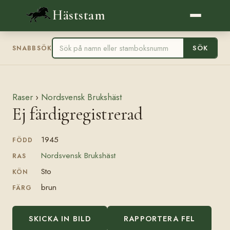
Häststam
SÖK
SNABBSÖK
Raser
›
Nordsvensk Brukshäst
Ej färdigregistrerad
1945
FÖDD
Nordsvensk Brukshäst
RAS
Sto
KÖN
brun
FÄRG
SKICKA IN BILD
RAPPORTERA FEL