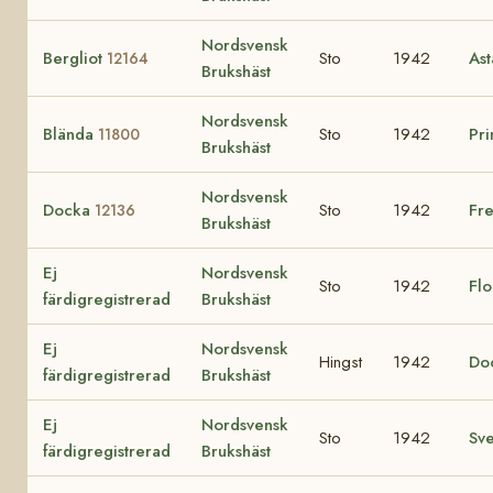
Nordsvensk
Bergliot
Sto
1942
As
12164
Brukshäst
Nordsvensk
Blända
Sto
1942
Pr
11800
Brukshäst
Nordsvensk
Docka
Sto
1942
Fre
12136
Brukshäst
Ej
Nordsvensk
Sto
1942
Flo
färdigregistrerad
Brukshäst
Ej
Nordsvensk
Hingst
1942
Do
färdigregistrerad
Brukshäst
Ej
Nordsvensk
Sto
1942
Sv
färdigregistrerad
Brukshäst