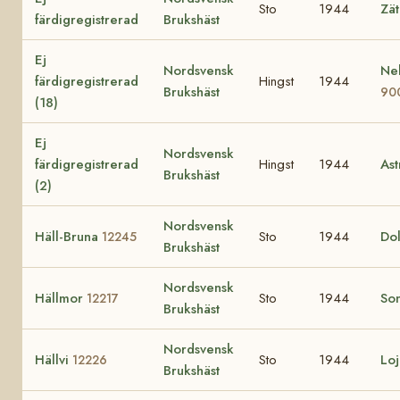
Sto
1944
Zä
färdigregistrerad
Brukshäst
Ej
Nordsvensk
Nel
färdigregistrerad
Hingst
1944
Brukshäst
90
(18)
Ej
Nordsvensk
färdigregistrerad
Hingst
1944
Ast
Brukshäst
(2)
Nordsvensk
Häll-Bruna
Sto
1944
Do
12245
Brukshäst
Nordsvensk
Hällmor
Sto
1944
So
12217
Brukshäst
Nordsvensk
Hällvi
Sto
1944
Lo
12226
Brukshäst