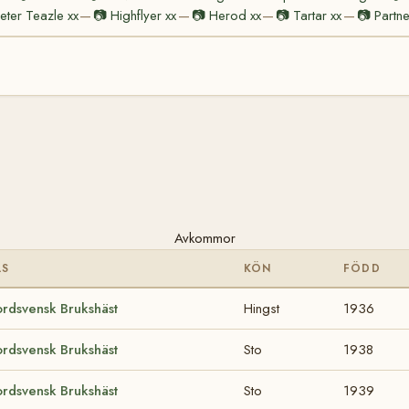
Peter Teazle xx
📷
Highflyer xx
📷
Herod xx
📷
Tartar xx
📷
Partne
—
—
—
—
Avkommor
AS
KÖN
FÖDD
rdsvensk Brukshäst
Hingst
1936
rdsvensk Brukshäst
Sto
1938
rdsvensk Brukshäst
Sto
1939