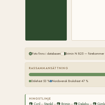
Foto finns i databasen
Brimin N 825 — förekommer m
RASSAMMANSÄTTNING
Dölehäst 53 %
Nordsvensk Brukshäst 47 %
HINGSTLINJE
📷
Cyril
Stenkil
📷
Brimin
📷
Dalebu
📷
Giml
—
—
—
—