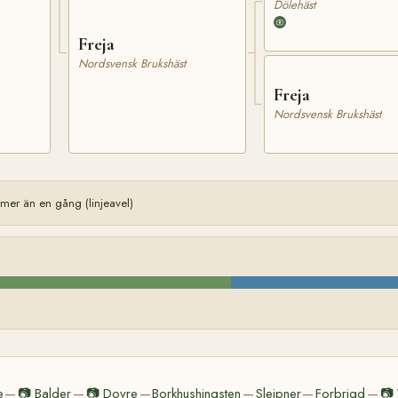
Dölehäst
Freja
Nordsvensk Brukshäst
Freja
Nordsvensk Brukshäst
er än en gång (linjeavel)
e
📷
Balder
📷
Dovre
Borkhushingsten
Sleipner
Forbrigd
📷
—
—
—
—
—
—