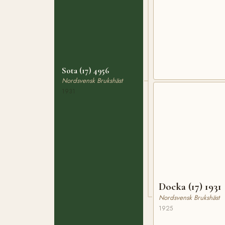
Sota (17) 4956
Nordsvensk Brukshäst
1931
Docka (17) 1931
Nordsvensk Brukshäst
1925