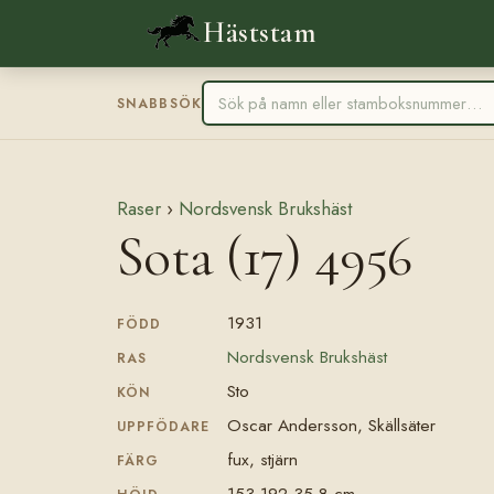
Häststam
SNABBSÖK
Raser
›
Nordsvensk Brukshäst
Sota (17) 4956
1931
FÖDD
Nordsvensk Brukshäst
RAS
Sto
KÖN
Oscar Andersson, Skällsäter
UPPFÖDARE
fux, stjärn
FÄRG
153-192-35-8 cm