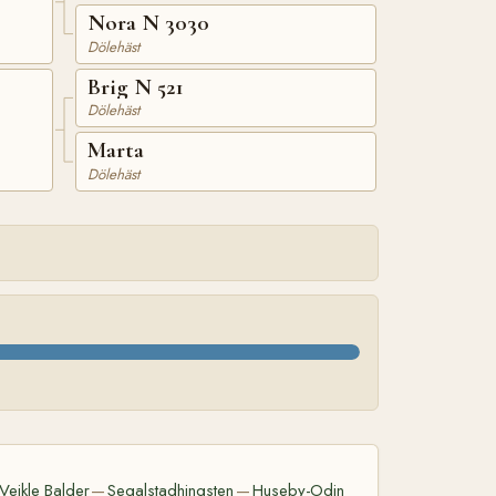
Nora N 3030
Dölehäst
Brig N 521
Dölehäst
Marta
Dölehäst
Veikle Balder
Segalstadhingsten
Huseby-Odin
—
—