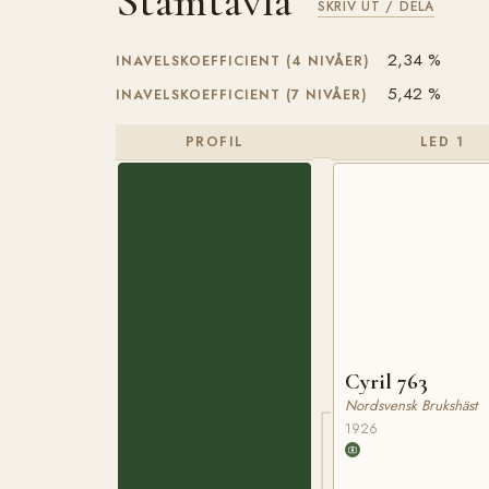
Stamtavla
SKRIV UT / DELA
2,34 %
INAVELSKOEFFICIENT (4 NIVÅER)
5,42 %
INAVELSKOEFFICIENT (7 NIVÅER)
PROFIL
LED 1
Cyril 763
Nordsvensk Brukshäst
1926