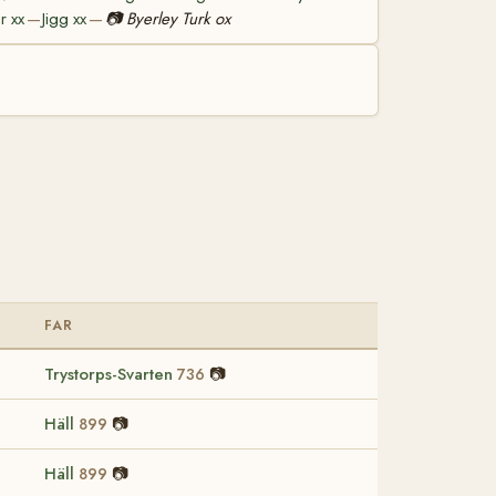
r xx
Jigg xx
📷
Byerley Turk ox
—
—
FAR
Trystorps-Svarten
📷
736
Häll
📷
899
Häll
📷
899