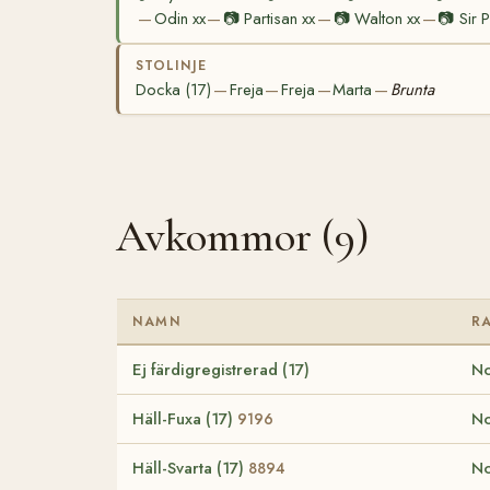
Odin xx
📷
Partisan xx
📷
Walton xx
📷
Sir 
—
—
—
—
STOLINJE
Docka (17)
Freja
Freja
Marta
Brunta
—
—
—
—
Avkommor (9)
NAMN
R
Ej färdigregistrerad (17)
No
Häll-Fuxa (17)
No
9196
Häll-Svarta (17)
No
8894