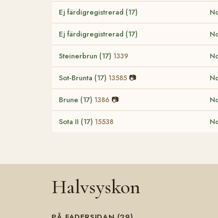
Ej färdigregistrerad (17)
No
Ej färdigregistrerad (17)
No
Steinerbrun (17)
No
1339
Sot-Brunta (17)
📷
No
13585
Brune (17)
📷
No
1386
Sota II (17)
No
15538
Halvsyskon
PÅ FADERSIDAN (29)