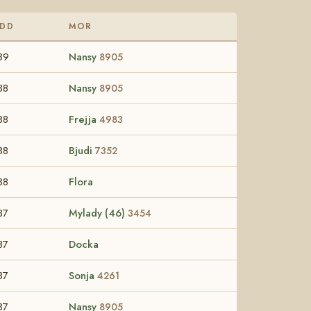
DD
MOR
39
Nansy
8905
38
Nansy
8905
38
Frejja
4983
38
Bjudi
7352
38
Flora
37
Mylady (46)
3454
37
Docka
37
Sonja
4261
37
Nansy
8905