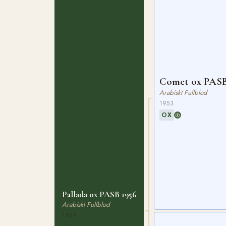
Comet ox PASB
Arabiskt Fullblod
1953
OX
Pallada ox PASB 1956
Arabiskt Fullblod
1959