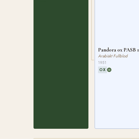
OX
Pandora ox PASB 
Arabiskt Fullblod
1951
OX