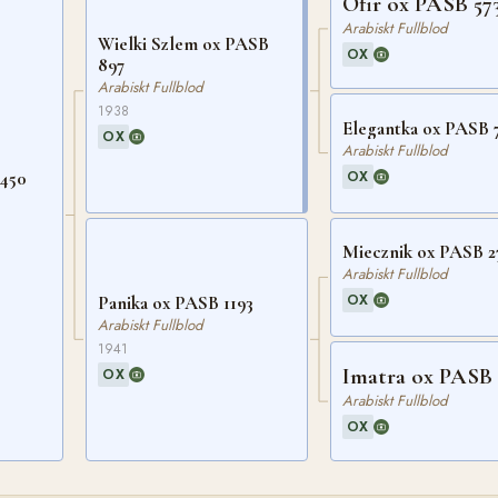
Ofir ox PASB 57
Arabiskt Fullblod
Wielki Szlem ox PASB
OX
897
Arabiskt Fullblod
1938
Elegantka ox PASB 
OX
Arabiskt Fullblod
OX
1450
Miecznik ox PASB 2
Arabiskt Fullblod
OX
Panika ox PASB 1193
Arabiskt Fullblod
1941
Imatra ox PASB 
OX
Arabiskt Fullblod
OX