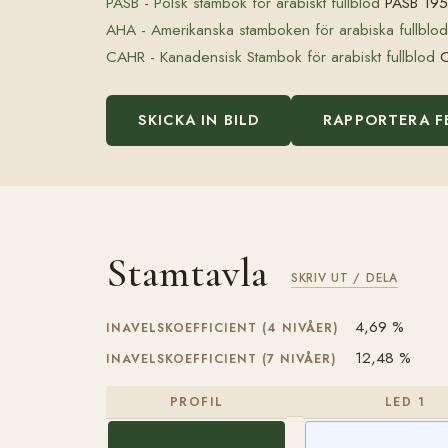
PASB - Polsk stambok för arabiskt fullblod
PASB 19
AHA - Amerikanska stamboken för arabiska fullblod
CAHR - Kanadensisk Stambok för arabiskt fullblod
C
SKICKA IN BILD
RAPPORTERA F
Stamtavla
SKRIV UT / DELA
4,69 %
INAVELSKOEFFICIENT (4 NIVÅER)
12,48 %
INAVELSKOEFFICIENT (7 NIVÅER)
PROFIL
LED 1