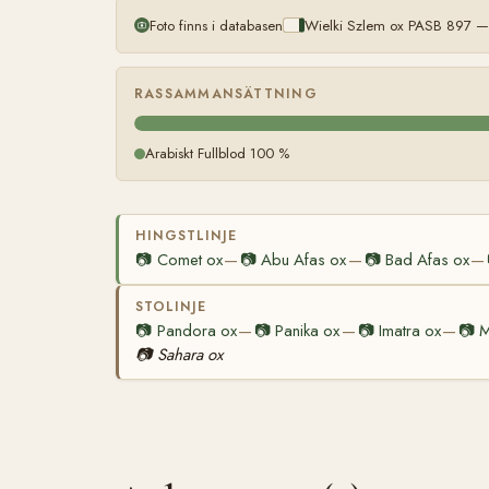
Foto finns i databasen
Wielki Szlem ox PASB 897 — 
RASSAMMANSÄTTNING
Arabiskt Fullblod 100 %
HINGSTLINJE
📷
Comet ox
📷
Abu Afas ox
📷
Bad Afas ox
—
—
—
STOLINJE
📷
Pandora ox
📷
Panika ox
📷
Imatra ox
📷
M
—
—
—
📷
Sahara ox