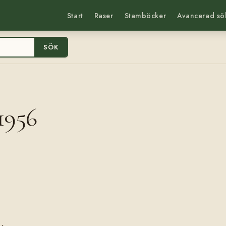
Start
Raser
Stamböcker
Avancerad sö
SÖK
1956