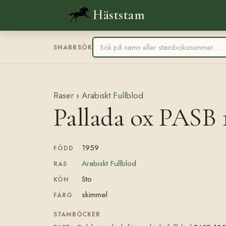
Häststam
SNABBSÖK
Raser
›
Arabiskt Fullblod
Pallada ox PASB 
1959
FÖDD
Arabiskt Fullblod
RAS
Sto
KÖN
skimmel
FÄRG
STAMBÖCKER