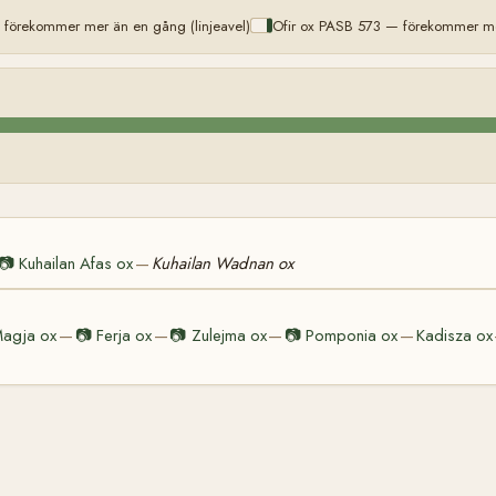
förekommer mer än en gång (linjeavel)
Ofir ox PASB 573 — förekommer mer
📷
Kuhailan Afas ox
Kuhailan Wadnan ox
—
agja ox
📷
Ferja ox
📷
Zulejma ox
📷
Pomponia ox
Kadisza ox
—
—
—
—