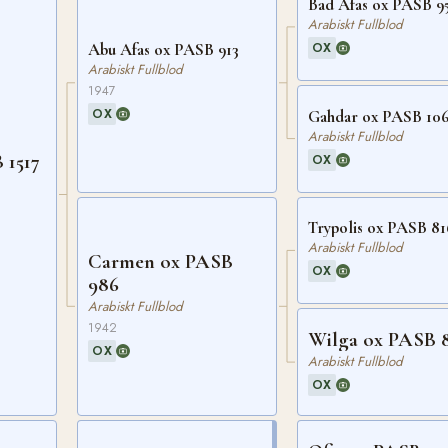
Bad Afas ox PASB 9
Arabiskt Fullblod
OX
Abu Afas ox PASB 913
Arabiskt Fullblod
1947
OX
Gahdar ox PASB 10
Arabiskt Fullblod
 1517
OX
Trypolis ox PASB 81
Arabiskt Fullblod
Carmen ox PASB
OX
986
Arabiskt Fullblod
1942
Wilga ox PASB 
OX
Arabiskt Fullblod
OX