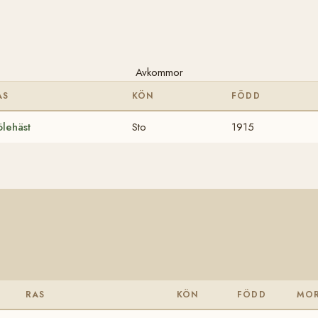
Avkommor
AS
KÖN
FÖDD
lehäst
Sto
1915
RAS
KÖN
FÖDD
MO