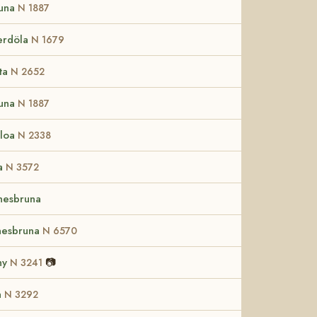
tuna
N 1887
erdöla
N 1679
ta
N 2652
tuna
N 1887
iloa
N 2338
a
N 3572
nesbruna
nesbruna
N 6570
ny
📷
N 3241
a
N 3292