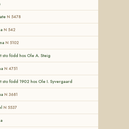
a
late
N 5478
na
N 542
ma
N 5102
t sto född hos Ole A. Steig
ma
N 4751
t sto född 1902 hos Ole I. Syvergaard
ua
N 3681
el
N 5537
na