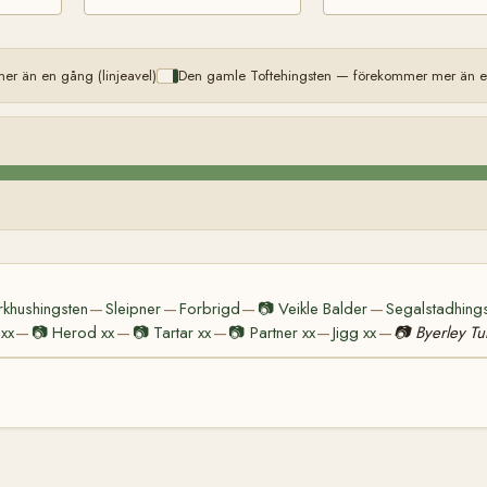
r än en gång (linjeavel)
Den gamle Toftehingsten — förekommer mer än en
rkhushingsten
Sleipner
Forbrigd
📷
Veikle Balder
Segalstadhing
—
—
—
—
 xx
📷
Herod xx
📷
Tartar xx
📷
Partner xx
Jigg xx
📷
Byerley Tu
—
—
—
—
—