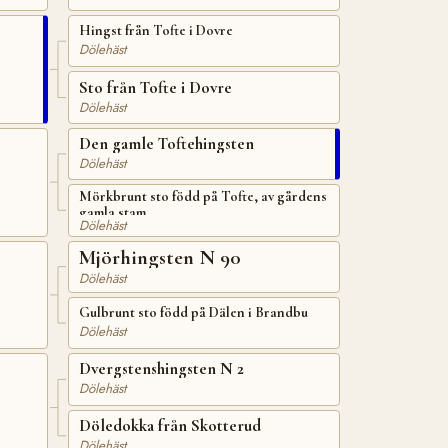
Hingst från Tofte i Dovre
Dölehäst
Sto från Tofte i Dovre
Dölehäst
Den gamle Toftehingsten
Dölehäst
Mörkbrunt sto född på Tofte, av gårdens
gamla stam
Dölehäst
Mjörhingsten N 90
Dölehäst
Gulbrunt sto född på Dälen i Brandbu
Dölehäst
Dvergstenshingsten N 2
Dölehäst
Döledokka från Skotterud
Dölehäst