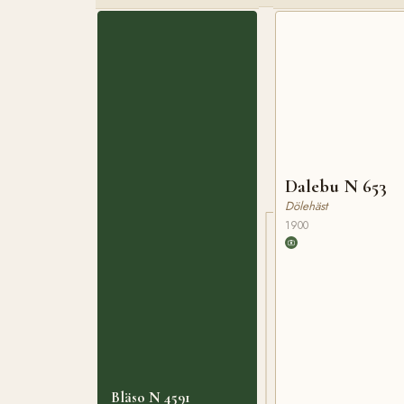
Dalebu N 653
Dölehäst
1900
Bläso N 4591