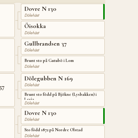
Dovre N 130
Dölehäst
Öisokka
Dölehäst
Gullbrandsen 37
Dölehäst
Brunt sto på Gutubö i Lom
Dölehäst
Dölegubben N 169
Dölehäst
57
Brunt sto född på Bjökne (Lysbakken) i
Lesja
Dölehäst
Dovre N 130
Dölehäst
Sto född 1872 på Nordre Olstad
Dölehäst