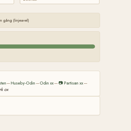
 gång (linjeavel)
sten
Huseby-Odin
Odin xx
📷
Partisan xx
—
—
—
—
rk ox