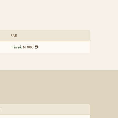
FAR
Hårek
📷
N 880
R