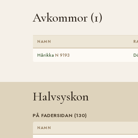
Avkommor (1)
NAMN
R
Hårikka
Dö
N 9193
Halvsyskon
PÅ FADERSIDAN (130)
NAMN