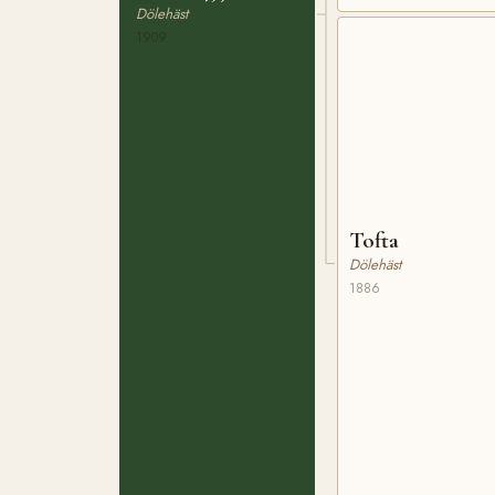
Dölehäst
1909
Tofta
Dölehäst
1886