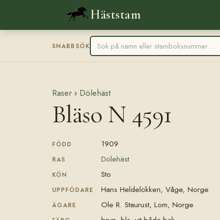
Häststam
SNABBSÖK
Raser
›
Dölehäst
Bläso N 4591
1909
FÖDD
Dölehäst
RAS
Sto
KÖN
Hans Heldelökken, Våge, Norge
UPPFÖDARE
Ole R. Staurust, Lom, Norge
ÄGARE
brun, bls, vit båda bak