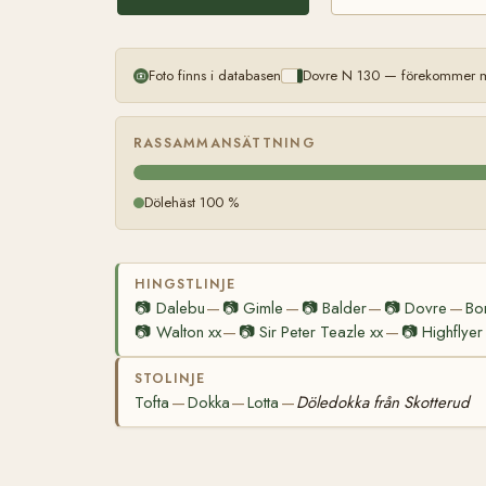
Foto finns i databasen
Dovre N 130 — förekommer me
RASSAMMANSÄTTNING
Dölehäst 100 %
HINGSTLINJE
📷
Dalebu
📷
Gimle
📷
Balder
📷
Dovre
Bo
—
—
—
—
📷
Walton xx
📷
Sir Peter Teazle xx
📷
Highflyer
—
—
STOLINJE
Tofta
Dokka
Lotta
Döledokka från Skotterud
—
—
—