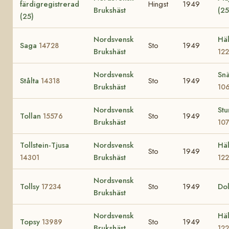
färdigregistrerad
Hingst
1949
Brukshäst
(2
(25)
Nordsvensk
Häl
Saga
Sto
1949
14728
Brukshäst
12
Nordsvensk
Snä
Stålta
Sto
1949
14318
Brukshäst
10
Nordsvensk
St
Tollan
Sto
1949
15576
Brukshäst
10
Tollstein-Tjusa
Nordsvensk
Häl
Sto
1949
Brukshäst
14301
12
Nordsvensk
Tollsy
Sto
1949
Do
17234
Brukshäst
Nordsvensk
Häl
Topsy
Sto
1949
13989
Brukshäst
12