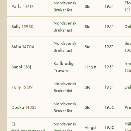
Nordsvensk
Flo
Pärla
Sto
1951
14717
Brukshäst
131
Nordsvensk
Sally
Sto
1951
Dol
15950
Brukshäst
Nordsvensk
Snä
Ståla
Sto
1951
14704
Brukshäst
10
Kallblodig
Irm
Sunol (38)
Hingst
1951
Travare
12
Nordsvensk
Tolly
Sto
1951
Da
15139
Brukshäst
Nordsvensk
Docka
Sto
1950
Pr
14323
Brukshäst
Ej
Nordsvensk
Häl
Hingst
1950
färdigregistrerad
Brukshäst
12