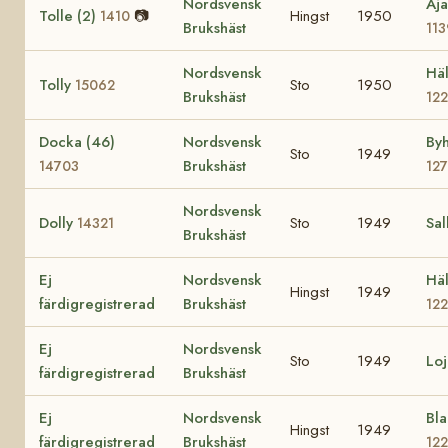
Nordsvensk
Aja
Tolle (2)
📷
Hingst
1950
1410
Brukshäst
11
Nordsvensk
Häl
Tolly
Sto
1950
15062
Brukshäst
12
Docka (46)
Nordsvensk
Byh
Sto
1949
Brukshäst
14703
12
Nordsvensk
Dolly
Sto
1949
Sal
14321
Brukshäst
Ej
Nordsvensk
Häl
Hingst
1949
färdigregistrerad
Brukshäst
12
Ej
Nordsvensk
Sto
1949
Lo
färdigregistrerad
Brukshäst
Ej
Nordsvensk
Bla
Hingst
1949
färdigregistrerad
Brukshäst
12