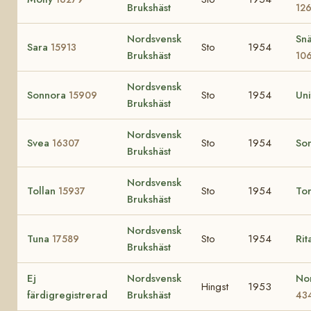
Brukshäst
12
Nordsvensk
Snä
Sara
Sto
1954
15913
Brukshäst
10
Nordsvensk
Sonnora
Sto
1954
Un
15909
Brukshäst
Nordsvensk
Svea
Sto
1954
So
16307
Brukshäst
Nordsvensk
Tollan
Sto
1954
To
15937
Brukshäst
Nordsvensk
Tuna
Sto
1954
Rit
17589
Brukshäst
Ej
Nordsvensk
No
Hingst
1953
färdigregistrerad
Brukshäst
43