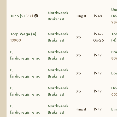
Un
Nordsvensk
Tuno (2)
📷
Hingst
1948
Do
1371
Brukshäst
98
Torp Wega (4)
Nordsvensk
1947-
To
Sto
Brukshäst
06-26
(4
13900
Ej
Nordsvensk
Fr
Sto
1947
färdigregistrerad
Brukshäst
80
Ej
Nordsvensk
Sto
1947
Lo
färdigregistrerad
Brukshäst
Ej
Nordsvensk
Do
Sto
1947
färdigregistrerad
Brukshäst
65
Ej
Nordsvensk
Hingst
1947
Ej
färdigregistrerad
Brukshäst