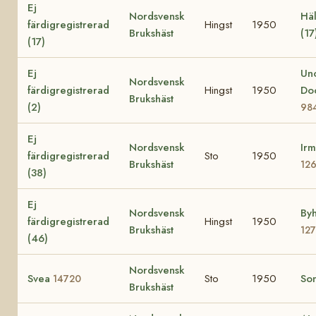
Ej
Nordsvensk
Häl
färdigregistrerad
Hingst
1950
Brukshäst
(17
(17)
Ej
Un
Nordsvensk
färdigregistrerad
Hingst
1950
Do
Brukshäst
(2)
98
Ej
Nordsvensk
Irm
färdigregistrerad
Sto
1950
Brukshäst
12
(38)
Ej
Nordsvensk
Byh
färdigregistrerad
Hingst
1950
Brukshäst
12
(46)
Nordsvensk
Svea
Sto
1950
So
14720
Brukshäst