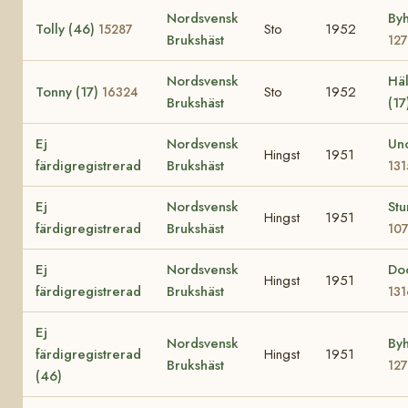
Nordsvensk
Byh
Tolly (46)
Sto
1952
15287
Brukshäst
12
Nordsvensk
Häl
Tonny (17)
Sto
1952
16324
Brukshäst
(17
Ej
Nordsvensk
Un
Hingst
1951
färdigregistrerad
Brukshäst
13
Ej
Nordsvensk
St
Hingst
1951
färdigregistrerad
Brukshäst
10
Ej
Nordsvensk
Do
Hingst
1951
färdigregistrerad
Brukshäst
13
Ej
Nordsvensk
Byh
färdigregistrerad
Hingst
1951
Brukshäst
12
(46)