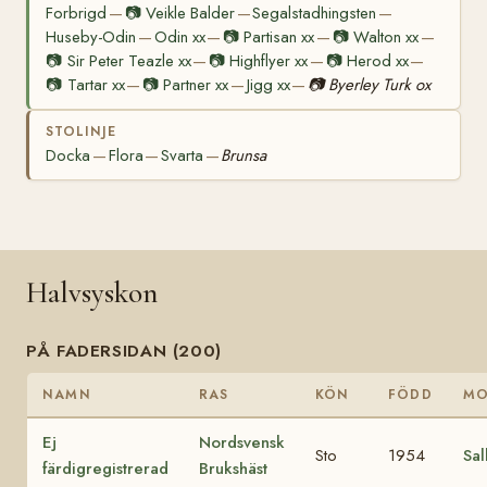
Forbrigd
📷
Veikle Balder
Segalstadhingsten
—
—
—
Huseby-Odin
Odin xx
📷
Partisan xx
📷
Walton xx
—
—
—
—
📷
Sir Peter Teazle xx
📷
Highflyer xx
📷
Herod xx
—
—
—
📷
Tartar xx
📷
Partner xx
Jigg xx
📷
Byerley Turk ox
—
—
—
STOLINJE
Docka
Flora
Svarta
Brunsa
—
—
—
Halvsyskon
PÅ FADERSIDAN (200)
NAMN
RAS
KÖN
FÖDD
M
Ej
Nordsvensk
Sto
1954
Sal
färdigregistrerad
Brukshäst