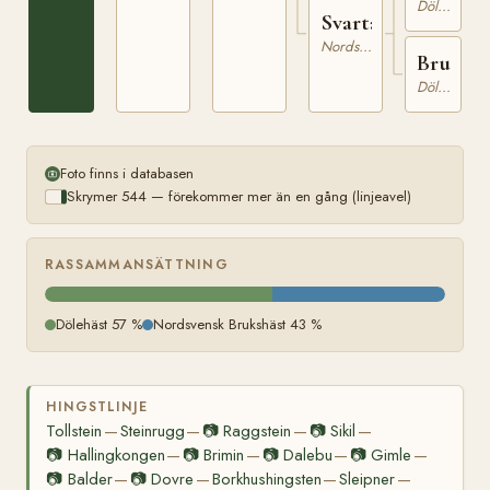
Dölehäst
Svarta
Nordsvensk Brukshäst
Brunsa
Dölehäst
Foto finns i databasen
Skrymer 544 — förekommer mer än en gång (linjeavel)
RASSAMMANSÄTTNING
Dölehäst 57 %
Nordsvensk Brukshäst 43 %
HINGSTLINJE
Tollstein
Steinrugg
📷
Raggstein
📷
Sikil
—
—
—
—
📷
Hallingkongen
📷
Brimin
📷
Dalebu
📷
Gimle
—
—
—
—
📷
Balder
📷
Dovre
Borkhushingsten
Sleipner
—
—
—
—