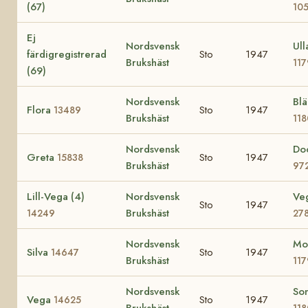
(67)
10
Ej
Nordsvensk
Ull
färdigregistrerad
Sto
1947
Brukshäst
11
(69)
Nordsvensk
Bl
Flora
Sto
1947
13489
Brukshäst
11
Nordsvensk
Do
Greta
Sto
1947
15838
Brukshäst
97
Lill-Vega (4)
Nordsvensk
Ve
Sto
1947
Brukshäst
14249
27
Nordsvensk
Mo
Silva
Sto
1947
14647
Brukshäst
11
Nordsvensk
So
Vega
Sto
1947
14625
Brukshäst
11