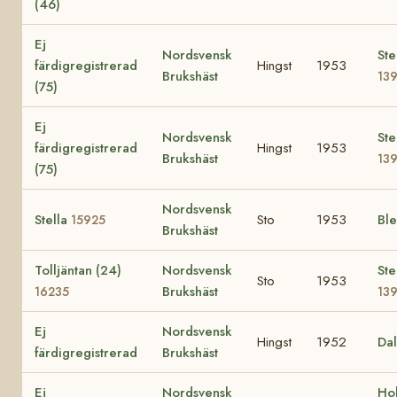
(46)
Ej
Nordsvensk
Ste
färdigregistrerad
Hingst
1953
Brukshäst
13
(75)
Ej
Nordsvensk
Ste
färdigregistrerad
Hingst
1953
Brukshäst
13
(75)
Nordsvensk
Stella
Sto
1953
Bl
15925
Brukshäst
Tolljäntan (24)
Nordsvensk
Ste
Sto
1953
Brukshäst
16235
13
Ej
Nordsvensk
Hingst
1952
Da
färdigregistrerad
Brukshäst
Ej
Nordsvensk
Ho