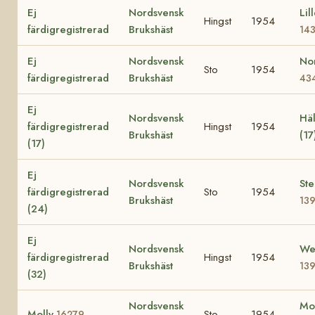
Ej
Nordsvensk
Lil
Hingst
1954
färdigregistrerad
Brukshäst
14
Ej
Nordsvensk
No
Sto
1954
färdigregistrerad
Brukshäst
43
Ej
Nordsvensk
Häl
färdigregistrerad
Hingst
1954
Brukshäst
(17
(17)
Ej
Nordsvensk
Ste
färdigregistrerad
Sto
1954
Brukshäst
13
(24)
Ej
Nordsvensk
We
färdigregistrerad
Hingst
1954
Brukshäst
13
(32)
Nordsvensk
Mo
Molly
Sto
1954
16279