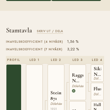
Stamtavla
SKRIV UT / DELA
1,56 %
INAVELSKOEFFICIENT (4 NIVÅER)
3,22 %
INAVELSKOEFFICIENT (7 NIVÅER)
PROFIL
LED 1
LED 2
LED 3
LED 4
Sikil
N
Raggstein
Dölehäst
1205
N
1265
Dölehäst
Fluska
Steinrugg
Dölehäst
871
Dölehäst
Hallingk
1931
N