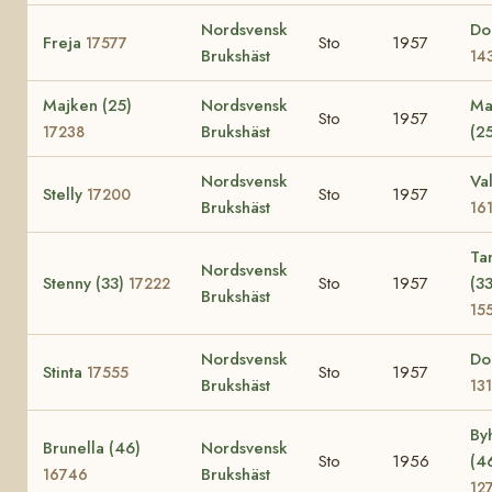
Nordsvensk
Do
Freja
Sto
1957
17577
Brukshäst
14
Majken (25)
Nordsvensk
Maj
Sto
1957
Brukshäst
(2
17238
Nordsvensk
Val
Stelly
Sto
1957
17200
Brukshäst
16
Ta
Nordsvensk
Stenny (33)
Sto
1957
(33
17222
Brukshäst
15
Nordsvensk
Do
Stinta
Sto
1957
17555
Brukshäst
13
By
Brunella (46)
Nordsvensk
Sto
1956
(4
Brukshäst
16746
12