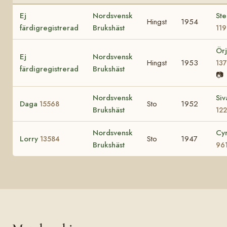
Ej
Nordsvensk
Ste
Hingst
1954
färdigregistrerad
Brukshäst
119
Ör
Ej
Nordsvensk
Hingst
1953
13
färdigregistrerad
Brukshäst
📷
Nordsvensk
Siv
Daga
Sto
1952
15568
Brukshäst
12
Nordsvensk
Cy
Lorry
Sto
1947
13584
Brukshäst
96