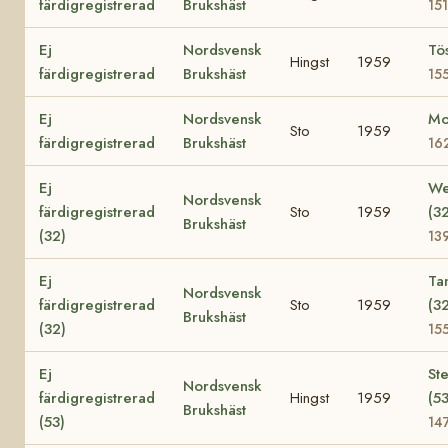
färdigregistrerad
Brukshäst
15
Ej
Nordsvensk
Tö
Hingst
1959
färdigregistrerad
Brukshäst
15
Ej
Nordsvensk
Mo
Sto
1959
färdigregistrerad
Brukshäst
16
Ej
We
Nordsvensk
färdigregistrerad
Sto
1959
(3
Brukshäst
(32)
13
Ej
Ta
Nordsvensk
färdigregistrerad
Sto
1959
(3
Brukshäst
(32)
15
Ej
Ste
Nordsvensk
färdigregistrerad
Hingst
1959
(53
Brukshäst
(53)
14