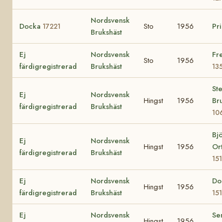
Nordsvensk
Docka
Sto
1956
Pr
17221
Brukshäst
Ej
Nordsvensk
Fr
Sto
1956
färdigregistrerad
Brukshäst
13
St
Ej
Nordsvensk
Hingst
1956
Br
färdigregistrerad
Brukshäst
10
Bj
Ej
Nordsvensk
Hingst
1956
Or
färdigregistrerad
Brukshäst
15
Ej
Nordsvensk
Do
Hingst
1956
färdigregistrerad
Brukshäst
15
Ej
Nordsvensk
Se
Hingst
1956