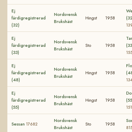
Ej
We
Nordsvensk
färdigregistrerad
Hingst
1958
(3
Brukshäst
(32)
13
Ej
Ta
Nordsvensk
färdigregistrerad
Sto
1958
(33
Brukshäst
(33)
15
Ej
Fl
Nordsvensk
färdigregistrerad
Hingst
1958
(4
Brukshäst
(48)
13
Ej
Do
Nordsvensk
färdigregistrerad
Hingst
1958
(55
Brukshäst
(55)
15
Nordsvensk
So
Sessan
Sto
1958
17682
Brukshäst
81