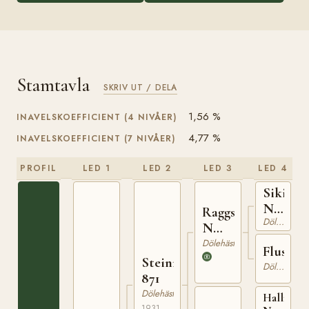
Stamtavla
SKRIV UT / DELA
1,56 %
INAVELSKOEFFICIENT (4 NIVÅER)
4,77 %
INAVELSKOEFFICIENT (7 NIVÅER)
PROFIL
LED 1
LED 2
LED 3
LED 4
Sikil
N
Raggstein
Dölehäst
1205
N
1265
Dölehäst
Fluska
Steinrugg
Dölehäst
871
Dölehäst
Hallingk
1931