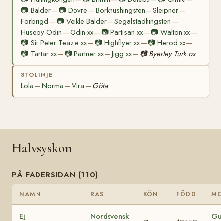
📷
Balder
📷
Dovre
Borkhushingsten
Sleipner
—
—
—
—
Forbrigd
📷
Veikle Balder
Segalstadhingsten
—
—
—
Huseby-Odin
Odin xx
📷
Partisan xx
📷
Walton xx
—
—
—
—
📷
Sir Peter Teazle xx
📷
Highflyer xx
📷
Herod xx
—
—
—
📷
Tartar xx
📷
Partner xx
Jigg xx
📷
Byerley Turk ox
—
—
—
STOLINJE
Lola
Norma
Vira
Göta
—
—
—
Halvsyskon
PÅ FADERSIDAN (110)
NAMN
RAS
KÖN
FÖDD
M
Ej
Nordsvensk
Gu