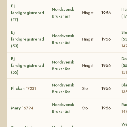
Ej
Nordsvensk
Hä
färdigregistrerad
Hingst
1956
Brukshäst
(1
(17)
Ej
Ste
Nordsvensk
färdigregistrerad
Hingst
1956
(53
Brukshäst
(53)
14
Ej
Do
Nordsvensk
färdigregistrerad
Hingst
1956
(55
Brukshäst
(55)
15
Nordsvensk
Bl
Flickan
Sto
1956
17231
Brukshäst
13
Nordsvensk
Ra
Mary
Sto
1956
16794
Brukshäst
14
We