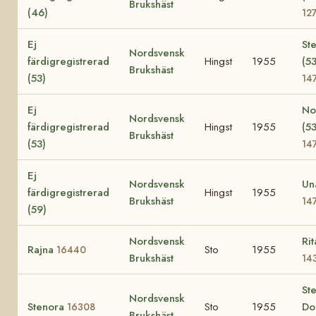
Brukshäst
(46)
12
Ej
Ste
Nordsvensk
färdigregistrerad
Hingst
1955
(53
Brukshäst
(53)
14
Ej
No
Nordsvensk
färdigregistrerad
Hingst
1955
(53
Brukshäst
(53)
14
Ej
Nordsvensk
Un
färdigregistrerad
Hingst
1955
Brukshäst
14
(59)
Nordsvensk
Rit
Rajna
Sto
1955
16440
Brukshäst
14
St
Nordsvensk
Stenora
Sto
1955
Do
16308
Brukshäst