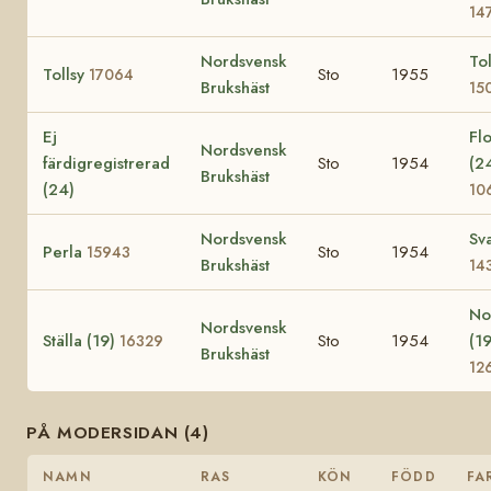
14
Nordsvensk
Tol
Tollsy
Sto
1955
17064
Brukshäst
15
Ej
Fl
Nordsvensk
färdigregistrerad
Sto
1954
(2
Brukshäst
(24)
10
Nordsvensk
Sv
Perla
Sto
1954
15943
Brukshäst
14
No
Nordsvensk
Ställa (19)
Sto
1954
(19
16329
Brukshäst
12
PÅ MODERSIDAN (4)
NAMN
RAS
KÖN
FÖDD
FA