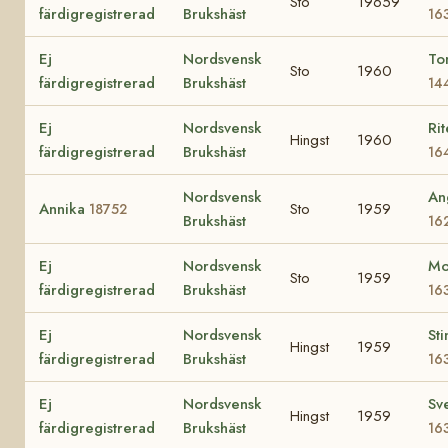
Sto
19659
färdigregistrerad
Brukshäst
16
Ej
Nordsvensk
To
Sto
1960
färdigregistrerad
Brukshäst
14
Ej
Nordsvensk
Rit
Hingst
1960
färdigregistrerad
Brukshäst
16
Nordsvensk
An
Annika
Sto
1959
18752
Brukshäst
16
Ej
Nordsvensk
Mo
Sto
1959
färdigregistrerad
Brukshäst
16
Ej
Nordsvensk
Sti
Hingst
1959
färdigregistrerad
Brukshäst
16
Ej
Nordsvensk
Sv
Hingst
1959
färdigregistrerad
Brukshäst
16