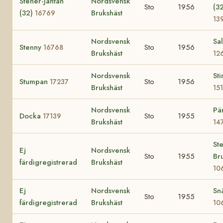
Stener-Jäntan
Nordsvensk
Sto
1956
(3
(32)
Brukshäst
16769
13
Nordsvensk
Sal
Stenny
Sto
1956
16768
Brukshäst
12
Nordsvensk
Sti
Stumpan
Sto
1956
17237
Brukshäst
15
Nordsvensk
Pä
Docka
Sto
1955
17139
Brukshäst
14
St
Ej
Nordsvensk
Sto
1955
Br
färdigregistrerad
Brukshäst
10
Ej
Nordsvensk
Snä
Sto
1955
färdigregistrerad
Brukshäst
10