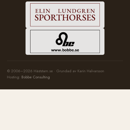
© 2006–2026 Häststam.se · Grundad av Karin Halvarsson
Hosting:
Bobbe Consulting