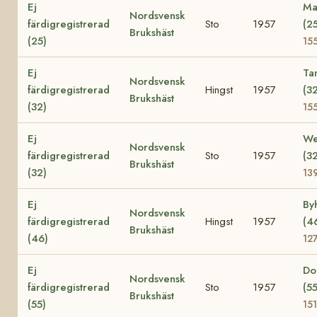
Ej
Ma
Nordsvensk
färdigregistrerad
Sto
1957
(2
Brukshäst
(25)
15
Ej
Ta
Nordsvensk
färdigregistrerad
Hingst
1957
(3
Brukshäst
(32)
15
Ej
We
Nordsvensk
färdigregistrerad
Sto
1957
(3
Brukshäst
(32)
13
Ej
By
Nordsvensk
färdigregistrerad
Hingst
1957
(4
Brukshäst
(46)
12
Ej
Do
Nordsvensk
färdigregistrerad
Sto
1957
(55
Brukshäst
(55)
15