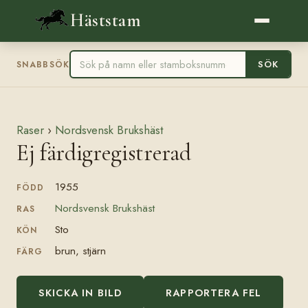
Häststam
SÖK
SNABBSÖK
Raser
›
Nordsvensk Brukshäst
Ej färdigregistrerad
1955
FÖDD
Nordsvensk Brukshäst
RAS
Sto
KÖN
brun, stjärn
FÄRG
SKICKA IN BILD
RAPPORTERA FEL