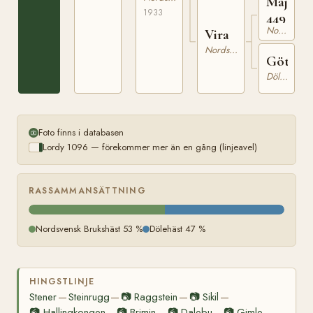
Majore
1933
449
Nordsvensk Brukshäst
Vira
Nordsvensk Brukshäst
Göta
Dölehäst
Foto finns i databasen
Lordy 1096 — förekommer mer än en gång (linjeavel)
RASSAMMANSÄTTNING
Nordsvensk Brukshäst 53 %
Dölehäst 47 %
HINGSTLINJE
Stener
Steinrugg
📷
Raggstein
📷
Sikil
—
—
—
—
📷
Hallingkongen
📷
Brimin
📷
Dalebu
📷
Gimle
—
—
—
—