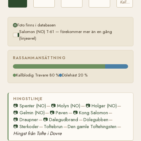
(NO)
Kallblodig Travare
Foto finns i databasen
Salomon (NO) T-61 — förekommer mer än en gång
(linjeavel)
RASSAMMANSÄTTNING
Kallblodig Travare 80 %
Dölehäst 20 %
HINGSTLINJE
📷
Spenter (NO)
📷
Molyn (NO)
📷
Holger (NO)
—
—
—
📷
Gelmin (NO)
📷
Paven
📷
Kong Salomon
—
—
—
📷
Draupner
📷
Dalegudbrand
Dölegubben
—
—
—
📷
Sterkoder
Toftebrun
Den gamle Toftehingsten
—
—
—
Hingst från Tofte i Dovre