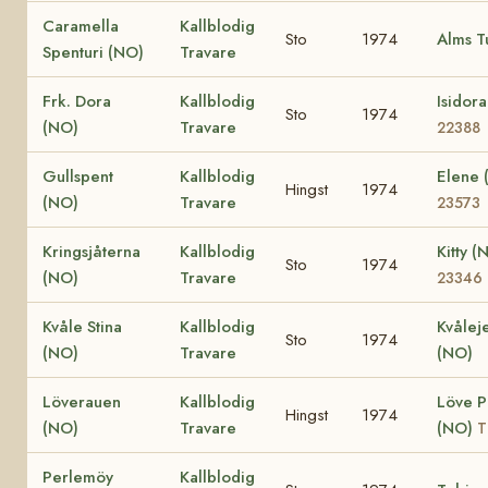
Caramella
Kallblodig
Sto
1974
Alms T
Spenturi (NO)
Travare
Frk. Dora
Kallblodig
Isidor
Sto
1974
(NO)
Travare
22388
Gullspent
Kallblodig
Elene
Hingst
1974
(NO)
Travare
23573
Kringsjåterna
Kallblodig
Kitty 
Sto
1974
(NO)
Travare
23346
Kvåle Stina
Kallblodig
Kvålej
Sto
1974
(NO)
Travare
(NO)
Löverauen
Kallblodig
Löve P
Hingst
1974
(NO)
Travare
(NO)
T
Perlemöy
Kallblodig