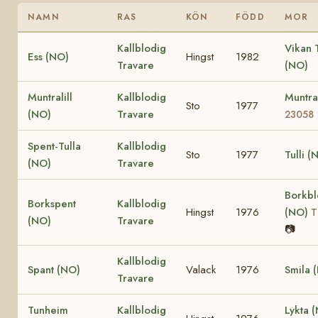
NAMN
RAS
KÖN
FÖDD
MOR
Kallblodig
Vikan 
Ess (NO)
Hingst
1982
Travare
(NO)
Muntralill
Kallblodig
Muntr
Sto
1977
(NO)
Travare
23058
Spent-Tulla
Kallblodig
Sto
1977
Tulli (
(NO)
Travare
Borkbl
Borkspent
Kallblodig
Hingst
1976
(NO)
T
(NO)
Travare
📷
Kallblodig
Spant (NO)
Valack
1976
Smila 
Travare
Tunheim
Kallblodig
Lykta 