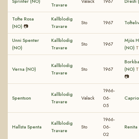
Sprinter (NO)
Valack
1967
Dresti
Travare
Tofte Rosa
Kallblodig
Sto
1967
Tofteli
(NO)
📷
Travare
Unni Spenter
Kallblodig
Mjös 
Sto
1967
(NO)
Travare
(NO)
T
Borkb
Kallblodig
Verna (NO)
Sto
1967
(NO)
T
Travare
📷
1966-
Kallblodig
Spentson
Valack
06-
Caprio
Travare
05
1966-
Kallblodig
Hallsta Spenta
Sto
06-
Renita
Travare
02