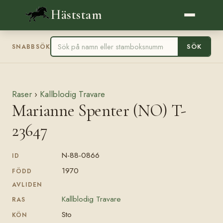
Häststam
SÖK
SNABBSÖK
Raser
›
Kallblodig Travare
Marianne Spenter (NO) T-
23647
N-88-0866
ID
1970
FÖDD
AVLIDEN
Kallblodig Travare
RAS
Sto
KÖN