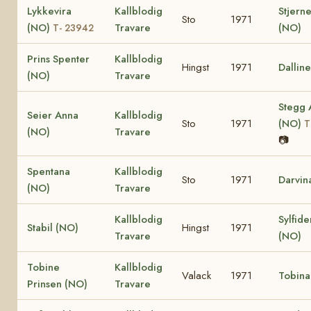
Lykkevira
Kallblodig
Stjerne
Sto
1971
(NO)
Travare
(NO)
T- 23942
Prins Spenter
Kallblodig
Hingst
1971
Dallin
(NO)
Travare
Stegg 
Seier Anna
Kallblodig
Sto
1971
(NO)
T
(NO)
Travare
📷
Spentana
Kallblodig
Sto
1971
Darvin
(NO)
Travare
Kallblodig
Sylfid
Stabil (NO)
Hingst
1971
Travare
(NO)
Tobine
Kallblodig
Valack
1971
Tobina
Prinsen (NO)
Travare