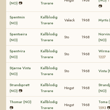
Hingst
1968
(NO)
T
(NO)
📷
Travare
📷
Spentmin
Kallblodig
Valack
1968
Myrtis
(NO)
Travare
Spentseira
Kallblodig
Norvin
Sto
1968
(NO)
Travare
(NO)
Spentvira
Kallblodig
Wirma
Sto
1968
(NO)
Travare
1227
Stjerne Vinta
Kallblodig
Sto
1968
Vinta 
(NO)
Travare
Strandsprett
Kallblodig
Strand
Hingst
1968
(NO)
📷
Travare
(NO)
Thomar (NO)
Kallblodig
Toma 
Hingst
1968
📷
Travare

1593