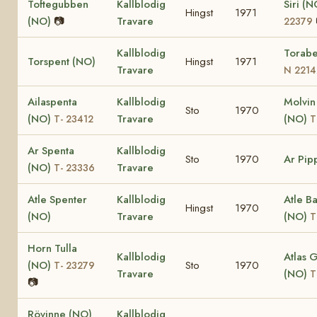
Toftegubben
Kallblodig
Siri (
Hingst
1971
(NO)
📷
Travare
22379
Kallblodig
Torabe
Torspent (NO)
Hingst
1971
Travare
N 2214
Ailaspenta
Kallblodig
Molvin
Sto
1970
(NO)
Travare
(NO)
T- 23412
T
Ar Spenta
Kallblodig
Sto
1970
Ar Pip
(NO)
Travare
T- 23336
Atle Spenter
Kallblodig
Atle B
Hingst
1970
(NO)
Travare
(NO)
T
Horn Tulla
Kallblodig
Atlas 
(NO)
Sto
1970
T- 23279
Travare
(NO)
T
📷
Rövinne (NO)
Kallblodig