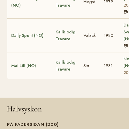
Hingst
1979
(NO)
Travare
20
📷
Da
Kallblodig
Sv
Dally Spent (NO)
Valack
1980
Travare
(N
📷
No
Kallblodig
Mai Lill (NO)
Sto
1981
(N
Travare
20
Halvsyskon
PÅ FADERSIDAN (200)