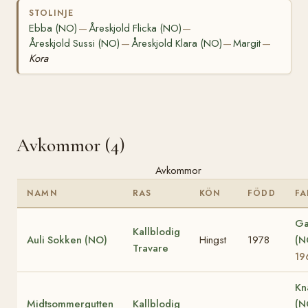
STOLINJE
Ebba (NO)
Åreskjold Flicka (NO)
—
—
Åreskjold Sussi (NO)
Åreskjold Klara (NO)
Margit
—
—
—
Kora
Avkommor (4)
Avkommor
NAMN
RAS
KÖN
FÖDD
FA
Ga
Kallblodig
Auli Sokken (NO)
Hingst
1978
(N
Travare
19
Kn
Midtsommergutten
Kallblodig
(N