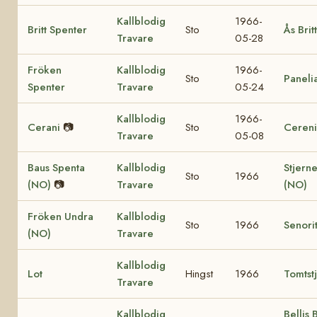
Kallblodig
1966-
Britt Spenter
Sto
Ås Britt
Travare
05-28
Fröken
Kallblodig
1966-
Sto
Paneli
Spenter
Travare
05-24
Kallblodig
1966-
Cerani
📷
Sto
Ceren
Travare
05-08
Baus Spenta
Kallblodig
Stjern
Sto
1966
(NO)
📷
Travare
(NO)
Fröken Undra
Kallblodig
Sto
1966
Senori
(NO)
Travare
Kallblodig
Lot
Hingst
1966
Tomtst
Travare
Kallblodig
Bellis 