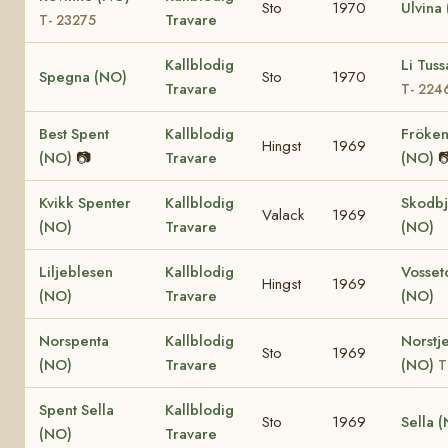
Sto
1970
Ulvina
Travare
T- 23275
Kallblodig
Li Tus
Spegna (NO)
Sto
1970
Travare
T- 224
Best Spent
Kallblodig
Fröken
Hingst
1969
(NO)
📷
Travare
(NO)

Kvikk Spenter
Kallblodig
Skodb
Valack
1969
(NO)
Travare
(NO)
Liljeblesen
Kallblodig
Vosset
Hingst
1969
(NO)
Travare
(NO)
Norspenta
Kallblodig
Norstj
Sto
1969
(NO)
Travare
(NO)
T
Spent Sella
Kallblodig
Sto
1969
Sella 
(NO)
Travare