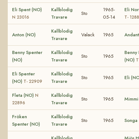
Eli Spent (NO)
Kallblodig
1965-
Eli No
Sto
Travare
05-14
N 23016
T- 1288
Kallblodig
Anton (NO)
Valack
1965
Andant
Travare
Benny Spenter
Kallblodig
Benny 
Sto
1965
(NO)
Travare
(NO)
T
Eli Spenter
Kallblodig
Sto
1965
Eli (N
(NO)
Travare
T- 22909
Fleta (NO)
Kallblodig
N
Sto
1965
Mimmi
Travare
22896
Fröken
Kallblodig
Sto
1965
Songa
Spenter (NO)
Travare
Kallblodig
Mjös 