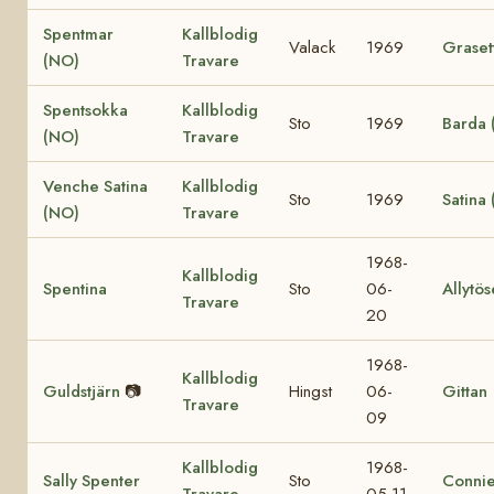
Spentmar
Kallblodig
Valack
1969
Graset
(NO)
Travare
Spentsokka
Kallblodig
Sto
1969
Barda 
(NO)
Travare
Venche Satina
Kallblodig
Sto
1969
Satina
(NO)
Travare
1968-
Kallblodig
Spentina
Sto
06-
Allytö
Travare
20
1968-
Kallblodig
Guldstjärn
📷
Hingst
06-
Gittan
Travare
09
Kallblodig
1968-
Sally Spenter
Sto
Conni
Travare
05-11