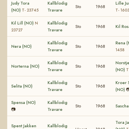
Judy Tora
Kallblodig
Lille J
Sto
1968
(NO)
Travare
T- 23745
T- 160
Kil Lill (NO)
Kallblodig
N
Sto
1968
Kil Ro
Travare
23727
Kallblodig
Rena 
Nera (NO)
Sto
1968
Travare
1458
Kallblodig
Norstj
Norterna (NO)
Sto
1968
Travare
(NO)
T
Kallblodig
Kroer 
Selita (NO)
Sto
1968
Travare
(NO)

Spensa (NO)
Kallblodig
Sto
1968
Sascha
📷
Travare
Tora J
Spent Jakken
Kallblodig