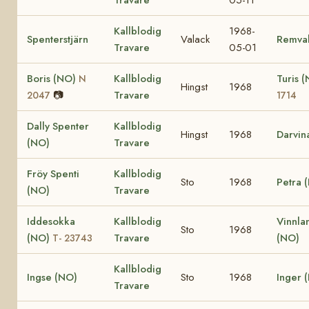
Kallblodig
1968-
Spenterstjärn
Valack
Remval
Travare
05-01
Boris (NO)
Kallblodig
Turis 
N
Hingst
1968
📷
Travare
2047
1714
Dally Spenter
Kallblodig
Hingst
1968
Darvin
(NO)
Travare
Fröy Spenti
Kallblodig
Sto
1968
Petra 
(NO)
Travare
Iddesokka
Kallblodig
Vinnla
Sto
1968
(NO)
Travare
(NO)
T- 23743
Kallblodig
Ingse (NO)
Sto
1968
Inger 
Travare