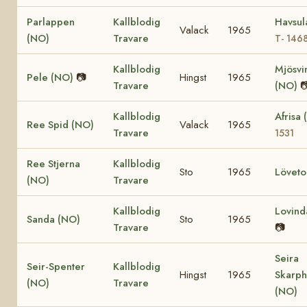
Parlappen
Kallblodig
Havsul
Valack
1965
(NO)
Travare
T- 146
Kallblodig
Mjösvi
Pele (NO)
📷
Hingst
1965
Travare
(NO)

Kallblodig
Afrisa
Ree Spid (NO)
Valack
1965
Travare
1531
Ree Stjerna
Kallblodig
Sto
1965
Löveto
(NO)
Travare
Kallblodig
Lovind
Sanda (NO)
Sto
1965
Travare
📷
Seira
Seir-Spenter
Kallblodig
Hingst
1965
Skarph
(NO)
Travare
(NO)