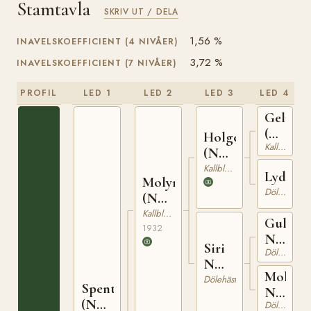
Stamtavla
SKRIV UT / DELA
1,56 %
INAVELSKOEFFICIENT (4 NIVÅER)
3,72 %
INAVELSKOEFFICIENT (7 NIVÅER)
PROFIL
LED 1
LED 2
LED 3
LED 4
Gelmin
(NO)
Holger
Kallblodig Travare
T-
(NO)
73
T-140
Kallblodig Travare
Lydia
Molyn
Dölehäst
(NO)
T-150
Kallblodig Travare
Gullyn
1932
N
Siri
Dölehäst
679
N
Molla
8483
Dölehäst
Spenter
N
(NO)
Dölehäst
6632