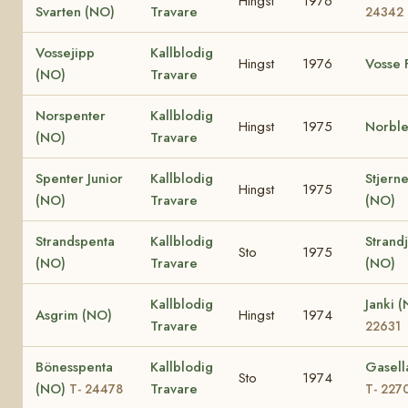
Hingst
1976
Svarten (NO)
Travare
24342
Vossejipp
Kallblodig
Hingst
1976
Vosse 
(NO)
Travare
Norspenter
Kallblodig
Hingst
1975
Norble
(NO)
Travare
Spenter Junior
Kallblodig
Stjerne
Hingst
1975
(NO)
Travare
(NO)
Strandspenta
Kallblodig
Strand
Sto
1975
(NO)
Travare
(NO)
Kallblodig
Janki 
Asgrim (NO)
Hingst
1974
Travare
22631
Bönesspenta
Kallblodig
Gasell
Sto
1974
(NO)
Travare
T- 24478
T- 227