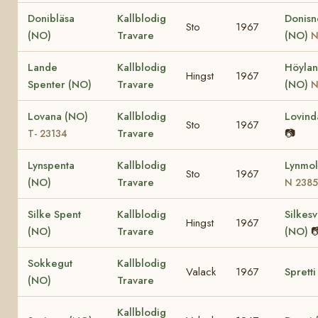
Donibläsa
Kallblodig
Donisn
Sto
1967
(NO)
Travare
(NO)
N
Lande
Kallblodig
Höylan
Hingst
1967
Spenter (NO)
Travare
(NO)
N
Lovana (NO)
Kallblodig
Lovind
Sto
1967
Travare
📷
T- 23134
Lynspenta
Kallblodig
Lynmol
Sto
1967
(NO)
Travare
N 238
Silke Spent
Kallblodig
Silkesv
Hingst
1967
(NO)
Travare
(NO)

Sokkegut
Kallblodig
Valack
1967
Sprett
(NO)
Travare
Kallblodig