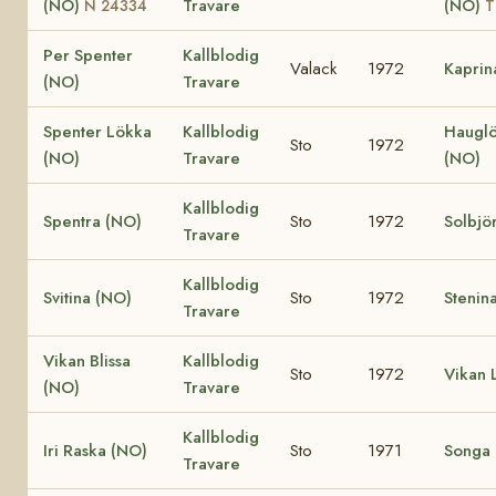
(NO)
Travare
(NO)
N 24334
T
Per Spenter
Kallblodig
Valack
1972
Kaprin
(NO)
Travare
Spenter Lökka
Kallblodig
Hauglö
Sto
1972
(NO)
Travare
(NO)
Kallblodig
Spentra (NO)
Sto
1972
Solbjö
Travare
Kallblodig
Svitina (NO)
Sto
1972
Stenin
Travare
Vikan Blissa
Kallblodig
Sto
1972
Vikan L
(NO)
Travare
Kallblodig
Iri Raska (NO)
Sto
1971
Songa
Travare