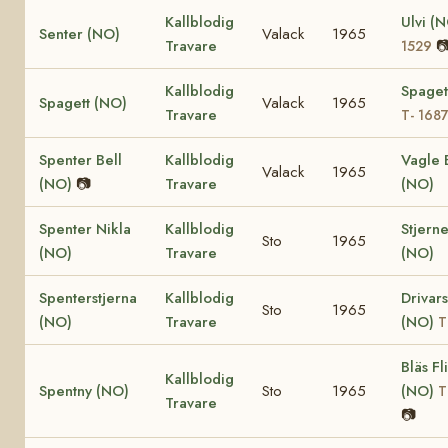
Kallblodig
Ulvi (
Senter (NO)
Valack
1965
Travare

1529
Kallblodig
Spaget
Spagett (NO)
Valack
1965
Travare
T- 168
Spenter Bell
Kallblodig
Vagle 
Valack
1965
(NO)
📷
Travare
(NO)
Spenter Nikla
Kallblodig
Stjerne
Sto
1965
(NO)
Travare
(NO)
Spenterstjerna
Kallblodig
Drivars
Sto
1965
(NO)
Travare
(NO)
T
Bläs Fl
Kallblodig
Spentny (NO)
Sto
1965
(NO)
T
Travare
📷