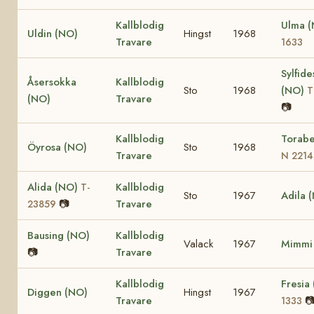
Kallblodig
Ulma 
Uldin (NO)
Hingst
1968
Travare
1633
Sylfid
Åsersokka
Kallblodig
Sto
1968
(NO)
T
(NO)
Travare
📷
Kallblodig
Torabe
Öyrosa (NO)
Sto
1968
Travare
N 2214
Alida (NO)
Kallblodig
T-
Sto
1967
Adila 
📷
Travare
23859
Bausing (NO)
Kallblodig
Valack
1967
Mimmi
📷
Travare
Kallblodig
Fresia
Diggen (NO)
Hingst
1967
Travare

1333