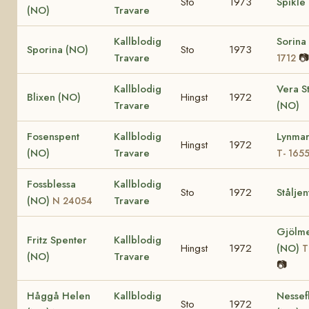
Sto
1973
Spikle
(NO)
Travare
Kallblodig
Sorina
Sporina (NO)
Sto
1973
Travare
📷
1712
Kallblodig
Vera S
Blixen (NO)
Hingst
1972
Travare
(NO)
Fosenspent
Kallblodig
Lynmar
Hingst
1972
(NO)
Travare
T- 165
Fossblessa
Kallblodig
Sto
1972
Stålje
(NO)
Travare
N 24054
Gjölme
Fritz Spenter
Kallblodig
Hingst
1972
(NO)
T
(NO)
Travare
📷
Håggå Helen
Kallblodig
Nessef
Sto
1972