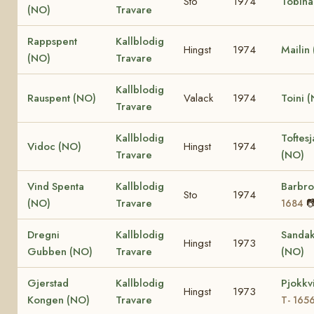
Sto
1974
Tobina
(NO)
Travare
Rappspent
Kallblodig
Hingst
1974
Mailin
(NO)
Travare
Kallblodig
Rauspent (NO)
Valack
1974
Toini 
Travare
Kallblodig
Toftesj
Vidoc (NO)
Hingst
1974
Travare
(NO)
Vind Spenta
Kallblodig
Barbr
Sto
1974
(NO)
Travare

1684
Dregni
Kallblodig
Sanda
Hingst
1973
Gubben (NO)
Travare
(NO)
Gjerstad
Kallblodig
Pjokkv
Hingst
1973
Kongen (NO)
Travare
T- 165