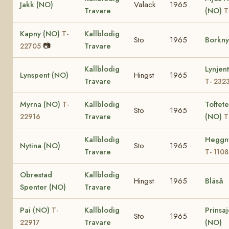
Jakk (NO)
Valack
1965
Travare
(NO)
T
Kapny (NO)
Kallblodig
T-
Sto
1965
Borkny
📷
Travare
22705
Kallblodig
Lynjen
Lynspent (NO)
Hingst
1965
Travare
T- 232
Myrna (NO)
Kallblodig
Toftet
T-
Sto
1965
Travare
(NO)
22916
T
Kallblodig
Heggn
Nytina (NO)
Sto
1965
Travare
T- 1108
Obrestad
Kallblodig
Hingst
1965
Bläså
Spenter (NO)
Travare
Pai (NO)
Kallblodig
Prinsa
T-
Sto
1965
Travare
(NO)
22917