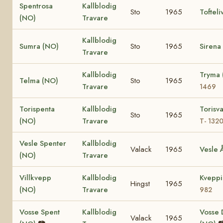
Spentrosa
Kallblodig
Sto
1965
Tofteli
(NO)
Travare
Kallblodig
Sumra (NO)
Sto
1965
Sirena
Travare
Kallblodig
Tryma
Telma (NO)
Sto
1965
Travare
1469
Torispenta
Kallblodig
Torisv
Sto
1965
(NO)
Travare
T- 132
Vesle Spenter
Kallblodig
Valack
1965
Vesle 
(NO)
Travare
Villkvepp
Kallblodig
Kvepp
Hingst
1965
(NO)
Travare
982
Vosse Spent
Kallblodig
Vosse 
Valack
1965