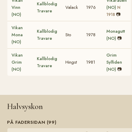
Vikan
Vikarauen
Kallblodig
Vinn
Valack
1976
(NO)
N
Travare
(NO)
📷
1918
Vikan
Kallblodig
Monagutt
Mona
Sto
1978
Travare
(NO)
📷
(NO)
Vikan
Grim
Kallblodig
Grim
Hingst
1981
Sylfiden
Travare
(NO)
(NO)
📷
Halvsyskon
PÅ FADERSIDAN (99)