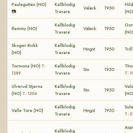
Paulegutten (NO)
Kallblodig
Hild
Valack
1950
📷
Travare
(NO
Kallblodig
Gor
Remmy (NO)
Valack
1950
Travare
(NO
Skoger-Kvikk
Kallblodig
Hingst
1950
Tril
(NO)
Travare
Tormona (NO)
Kallblodig
Thor
T-
Sto
1950
Travare
1289
T- 1
Ulverud Stjerna
Kallblodig
Vald
Sto
1950
(NO)
Travare
(NO
T- 1304
Kallblodig
Sul
Valle Tore (NO)
Hingst
1950
Travare
T- 5
Aspi
Kallblodig