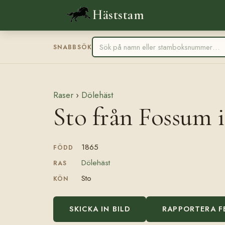
Häststam
SNABBSÖK
Raser
›
Dölehäst
Sto från Fossum 
1865
FÖDD
Dölehäst
RAS
Sto
KÖN
SKICKA IN BILD
RAPPORTERA F