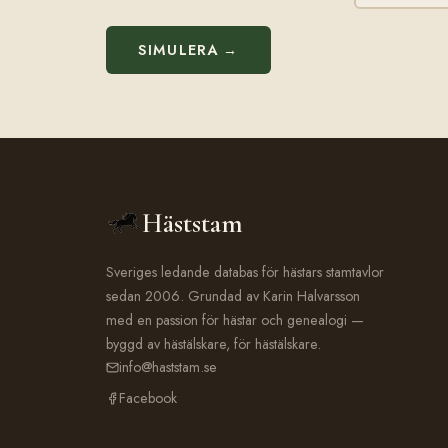
SIMULERA →
Häststam
Sveriges ledande databas för hästars stamtavlor
sedan 2006. Grundad av Karin Halvarsson
med en passion för hästar och genealogi —
byggd av hästälskare, för hästälskare.
info@haststam.se
Facebook