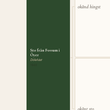
okänd hingst
Sto från Fossum i
Öyer
Dölehäst
1865
okänt sto