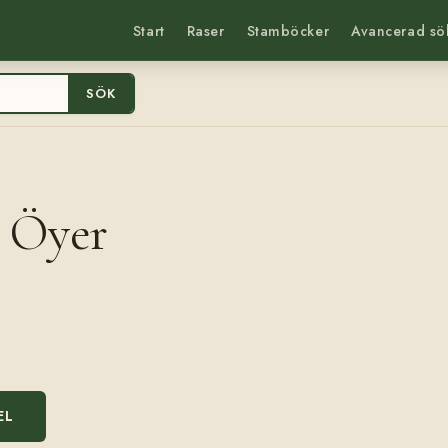
Start
Raser
Stamböcker
Avancerad sö
SÖK
i Öyer
EL