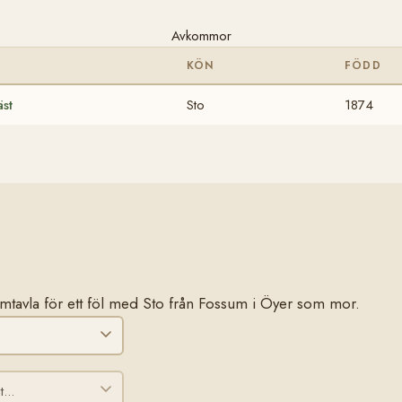
Avkommor
KÖN
FÖDD
st
Sto
1874
stamtavla för ett föl med Sto från Fossum i Öyer som mor.