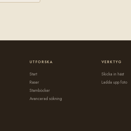
UTFORSKA
VERKTYG
Start
Skicka in häst
Raser
Ladda upp foto
Stamböcker
Avancerad sökning