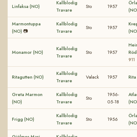
Kallblodig
Örl
Linfaksa (NO)
Sto
1957
Travare
(NO
Marmontuppa
Kallblodig
Kve
Sto
1957
(NO)
📷
Travare
(NO
Hei
Kallblodig
Monamor (NO)
Sto
1957
Röd
Travare
911
Kallblodig
Ritagutten (NO)
Valack
1957
Rita
Travare
Greta Marmon
Kallblodig
1956-
Atla
Sto
(NO)
Travare
05-18
(NO
Kallblodig
Örl
Frigg (NO)
Sto
1956
Travare
(NO
Gjölmes Mari
Kallblodig