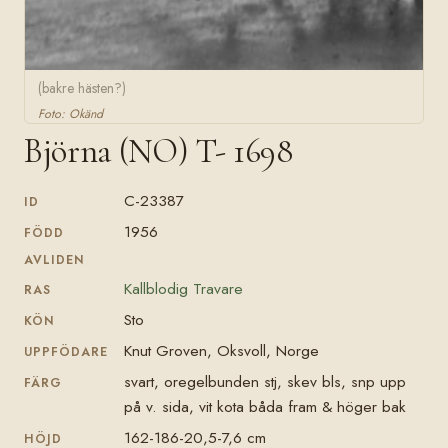
(bakre hästen?)
Foto: Okänd
Björna (NO) T- 1698
C-23387
ID
1956
FÖDD
AVLIDEN
Kallblodig Travare
RAS
Sto
KÖN
Knut Groven, Oksvoll, Norge
UPPFÖDARE
svart, oregelbunden stj, skev bls, snp upp
FÄRG
på v. sida, vit kota båda fram & höger bak
162-186-20,5-7,6 cm
HÖJD