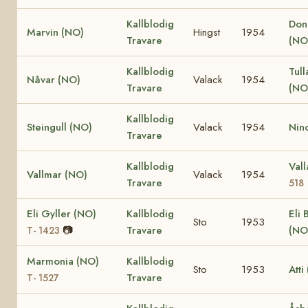
Kallblodig
Don
Marvin (NO)
Hingst
1954
Travare
(NO
Kallblodig
Tul
Nåvar (NO)
Valack
1954
Travare
(NO
Kallblodig
Steingull (NO)
Valack
1954
Nin
Travare
Kallblodig
Val
Vallmar (NO)
Valack
1954
Travare
518
Eli Gyller (NO)
Kallblodig
Eli 
Sto
1953
📷
Travare
(NO
T- 1423
Marmonia (NO)
Kallblodig
Sto
1953
Atti
Travare
T- 1527