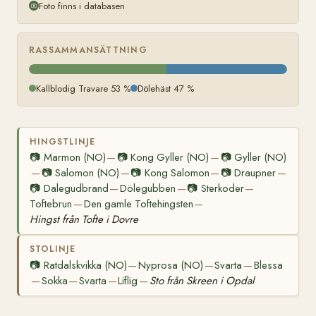
Foto finns i databasen
RASSAMMANSÄTTNING
Kallblodig Travare 53 %
Dölehäst 47 %
HINGSTLINJE
📷
Marmon (NO)
📷
Kong Gyller (NO)
📷
Gyller (NO)
—
—
📷
Salomon (NO)
📷
Kong Salomon
📷
Draupner
—
—
—
—
📷
Dalegudbrand
Dölegubben
📷
Sterkoder
—
—
—
Toftebrun
Den gamle Toftehingsten
—
—
Hingst från Tofte i Dovre
STOLINJE
📷
Ratdalskvikka (NO)
Nyprosa (NO)
Svarta
Blessa
—
—
—
Sokka
Svarta
Liflig
Sto från Skreen i Opdal
—
—
—
—