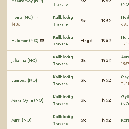
Hamremöy (NO)
Sto
1952
Travare
(NO
Heira (NO)
Kallblodig
Hei
T-
Sto
1952
Travare
1486
695
Kallblodig
Hul
Huldmar (NO)
📷
Hingst
1952
Travare
T- 1
Kallblodig
Aur
Julianna (NO)
Sto
1952
Travare
155
Kallblodig
Ste
Lamona (NO)
Sto
1952
Travare
T- 1
Kallblodig
Gyl
Maks Gylla (NO)
Sto
1952
Travare
(NO
Kallblodig
Mirri (NO)
Sto
1952
Kor
Travare