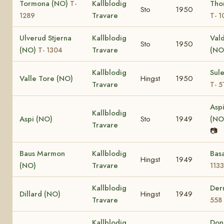
Tormona (NO)
Kallblodig
Thor
T-
Sto
1950
Travare
1289
T- 1
Ulverud Stjerna
Kallblodig
Vald
Sto
1950
(NO)
Travare
(NO
T- 1304
Kallblodig
Sul
Valle Tore (NO)
Hingst
1950
Travare
T- 5
Aspi
Kallblodig
Aspi (NO)
Sto
1949
(NO
Travare
📷
Baus Marmon
Kallblodig
Bas
Hingst
1949
(NO)
Travare
1133
Kallblodig
Der
Dillard (NO)
Hingst
1949
Travare
558
Kallblodig
Don