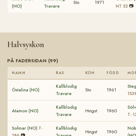
Sto
1971
(NO)
Travare
📷
NT 52
Halvsyskon
PÅ FADERSIDAN (99)
NAMN
RAS
KÖN
FÖDD
MO
Kallblodig
Ste
Östalina (NO)
Sto
1961
Travare
153
Kallblodig
Söl
Atamon (NO)
Hingst
1960
Travare
T- 1
Solmar (NO)
Kallblodig
Nob
T-
Hingst
1960
📷
Travare
(NO
286