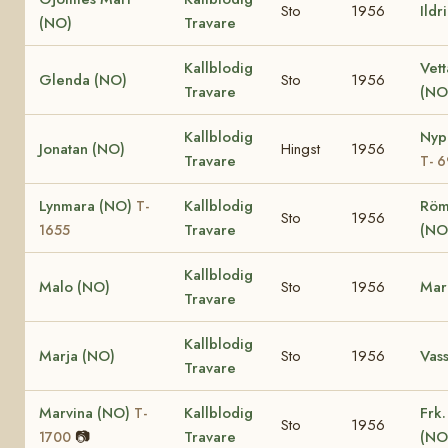
Sto
1956
Ildr
(NO)
Travare
Kallblodig
Vet
Glenda (NO)
Sto
1956
Travare
(NO
Kallblodig
Nyp
Jonatan (NO)
Hingst
1956
Travare
T- 6
Lynmara (NO)
Kallblodig
Röm
T-
Sto
1956
Travare
(NO
1655
Kallblodig
Malo (NO)
Sto
1956
Mar
Travare
Kallblodig
Marja (NO)
Sto
1956
Vas
Travare
Marvina (NO)
Kallblodig
Frk.
T-
Sto
1956
📷
Travare
(NO
1700