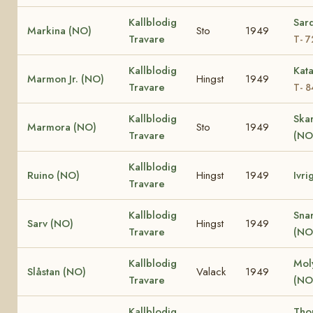
Kallblodig
Sar
Markina (NO)
Sto
1949
Travare
T- 7
Kallblodig
Kat
Marmon Jr. (NO)
Hingst
1949
Travare
T- 8
Kallblodig
Ska
Marmora (NO)
Sto
1949
Travare
(NO
Kallblodig
Ruino (NO)
Hingst
1949
Ivri
Travare
Kallblodig
Snar
Sarv (NO)
Hingst
1949
Travare
(NO
Kallblodig
Mol
Slåstan (NO)
Valack
1949
Travare
(NO
Kallblodig
Thor