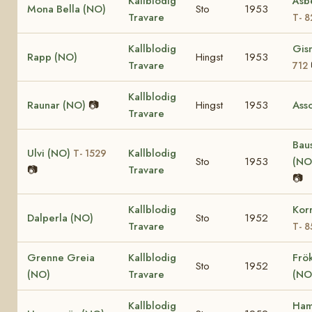
Kallblodig
Åsb
Mona Bella (NO)
Sto
1953
Travare
T- 8
Kallblodig
Gis
Rapp (NO)
Hingst
1953
Travare
712
Kallblodig
Raunar (NO)
📷
Hingst
1953
Ass
Travare
Bau
Ulvi (NO)
Kallblodig
T- 1529
Sto
1953
(NO
📷
Travare
📷
Kallblodig
Kor
Dalperla (NO)
Sto
1952
Travare
T- 8
Grenne Greia
Kallblodig
Frö
Sto
1952
(NO)
Travare
(NO
Kallblodig
Ham