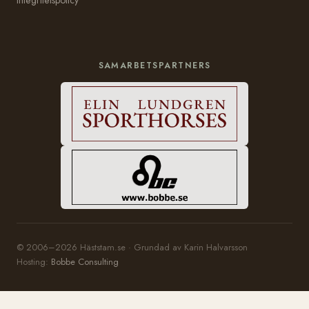
Integritetspolicy
SAMARBETSPARTNERS
© 2006–2026 Häststam.se · Grundad av Karin Halvarsson
Hosting:
Bobbe Consulting