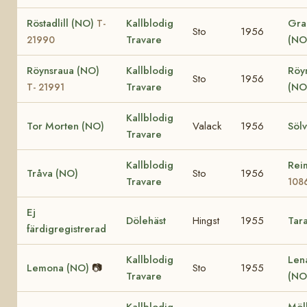
Röstadlill (NO)
Kallblodig
Gra
T-
Sto
1956
Travare
(NO
21990
Röynsraua (NO)
Kallblodig
Röy
Sto
1956
Travare
(NO
T- 21991
Kallblodig
Tor Morten (NO)
Valack
1956
Sölv
Travare
Kallblodig
Rei
Tråva (NO)
Sto
1956
Travare
108
Ej
Dölehäst
Hingst
1955
Tar
färdigregistrerad
Kallblodig
Len
Lemona (NO)
📷
Sto
1955
Travare
(NO