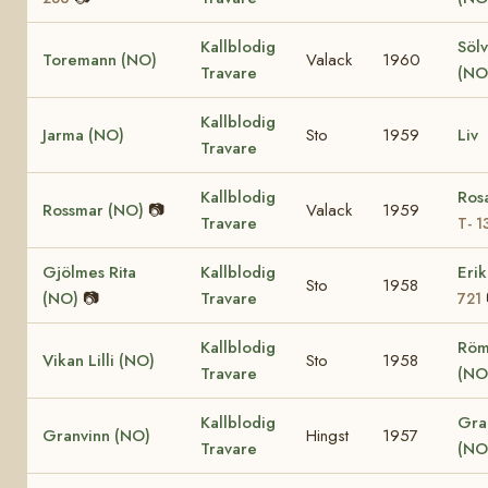
Kallblodig
Söl
Toremann (NO)
Valack
1960
Travare
(NO
Kallblodig
Jarma (NO)
Sto
1959
Liv
Travare
Kallblodig
Ros
Rossmar (NO)
📷
Valack
1959
Travare
T- 1
Gjölmes Rita
Kallblodig
Eri
Sto
1958
(NO)
📷
Travare
721
Kallblodig
Röm
Vikan Lilli (NO)
Sto
1958
Travare
(NO
Kallblodig
Gra
Granvinn (NO)
Hingst
1957
Travare
(NO