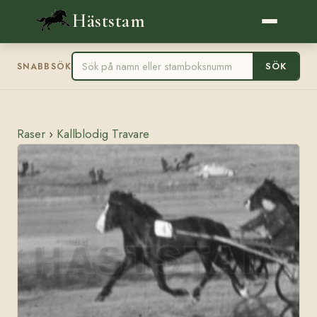
Häststam
SÖK
SNABBSÖK
Raser
›
Kallblodig Travare