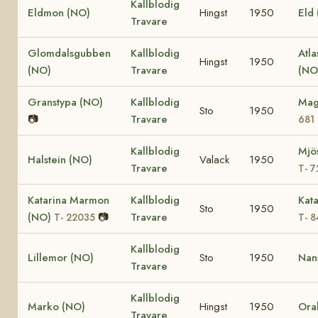
Kallblodig
Eldmon (NO)
Hingst
1950
Eld
Travare
Glomdalsgubben
Kallblodig
Atla
Hingst
1950
(NO)
Travare
(NO
Granstypa (NO)
Kallblodig
Mag
Sto
1950
📷
Travare
681
Kallblodig
Mjös
Halstein (NO)
Valack
1950
Travare
T- 7
Katarina Marmon
Kallblodig
Kat
Sto
1950
(NO)
📷
Travare
T- 22035
T- 8
Kallblodig
Lillemor (NO)
Sto
1950
Nan
Travare
Kallblodig
Marko (NO)
Hingst
1950
Ora
Travare