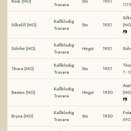
Rödi (NO)
Sto
1951
Travare
1175
Sil
Kallblodig
Silkelill (NO)
Sto
1951
(NO
Travare
📷
Kallblodig
Sölvfot (NO)
Hingst
1951
Söl
Travare
Kallblodig
Thor
Thora (NO)
Sto
1951
Travare
T- 1
Aspi
Kallblodig
Besten (NO)
Hingst
1950
(NO
Travare
📷
Kallblodig
Fot
Bryna (NO)
Sto
1950
Travare
890