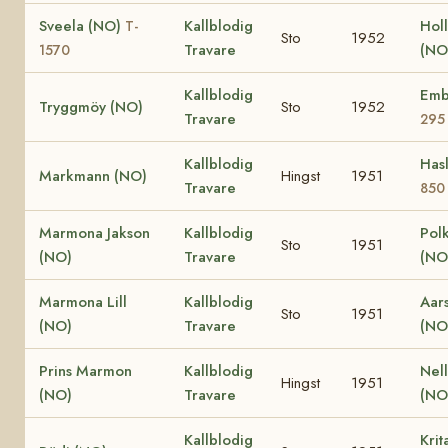
Sveela (NO)
Kallblodig
Hol
T-
Sto
1952
Travare
(NO
1570
Kallblodig
Emb
Tryggmöy (NO)
Sto
1952
Travare
295
Kallblodig
Has
Markmann (NO)
Hingst
1951
Travare
850
Marmona Jakson
Kallblodig
Pol
Sto
1951
(NO)
Travare
(NO
Marmona Lill
Kallblodig
Aars
Sto
1951
(NO)
Travare
(NO
Prins Marmon
Kallblodig
Nel
Hingst
1951
(NO)
Travare
(NO
Kallblodig
Kri