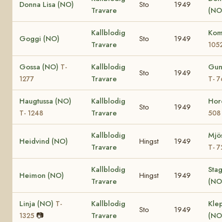
Donna Lisa (NO)
Sto
1949
Travare
(NO
Kallblodig
Kom
Goggi (NO)
Sto
1949
Travare
105
Gossa (NO)
Kallblodig
Gun
T-
Sto
1949
Travare
1277
T- 
Haugtussa (NO)
Kallblodig
Hor
Sto
1949
Travare
T- 1248
508
Kallblodig
Mjös
Heidvind (NO)
Hingst
1949
Travare
T- 7
Kallblodig
Sta
Heimon (NO)
Hingst
1949
Travare
(NO
Linja (NO)
Kallblodig
Klep
T-
Sto
1949
📷
Travare
(NO
1325