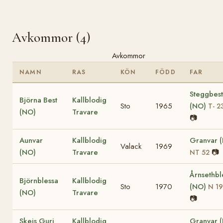
Avkommor (4)
Avkommor
NAMN
RAS
KÖN
FÖDD
FAR
Steggbest
Björna Best
Kallblodig
Sto
1965
(NO)
T- 2
(NO)
Travare
📷
Aunvar
Kallblodig
Granvar 
Valack
1969
(NO)
Travare
📷
NT 52
Årnsethbl
Björnblessa
Kallblodig
Sto
1970
(NO)
N 19
(NO)
Travare
📷
Skeis Guri
Kallblodig
Granvar 