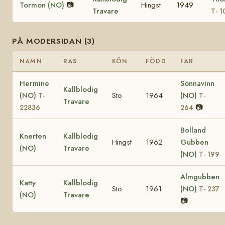
Tormon (NO)
📷
Hingst
1949
Travare
T- 1
PÅ MODERSIDAN (3)
NAMN
RAS
KÖN
FÖDD
FAR
Hermine
Sönnavinn
Kallblodig
(NO)
Sto
1964
(NO)
T-
T-
Travare
📷
22836
264
Bolland
Knerten
Kallblodig
Hingst
1962
Gubben
(NO)
Travare
(NO)
T- 199
Almgubben
Katty
Kallblodig
Sto
1961
(NO)
T- 237
(NO)
Travare
📷