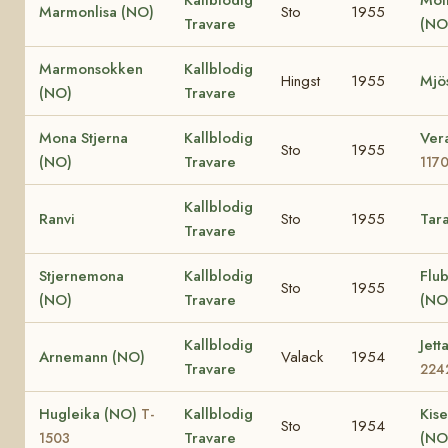
Kallblodig
Möll
Marmonlisa (NO)
Sto
1955
Travare
(NO
Marmonsokken
Kallblodig
Hingst
1955
Mjö
(NO)
Travare
Mona Stjerna
Kallblodig
Ver
Sto
1955
(NO)
Travare
117
Kallblodig
Ranvi
Sto
1955
Tar
Travare
Stjernemona
Kallblodig
Flub
Sto
1955
(NO)
Travare
(NO
Kallblodig
Jett
Arnemann (NO)
Valack
1954
Travare
224
Hugleika (NO)
Kallblodig
Kise
T-
Sto
1954
Travare
(NO
1503