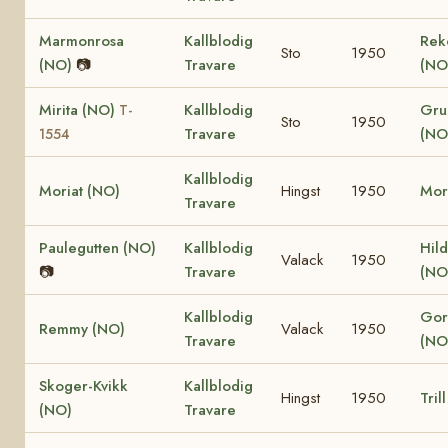
Marmonrosa
Kallblodig
Rek
Sto
1950
(NO)
📷
Travare
(NO
Mirita (NO)
Kallblodig
Gru
T-
Sto
1950
Travare
(NO
1554
Kallblodig
Moriat (NO)
Hingst
1950
Mor
Travare
Paulegutten (NO)
Kallblodig
Hild
Valack
1950
📷
Travare
(NO
Kallblodig
Gor
Remmy (NO)
Valack
1950
Travare
(NO
Skoger-Kvikk
Kallblodig
Hingst
1950
Tril
(NO)
Travare