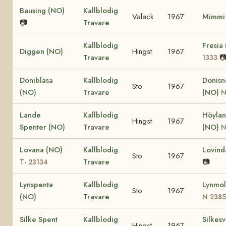
Bausing (NO)
Kallblodig
Valack
1967
Mimmi
📷
Travare
Kallblodig
Fresia
Diggen (NO)
Hingst
1967
Travare

1333
Donibläsa
Kallblodig
Donisn
Sto
1967
(NO)
Travare
(NO)
N
Lande
Kallblodig
Höylan
Hingst
1967
Spenter (NO)
Travare
(NO)
N
Lovana (NO)
Kallblodig
Lovind
Sto
1967
Travare
📷
T- 23134
Lynspenta
Kallblodig
Lynmol
Sto
1967
(NO)
Travare
N 238
Silke Spent
Kallblodig
Silkesv
Hingst
1967