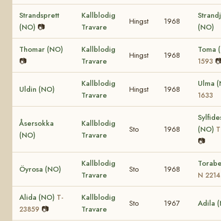
Strandsprett
Kallblodig
Strand
Hingst
1968
(NO)
📷
Travare
(NO)
Thomar (NO)
Kallblodig
Toma 
Hingst
1968
📷
Travare

1593
Kallblodig
Ulma 
Uldin (NO)
Hingst
1968
Travare
1633
Sylfid
Åsersokka
Kallblodig
Sto
1968
(NO)
T
(NO)
Travare
📷
Kallblodig
Torabe
Öyrosa (NO)
Sto
1968
Travare
N 2214
Alida (NO)
Kallblodig
T-
Sto
1967
Adila 
📷
Travare
23859