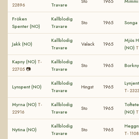
Sto
1965
Mimmi
Travare
22896
Fröken
Kallblodig
Sto
1965
Songa
Spenter (NO)
Travare
Kallblodig
Mjös 
Jakk (NO)
Valack
1965
Travare
(NO)
T
Kapny (NO)
Kallblodig
T-
Sto
1965
Borkny
📷
Travare
22705
Kallblodig
Lynjen
Lynspent (NO)
Hingst
1965
Travare
T- 232
Myrna (NO)
Kallblodig
Toftet
T-
Sto
1965
Travare
(NO)
22916
T
Kallblodig
Heggn
Nytina (NO)
Sto
1965
Travare
T- 1108