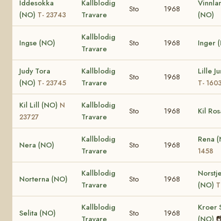
Iddesokka
Kallblodig
Vinnla
Sto
1968
(NO)
Travare
(NO)
T- 23743
Kallblodig
Ingse (NO)
Sto
1968
Inger 
Travare
Judy Tora
Kallblodig
Lille J
Sto
1968
(NO)
Travare
T- 23745
T- 160
Kil Lill (NO)
Kallblodig
N
Sto
1968
Kil Ro
Travare
23727
Kallblodig
Rena 
Nera (NO)
Sto
1968
Travare
1458
Kallblodig
Norstj
Norterna (NO)
Sto
1968
Travare
(NO)
T
Kallblodig
Kroer 
Selita (NO)
Sto
1968
Travare
(NO)
