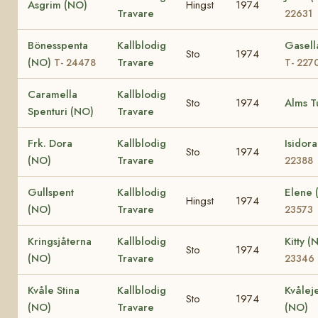
Asgrim (NO)
Hingst
1974
Travare
22631
Bönesspenta
Kallblodig
Gasell
Sto
1974
(NO)
Travare
T- 24478
T- 227
Caramella
Kallblodig
Sto
1974
Alms T
Spenturi (NO)
Travare
Frk. Dora
Kallblodig
Isidor
Sto
1974
(NO)
Travare
22388
Gullspent
Kallblodig
Elene
Hingst
1974
(NO)
Travare
23573
Kringsjåterna
Kallblodig
Kitty 
Sto
1974
(NO)
Travare
23346
Kvåle Stina
Kallblodig
Kvålej
Sto
1974
(NO)
Travare
(NO)