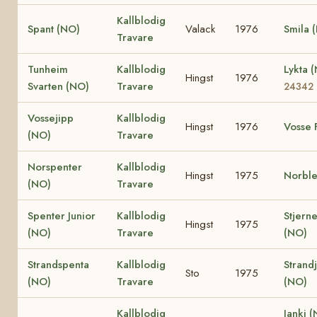
Kallblodig
Spant (NO)
Valack
1976
Smila 
Travare
Tunheim
Kallblodig
Lykta 
Hingst
1976
Svarten (NO)
Travare
24342
Vossejipp
Kallblodig
Hingst
1976
Vosse 
(NO)
Travare
Norspenter
Kallblodig
Hingst
1975
Norble
(NO)
Travare
Spenter Junior
Kallblodig
Stjerne
Hingst
1975
(NO)
Travare
(NO)
Strandspenta
Kallblodig
Strand
Sto
1975
(NO)
Travare
(NO)
Kallblodig
Janki 