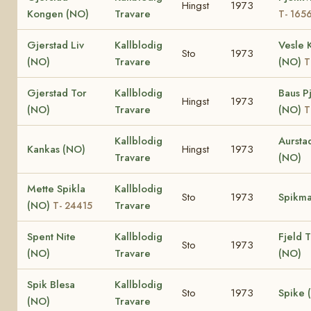
Hingst
1973
Kongen (NO)
Travare
T- 165
Gjerstad Liv
Kallblodig
Vesle 
Sto
1973
(NO)
Travare
(NO)
T
Gjerstad Tor
Kallblodig
Baus P
Hingst
1973
(NO)
Travare
(NO)
T
Kallblodig
Aursta
Kankas (NO)
Hingst
1973
Travare
(NO)
Mette Spikla
Kallblodig
Sto
1973
Spikma
(NO)
Travare
T- 24415
Spent Nite
Kallblodig
Fjeld T
Sto
1973
(NO)
Travare
(NO)
Spik Blesa
Kallblodig
Sto
1973
Spike 
(NO)
Travare