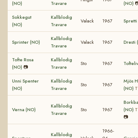
(NO)
Travare
(NO)

Sokkegut
Kallblodig
Valack
1967
Sprett
(NO)
Travare
Kallblodig
Sprinter (NO)
Valack
1967
Dresti
Travare
Tofte Rosa
Kallblodig
Sto
1967
Tofteli
(NO)
📷
Travare
Unni Spenter
Kallblodig
Mjös 
Sto
1967
(NO)
Travare
(NO)
T
Borkb
Kallblodig
Verna (NO)
Sto
1967
(NO)
T
Travare
📷
1966-
Kallblodig