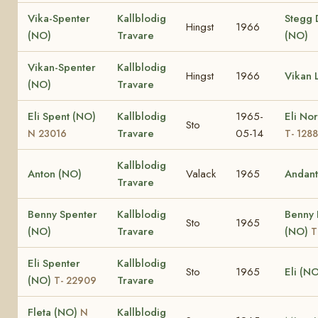
Vika-Spenter
Kallblodig
Stegg 
Hingst
1966
(NO)
Travare
(NO)
Vikan-Spenter
Kallblodig
Hingst
1966
Vikan L
(NO)
Travare
Eli Spent (NO)
Kallblodig
1965-
Eli No
Sto
Travare
05-14
N 23016
T- 1288
Kallblodig
Anton (NO)
Valack
1965
Andant
Travare
Benny Spenter
Kallblodig
Benny 
Sto
1965
(NO)
Travare
(NO)
T
Eli Spenter
Kallblodig
Sto
1965
Eli (N
(NO)
Travare
T- 22909
Fleta (NO)
Kallblodig
N