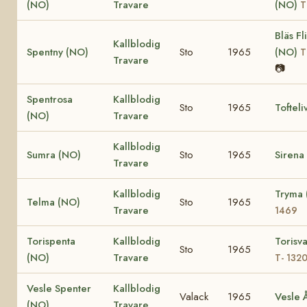
(NO)
Travare
(NO)
T
Bläs Fl
Kallblodig
Spentny (NO)
Sto
1965
(NO)
T
Travare
📷
Spentrosa
Kallblodig
Sto
1965
Tofteli
(NO)
Travare
Kallblodig
Sumra (NO)
Sto
1965
Sirena
Travare
Kallblodig
Tryma
Telma (NO)
Sto
1965
Travare
1469
Torispenta
Kallblodig
Torisv
Sto
1965
(NO)
Travare
T- 132
Vesle Spenter
Kallblodig
Valack
1965
Vesle 
(NO)
Travare