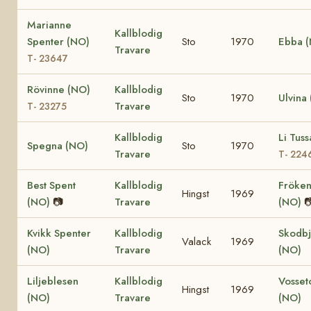
Marianne
Kallblodig
Spenter (NO)
Sto
1970
Ebba 
Travare
T- 23647
Rövinne (NO)
Kallblodig
Sto
1970
Ulvina
Travare
T- 23275
Kallblodig
Li Tus
Spegna (NO)
Sto
1970
Travare
T- 224
Best Spent
Kallblodig
Fröken
Hingst
1969
(NO)
📷
Travare
(NO)

Kvikk Spenter
Kallblodig
Skodb
Valack
1969
(NO)
Travare
(NO)
Liljeblesen
Kallblodig
Vosset
Hingst
1969
(NO)
Travare
(NO)