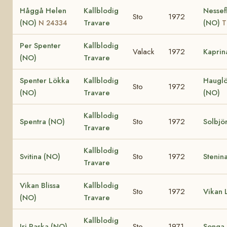
Håggå Helen
Kallblodig
Nessef
Sto
1972
(NO)
Travare
(NO)
N 24334
T
Per Spenter
Kallblodig
Valack
1972
Kaprin
(NO)
Travare
Spenter Lökka
Kallblodig
Hauglö
Sto
1972
(NO)
Travare
(NO)
Kallblodig
Spentra (NO)
Sto
1972
Solbjö
Travare
Kallblodig
Svitina (NO)
Sto
1972
Stenin
Travare
Vikan Blissa
Kallblodig
Sto
1972
Vikan L
(NO)
Travare
Kallblodig
Iri Raska (NO)
Sto
1971
Songa