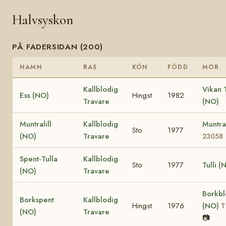
Halvsyskon
PÅ FADERSIDAN (200)
NAMN
RAS
KÖN
FÖDD
MOR
Kallblodig
Vikan 
Ess (NO)
Hingst
1982
Travare
(NO)
Muntralill
Kallblodig
Muntr
Sto
1977
(NO)
Travare
23058
Spent-Tulla
Kallblodig
Sto
1977
Tulli (
(NO)
Travare
Borkbl
Borkspent
Kallblodig
Hingst
1976
(NO)
T
(NO)
Travare
📷