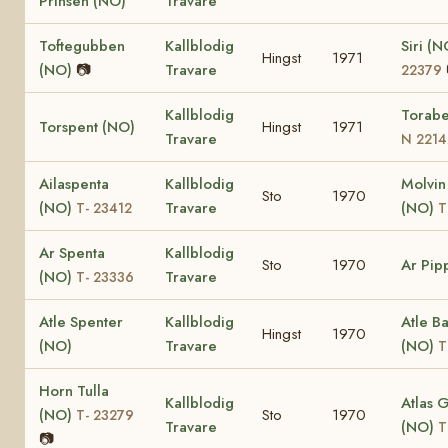
Prinsen (NO)
Travare
Toftegubben
Kallblodig
Siri (
Hingst
1971
(NO)
📷
Travare
22379
Kallblodig
Torabe
Torspent (NO)
Hingst
1971
Travare
N 2214
Ailaspenta
Kallblodig
Molvin
Sto
1970
(NO)
Travare
(NO)
T- 23412
T
Ar Spenta
Kallblodig
Sto
1970
Ar Pip
(NO)
Travare
T- 23336
Atle Spenter
Kallblodig
Atle B
Hingst
1970
(NO)
Travare
(NO)
T
Horn Tulla
Kallblodig
Atlas 
(NO)
Sto
1970
T- 23279
Travare
(NO)
T
📷