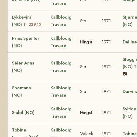
Travare
Lykkevira
Kallblodig
Stjerne
Sto
1971
(NO)
Travare
(NO)
T- 23942
Prins Spenter
Kallblodig
Hingst
1971
Dallin
(NO)
Travare
Stegg 
Seier Anna
Kallblodig
Sto
1971
(NO)
T
(NO)
Travare
📷
Spentana
Kallblodig
Sto
1971
Darvin
(NO)
Travare
Kallblodig
Sylfid
Stabil (NO)
Hingst
1971
Travare
(NO)
Tobine
Kallblodig
Valack
1971
Tobina