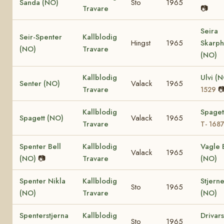
Sanda (NO)
Sto
1965
Travare
📷
Seira
Seir-Spenter
Kallblodig
Hingst
1965
Skarph
(NO)
Travare
(NO)
Kallblodig
Ulvi (
Senter (NO)
Valack
1965
Travare

1529
Kallblodig
Spaget
Spagett (NO)
Valack
1965
Travare
T- 168
Spenter Bell
Kallblodig
Vagle 
Valack
1965
(NO)
📷
Travare
(NO)
Spenter Nikla
Kallblodig
Stjerne
Sto
1965
(NO)
Travare
(NO)
Spenterstjerna
Kallblodig
Drivars
Sto
1965