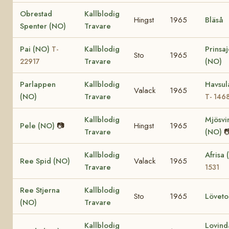
Obrestad
Kallblodig
Hingst
1965
Bläså
Spenter (NO)
Travare
Pai (NO)
Kallblodig
Prinsa
T-
Sto
1965
Travare
(NO)
22917
Parlappen
Kallblodig
Havsul
Valack
1965
(NO)
Travare
T- 146
Kallblodig
Mjösvi
Pele (NO)
📷
Hingst
1965
Travare
(NO)

Kallblodig
Afrisa
Ree Spid (NO)
Valack
1965
Travare
1531
Ree Stjerna
Kallblodig
Sto
1965
Löveto
(NO)
Travare
Kallblodig
Lovind