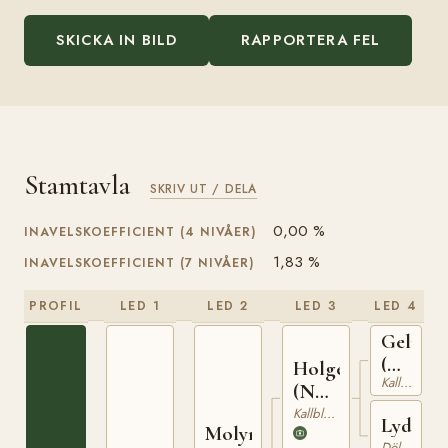
SKICKA IN BILD
RAPPORTERA FEL
Stamtavla
SKRIV UT / DELA
0,00 %
INAVELSKOEFFICIENT (4 NIVÅER)
1,83 %
INAVELSKOEFFICIENT (7 NIVÅER)
PROFIL
LED 1
LED 2
LED 3
LED 4
Gelmin
(NO)
Holger
Kallblodig Travare
T-
(NO)
73
T-140
Kallblodig Travare
Lydia
Molyn
Dölehäst