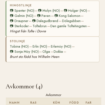
HINGSTLINJE
📷
Spenter (NO)
📷
Molyn (NO)
📷
Holger (NO)
—
—
—
📷
Gelmin (NO)
📷
Paven
📷
Kong Salomon
—
—
—
📷
Draupner
📷
Dalegudbrand
Dölegubben
—
—
—
📷
Sterkoder
Toftebrun
Den gamle Toftehingsten
—
—
—
Hingst från Tofte i Dovre
STOLINJE
Tobina (NO)
Erlin (NO)
Erlemöy (NO)
—
—
—
📷
Sonja Möy (NO)
Olga
Dokka
—
—
—
Brunt sto född hos Wilhelm Heen
Avkommor (4)
Avkommor
NAMN
RAS
KÖN
FÖDD
FAR