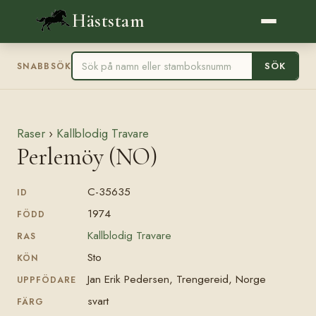
Häststam
SÖK
SNABBSÖK
Raser
›
Kallblodig Travare
Perlemöy (NO)
C-35635
ID
1974
FÖDD
Kallblodig Travare
RAS
Sto
KÖN
Jan Erik Pedersen, Trengereid, Norge
UPPFÖDARE
svart
FÄRG