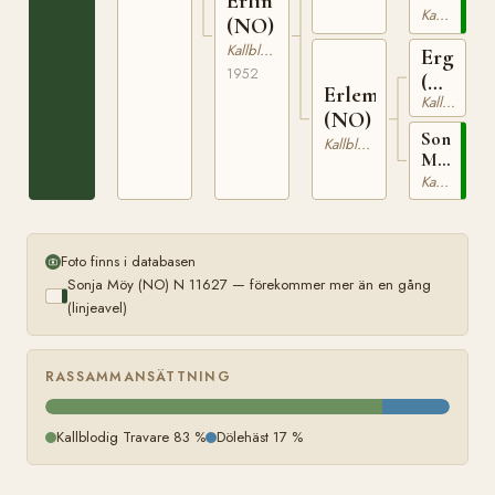
Erlin
(NO)
Kallblodig Travare
(NO)
N
Kallblodig Travare
Ergel
11627
1952
(NO)
Erlemöy
Kallblodig Travare
T-
(NO)
172
Sonja
Kallblodig Travare
Möy
(NO)
Kallblodig Travare
N
11627
Foto finns i databasen
Sonja Möy (NO) N 11627 — förekommer mer än en gång
(linjeavel)
RASSAMMANSÄTTNING
Kallblodig Travare 83 %
Dölehäst 17 %