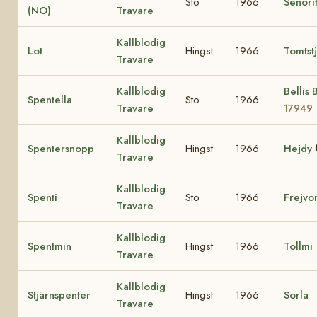
Sto
1966
Senori
(NO)
Travare
Kallblodig
Lot
Hingst
1966
Tomtst
Travare
Kallblodig
Bellis 
Spentella
Sto
1966
Travare
17949
Kallblodig
Spentersnopp
Hingst
1966
Hejdy
Travare
Kallblodig
Spenti
Sto
1966
Frejvo
Travare
Kallblodig
Spentmin
Hingst
1966
Tollmi
Travare
Kallblodig
Stjärnspenter
Hingst
1966
Sorla
Travare