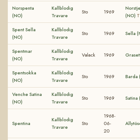
Norspenta
Kallblodig
Norstj
Sto
1969
(NO)
Travare
(NO)
T
Spent Sella
Kallblodig
Sto
1969
Sella 
(NO)
Travare
Spentmar
Kallblodig
Valack
1969
Graset
(NO)
Travare
Spentsokka
Kallblodig
Sto
1969
Barda 
(NO)
Travare
Venche Satina
Kallblodig
Sto
1969
Satina
(NO)
Travare
1968-
Kallblodig
Spentina
Sto
06-
Allytö
Travare
20