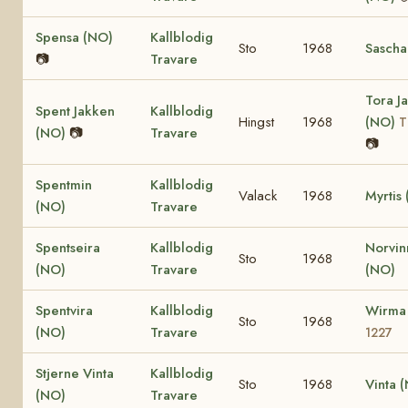
Spensa (NO)
Kallblodig
Sto
1968
Sascha
📷
Travare
Tora J
Spent Jakken
Kallblodig
Hingst
1968
(NO)
T
(NO)
📷
Travare
📷
Spentmin
Kallblodig
Valack
1968
Myrtis
(NO)
Travare
Spentseira
Kallblodig
Norvin
Sto
1968
(NO)
Travare
(NO)
Spentvira
Kallblodig
Wirma
Sto
1968
(NO)
Travare
1227
Stjerne Vinta
Kallblodig
Sto
1968
Vinta 
(NO)
Travare