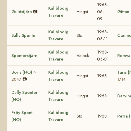
1968-
Kallblodig
Guldstjärn
📷
Hingst
06-
Gittan
Travare
09
Kallblodig
1968-
Sally Spenter
Sto
Conni
Travare
05-11
Kallblodig
1968-
Spenterstjärn
Valack
Remval
Travare
05-01
Boris (NO)
Kallblodig
Turis 
N
Hingst
1968
📷
Travare
2047
1714
Dally Spenter
Kallblodig
Hingst
1968
Darvin
(NO)
Travare
Fröy Spenti
Kallblodig
Sto
1968
Petra 
(NO)
Travare