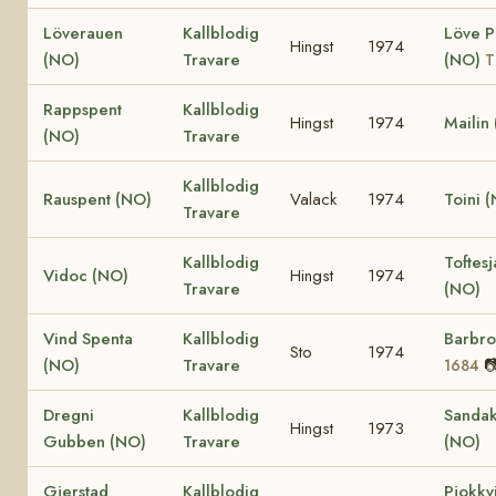
Löverauen
Kallblodig
Löve P
Hingst
1974
(NO)
Travare
(NO)
T
Rappspent
Kallblodig
Hingst
1974
Mailin
(NO)
Travare
Kallblodig
Rauspent (NO)
Valack
1974
Toini 
Travare
Kallblodig
Toftesj
Vidoc (NO)
Hingst
1974
Travare
(NO)
Vind Spenta
Kallblodig
Barbr
Sto
1974
(NO)
Travare

1684
Dregni
Kallblodig
Sanda
Hingst
1973
Gubben (NO)
Travare
(NO)
Gjerstad
Kallblodig
Pjokkv