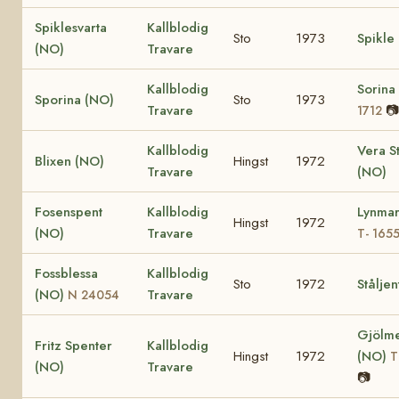
Spiklesvarta
Kallblodig
Sto
1973
Spikle
(NO)
Travare
Kallblodig
Sorina
Sporina (NO)
Sto
1973
Travare
📷
1712
Kallblodig
Vera S
Blixen (NO)
Hingst
1972
Travare
(NO)
Fosenspent
Kallblodig
Lynmar
Hingst
1972
(NO)
Travare
T- 165
Fossblessa
Kallblodig
Sto
1972
Stålje
(NO)
Travare
N 24054
Gjölme
Fritz Spenter
Kallblodig
Hingst
1972
(NO)
T
(NO)
Travare
📷