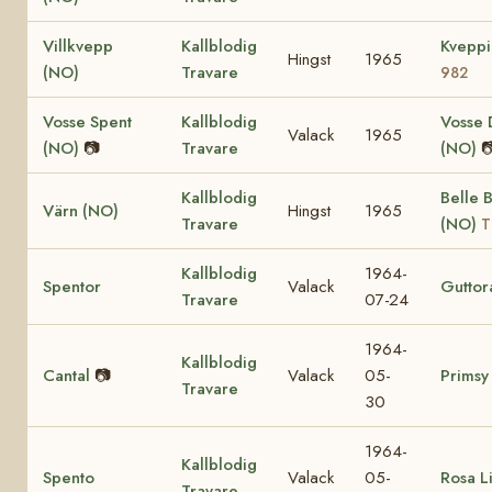
Villkvepp
Kallblodig
Kvepp
Hingst
1965
(NO)
Travare
982
Vosse Spent
Kallblodig
Vosse 
Valack
1965
(NO)
📷
Travare
(NO)

Kallblodig
Belle 
Värn (NO)
Hingst
1965
Travare
(NO)
T
Kallblodig
1964-
Spentor
Valack
Guttor
Travare
07-24
1964-
Kallblodig
Cantal
📷
Valack
05-
Primsy
Travare
30
1964-
Kallblodig
Spento
Valack
05-
Rosa Li
Travare