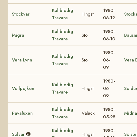
Kallblodig
1980-
Stockvar
Hingst
Stock
Travare
06-12
Kallblodig
1980-
Migra
Sto
Bausm
Travare
06-10
1980-
Kallblodig
Vera Lynn
Sto
06-
Vera 
Travare
09
1980-
Kallblodig
Vollpojken
Hingst
06-
Soldu
Travare
09
Kallblodig
1980-
Pavafuxen
Valack
Midna
Travare
05-28
Kallblodig
1980-
Solvar
📷
Hingst
Solspi