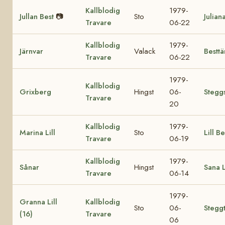
Kallblodig
1979-
Jullan Best
📷
Sto
Julian
Travare
06-22
Kallblodig
1979-
Järnvar
Valack
Besttä
Travare
06-22
1979-
Kallblodig
Grixberg
Hingst
06-
Stegg
Travare
20
Kallblodig
1979-
Marina Lill
Sto
Lill Be
Travare
06-19
Kallblodig
1979-
Sånar
Hingst
Sana L
Travare
06-14
1979-
Granna Lill
Kallblodig
Sto
06-
Steggt
(16)
Travare
06