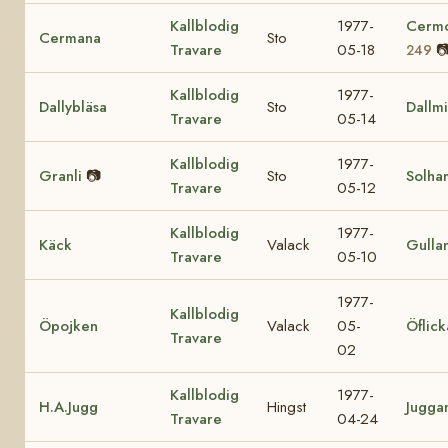
Kallblodig
1977-
Cerm
Cermana
Sto
Travare
05-18

249
Kallblodig
1977-
Dallybläsa
Sto
Dallm
Travare
05-14
Kallblodig
1977-
Granli
📷
Sto
Solha
Travare
05-12
Kallblodig
1977-
Käck
Valack
Gulla
Travare
05-10
1977-
Kallblodig
Öpojken
Valack
05-
Öflick
Travare
02
Kallblodig
1977-
H.A.Jugg
Hingst
Jugga
Travare
04-24