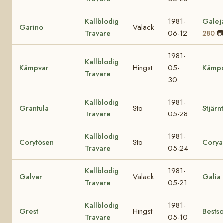
Kallblodig
1981-
Galej
Garino
Valack
Travare
06-12

280
1981-
Kallblodig
Kämpvar
Hingst
05-
Kämpo
Travare
30
Kallblodig
1981-
Grantula
Sto
Stjärn
Travare
05-28
Kallblodig
1981-
Corytösen
Sto
Corya
Travare
05-24
Kallblodig
1981-
Galvar
Valack
Galia
Travare
05-21
Kallblodig
1981-
Grest
Hingst
Bestso
Travare
05-10