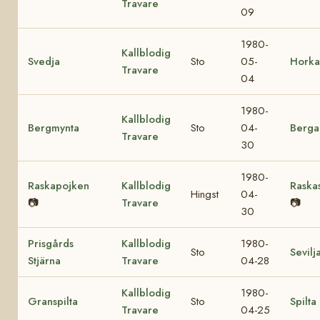
Travare
09
1980-
Kallblodig
Svedja
Sto
05-
Horka
Travare
04
1980-
Kallblodig
Bergmynta
Sto
04-
Berg
Travare
30
1980-
Raskapojken
Kallblodig
Raskas
Hingst
04-
📷
Travare
📷
30
Prisgårds
Kallblodig
1980-
Sto
Sevilj
Stjärna
Travare
04-28
Kallblodig
1980-
Granspilta
Sto
Spilta
Travare
04-25