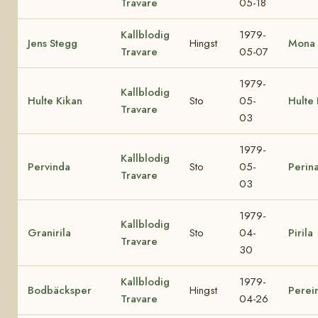
Travare
05-18
Kallblodig
1979-
Jens Stegg
Hingst
Mona 
Travare
05-07
1979-
Kallblodig
Hulte Kikan
Sto
05-
Hulte L
Travare
03
1979-
Kallblodig
Pervinda
Sto
05-
Perin
Travare
03
1979-
Kallblodig
Granirila
Sto
04-
Pirila
Travare
30
Kallblodig
1979-
Bodbäcksper
Hingst
Perei
Travare
04-26