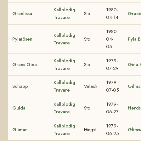
Kallblodig
1980-
Granlissa
Sto
Graci
Travare
04-14
1980-
Kallblodig
Pylatösen
Sto
04-
Pyla B
Travare
05
Kallblodig
1979-
Grans Gina
Sto
Gina 
Travare
07-29
Kallblodig
1979-
Schapp
Valack
Gilma
Travare
07-05
Kallblodig
1979-
Gulda
Sto
Herdsi
Travare
06-27
Kallblodig
1979-
Glimar
Hingst
Glims
Travare
06-25