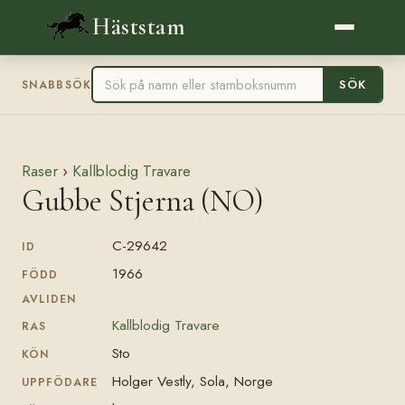
Häststam
SÖK
SNABBSÖK
Raser
›
Kallblodig Travare
Gubbe Stjerna (NO)
C-29642
ID
1966
FÖDD
AVLIDEN
Kallblodig Travare
RAS
Sto
KÖN
Holger Vestly, Sola, Norge
UPPFÖDARE