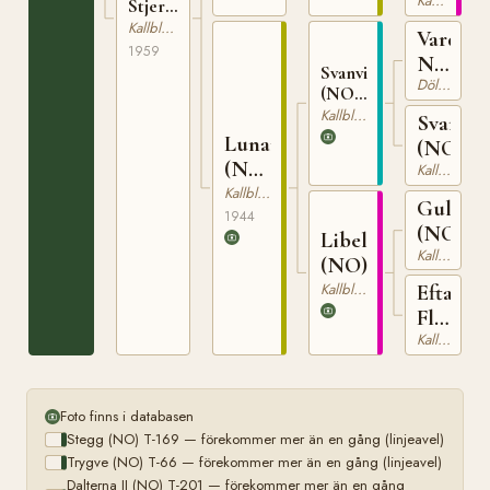
Kallblodig Travare
Stjerna
(NO)
Kallblodig Travare
Vardvin
1959
N
Svanvinn
Dölehäst
1283
(NO)
T-133
Kallblodig Travare
Svanhil
Lunara
(NO)
(NO)
Kallblodig Travare
T-
Kallblodig Travare
Gullho
1203
1944
(NO)
Libella
Kallblodig Travare
(NO)
Kallblodig Travare
Eftang
Flinka
Kallblodig Travare
(NO)
Foto finns i databasen
Stegg (NO) T-169 — förekommer mer än en gång (linjeavel)
Trygve (NO) T-66 — förekommer mer än en gång (linjeavel)
Dalterna II (NO) T-201 — förekommer mer än en gång