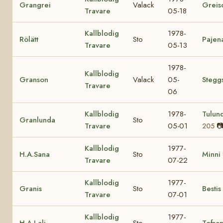
Grangrei
Valack
Greis
Travare
05-18
Kallblodig
1978-
Rölätt
Sto
Pajen
Travare
05-13
1978-
Kallblodig
Granson
Valack
05-
Stegg
Travare
06
Kallblodig
1978-
Tulun
Granlunda
Sto
Travare
05-01

205
Kallblodig
1977-
H.A.Sana
Sto
Minni
Travare
07-22
Kallblodig
1977-
Granis
Sto
Bestis
Travare
07-01
Kallblodig
1977-
H.A.Lali
Sto
Tofsa