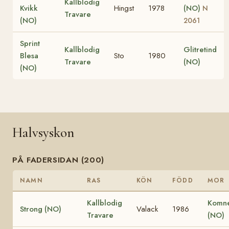
Kallblodig
Kvikk
Hingst
1978
(NO)
N
Travare
(NO)
2061
Sprint
Kallblodig
Glitretind
Blesa
Sto
1980
Travare
(NO)
(NO)
Halvsyskon
PÅ FADERSIDAN (200)
NAMN
RAS
KÖN
FÖDD
MOR
Kallblodig
Komne
Strong (NO)
Valack
1986
Travare
(NO)