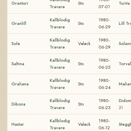
Granturi
Sto
Turita
Travare
07-01
Kallblodig
1980-
Granlill
Sto
Lill Tr
Travare
06-29
Kallblodig
1980-
Sole
Valack
Solan
Travare
06-29
Kallblodig
1980-
Saltina
Sto
Torval
Travare
06-25
Kallblodig
1980-
Graliana
Sto
Malia
Travare
06-24
Kallblodig
1980-
Didom
Dibona
Sto
Travare
06-23
21
Kallblodig
1980-
Hastar
Valack
Stegg
Travare
06-12