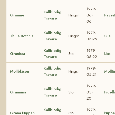
1979-
Kallblodig
Grimmer
Hingst
06-
Paves
Travare
06
Kallblodig
1979-
Thule Bothnia
Hingst
Gla
Travare
05-25
Kallblodig
1979-
Granissa
Sto
Lissi
Travare
05-22
Kallblodig
1979-
Mollbläsen
Hingst
Mollti
Travare
05-21
1979-
Kallblodig
Grannina
Sto
05-
Fidell
Travare
20
Kallblodig
1979-
Grana Nippan
Sto
Nippa