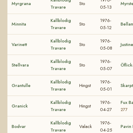
Myrgrana
Sto
Myrst
Travare
05-13
Kallblodig
1976-
Minnita
Sto
Bella
Travare
05-12
Kallblodig
1976-
Varinett
Sto
Justine
Travare
05-08
Kallblodig
1976-
Stellvara
Sto
Öflick
Travare
05-07
Kallblodig
1976-
Grantulle
Hingst
Skarpt
Travare
05-01
Kallblodig
1976-
Fux B
Granick
Hingst
Travare
04-27
277
Kallblodig
1976-
Bodvar
Valack
Pavin
Travare
04-25