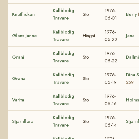
Kallblodig
1976-
Knutflickan
Sto
Berty
Travare
06-01
Kallblodig
1976-
Glans Janne
Hingst
Jana
Travare
05-22
Kallblodig
1976-
Grani
Sto
Dallm
Travare
05-22
Kallblodig
1976-
Dina 
Grana
Sto
Travare
05-19
259
Kallblodig
1976-
Varita
Sto
Holms
Travare
05-16
Kallblodig
1976-
Stjärnflora
Sto
Stjärn
Travare
05-14
Kallblodig
1976-