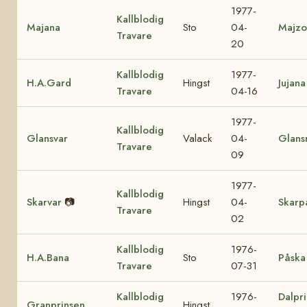
1977-
Kallblodig
Majana
Sto
04-
Majzo
Travare
20
Kallblodig
1977-
H.A.Gard
Hingst
Jujana
Travare
04-16
1977-
Kallblodig
Glansvar
Valack
04-
Glans
Travare
09
1977-
Kallblodig
Skarvar
📷
Hingst
04-
Skarp
Travare
02
Kallblodig
1976-
H.A.Bana
Sto
Påska
Travare
07-31
Kallblodig
1976-
Dalpr
Granprinsen
Hingst