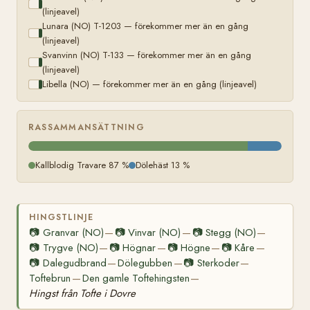
(linjeavel)
Lunara (NO) T-1203 — förekommer mer än en gång
(linjeavel)
Svanvinn (NO) T-133 — förekommer mer än en gång
(linjeavel)
Libella (NO) — förekommer mer än en gång (linjeavel)
RASSAMMANSÄTTNING
Kallblodig Travare 87 %
Dölehäst 13 %
HINGSTLINJE
📷
Granvar (NO)
📷
Vinvar (NO)
📷
Stegg (NO)
—
—
—
📷
Trygve (NO)
📷
Högnar
📷
Högne
📷
Kåre
—
—
—
—
📷
Dalegudbrand
Dölegubben
📷
Sterkoder
—
—
—
Toftebrun
Den gamle Toftehingsten
—
—
Hingst från Tofte i Dovre