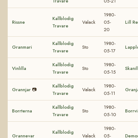
Travare
05-21
1980-
Kallblodig
Rissne
Valack
05-
Lill Re
Travare
20
Kallblodig
1980-
Granmari
Sto
Lappl
Travare
05-17
Kallblodig
1980-
Vinlilla
Sto
Skanil
Travare
05-15
Kallblodig
1980-
Grannjar
📷
Valack
Granj
Travare
05-11
Kallblodig
1980-
Borrterna
Sto
Borrv
Travare
05-10
1980-
Kallblodig
Grannevar
Valack
05-
Demo