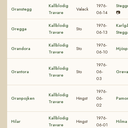
Kallblodig
1976-
Stegg
Granstegg
Valack
Travare
06-14
📷
Kallblodig
1976-
Karlg
Gregga
Sto
Travare
06-13
Stegg
Kallblodig
1976-
Grandora
Sto
Mjösp
Travare
06-10
1976-
Kallblodig
Grantora
Sto
06-
Greva
Travare
03
1976-
Kallblodig
Granpojken
Hingst
06-
Pamo
Travare
02
Kallblodig
1976-
Hilar
Hingst
Hilma
Travare
06-01