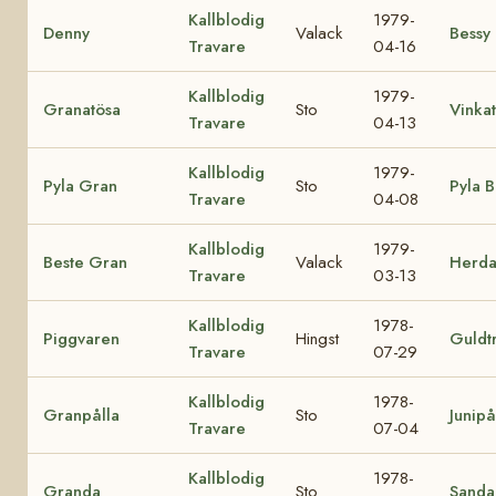
Kallblodig
1979-
Denny
Valack
Bessy
Travare
04-16
Kallblodig
1979-
Granatösa
Sto
Vinka
Travare
04-13
Kallblodig
1979-
Pyla Gran
Sto
Pyla B
Travare
04-08
Kallblodig
1979-
Beste Gran
Valack
Herda
Travare
03-13
Kallblodig
1978-
Piggvaren
Hingst
Guldt
Travare
07-29
Kallblodig
1978-
Granpålla
Sto
Junipå
Travare
07-04
Kallblodig
1978-
Granda
Sto
Sanda