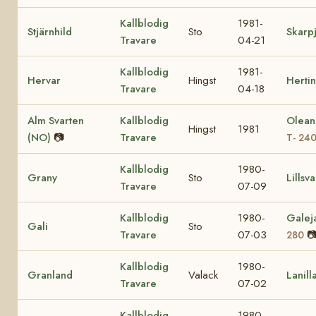
Kallblodig
1981-
Stjärnhild
Sto
Skarp
Travare
04-21
Kallblodig
1981-
Hervar
Hingst
Herti
Travare
04-18
Alm Svarten
Kallblodig
Olean
Hingst
1981
(NO)
📷
Travare
T- 24
Kallblodig
1980-
Grany
Sto
Lillsva
Travare
07-09
Kallblodig
1980-
Galej
Gali
Sto
Travare
07-03

280
Kallblodig
1980-
Granland
Valack
Lanill
Travare
07-02
Kallblodig
1980-