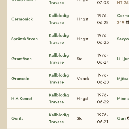
Travare
07-03
NT 25
Kallblodig
1976-
Cerm
Cermonick
Hingst
Travare
06-28

249
Kallblodig
1976-
Sprättskörven
Hingst
Sexyv
Travare
06-25
Kallblodig
1976-
Grantösen
Sto
Lill Ju
Travare
06-24
Kallblodig
1976-
Gransolo
Valack
Mjösa
Travare
06-23
Kallblodig
1976-
H.A.Komet
Hingst
Minnis
Travare
06-22
Kallblodig
1976-
Gurita
Sto
Guri
Travare
06-21