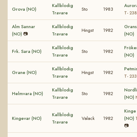
Kallblodig
Auror
Grova (NO)
Sto
1983
Travare
T- 238
Alm Sannar
Kallblodig
Grans
Hingst
1982
(NO)
📷
Travare
(NO)
Kallblodig
Fröke
Frk. Sara (NO)
Sto
1982
Travare
(NO)
Kallblodig
Petmi
Grane (NO)
Hingst
1982
Travare
T- 23
Kallblodig
Nordl
Helmvara (NO)
Sto
1982
Travare
(NO)
Kinge
Kallblodig
Kingevar (NO)
Valack
1982
(NO)
Travare
📷