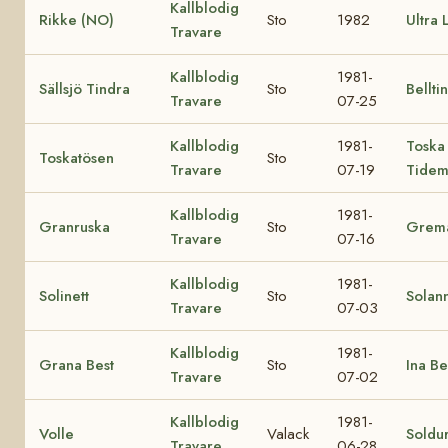
Kallblodig
Rikke (NO)
Sto
1982
Ultra 
Travare
Kallblodig
1981-
Sällsjö Tindra
Sto
Bellti
Travare
07-25
Kallblodig
1981-
Toska
Toskatösen
Sto
Travare
07-19
Tide
Kallblodig
1981-
Granruska
Sto
Grem
Travare
07-16
Kallblodig
1981-
Solinett
Sto
Solan
Travare
07-03
Kallblodig
1981-
Grana Best
Sto
Ina Be
Travare
07-02
Kallblodig
1981-
Volle
Valack
Soldu
Travare
06-28