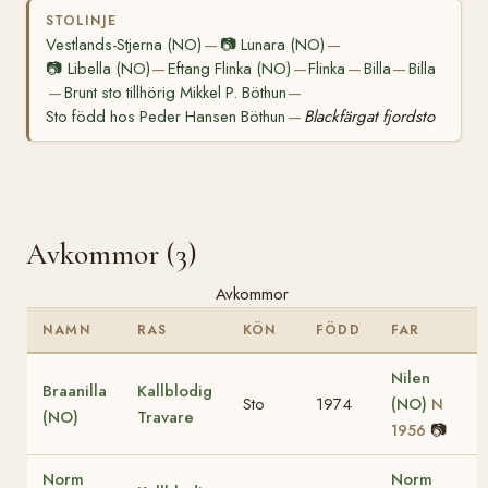
STOLINJE
Vestlands-Stjerna (NO)
📷
Lunara (NO)
—
—
📷
Libella (NO)
Eftang Flinka (NO)
Flinka
Billa
Billa
—
—
—
—
Brunt sto tillhörig Mikkel P. Böthun
—
—
Sto född hos Peder Hansen Böthun
Blackfärgat fjordsto
—
Avkommor (3)
Avkommor
NAMN
RAS
KÖN
FÖDD
FAR
Nilen
Braanilla
Kallblodig
Sto
1974
(NO)
N
(NO)
Travare
📷
1956
Norm
Norm