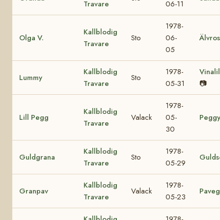
Travare
06-11
1978-
Kallblodig
Olga V.
Sto
06-
Älvro
Travare
05
Kallblodig
1978-
Vinali
Lummy
Sto
Travare
05-31
📷
1978-
Kallblodig
Lill Pegg
Valack
05-
Peggy 
Travare
30
Kallblodig
1978-
Guldgrana
Sto
Gulds
Travare
05-29
Kallblodig
1978-
Granpav
Valack
Paveg
Travare
05-23
Kallblodig
1978-