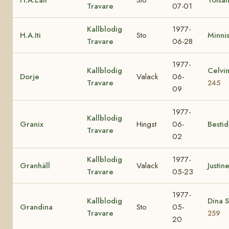
Travare
07-01
Kallblodig
1977-
H.A.Iti
Sto
Minnis
Travare
06-28
1977-
Kallblodig
Celvi
Dorje
Valack
06-
Travare
245
09
1977-
Kallblodig
Granix
Hingst
06-
Bestid
Travare
02
Kallblodig
1977-
Granhäll
Valack
Justine
Travare
05-23
1977-
Kallblodig
Dina 
Grandina
Sto
05-
Travare
259
20