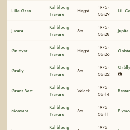
Kallblodig
1975-
Lille Gran
Hingst
Lill C
Travare
06-29
Kallblodig
1975-
Juvara
Sto
Jupita
Travare
06-28
Kallblodig
1975-
Gnistvar
Hingst
Gnist
Travare
06-26
Kallblodig
1975-
Gråll
Grally
Sto
Travare
06-22
📷
Kallblodig
1975-
Grans Best
Valack
Besta
Travare
06-14
Kallblodig
1975-
Monvara
Sto
Eivmo
Travare
06-11
Kallblodig
1975-