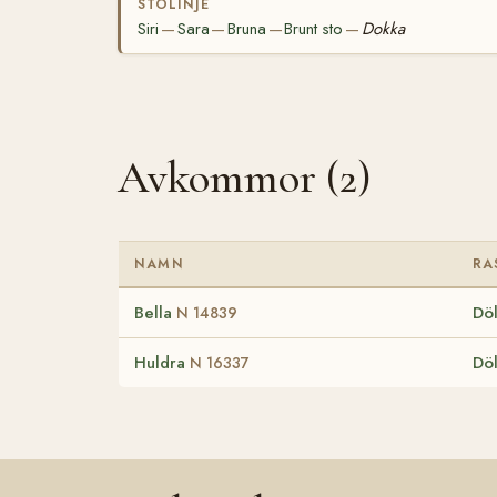
STOLINJE
Siri
Sara
Bruna
Brunt sto
Dokka
—
—
—
—
Avkommor (2)
NAMN
RA
Bella
Döl
N 14839
Huldra
Döl
N 16337