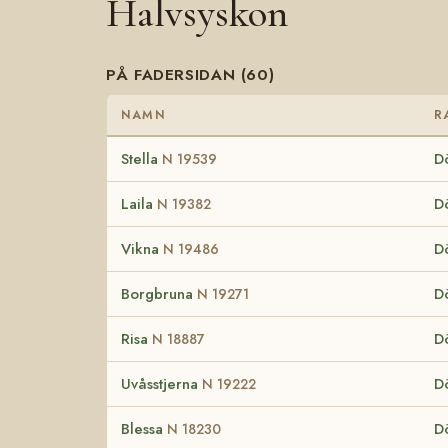
Halvsyskon
PÅ FADERSIDAN (60)
NAMN
R
Stella
D
N 19539
Laila
D
N 19382
Vikna
D
N 19486
Borgbruna
D
N 19271
Risa
D
N 18887
Uvåsstjerna
D
N 19222
Blessa
D
N 18230