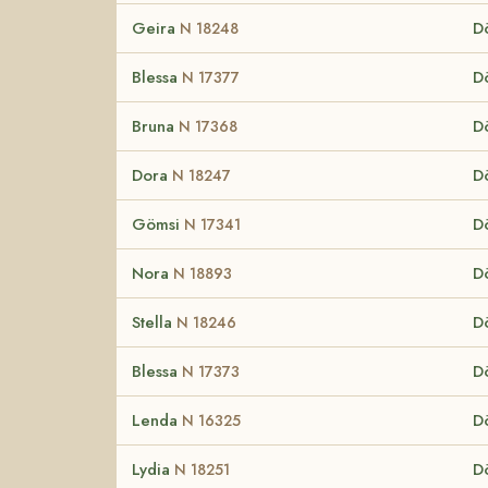
Geira
D
N 18248
Blessa
D
N 17377
Bruna
D
N 17368
Dora
D
N 18247
Gömsi
D
N 17341
Nora
D
N 18893
Stella
D
N 18246
Blessa
D
N 17373
Lenda
D
N 16325
Lydia
D
N 18251