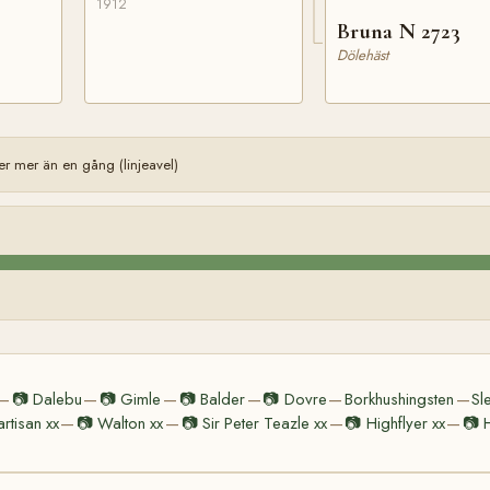
1912
Bruna N 2723
Dölehäst
 mer än en gång (linjeavel)
📷
Dalebu
📷
Gimle
📷
Balder
📷
Dovre
Borkhushingsten
Sl
—
—
—
—
—
—
artisan xx
📷
Walton xx
📷
Sir Peter Teazle xx
📷
Highflyer xx
📷
—
—
—
—