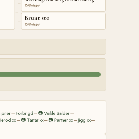
Dölehäst
Brunt sto
Dölehäst
eipner
Forbrigd
📷
Veikle Balder
—
—
—
Herod xx
📷
Tartar xx
📷
Partner xx
Jigg xx
—
—
—
—