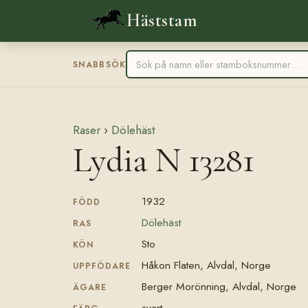
Häststam
SNABBSÖK
Raser
›
Dölehäst
Lydia N 13281
1932
FÖDD
Dölehäst
RAS
Sto
KÖN
Håkon Flaten, Alvdal, Norge
UPPFÖDARE
Berger Morönning, Alvdal, Norge
ÄGARE
svart