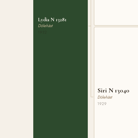
Lydia N 13281
Dölehäst
1932
Siri N 13040
Dölehäst
1929