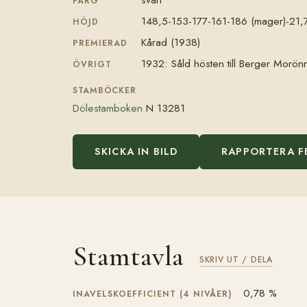
FÄRG
148,5-153-177-161-186 (mager)-21,
HÖJD
Kårad (1938)
PREMIERAD
1932: Såld hösten till Berger Morönn
ÖVRIGT
STAMBÖCKER
Dölestamboken
N 13281
SKICKA IN BILD
RAPPORTERA F
Stamtavla
SKRIV UT / DELA
0,78 %
INAVELSKOEFFICIENT (4 NIVÅER)