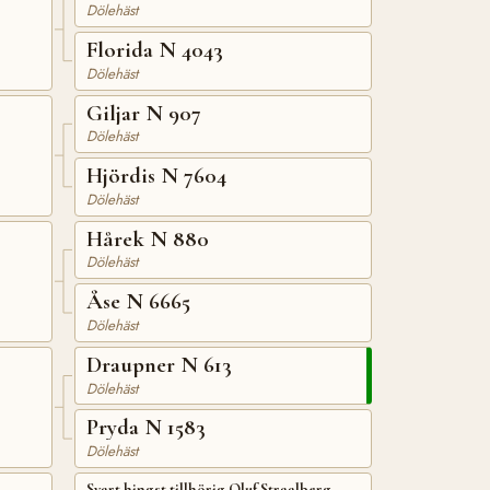
Dölehäst
Florida N 4043
Dölehäst
Giljar N 907
Dölehäst
Hjördis N 7604
Dölehäst
Hårek N 880
Dölehäst
Åse N 6665
Dölehäst
Draupner N 613
Dölehäst
Pryda N 1583
Dölehäst
Svart hingst tillhörig Oluf Straalberg