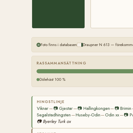
Foto finns i databasen
Draupner N 613 — förekommer
RASSAMMANSÄTTNING
Dölehäst 100 %
HINGSTLINJE
Viknar
📷
Gjestar
📷
Hallingkongen
📷
Brimin
—
—
—
Segalstadhingsten
Huseby-Odin
Odin xx
📷
P
—
—
—
📷
Byerley Turk ox