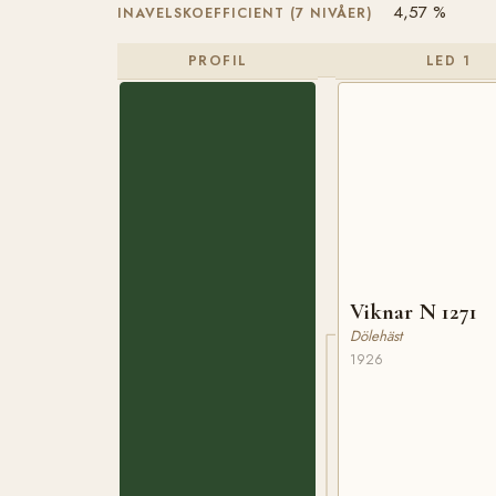
4,57 %
INAVELSKOEFFICIENT (7 NIVÅER)
PROFIL
LED 1
Viknar N 1271
Dölehäst
1926