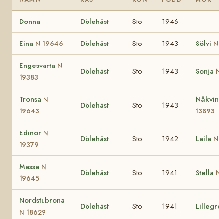
Donna
Dölehäst
Sto
1946
Eina
Dölehäst
Sto
1943
Sölvi
N 19646
N
Engesvarta
N
Dölehäst
Sto
1943
Sonja
19383
Tronsa
Nåkvi
N
Dölehäst
Sto
1943
19643
13893
Edinor
N
Dölehäst
Sto
1942
Laila
N
19379
Massa
N
Dölehäst
Sto
1941
Stella
19645
Nordstubrona
Dölehäst
Sto
1941
Lillegr
N 18629