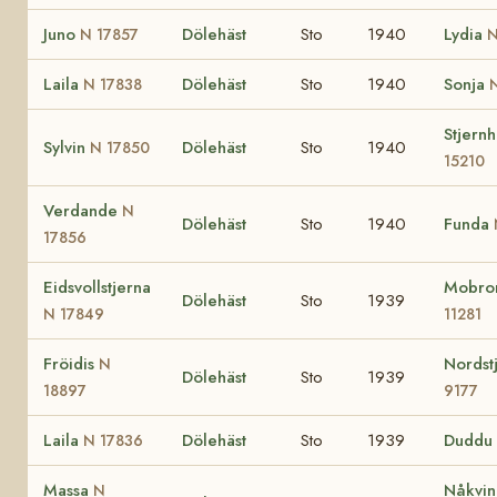
Juno
Dölehäst
Sto
1940
Lydia
N 17857
N
Laila
Dölehäst
Sto
1940
Sonja
N 17838
Stjernh
Sylvin
Dölehäst
Sto
1940
N 17850
15210
Verdande
N
Dölehäst
Sto
1940
Funda
17856
Eidsvollstjerna
Mobro
Dölehäst
Sto
1939
N 17849
11281
Fröidis
Nordst
N
Dölehäst
Sto
1939
18897
9177
Laila
Dölehäst
Sto
1939
Duddu
N 17836
Massa
Nåkvi
N