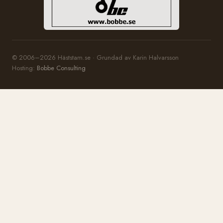
© 2006–2026 Häststam.se · Grundad av Karin Halvarsson
Hosting:
Bobbe Consulting