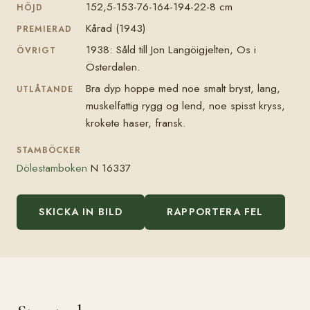
152,5-153-76-164-194-22-8 cm
HÖJD
Kårad (1943)
PREMIERAD
1938: Såld till Jon Langöigjelten, Os i
ÖVRIGT
Österdalen.
Bra dyp hoppe med noe smalt bryst, lang,
UTLÅTANDE
muskelfattig rygg og lend, noe spisst kryss,
krokete haser, fransk.
STAMBÖCKER
Dölestamboken
N 16337
SKICKA IN BILD
RAPPORTERA FEL