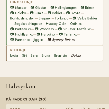
HINGSTLINJE
📷
Massar
📷
Gjestar
📷
Hallingkongen
📷
Brimin
—
—
—
—
📷
Dalebu
📷
Gimle
📷
Balder
📷
Dovre
—
—
—
—
Borkhushingsten
Sleipner
Forbrigd
📷
Veikle Balder
—
—
—
Segalstadhingsten
Huseby-Odin
Odin xx
—
—
—
—
📷
Partisan xx
📷
Walton xx
📷
Sir Peter Teazle xx
—
—
—
📷
Highflyer xx
📷
Herod xx
📷
Tartar xx
—
—
—
📷
Partner xx
Jigg xx
📷
Byerley Turk ox
—
—
STOLINJE
Lydia
Siri
Sara
Bruna
Brunt sto
Dokka
—
—
—
—
—
Halvsyskon
PÅ FADERSIDAN (30)
NAMN
RAS
KÖN
FÖDD
MOR