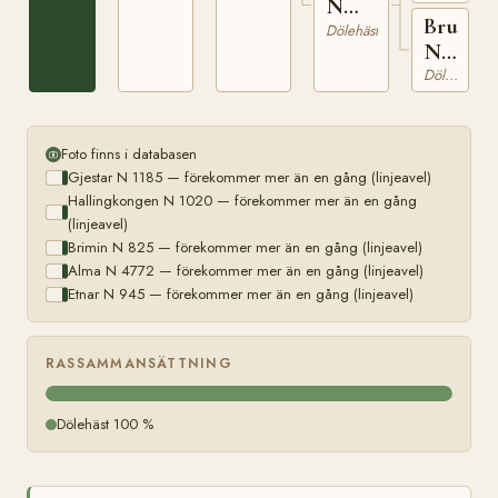
N
Bruna
6131
Dölehäst
N
2723
Dölehäst
Foto finns i databasen
Gjestar N 1185 — förekommer mer än en gång (linjeavel)
Hallingkongen N 1020 — förekommer mer än en gång
(linjeavel)
Brimin N 825 — förekommer mer än en gång (linjeavel)
Alma N 4772 — förekommer mer än en gång (linjeavel)
Etnar N 945 — förekommer mer än en gång (linjeavel)
RASSAMMANSÄTTNING
Dölehäst 100 %