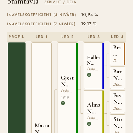
Stamtavla
SKRIV UT / DELA
10,94 %
INAVELSKOEFFICIENT (4 NIVÅER)
19,17 %
INAVELSKOEFFICIENT (7 NIVÅER)
PROFIL
LED 1
LED 2
LED 3
LED 4
Brimin
N
Hallingkongen
825
Dölehäst
N
1020
Dölehäst
Bardo
Gjestar
N
N
3505
Dölehäst
1185
Dölehäst
Favner
1919
N
Alma
772
Dölehäst
N
4772
Dölehäst
Storbr
Massar
N
N
1809
Dölehäst