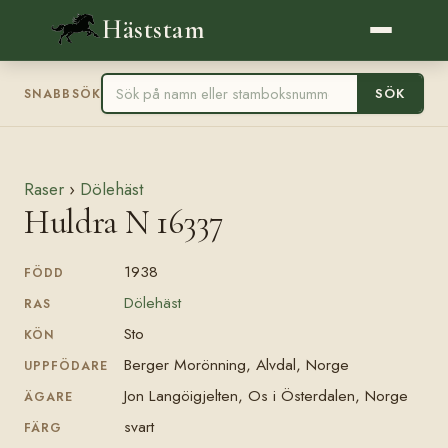
Häststam
SÖK
SNABBSÖK
Raser
›
Dölehäst
Huldra N 16337
1938
FÖDD
Dölehäst
RAS
Sto
KÖN
Berger Morönning, Alvdal, Norge
UPPFÖDARE
Jon Langöigjelten, Os i Österdalen, Norge
ÄGARE
svart
FÄRG