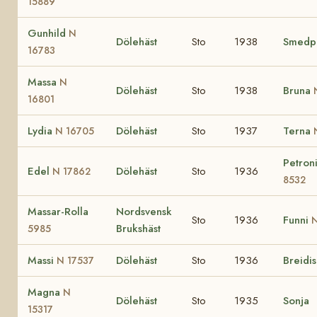
15889
Gunhild
N
Dölehäst
Sto
1938
Smedpl
16783
Massa
N
Dölehäst
Sto
1938
Bruna
16801
Lydia
Dölehäst
Sto
1937
Terna
N 16705
Petron
Edel
Dölehäst
Sto
1936
N 17862
8532
Massar-Rolla
Nordsvensk
Sto
1936
Funni
Brukshäst
5985
Massi
Dölehäst
Sto
1936
Breidi
N 17537
Magna
N
Dölehäst
Sto
1935
Sonja
15317