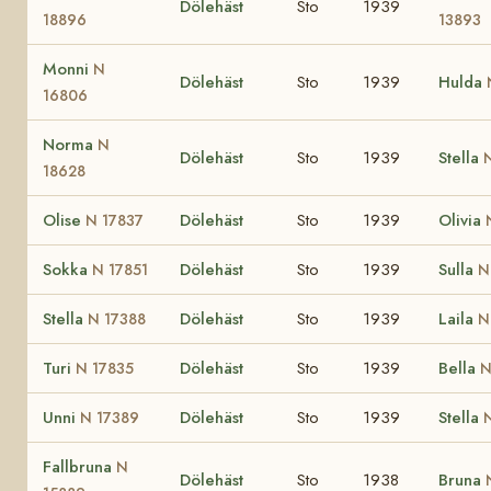
Dölehäst
Sto
1939
18896
13893
Monni
N
Dölehäst
Sto
1939
Hulda
16806
Norma
N
Dölehäst
Sto
1939
Stella
18628
Olise
Dölehäst
Sto
1939
Olivia
N 17837
Sokka
Dölehäst
Sto
1939
Sulla
N 17851
N
Stella
Dölehäst
Sto
1939
Laila
N 17388
N
Turi
Dölehäst
Sto
1939
Bella
N 17835
N
Unni
Dölehäst
Sto
1939
Stella
N 17389
Fallbruna
N
Dölehäst
Sto
1938
Bruna