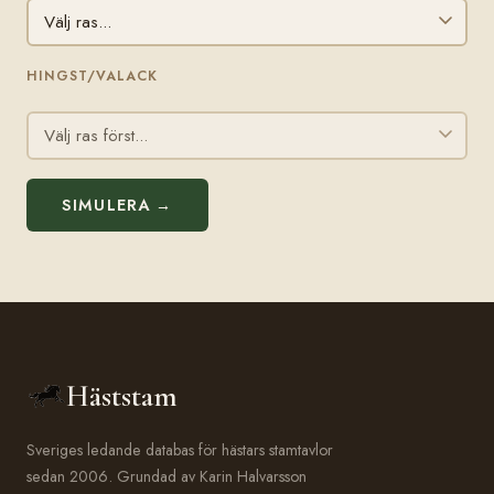
HINGST/VALACK
SIMULERA →
Häststam
Sveriges ledande databas för hästars stamtavlor
sedan 2006. Grundad av Karin Halvarsson