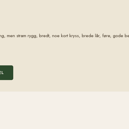
, men stram rygg, bredt, noe kort kryss, brede lår, føre, gode be
EL