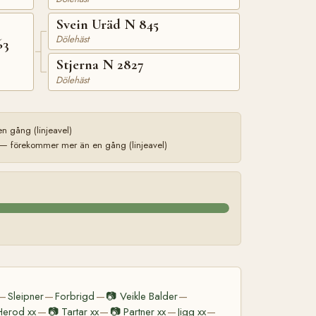
Svein Uräd N 845
Dölehäst
63
Stjerna N 2827
Dölehäst
 gång (linjeavel)
— förekommer mer än en gång (linjeavel)
Sleipner
Forbrigd
📷
Veikle Balder
—
—
—
—
Herod xx
📷
Tartar xx
📷
Partner xx
Jigg xx
—
—
—
—