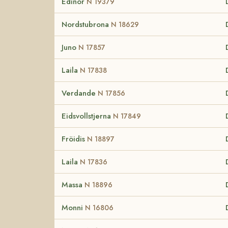
Edinor
N 19379
Nordstubrona
N 18629
Juno
N 17857
Laila
N 17838
Verdande
N 17856
Eidsvollstjerna
N 17849
Fröidis
N 18897
Laila
N 17836
Massa
N 18896
Monni
N 16806