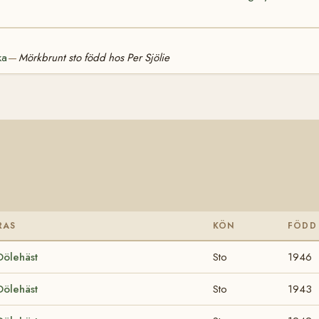
ka
Mörkbrunt sto född hos Per Sjölie
—
RAS
KÖN
FÖDD
Dölehäst
Sto
1946
Dölehäst
Sto
1943