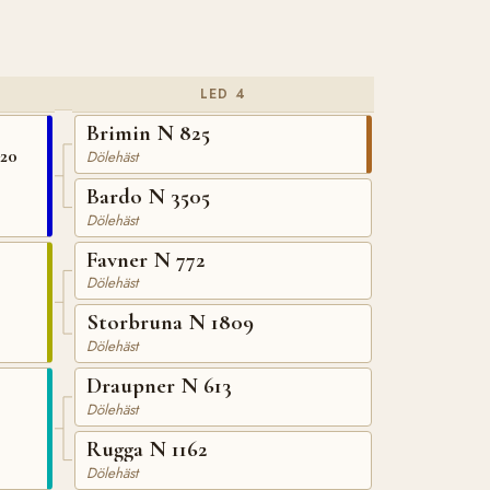
LED 4
Brimin N 825
020
Dölehäst
Bardo N 3505
Dölehäst
Favner N 772
Dölehäst
Storbruna N 1809
Dölehäst
Draupner N 613
Dölehäst
Rugga N 1162
Dölehäst