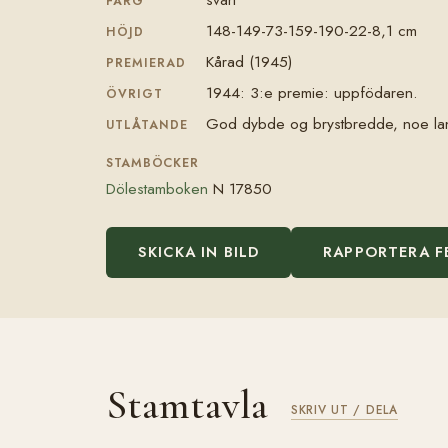
FÄRG
148-149-73-159-190-22-8,1 cm
HÖJD
Kårad (1945)
PREMIERAD
1944: 3:e premie: uppfödaren.
ÖVRIGT
God dybde og brystbredde, noe lang
UTLÅTANDE
STAMBÖCKER
Dölestamboken
N 17850
SKICKA IN BILD
RAPPORTERA F
Stamtavla
SKRIV UT / DELA