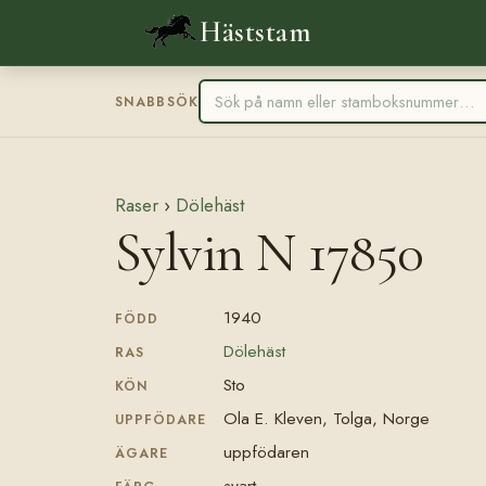
Häststam
SNABBSÖK
Raser
›
Dölehäst
Sylvin N 17850
1940
FÖDD
Dölehäst
RAS
Sto
KÖN
Ola E. Kleven, Tolga, Norge
UPPFÖDARE
uppfödaren
ÄGARE
svart