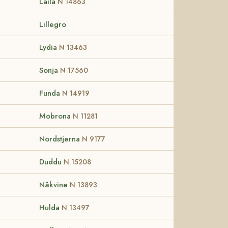
Laila
N 14863
Lillegro
Lydia
N 13463
Sonja
N 17560
Funda
N 14919
Mobrona
N 11281
Nordstjerna
N 9177
Duddu
N 15208
Nåkvine
N 13893
Hulda
N 13497