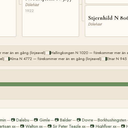
Dölehäst
1922
Stjernhild N 80
Dölehäst
 mer än en gång (linjeavel)
Hallingkongen N 1020 — förekommer mer än en
el)
Alma N 4772 — förekommer mer än en gång (linjeavel)
Etnar N 945 
imin
📷
Dalebu
📷
Gimle
📷
Balder
📷
Dovre
Borkhushingsten
—
—
—
—
—
artisan xx
📷
Walton xx
📷
Sir Peter Teazle xx
📷
Highflyer xx
📷
—
—
—
—