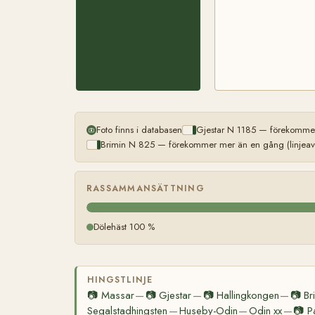
Foto finns i databasen
Gjestar N 1185 — förekommer
Brimin N 825 — förekommer mer än en gång (linjeav
RASSAMMANSÄTTNING
Dölehäst 100 %
HINGSTLINJE
📷
Massar
📷
Gjestar
📷
Hallingkongen
📷
Br
—
—
—
Segalstadhingsten
Huseby-Odin
Odin xx
📷
P
—
—
—