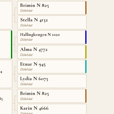
Brimin N 825
Dölehäst
Stella N 4132
Dölehäst
Hallingkongen N 1020
Dölehäst
Alma N 4772
Dölehäst
Etnar N 945
Dölehäst
94
Lydia N 6075
Dölehäst
Brimin N 825
85
Dölehäst
Karin N 4666
Dölehäst