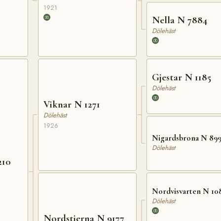
1921
Nella N 7884
Dölehäst
Gjestar N 1185
Dölehäst
Viknar N 1271
Dölehäst
1926
Nigardsbrona N 89
Dölehäst
210
Nordvisvarten N 10
Dölehäst
Nordstjerna N 9177